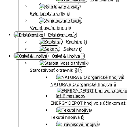
Rýle lopaty a vidly
0
Vypichovače burín
0
Príslušenstvo
Kanistre
0
Sekery
0
Osivá & Hnojivá
Starostlivosť o trávnik
0
NATURA BIO organické hnojivá
0
ENERGY DEPOT hnojivo s účinkom až 
Tekuté hnojivá
0