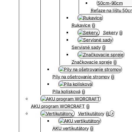
Reťaze na lištu 50
Rukavice
0
Sekery
0
Servisné sady
0
Značkovacie spreje
0
Píly na ošetrovanie stromov
0
Píla kolísková
0
AKU program WORCRAFT
0
Vertikutátory
0
AKU vertikutátory
0