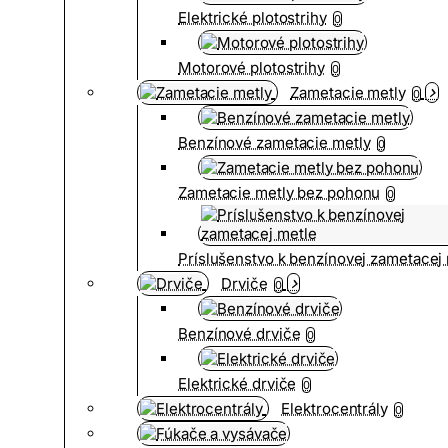
Elektrické plotostrihy
0
Motorové plotostrihy
0
Zametacie metly
0
Benzínové zametacie metly
0
Zametacie metly bez pohonu
0
Príslušenstvo k benzínovej zametacej
Drviče
0
Benzínové drviče
0
Elektrické drviče
0
Elektrocentrály
0