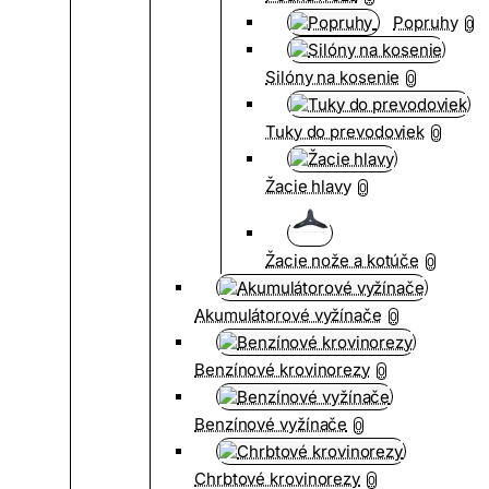
Popruhy
0
Silóny na kosenie
0
Tuky do prevodoviek
0
Žacie hlavy
0
Žacie nože a kotúče
0
Akumulátorové vyžínače
0
Benzínové krovinorezy
0
Benzínové vyžínače
0
Chrbtové krovinorezy
0