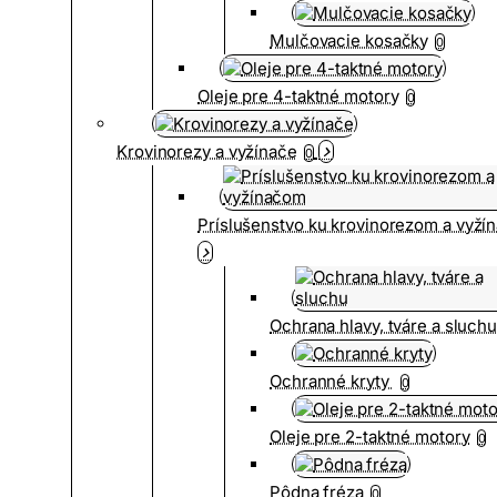
Mulčovacie kosačky
0
Oleje pre 4-taktné motory
0
Krovinorezy a vyžínače
0
Príslušenstvo ku krovinorezom a vyž
Ochrana hlavy, tváre a sluch
Ochranné kryty
0
Oleje pre 2-taktné motory
0
Pôdna fréza
0