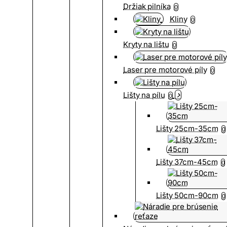
Držiak pilníka
0
Kliny
0
Kryty na lištu
0
Laser pre motorové píly
0
Lišty na pílu
0
Lišty 25cm-35cm
0
Lišty 37cm-45cm
0
Lišty 50cm-90cm
0