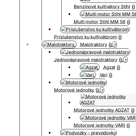
Benzínové kultivátory Stihl
0
Multi motor Stihl MM 56
0
Príslušenstvo ku kultivátorom
0
Malotraktory
0
Jednonápravové malotraktory
0
Agzat
0
Vari
0
Motorové jednotky
0
Motorové jednotky AGZAT
0
Motorové jednotky VARI
0