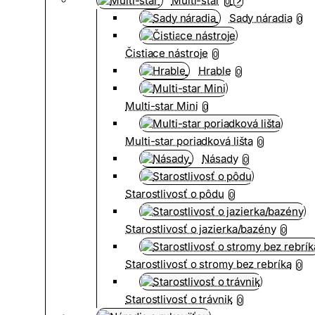
Multi-star
0
Sady náradia
0
Čistiace nástroje
0
Hrable
0
Multi-star Mini
0
Multi-star poriadková lišta
0
Násady
0
Starostlivosť o pôdu
0
Starostlivosť o jazierka/bazény
0
Starostlivosť o stromy bez rebríka
0
Starostlivosť o trávnik
0