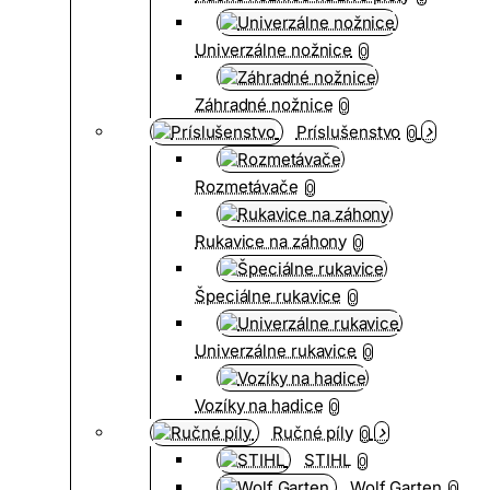
Univerzálne nožnice
0
Záhradné nožnice
0
Príslušenstvo
0
Rozmetávače
0
Rukavice na záhony
0
Špeciálne rukavice
0
Univerzálne rukavice
0
Vozíky na hadice
0
Ručné píly
0
STIHL
0
Wolf Garten
0