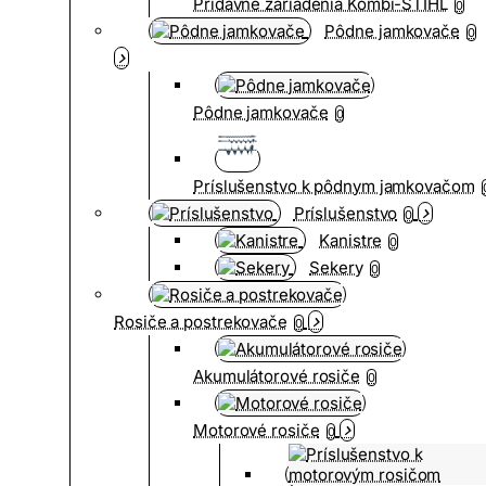
Prídavné zariadenia Kombi-STIHL
0
Pôdne jamkovače
0
Pôdne jamkovače
0
Príslušenstvo k pôdnym jamkovačom
Príslušenstvo
0
Kanistre
0
Sekery
0
Rosiče a postrekovače
0
Akumulátorové rosiče
0
Motorové rosiče
0