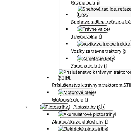
Rozmetadlá
0
Snehové radlice, reťaze a fr
Trávne valce
0
Vozíky za trávne traktory
0
Zametacie kefy
0
Príslušenstvo k trávnym traktorom ST
Motorové oleje
0
Plotostrihy
0
Akumulátrové plotostrihy
0