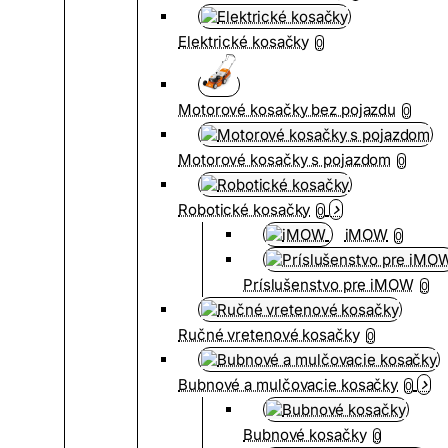
Elektrické kosačky
0
Motorové kosačky bez pojazdu
0
Motorové kosačky s pojazdom
0
Robotické kosačky
0
iMOW
0
Príslušenstvo pre iMOW
0
Ručné vretenové kosačky
0
Bubnové a mulčovacie kosačky
0
Bubnové kosačky
0