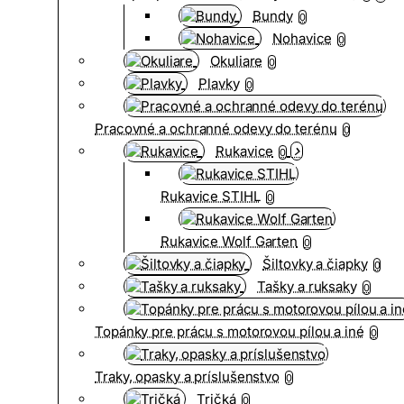
Bundy
0
Nohavice
0
Okuliare
0
Plavky
0
Pracovné a ochranné odevy do terénu
0
Rukavice
0
Rukavice STIHL
0
Rukavice Wolf Garten
0
Šiltovky a čiapky
0
Tašky a ruksaky
0
Topánky pre prácu s motorovou pílou a iné
0
Traky, opasky a príslušenstvo
0
Tričká
0