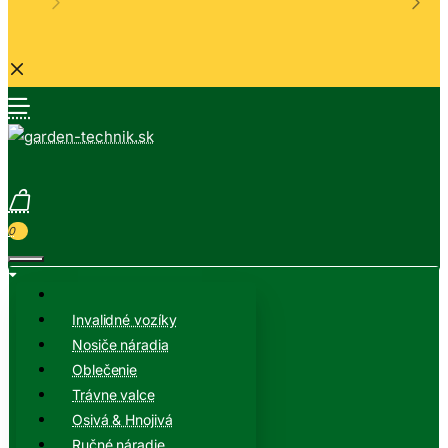
0
Invalidné vozíky
Nosiče náradia
Oblečenie
Trávne valce
Osivá & Hnojivá
Ručné náradie