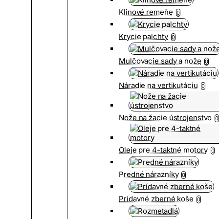
Klinové remeňe
0
Krycie palchty
0
Mulčovacie sady a nože
0
Náradie na vertikutáciu
0
Nože na žacie ústrojenstvo
0
Oleje pre 4-taktné motory
0
Predné nárazníky
0
Prídavné zberné koše
0