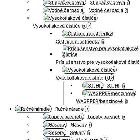
Štiepačky dreva
0
Vodné čerpadlá
0
Vysokotlakové čističe
0
Čistiace prostriedky
0
Príslušenstvo pre vysokotlakové čisti
Vysokotlakové čističe
0
STIHL
0
WASPPER/benzínové
0
Ručné náradie
Lopaty na sneh
0
Násady
0
Sekery
0