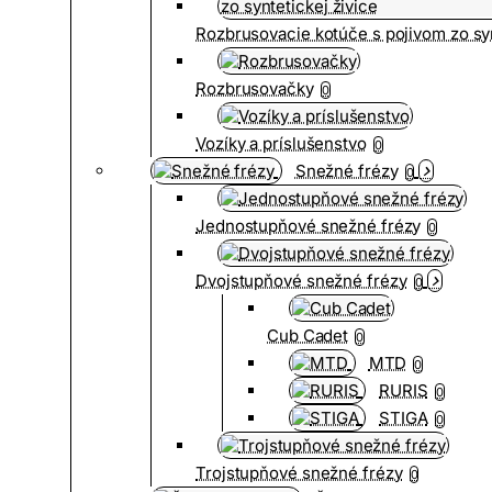
Rozbrusovacie kotúče s pojivom zo syn
Rozbrusovačky
0
Vozíky a príslušenstvo
0
Snežné frézy
0
Jednostupňové snežné frézy
0
Dvojstupňové snežné frézy
0
Cub Cadet
0
MTD
0
RURIS
0
STIGA
0
Trojstupňové snežné frézy
0