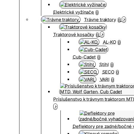
Elektrické vyžínače
0
Trávne traktory
0
Traktorové kosačky
0
AL-KO
0
Cub-Cadet
0
Stihl
0
SECO
0
VARI
0
Príslušenstvo k trávnym traktorom MT
Deflektory pre zadné/bočné