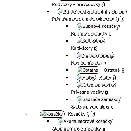
Podvozky - prevodovky
0
Príslušenstvo k malotraktorom
0
Bubnové kosačky
0
Kultivátory
0
Nosiče náradia
0
Ostatné
0
Pluhy
0
Prívesné vozíky
0
Sadzače zemiakov
0
Kosačky
0
Akumulátorové kosačky
0