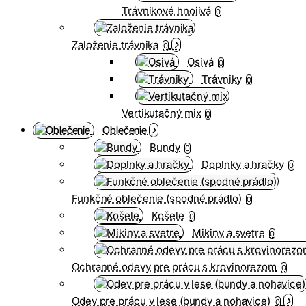
Trávnikové hnojivá
0
Založenie trávnika
0
Osivá
0
Trávniky
0
Vertikutačný mix
0
Oblečenie
Bundy
0
Doplnky a hračky
0
Funkčné oblečenie (spodné prádlo)
0
Košele
0
Mikiny a svetre
0
Ochranné odevy pre prácu s krovinorezom
0
Odev pre prácu v lese (bundy a nohavice)
0