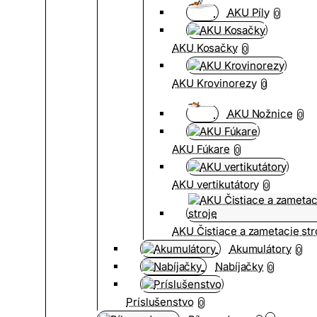
AKU Píly
0
AKU Kosačky
0
AKU Krovinorezy
0
AKU Nožnice
0
AKU Fúkare
0
AKU vertikutátory
0
AKU Čistiace a zametacie str
Akumulátory
0
Nabíjačky
0
Príslušenstvo
0