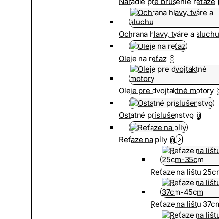
Náradie pre brúsenie reťaze
Ochrana hlavy, tváre a sluch
Oleje na reťaz
0
Oleje pre dvojtaktné motory
Ostatné príslušenstvo
0
Reťaze na píly
0
Reťaze na lištu 25
Reťaze na lištu 37