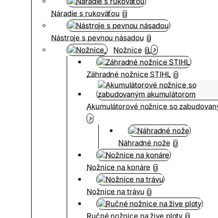
Náradie s rukoväťou
0
Nástroje s pevnou násadou
0
Nožnice
0
Záhradné nožnice STIHL
0
Akumulátorové nožnice so zabudova
Náhradné nože
0
Nožnice na konáre
0
Nožnice na trávu
0
Ručné nožnice na žive ploty
0