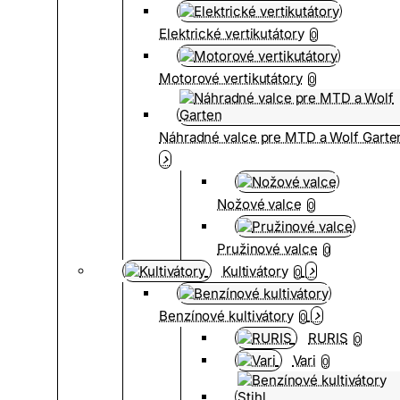
Elektrické vertikutátory
0
Motorové vertikutátory
0
Náhradné valce pre MTD a Wolf Garte
Nožové valce
0
Pružinové valce
0
Kultivátory
0
Benzínové kultivátory
0
RURIS
0
Vari
0