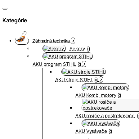
Kategórie
Záhradná technika
Sekery
0
AKU program STIHL
0
AKU stroje STIHL
0
AKU Kombi motory
0
AKU rosiče a postrekovače
AKU Vysávače
0