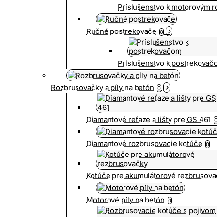
Príslušenstvo k motorovým 
Ručné postrekovače
0
Príslušenstvo k postrekovač
Rozbrusovačky a píly na betón
0
Diamantové reťaze a lišty pre GS 461
Diamantové rozbrusovacie kotúče
0
Kotúče pre akumulátorové rezbrusova
Motorové píly na betón
0