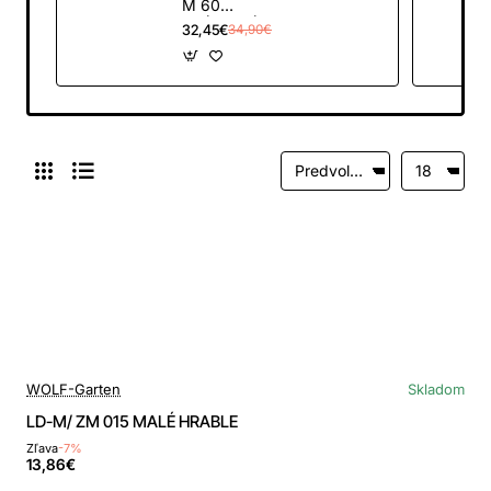
M 60
TRÁVNIKÁRSKE
32,45€
34,90€
HRABLE
WOLF-Garten
Skladom
LD-M/ ZM 015 MALÉ HRABLE
Zľava
-7%
13,86€