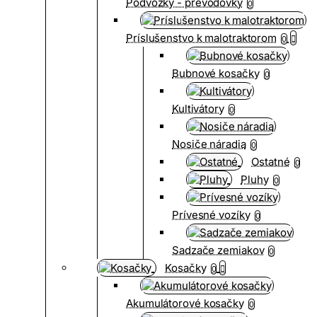
Podvozky - prevodovky
0
Príslušenstvo k malotraktorom
0
Bubnové kosačky
0
Kultivátory
0
Nosiče náradia
0
Ostatné
0
Pluhy
0
Prívesné vozíky
0
Sadzače zemiakov
0
Kosačky
0
Akumulátorové kosačky
0