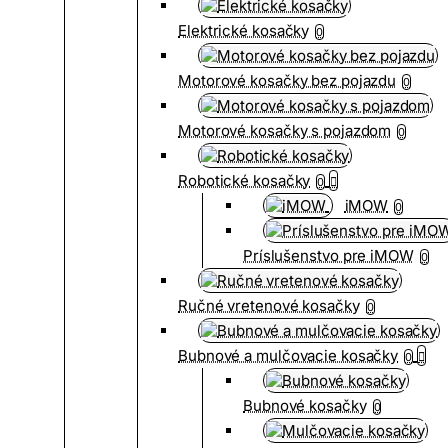
Elektrické kosačky
0
Motorové kosačky bez pojazdu
0
Motorové kosačky s pojazdom
0
Robotické kosačky
0
iMOW
0
Príslušenstvo pre iMOW
0
Ručné vretenové kosačky
0
Bubnové a mulčovacie kosačky
0
Bubnové kosačky
0