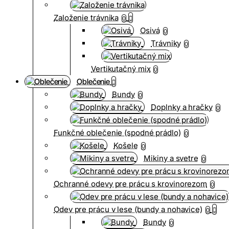
Založenie trávnika
0
Osivá
0
Trávniky
0
Vertikutačný mix
0
Oblečenie
Bundy
0
Doplnky a hračky
0
Funkčné oblečenie (spodné prádlo)
0
Košele
0
Mikiny a svetre
0
Ochranné odevy pre prácu s krovinorezom
0
Odev pre prácu v lese (bundy a nohavice)
0
Bundy
0