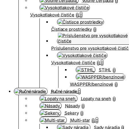
Vodné čerpadlá
0
Vysokotlakové čističe
0
Čistiace prostriedky
0
Príslušenstvo pre vysokotlakové čisti
Vysokotlakové čističe
0
STIHL
0
WASPPER/benzínové
0
Ručné náradie
Lopaty na sneh
0
Násady
0
Sekery
0
Multi-star
0
Sady náradia
0