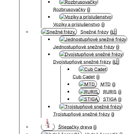
Rozbrusovačky
0
Vozíky a príslušenstvo
0
Snežné frézy
0
Jednostupňové snežné frézy
0
Dvojstupňové snežné frézy
0
Cub Cadet
0
MTD
0
RURIS
0
STIGA
0
Trojstupňové snežné frézy
0
Štiepačky dreva
0