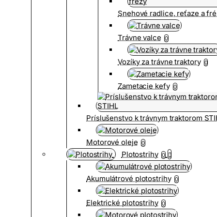
Snehové radlice, reťaze a fr
Trávne valce
0
Vozíky za trávne traktory
0
Zametacie kefy
0
Príslušenstvo k trávnym traktorom ST
Motorové oleje
0
Plotostrihy
0
Akumulátrové plotostrihy
0
Elektrické plotostrihy
0