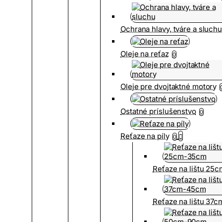
Ochrana hlavy, tváre a sluch
Oleje na reťaz
0
Oleje pre dvojtaktné motory
Ostatné príslušenstvo
0
Reťaze na píly
0
Reťaze na lištu 25
Reťaze na lištu 37