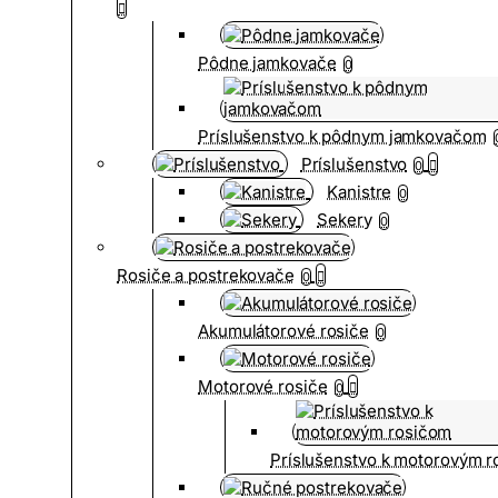
Pôdne jamkovače
0
Príslušenstvo k pôdnym jamkovačom
Príslušenstvo
0
Kanistre
0
Sekery
0
Rosiče a postrekovače
0
Akumulátorové rosiče
0
Motorové rosiče
0
Príslušenstvo k motorovým 