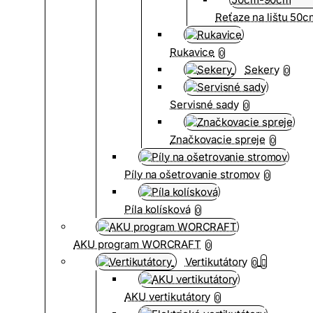
Reťaze na lištu 50
Rukavice
0
Sekery
0
Servisné sady
0
Značkovacie spreje
0
Píly na ošetrovanie stromov
0
Píla kolísková
0
AKU program WORCRAFT
0
Vertikutátory
0
AKU vertikutátory
0