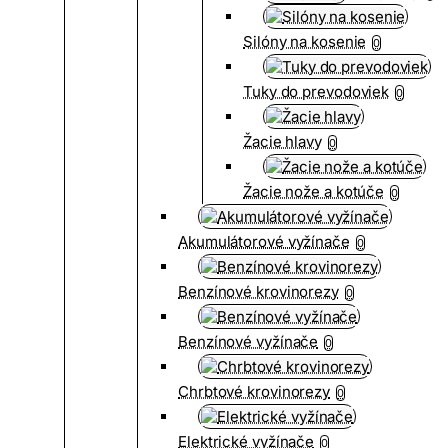
Silóny na kosenie
0
Tuky do prevodoviek
0
Žacie hlavy
0
Žacie nože a kotúče
0
Akumulátorové vyžínače
0
Benzínové krovinorezy
0
Benzínové vyžínače
0
Chrbtové krovinorezy
0
Elektrické vyžínače
0