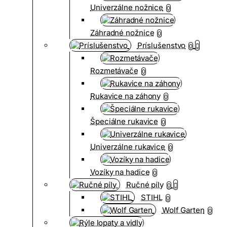
Univerzálne nožnice
0
Záhradné nožnice
0
Príslušenstvo
0
Rozmetávače
0
Rukavice na záhony
0
Špeciálne rukavice
0
Univerzálne rukavice
0
Vozíky na hadice
0
Ručné píly
0
STIHL
0
Wolf Garten
0