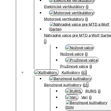
Elektrické vertikutátory
0
Motorové vertikutátory
0
Náhradné valce pre MTD a Wolf Garte
Nožové valce
0
Pružinové valce
0
Kultivátory
0
Benzínové kultivátory
0
RURIS
0
Vari
0