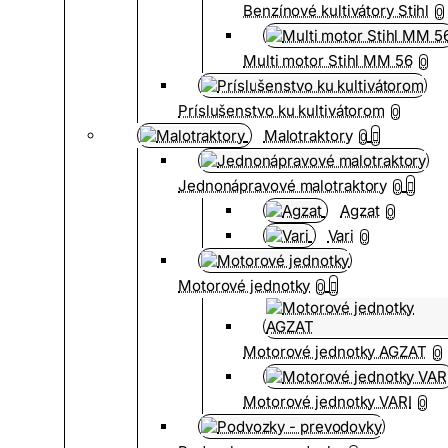
Benzínové kultivátory Stihl
0
Multi motor Stihl MM 56
0
Príslušenstvo ku kultivátorom
0
Malotraktory
0
Jednonápravové malotraktory
0
Agzat
0
Vari
0
Motorové jednotky
0
Motorové jednotky AGZAT
0
Motorové jednotky VARI
0