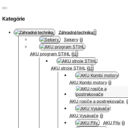
Kategórie
Záhradná technika
Sekery
0
AKU program STIHL
0
AKU stroje STIHL
0
AKU Kombi motory
0
AKU rosiče a postrekovače
AKU Vysávače
0
AKU Píly
0