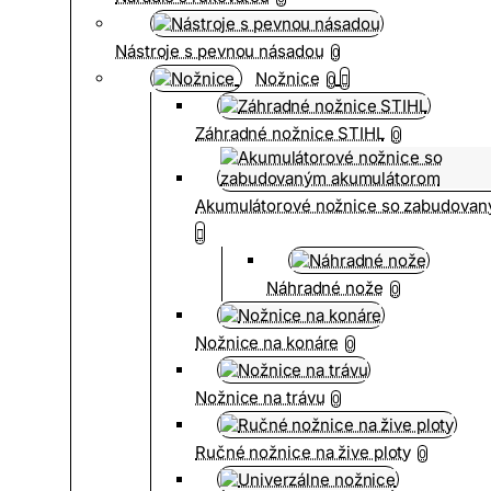
Nástroje s pevnou násadou
0
Nožnice
0
Záhradné nožnice STIHL
0
Akumulátorové nožnice so zabudova
Náhradné nože
0
Nožnice na konáre
0
Nožnice na trávu
0
Ručné nožnice na žive ploty
0