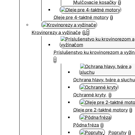
Mulčovacie kosačky
0
Oleje pre 4-taktné motory
0
Krovinorezy a vyžínače
0
Príslušenstvo ku krovinorezom a vyž
Ochrana hlavy, tváre a sluch
Ochranné kryty
0
Oleje pre 2-taktné motory
0
Pôdna fréza
0
Popruhy
0