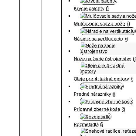
Krycie palchty
0
Mulčovacie sady a nože
0
Náradie na vertikutáciu
0
Nože na žacie ústrojenstvo
0
Oleje pre 4-taktné motory
0
Predné nárazníky
0
Prídavné zberné koše
0
Rozmetadlá
0