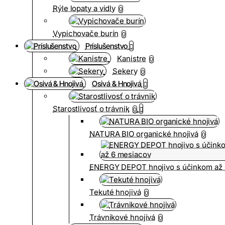
Rýle lopaty a vidly
0
Vypichovače burín
0
Príslušenstvo
Kanistre
0
Sekery
0
Osivá & Hnojivá
Starostlivosť o trávnik
0
NATURA BIO organické hnojivá
0
ENERGY DEPOT hnojivo s účinkom až 
Tekuté hnojivá
0
Trávnikové hnojivá
0