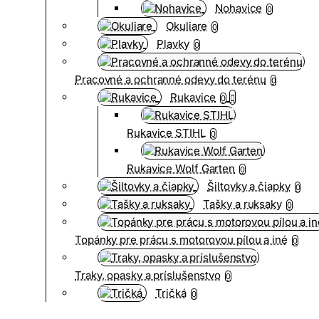
Nohavice
0
Okuliare
0
Plavky
0
Pracovné a ochranné odevy do terénu
0
Rukavice
0
Rukavice STIHL
0
Rukavice Wolf Garten
0
Šiltovky a čiapky
0
Tašky a ruksaky
0
Topánky pre prácu s motorovou pílou a iné
0
Traky, opasky a príslušenstvo
0
Tričká
0