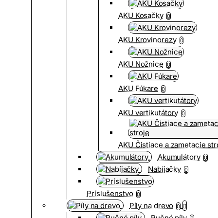
AKU Kosačky
0
AKU Krovinorezy
0
AKU Nožnice
0
AKU Fúkare
0
AKU vertikutátory
0
AKU Čistiace a zametacie str
Akumulátory
0
Nabíjačky
0
Príslušenstvo
0
Píly na drevo
0
Ručné píly