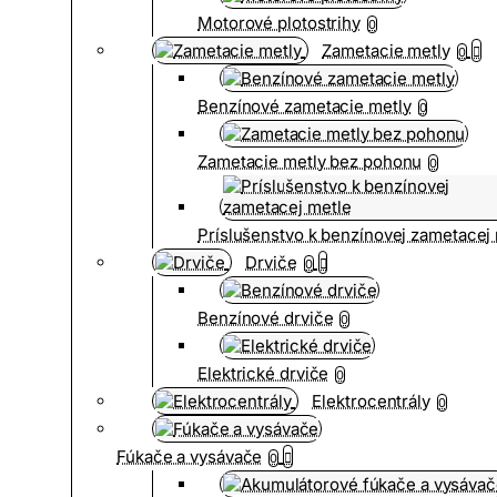
Motorové plotostrihy
0
Zametacie metly
0
Benzínové zametacie metly
0
Zametacie metly bez pohonu
0
Príslušenstvo k benzínovej zametacej
Drviče
0
Benzínové drviče
0
Elektrické drviče
0
Elektrocentrály
0
Fúkače a vysávače
0