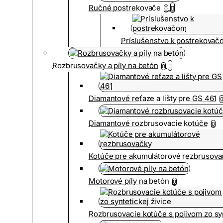
Ručné postrekovače
0
Príslušenstvo k postrekovač
Rozbrusovačky a píly na betón
0
Diamantové reťaze a lišty pre GS 461
Diamantové rozbrusovacie kotúče
0
Kotúče pre akumulátorové rezbrusova
Motorové píly na betón
0
Rozbrusovacie kotúče s pojivom zo syn