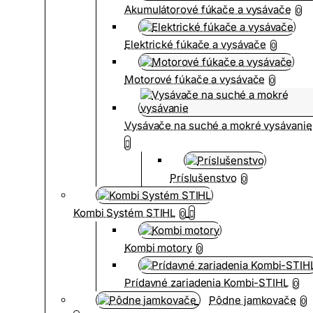
Akumulátorové fúkače a vysávače
0
Elektrické fúkače a vysávače
0
Motorové fúkače a vysávače
0
Vysávače na suché a mokré vysávanie
Príslušenstvo
0
Kombi Systém STIHL
0
Kombi motory
0
Prídavné zariadenia Kombi-STIHL
0
Pôdne jamkovače
0