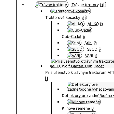
Trávne traktory
0
Traktorové kosačky
0
AL-KO
0
Cub-Cadet
0
Stihl
0
SECO
0
VARI
0
Príslušenstvo k trávnym traktorom MT
Deflektory pre zadné/bočné
Klinové remeňe
0