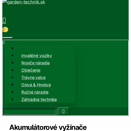
0
Invalidné vozíky
Nosiče náradia
Oblečenie
Trávne valce
Osivá & Hnojivá
Ručné náradie
Záhradná technika
Akumulátorové vyžínače