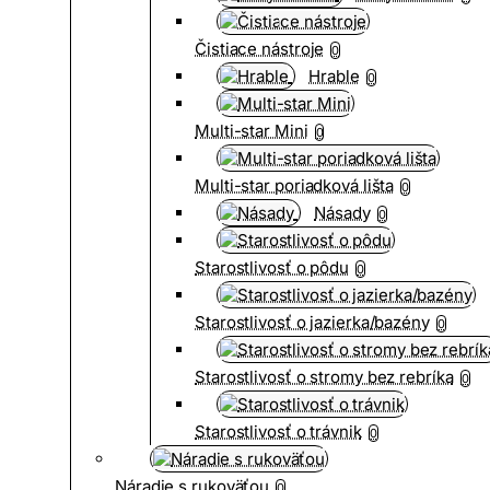
Čistiace nástroje
0
Hrable
0
Multi-star Mini
0
Multi-star poriadková lišta
0
Násady
0
Starostlivosť o pôdu
0
Starostlivosť o jazierka/bazény
0
Starostlivosť o stromy bez rebríka
0
Starostlivosť o trávnik
0
Náradie s rukoväťou
0