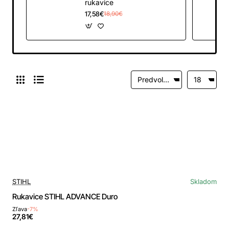
rukavice
17,58€
18,90€
STIHL
Skladom
Rukavice STIHL ADVANCE Duro
Zľava
-7%
27,81€