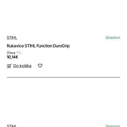
STIHL
Skladom
Rukavice STIHL Function DuroGrip
Zľava
-7%
10,14€
Do košíka
STIHL
Skladom