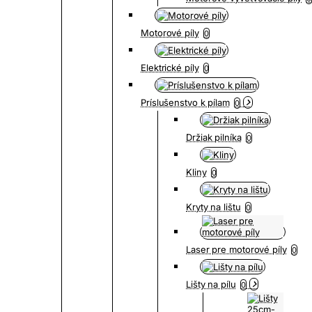
Motorové píly
0
Elektrické píly
0
Príslušenstvo k pílam
0
Držiak pilníka
0
Kliny
0
Kryty na lištu
0
Laser pre motorové píly
0
Lišty na pílu
0