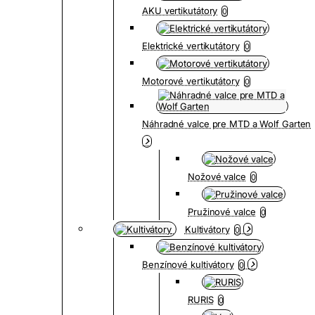
AKU vertikutátory
0
Elektrické vertikutátory
0
Motorové vertikutátory
0
Náhradné valce pre MTD a Wolf Garten
Nožové valce
0
Pružinové valce
0
Kultivátory
0
Benzínové kultivátory
0
RURIS
0