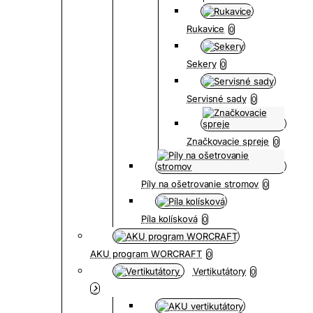
Rukavice
0
Sekery
0
Servisné sady
0
Značkovacie spreje
0
Píly na ošetrovanie stromov
0
Píla kolísková
0
AKU program WORCRAFT
0
Vertikutátory
0