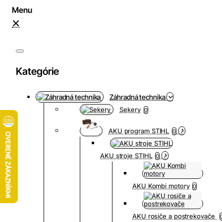
Kategórie
Záhradná technika
Sekery
0
AKU program STIHL
0
AKU stroje STIHL
0
AKU Kombi motory
0
AKU rosiče a postrekovače