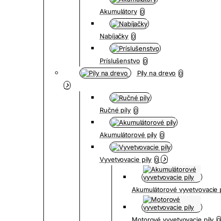
Akumulátory
0
Nabíjačky
0
Príslušenstvo
0
Píly na drevo
0
Ručné píly
0
Akumulátorové píly
0
Vyvetvovacie píly
0
Akumulátorové vyvetvovacie p
Motorové vyvetvovacie píly
0