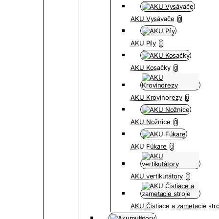
AKU Vysávače
0
AKU Píly
0
AKU Kosačky
0
AKU Krovinorezy
0
AKU Nožnice
0
AKU Fúkare
0
AKU vertikutátory
0
AKU Čistiace a zametacie str