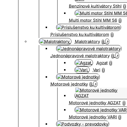
Benzínové kultivátory Stihl
0
Multi motor Stihl MM 56
0
Príslušenstvo ku kultivátorom
0
Malotraktory
0
Jednonápravové malotraktory
0
Agzat
0
Vari
0
Motorové jednotky
0
Motorové jednotky AGZAT
0
Motorové jednotky VARI
0