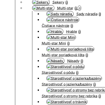
Sekery
0
Multi-star
0
Sady náradia
0
Čistiace nástroje
0
Hrable
0
Multi-star Mini
0
Multi-star poriadková lišta
0
Násady
0
Starostlivosť o pôdu
0
Starostlivosť o jazierka/bazény
0
Starostlivosť o stromy bez rebríka
0