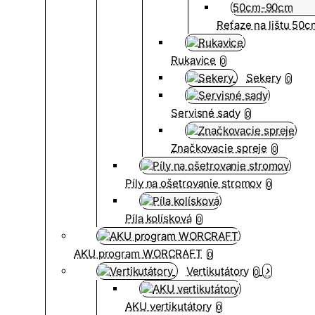
Reťaze na lištu 50
Rukavice
0
Sekery
0
Servisné sady
0
Značkovacie spreje
0
Píly na ošetrovanie stromov
0
Píla kolísková
0
AKU program WORCRAFT
0
Vertikutátory
0
AKU vertikutátory
0