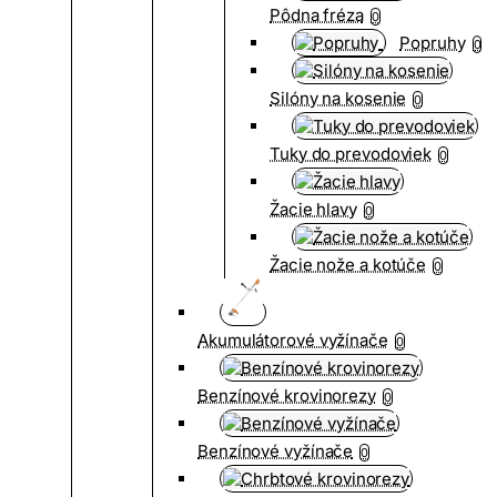
Pôdna fréza
0
Popruhy
0
Silóny na kosenie
0
Tuky do prevodoviek
0
Žacie hlavy
0
Žacie nože a kotúče
0
Akumulátorové vyžínače
0
Benzínové krovinorezy
0
Benzínové vyžínače
0