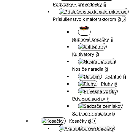
Podvozky - prevodovky
0
Príslušenstvo k malotraktorom
0
Bubnové kosačky
0
Kultivátory
0
Nosiče náradia
0
Ostatné
0
Pluhy
0
Prívesné vozíky
0
Sadzače zemiakov
0
Kosačky
0