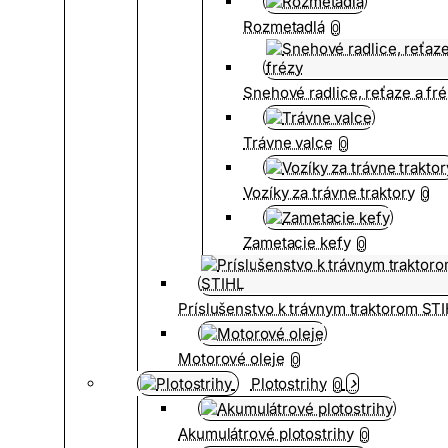
Rozmetadlá
0
Snehové radlice, reťaze a fr
Trávne valce
0
Vozíky za trávne traktory
0
Zametacie kefy
0
Príslušenstvo k trávnym traktorom ST
Motorové oleje
0
Plotostrihy
0
Akumulátrové plotostrihy
0