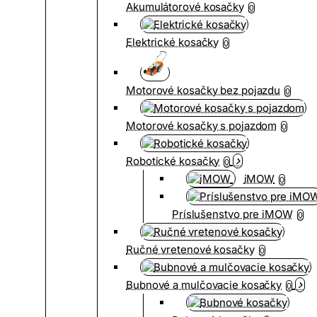
Akumulátorové kosačky
0
Elektrické kosačky
0
Motorové kosačky bez pojazdu
0
Motorové kosačky s pojazdom
0
Robotické kosačky
0
iMOW
0
Príslušenstvo pre iMOW
0
Ručné vretenové kosačky
0
Bubnové a mulčovacie kosačky
0