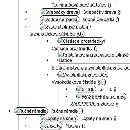
Trojstupňové snežné frézy
0
Štiepačky dreva
0
Vodné čerpadlá
0
Vysokotlakové čističe
0
Čistiace prostriedky
0
Príslušenstvo pre vysokotlakové čisti
Vysokotlakové čističe
0
STIHL
0
WASPPER/benzínové
0
Ručné náradie
Lopaty na sneh
0
Násady
0