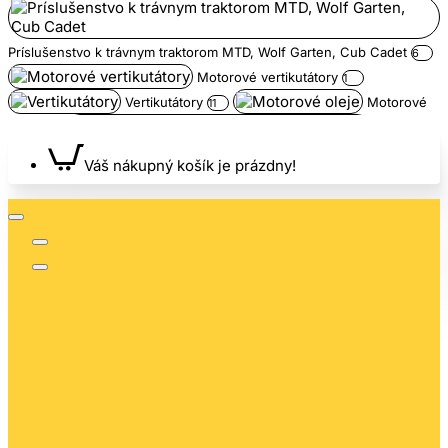
Príslušenstvo k trávnym traktorom MTD, Wolf Garten, Cub Cadet
6
Motorové vertikutátory
1
Vertikutátory
Motorové
11
oleje
Náhradné
3
valce pre MTD a Wolf Garten
Kosačky
8
4
Váš nákupný košík je prázdny!
Oleje pre 4-taktné motory
4
Trávne traktory
Snežné
3
frézy
2