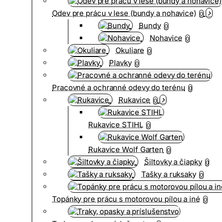
Odev pre prácu v lese (bundy a nohavice)
0
Bundy
0
Nohavice
0
Okuliare
0
Plavky
0
Pracovné a ochranné odevy do terénu
0
Rukavice
0
Rukavice STIHL
0
Rukavice Wolf Garten
0
Šiltovky a čiapky
0
Tašky a ruksaky
0
Topánky pre prácu s motorovou pílou a iné
0