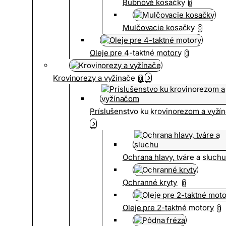
Bubnové kosačky
0
Mulčovacie kosačky
0
Oleje pre 4-taktné motory
0
Krovinorezy a vyžínače
0
Príslušenstvo ku krovinorezom a vyž
Ochrana hlavy, tváre a sluch
Ochranné kryty
0
Oleje pre 2-taktné motory
0