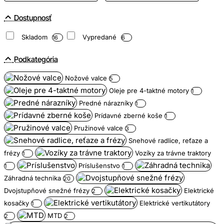
Dostupnosť
Skladom
Vypredané
16
6
Podkategória
Nožové valce
5
Oleje pre 4-taktné motory
1
Predné nárazníky
1
Prídavné zberné koše
1
Pružinové valce
3
Snehové radlice, reťaze a
frézy
Vozíky za trávne traktory
1
Príslušenstvo
1
1
Záhradná technika
20
Dvojstupňové snežné frézy
Elektrické
2
kosačky
Elektrické vertikutátory
1
MTD
2
2