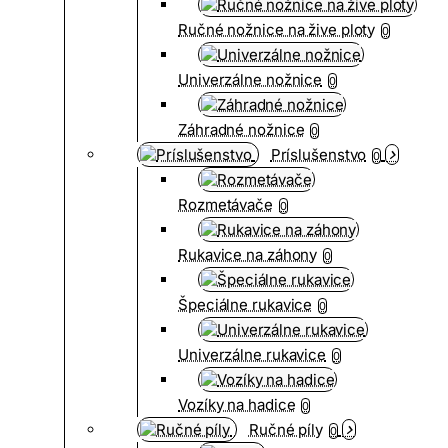
Ručné nožnice na žive ploty
0
Univerzálne nožnice
0
Záhradné nožnice
0
Príslušenstvo
0
Rozmetávače
0
Rukavice na záhony
0
Špeciálne rukavice
0
Univerzálne rukavice
0
Vozíky na hadice
0
Ručné píly
0