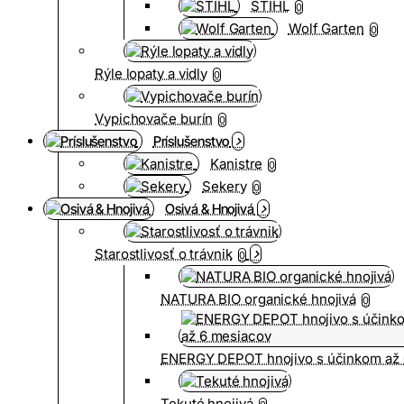
STIHL
0
Wolf Garten
0
Rýle lopaty a vidly
0
Vypichovače burín
0
Príslušenstvo
Kanistre
0
Sekery
0
Osivá & Hnojivá
Starostlivosť o trávnik
0
NATURA BIO organické hnojivá
0
ENERGY DEPOT hnojivo s účinkom až 
Tekuté hnojivá