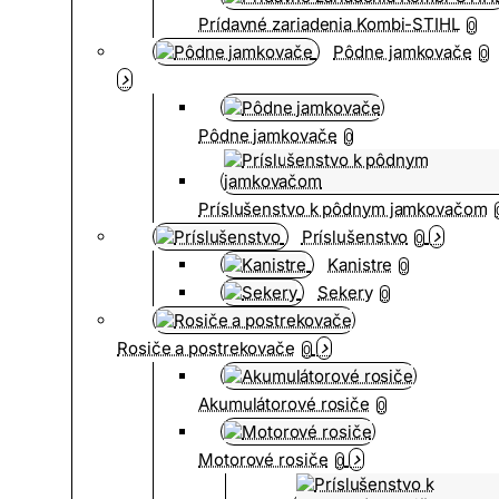
Prídavné zariadenia Kombi-STIHL
0
Pôdne jamkovače
0
Pôdne jamkovače
0
Príslušenstvo k pôdnym jamkovačom
Príslušenstvo
0
Kanistre
0
Sekery
0
Rosiče a postrekovače
0
Akumulátorové rosiče
0
Motorové rosiče
0