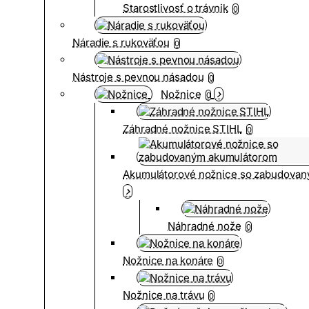
Starostlivosť o trávnik
0
Náradie s rukoväťou
0
Nástroje s pevnou násadou
0
Nožnice
0
Záhradné nožnice STIHL
0
Akumulátorové nožnice so zabudova
Náhradné nože
0
Nožnice na konáre
0
Nožnice na trávu
0