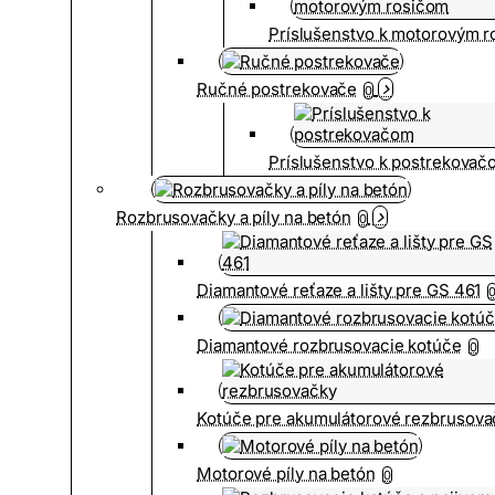
Príslušenstvo k motorovým 
Ručné postrekovače
0
Príslušenstvo k postrekovač
Rozbrusovačky a píly na betón
0
Diamantové reťaze a lišty pre GS 461
Diamantové rozbrusovacie kotúče
0
Kotúče pre akumulátorové rezbrusova
Motorové píly na betón
0