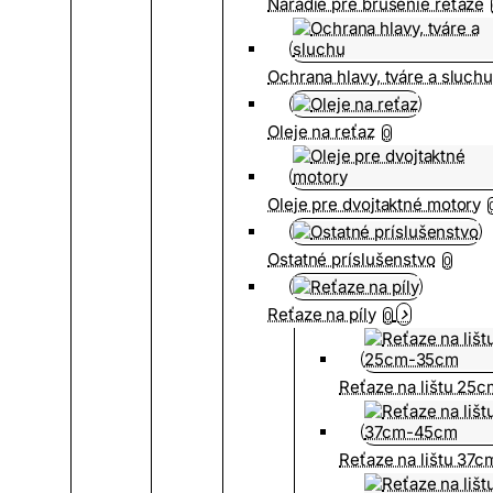
Náradie pre brúsenie reťaze
Ochrana hlavy, tváre a sluch
Oleje na reťaz
0
Oleje pre dvojtaktné motory
Ostatné príslušenstvo
0
Reťaze na píly
0
Reťaze na lištu 25
Reťaze na lištu 37