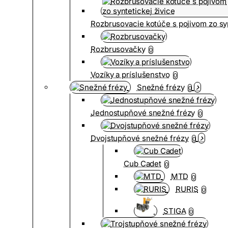
Rozbrusovacie kotúče s pojivom zo syn
Rozbrusovačky
0
Vozíky a príslušenstvo
0
Snežné frézy
0
Jednostupňové snežné frézy
0
Dvojstupňové snežné frézy
0
Cub Cadet
0
MTD
0
RURIS
0
STIGA
0