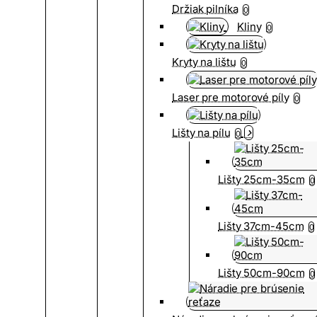
Držiak pilníka
0
Kliny
0
Kryty na lištu
0
Laser pre motorové píly
0
Lišty na pílu
0
Lišty 25cm-35cm
0
Lišty 37cm-45cm
0
Lišty 50cm-90cm
0