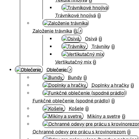
0
Trávnikové hnojivá
0
Založenie trávnika
0
Osivá
0
Trávniky
0
Vertikutačný mix
0
Oblečenie
Bundy
0
Doplnky a hračky
0
Funkčné oblečenie (spodné prádlo)
0
Košele
0
Mikiny a svetre
0
Ochranné odevy pre prácu s krovinorezom
0