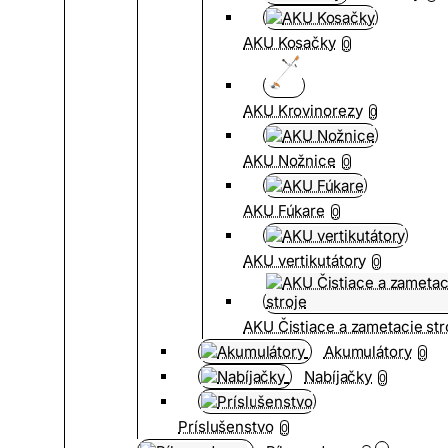
AKU Kosačky
0
AKU Krovinorezy
0
AKU Nožnice
0
AKU Fúkare
0
AKU vertikutátory
0
AKU Čistiace a zametacie str
Akumulátory
0
Nabíjačky
0
Príslušenstvo
0