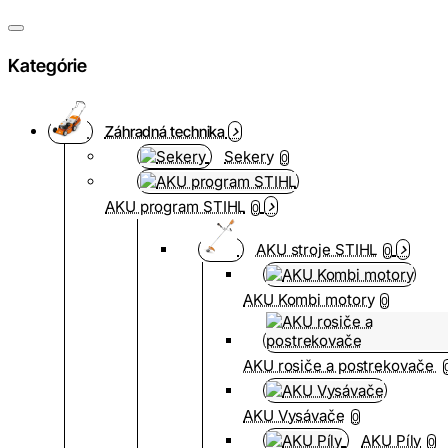
Kategórie
Záhradná technika
Sekery
0
AKU program STIHL
0
AKU stroje STIHL
0
AKU Kombi motory
0
AKU rosiče a postrekovače
AKU Vysávače
0
AKU Píly
0