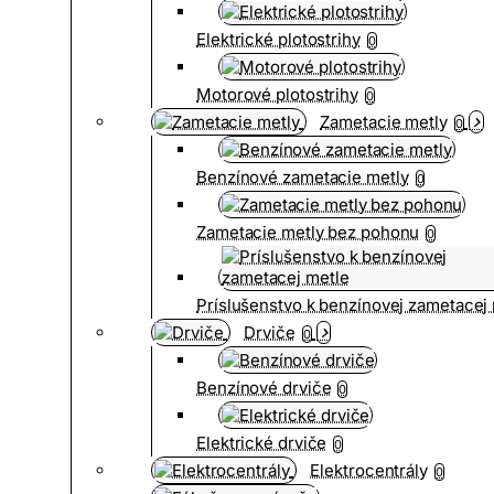
Elektrické plotostrihy
0
Motorové plotostrihy
0
Zametacie metly
0
Benzínové zametacie metly
0
Zametacie metly bez pohonu
0
Príslušenstvo k benzínovej zametacej
Drviče
0
Benzínové drviče
0
Elektrické drviče
0
Elektrocentrály
0