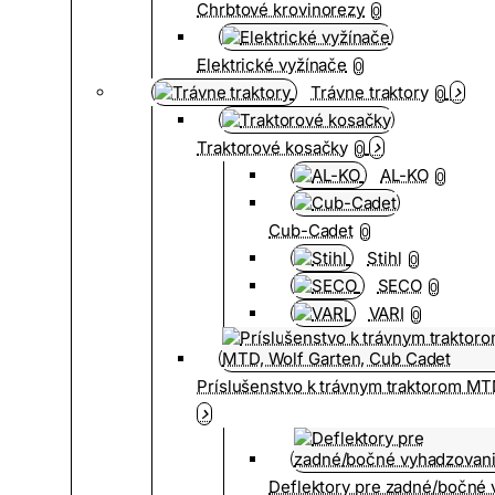
Chrbtové krovinorezy
0
Elektrické vyžínače
0
Trávne traktory
0
Traktorové kosačky
0
AL-KO
0
Cub-Cadet
0
Stihl
0
SECO
0
VARI
0
Príslušenstvo k trávnym traktorom MT
Deflektory pre zadné/bočné