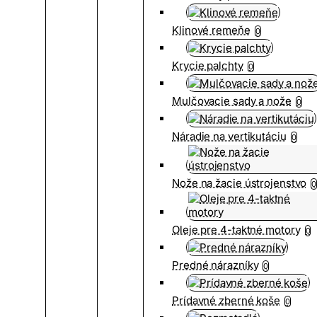
Klinové remeňe
0
Krycie palchty
0
Mulčovacie sady a nože
0
Náradie na vertikutáciu
0
Nože na žacie ústrojenstvo
0
Oleje pre 4-taktné motory
0
Predné nárazníky
0
Prídavné zberné koše
0