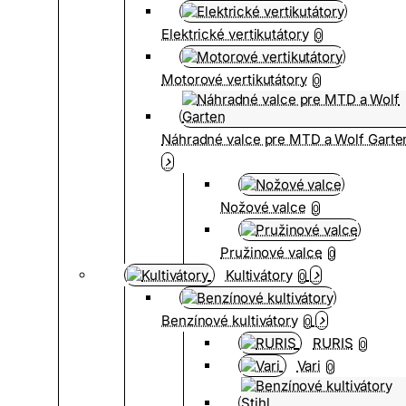
Elektrické vertikutátory
0
Motorové vertikutátory
0
Náhradné valce pre MTD a Wolf Garte
Nožové valce
0
Pružinové valce
0
Kultivátory
0
Benzínové kultivátory
0
RURIS
0
Vari
0