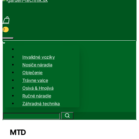
0
Invalidné vozíky
Nosiče náradia
Oblečenie
Trávne valce
Osivá & Hnojivá
Ručné náradie
Záhradná technika
MTD