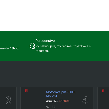
Poradenstvo
Vy nakupujete, my radíme. Trpezlivo a s
ame do 48hod.
radosťou.
Motorová píla STIHL
MS 251
464,07€
579,00€