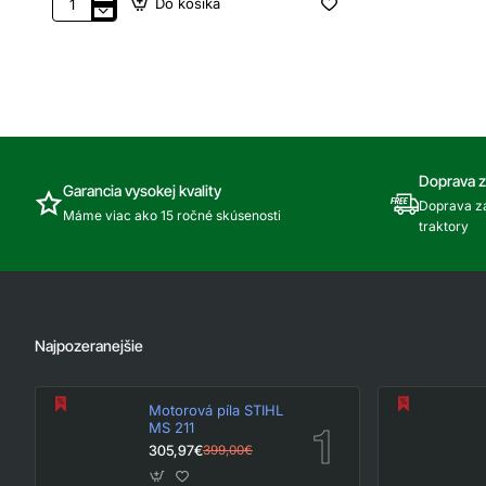
Do košíka
Elektrický
vertikutátor
MTD
SMART
30
VE
Doprava 
Garancia vysokej kvality
Doprava za
Máme viac ako 15 ročné skúsenosti
traktory
Najpozeranejšie
Motorová píla STIHL
MS 211
305,97€
399,00€