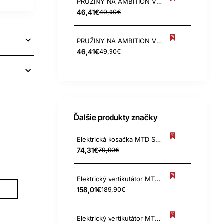
PRUŽINY NA AMBITION V 303 E
46,41€
49,90€
PRUŽINY NA AMBITION V 346 E a 378 E
46,41€
49,90€
Ďalšie produkty značky
Elektrická kosačka MTD SMART 32E (K) # 30,5CM 1000W
74,31€
79,90€
Elektrický vertikutátor MTD OPTIMA 37 VE # 37CM 1600W
158,01€
189,90€
Elektrický vertikutátor MTD SMART 30 VE