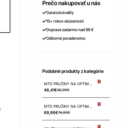
Prečo nakupovať u nás
Garancia kvality
15+ rokov skúseností
Doprava zadarmo nad 99 €
Odborné poradenstvo
Podobné produkty z kategórie
MTD PRUŽINY NA OPTIMA 34 VE a 37 VE
46,41€
49,90€
MTD PRUŽINY NA OPTIMA 35 VO a 38 VO
ý
69,66€
74,90€