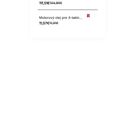
111,51€
134,89€
Motorový olej pre 4-taktné motory Arnold SAE30, 1,0 L
11,07€
11,91€