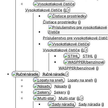
Vysokotlakové čističe
0
Čistiace prostriedky
0
Príslušenstvo pre vysokotlakové čisti
Vysokotlakové čističe
0
STIHL
0
WASPPER/benzínové
0
Ručné náradie
Lopaty na sneh
0
Násady
0
Sekery
0
Multi-star
0
Sady náradia
0