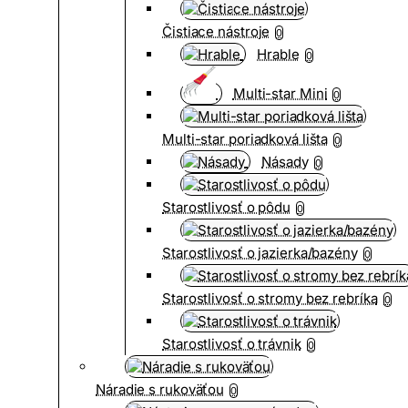
Čistiace nástroje
0
Hrable
0
Multi-star Mini
0
Multi-star poriadková lišta
0
Násady
0
Starostlivosť o pôdu
0
Starostlivosť o jazierka/bazény
0
Starostlivosť o stromy bez rebríka
0
Starostlivosť o trávnik
0
Náradie s rukoväťou
0