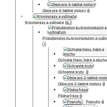
Oleje pre 4-taktné motory
0
Krovinorezy a vyžínače
0
Príslušenstvo ku krovinorezom a vyž
Ochrana hlavy, tváre a sluch
Ochranné kryty
0
Oleje pre 2-taktné motory
0
Pôdna fréza
0
Popruhy
0