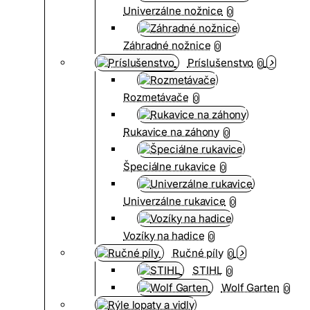
Univerzálne nožnice
0
Záhradné nožnice
0
Príslušenstvo
0
Rozmetávače
0
Rukavice na záhony
0
Špeciálne rukavice
0
Univerzálne rukavice
0
Vozíky na hadice
0
Ručné píly
0
STIHL
0
Wolf Garten
0