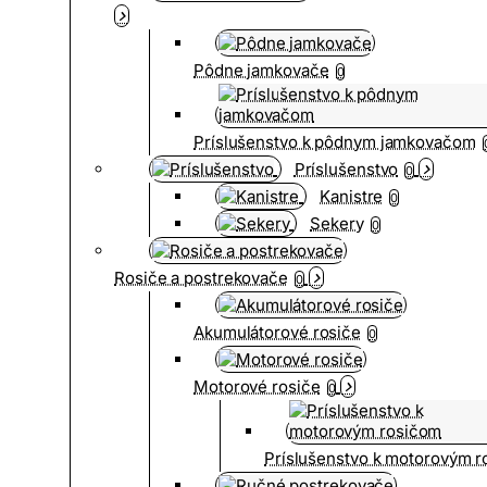
Pôdne jamkovače
0
Príslušenstvo k pôdnym jamkovačom
Príslušenstvo
0
Kanistre
0
Sekery
0
Rosiče a postrekovače
0
Akumulátorové rosiče
0
Motorové rosiče
0
Príslušenstvo k motorovým 