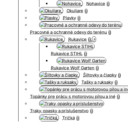
Nohavice
0
Okuliare
0
Plavky
0
Pracovné a ochranné odevy do terénu
0
Rukavice
0
Rukavice STIHL
0
Rukavice Wolf Garten
0
Šiltovky a čiapky
0
Tašky a ruksaky
0
Topánky pre prácu s motorovou pílou a iné
0
Traky, opasky a príslušenstvo
0
Tričká
0