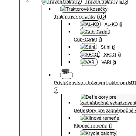
Trávne traktory
0
Traktorové kosačky
0
AL-KO
0
Cub-Cadet
0
Stihl
0
SECO
0
VARI
0
Príslušenstvo k trávnym traktorom MT
Deflektory pre zadné/bočné
Klinové remeňe
0