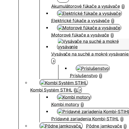
Akumulátorové fúkače a vysávače
0
Elektrické fúkače a vysávače
0
Motorové fúkače a vysávače
0
Vysávače na suché a mokré vysávanie
Príslušenstvo
0
Kombi Systém STIHL
0
Kombi motory
0
Prídavné zariadenia Kombi-STIHL
0
Pôdne jamkovače
0