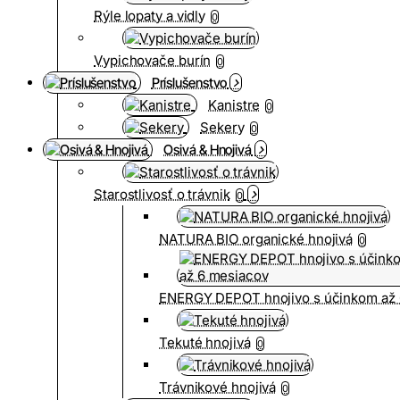
Rýle lopaty a vidly
0
Vypichovače burín
0
Príslušenstvo
Kanistre
0
Sekery
0
Osivá & Hnojivá
Starostlivosť o trávnik
0
NATURA BIO organické hnojivá
0
ENERGY DEPOT hnojivo s účinkom až 
Tekuté hnojivá
0
Trávnikové hnojivá
0