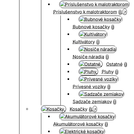
Príslušenstvo k malotraktorom
0
Bubnové kosačky
0
Kultivátory
0
Nosiče náradia
0
Ostatné
0
Pluhy
0
Prívesné vozíky
0
Sadzače zemiakov
0
Kosačky
0
Akumulátorové kosačky
0