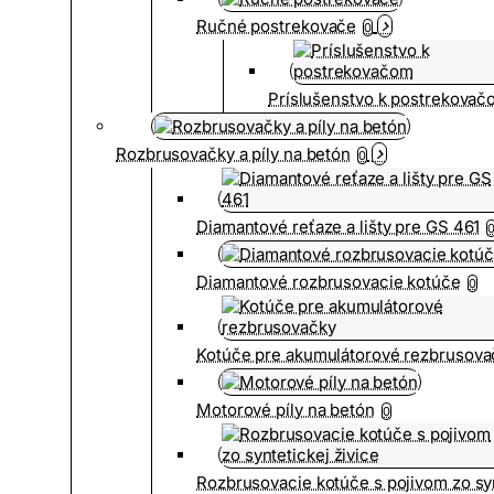
Ručné postrekovače
0
Príslušenstvo k postrekovač
Rozbrusovačky a píly na betón
0
Diamantové reťaze a lišty pre GS 461
Diamantové rozbrusovacie kotúče
0
Kotúče pre akumulátorové rezbrusova
Motorové píly na betón
0
Rozbrusovacie kotúče s pojivom zo syn