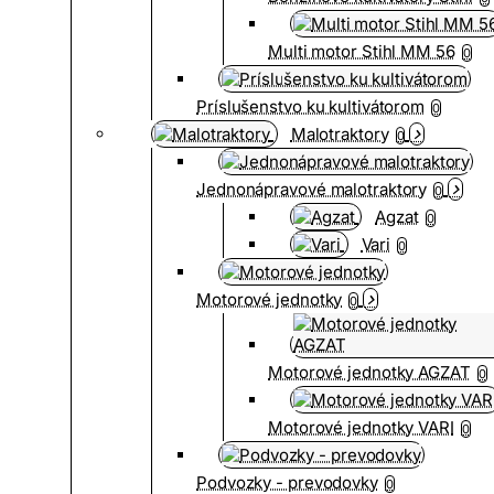
Multi motor Stihl MM 56
0
Príslušenstvo ku kultivátorom
0
Malotraktory
0
Jednonápravové malotraktory
0
Agzat
0
Vari
0
Motorové jednotky
0
Motorové jednotky AGZAT
0
Motorové jednotky VARI
0
Podvozky - prevodovky
0