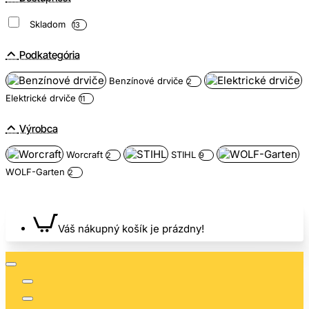
Skladom
13
Podkategória
Benzínové drviče
2
Elektrické drviče
11
Výrobca
Worcraft
STIHL
2
9
WOLF-Garten
2
Váš nákupný košík je prázdny!