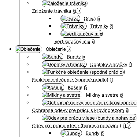
Založenie trávnika
0
Osivá
0
Trávniky
0
Vertikutačný mix
0
Oblečenie
Bundy
0
Doplnky a hračky
0
Funkčné oblečenie (spodné prádlo)
0
Košele
0
Mikiny a svetre
0
Ochranné odevy pre prácu s krovinorezom
0
Odev pre prácu v lese (bundy a nohavice)
0
Bundy
0