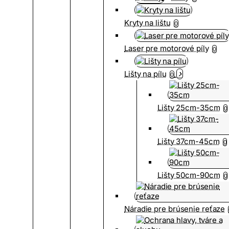
Kryty na lištu
0
Laser pre motorové píly
0
Lišty na pílu
0
Lišty 25cm-35cm
0
Lišty 37cm-45cm
0
Lišty 50cm-90cm
0
Náradie pre brúsenie reťaze