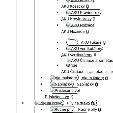
AKU Kosačky
0
AKU Krovinorezy
0
AKU Nožnice
0
AKU Fúkare
0
AKU vertikutátory
0
AKU Čistiace a zametacie str
Akumulátory
0
Nabíjačky
0
Príslušenstvo
0
Píly na drevo
0
Ručné píly
0