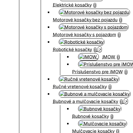
Elektrické kosačky
0
Motorové kosačky bez pojazdu
0
Motorové kosačky s pojazdom
0
Robotické kosačky
0
iMOW
0
Príslušenstvo pre iMOW
0
Ručné vretenové kosačky
0
Bubnové a mulčovacie kosačky
0
Bubnové kosačky
0
Mulčovacie kosačky
0