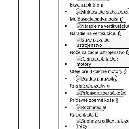
Krycie palchty
0
Mulčovacie sady a nože
0
Náradie na vertikutáciu
0
Nože na žacie ústrojenstvo
0
Oleje pre 4-taktné motory
0
Predné nárazníky
0
Prídavné zberné koše
0
Rozmetadlá
0