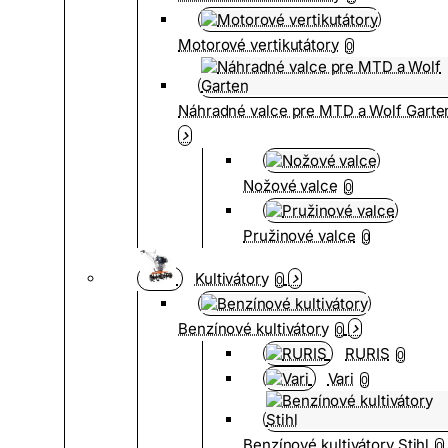
Motorové vertikutátory
0
Náhradné valce pre MTD a Wolf Garte
Nožové valce
0
Pružinové valce
0
Kultivátory
0
Benzínové kultivátory
0
RURIS
0
Vari
0
Benzínové kultivátory Stihl
0