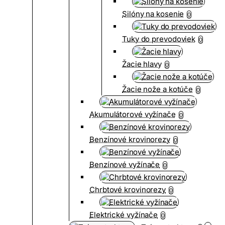
Silóny na kosenie
0
Tuky do prevodoviek
0
Žacie hlavy
0
Žacie nože a kotúče
0
Akumulátorové vyžínače
0
Benzínové krovinorezy
0
Benzínové vyžínače
0
Chrbtové krovinorezy
0
Elektrické vyžínače
0