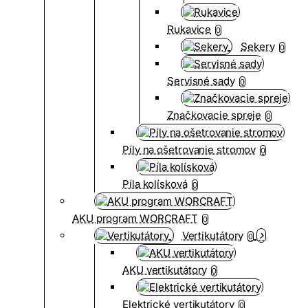
Rukavice
0
Sekery
0
Servisné sady
0
Značkovacie spreje
0
Píly na ošetrovanie stromov
0
Píla kolísková
0
AKU program WORCRAFT
0
Vertikutátory
0
AKU vertikutátory
0
Elektrické vertikutátory
0