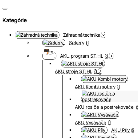
Kategórie
Záhradná technika
Sekery
0
AKU program STIHL
0
AKU stroje STIHL
0
AKU Kombi motory
0
AKU rosiče a postrekovače
AKU Vysávače
0
AKU Píly
0