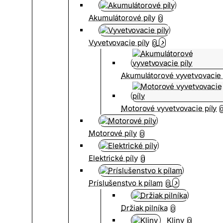
Akumulátorové píly
0
Vyvetvovacie píly
0
Akumulátorové vyvetvovacie 
Motorové vyvetvovacie píly
Motorové píly
0
Elektrické píly
0
Príslušenstvo k pílam
0
Držiak pilníka
0
Kliny
0