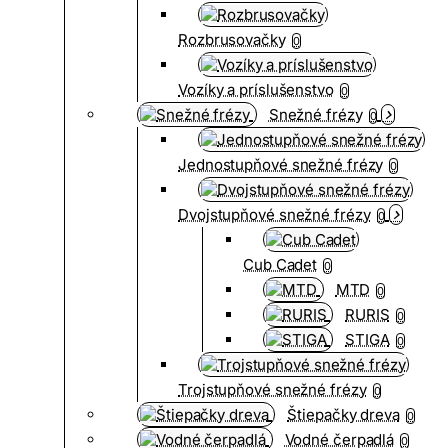
Rozbrusovačky
0
Vozíky a príslušenstvo
0
Snežné frézy
0
Jednostupňové snežné frézy
0
Dvojstupňové snežné frézy
0
Cub Cadet
0
MTD
0
RURIS
0
STIGA
0
Trojstupňové snežné frézy
0
Štiepačky dreva
0
Vodné čerpadlá
0