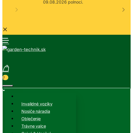
09.08.2026 polnoci.
0
Invalidné vozíky
Nosiče náradia
Oblečenie
Trávne valce