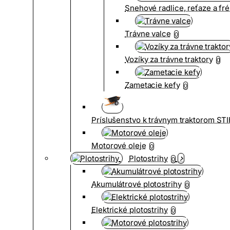
Snehové radlice, reťaze a fr
Trávne valce
0
Vozíky za trávne traktory
0
Zametacie kefy
0
Príslušenstvo k trávnym traktorom ST
Motorové oleje
0
Plotostrihy
0
Akumulátrové plotostrihy
0
Elektrické plotostrihy
0