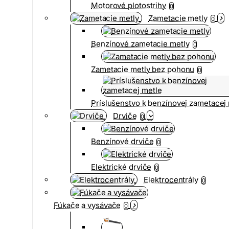
Motorové plotostrihy
0
Zametacie metly
0
Benzínové zametacie metly
0
Zametacie metly bez pohonu
0
Príslušenstvo k benzínovej zametacej
Drviče
0
Benzínové drviče
0
Elektrické drviče
0
Elektrocentrály
0
Fúkače a vysávače
0