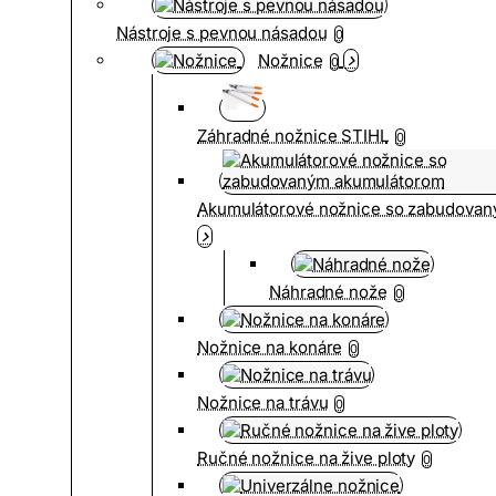
Nástroje s pevnou násadou
0
Nožnice
0
Záhradné nožnice STIHL
0
Akumulátorové nožnice so zabudova
Náhradné nože
0
Nožnice na konáre
0
Nožnice na trávu
0
Ručné nožnice na žive ploty
0