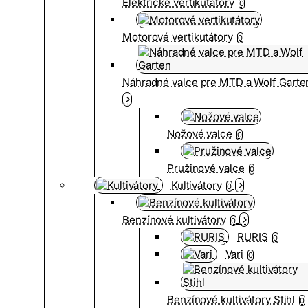
Elektrické vertikutátory
0
Motorové vertikutátory
0
Náhradné valce pre MTD a Wolf Garte
Nožové valce
0
Pružinové valce
0
Kultivátory
0
Benzínové kultivátory
0
RURIS
0
Vari
0
Benzínové kultivátory Stihl
0