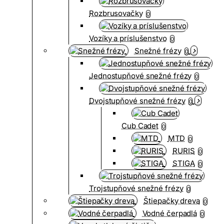
Rozbrusovačky
0
Vozíky a príslušenstvo
0
Snežné frézy
0
Jednostupňové snežné frézy
0
Dvojstupňové snežné frézy
0
Cub Cadet
0
MTD
0
RURIS
0
STIGA
0
Trojstupňové snežné frézy
0
Štiepačky dreva
0
Vodné čerpadlá
0