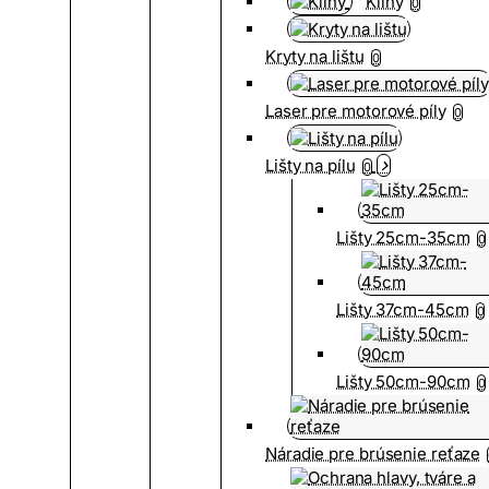
Kliny
0
Kryty na lištu
0
Laser pre motorové píly
0
Lišty na pílu
0
Lišty 25cm-35cm
0
Lišty 37cm-45cm
0
Lišty 50cm-90cm
0
Náradie pre brúsenie reťaze