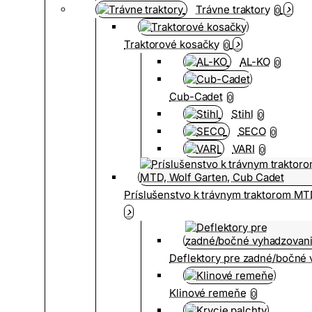
Trávne traktory
0
Traktorové kosačky
0
AL-KO
0
Cub-Cadet
0
Stihl
0
SECO
0
VARI
0
Príslušenstvo k trávnym traktorom MT
Deflektory pre zadné/bočné
Klinové remeňe
0