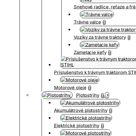
Snehové radlice, reťaze a fr
Trávne valce
0
Vozíky za trávne traktory
0
Zametacie kefy
0
Príslušenstvo k trávnym traktorom ST
Motorové oleje
0
Plotostrihy
0
Akumulátrové plotostrihy
0
Elektrické plotostrihy
0