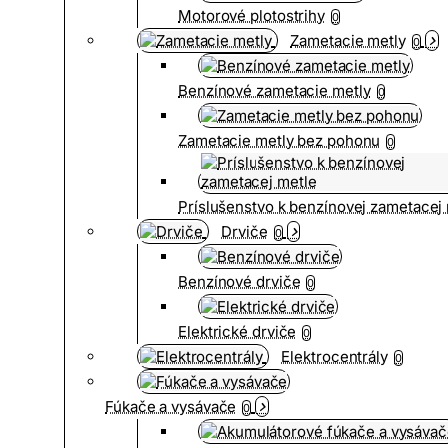
Motorové plotostrihy
0
Zametacie metly
0
Benzínové zametacie metly
0
Zametacie metly bez pohonu
0
Príslušenstvo k benzínovej zametacej
Drviče
0
Benzínové drviče
0
Elektrické drviče
0
Elektrocentrály
0
Fúkače a vysávače
0