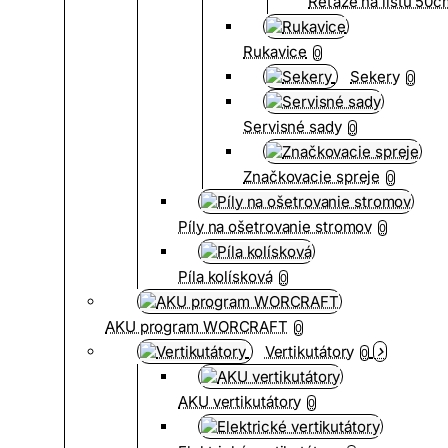
Reťaze na lištu 50
Rukavice
0
Sekery
0
Servisné sady
0
Značkovacie spreje
0
Píly na ošetrovanie stromov
0
Píla kolísková
0
AKU program WORCRAFT
0
Vertikutátory
0
AKU vertikutátory
0