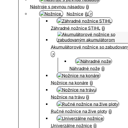
Nástroje s pevnou násadou
0
Nožnice
0
Záhradné nožnice STIHL
0
Akumulátorové nožnice so zabudova
Náhradné nože
0
Nožnice na konáre
0
Nožnice na trávu
0
Ručné nožnice na žive ploty
0
Univerzálne nožnice
0