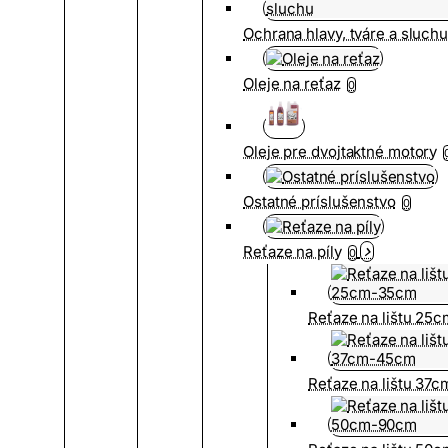
Ochrana hlavy, tváre a sluch
Oleje na reťaz
0
Oleje pre dvojtaktné motory
Ostatné príslušenstvo
0
Reťaze na píly
0
Reťaze na lištu 25
Reťaze na lištu 37