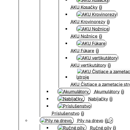
AKU Kosačky
0
AKU Krovinorezy
0
AKU Nožnice
0
AKU Fúkare
0
AKU vertikutátory
0
AKU Čistiace a zametacie str
Akumulátory
0
Nabíjačky
0
Príslušenstvo
0
Píly na drevo
0
Ručné píly
0