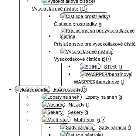
Vysokotlakové čističe
0
Čistiace prostriedky
0
Príslušenstvo pre vysokotlakové čisti
Vysokotlakové čističe
0
STIHL
0
WASPPER/benzínové
0
Ručné náradie
Lopaty na sneh
0
Násady
0
Sekery
0
Multi-star
0
Sady náradia
0