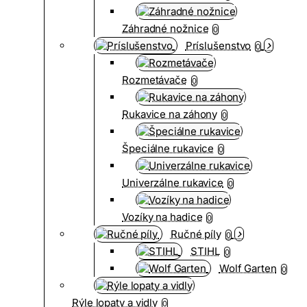
Záhradné nožnice
0
Príslušenstvo
0
Rozmetávače
0
Rukavice na záhony
0
Špeciálne rukavice
0
Univerzálne rukavice
0
Vozíky na hadice
0
Ručné píly
0
STIHL
0
Wolf Garten
0
Rýle lopaty a vidly
0