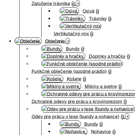
Založenie trávnika
0
Osivá
0
Trávniky
0
Vertikutačný mix
0
Oblečenie
Bundy
0
Doplnky a hračky
0
Funkčné oblečenie (spodné prádlo)
0
Košele
0
Mikiny a svetre
0
Ochranné odevy pre prácu s krovinorezom
0
Odev pre prácu v lese (bundy a nohavice)
0
Bundy
0
Nohavice
0