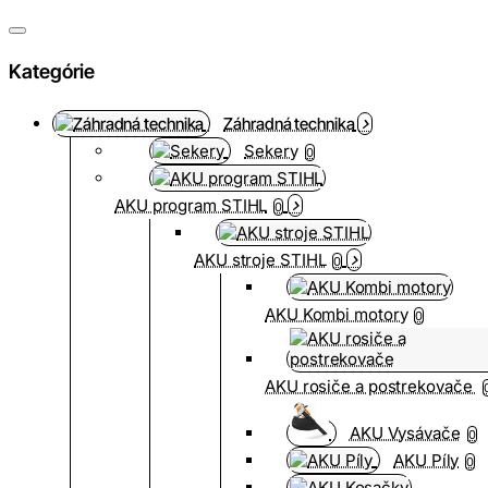
Kategórie
Záhradná technika
Sekery
0
AKU program STIHL
0
AKU stroje STIHL
0
AKU Kombi motory
0
AKU rosiče a postrekovače
AKU Vysávače
0
AKU Píly
0