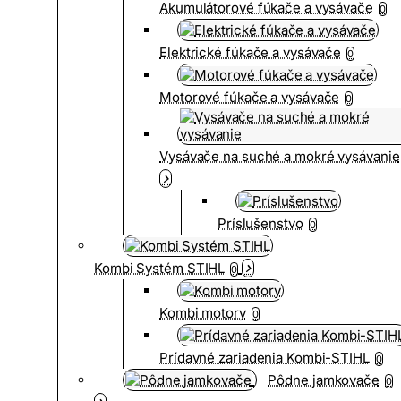
Akumulátorové fúkače a vysávače
0
Elektrické fúkače a vysávače
0
Motorové fúkače a vysávače
0
Vysávače na suché a mokré vysávanie
Príslušenstvo
0
Kombi Systém STIHL
0
Kombi motory
0
Prídavné zariadenia Kombi-STIHL
0
Pôdne jamkovače
0