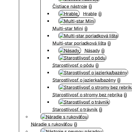
Čistiace nástroje
0
Hrable
0
Multi-star Mini
0
Multi-star poriadková lišta
0
Násady
0
Starostlivosť o pôdu
0
Starostlivosť o jazierka/bazény
0
Starostlivosť o stromy bez rebríka
0
Starostlivosť o trávnik
0
Náradie s rukoväťou
0