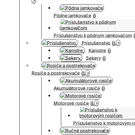
Pôdne jamkovače
0
Príslušenstvo k pôdnym jamkovačom
Príslušenstvo
0
Kanistre
0
Sekery
0
Rosiče a postrekovače
0
Akumulátorové rosiče
0
Motorové rosiče
0
Príslušenstvo k motorovým 