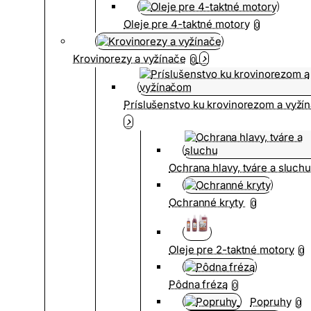
Oleje pre 4-taktné motory
0
Krovinorezy a vyžínače
0
Príslušenstvo ku krovinorezom a vyž
Ochrana hlavy, tváre a sluch
Ochranné kryty
0
Oleje pre 2-taktné motory
0
Pôdna fréza
0
Popruhy
0