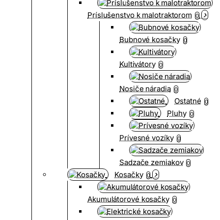
Príslušenstvo k malotraktorom
0
Bubnové kosačky
0
Kultivátory
0
Nosiče náradia
0
Ostatné
0
Pluhy
0
Prívesné vozíky
0
Sadzače zemiakov
0
Kosačky
0
Akumulátorové kosačky
0