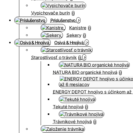
Vypichovače burín
0
Príslušenstvo
Kanistre
0
Sekery
0
Osivá & Hnojivá
Starostlivosť o trávnik
0
NATURA BIO organické hnojivá
0
ENERGY DEPOT hnojivo s účinkom až 
Tekuté hnojivá
0
Trávnikové hnojivá
0