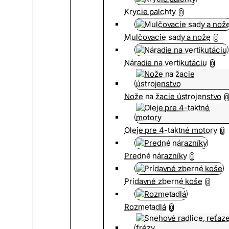
Krycie palchty
0
Mulčovacie sady a nože
0
Náradie na vertikutáciu
0
Nože na žacie ústrojenstvo
0
Oleje pre 4-taktné motory
0
Predné nárazníky
0
Prídavné zberné koše
0
Rozmetadlá
0