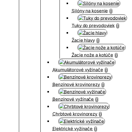
Silóny na kosenie
0
Tuky do prevodoviek
0
Žacie hlavy
0
Žacie nože a kotúče
0
Akumulátorové vyžínače
0
Benzínové krovinorezy
0
Benzínové vyžínače
0
Chrbtové krovinorezy
0
Elektrické vyžínače
0