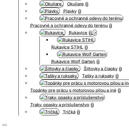
Okuliare
0
Plavky
0
Pracovné a ochranné odevy do terénu
0
Rukavice
0
Rukavice STIHL
0
Rukavice Wolf Garten
0
Šiltovky a čiapky
0
Tašky a ruksaky
0
Topánky pre prácu s motorovou pílou a iné
0
Traky, opasky a príslušenstvo
0
Tričká
0