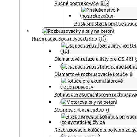
Ručné postrekovače
0
Príslušenstvo k postrekovač
Rozbrusovačky a píly na betón
0
Diamantové reťaze a lišty pre GS 461
Diamantové rozbrusovacie kotúče
0
Kotúče pre akumulátorové rezbrusova
Motorové píly na betón
0
Rozbrusovacie kotúče s pojivom zo syn