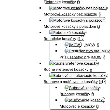
Elektrické kosačky
0
Motorové kosačky bez pojazdu
0
Motorové kosačky s pojazdom
0
Robotické kosačky
0
iMOW
0
Príslušenstvo pre iMOW
0
Ručné vretenové kosačky
0
Bubnové a mulčovacie kosačky
0
Bubnové kosačky
0
Mulčovacie kosačky
0