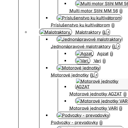
Multi motor Stihl MM 56
0
Príslušenstvo ku kultivátorom
0
Malotraktory
0
Jednonápravové malotraktory
0
Agzat
0
Vari
0
Motorové jednotky
0
Motorové jednotky AGZAT
0
Motorové jednotky VARI
0
Podvozky - prevodovky
0