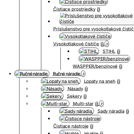
Čistiace prostriedky
0
Príslušenstvo pre vysokotlakové čisti
Vysokotlakové čističe
0
STIHL
0
WASPPER/benzínové
0
Ručné náradie
Lopaty na sneh
0
Násady
0
Sekery
0
Multi-star
0
Sady náradia
0
Čistiace nástroje
0
Hrable
0