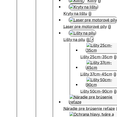
Kliny
0
Kryty na lištu
0
Laser pre motorové píly
0
Lišty na pílu
0
Lišty 25cm-35cm
0
Lišty 37cm-45cm
0
Lišty 50cm-90cm
0
Náradie pre brúsenie reťaze