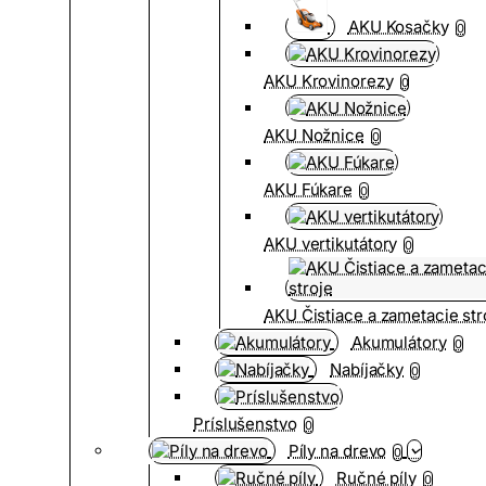
AKU Kosačky
0
AKU Krovinorezy
0
AKU Nožnice
0
AKU Fúkare
0
AKU vertikutátory
0
AKU Čistiace a zametacie str
Akumulátory
0
Nabíjačky
0
Príslušenstvo
0
Píly na drevo
0
Ručné píly
0