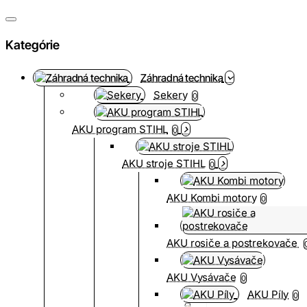
Kategórie
Záhradná technika
Sekery
0
AKU program STIHL
0
AKU stroje STIHL
0
AKU Kombi motory
0
AKU rosiče a postrekovače
AKU Vysávače
0
AKU Píly
0