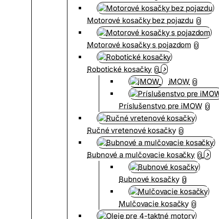
Motorové kosačky bez pojazdu
0
Motorové kosačky s pojazdom
0
Robotické kosačky
0
iMOW
0
Príslušenstvo pre iMOW
0
Ručné vretenové kosačky
0
Bubnové a mulčovacie kosačky
0
Bubnové kosačky
0
Mulčovacie kosačky
0