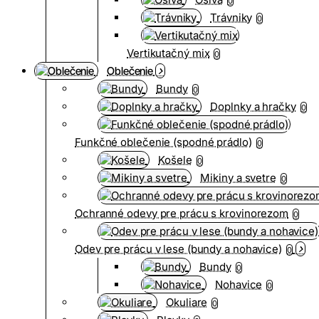
0
Trávniky
0
Vertikutačný mix
0
Oblečenie
Bundy
0
Doplnky a hračky
0
Funkčné oblečenie (spodné prádlo)
0
Košele
0
Mikiny a svetre
0
Ochranné odevy pre prácu s krovinorezom
0
Odev pre prácu v lese (bundy a nohavice)
0
Bundy
0
Nohavice
0
Okuliare
0