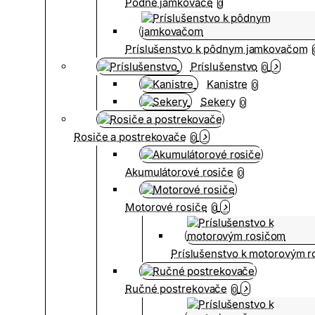
Pôdne jamkovače
0
Príslušenstvo k pôdnym jamkovačom
Príslušenstvo
0
Kanistre
0
Sekery
0
Rosiče a postrekovače
0
Akumulátorové rosiče
0
Motorové rosiče
0
Príslušenstvo k motorovým 
Ručné postrekovače
0