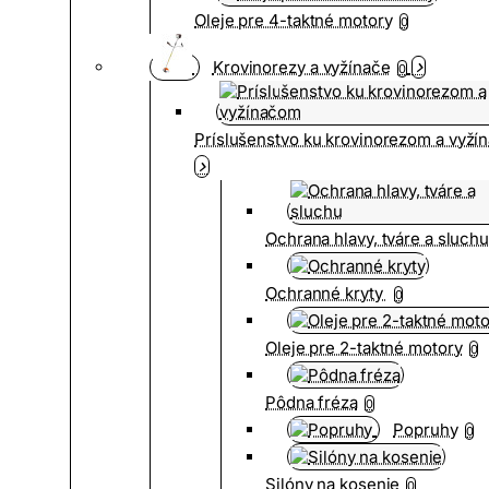
Oleje pre 4-taktné motory
0
Krovinorezy a vyžínače
0
Príslušenstvo ku krovinorezom a vyž
Ochrana hlavy, tváre a sluch
Ochranné kryty
0
Oleje pre 2-taktné motory
0
Pôdna fréza
0
Popruhy
0
Silóny na kosenie
0