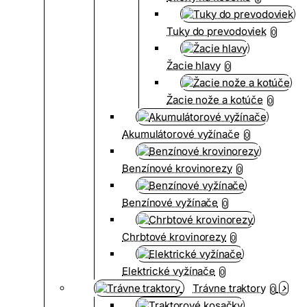
Tuky do prevodoviek
0
Žacie hlavy
0
Žacie nože a kotúče
0
Akumulátorové vyžínače
0
Benzínové krovinorezy
0
Benzínové vyžínače
0
Chrbtové krovinorezy
0
Elektrické vyžínače
0
Trávne traktory
0