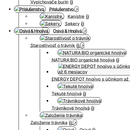
Vypichovače burín
0
Príslušenstvo
Kanistre
0
Sekery
0
Osivá & Hnojivá
Starostlivosť o trávnik
0
NATURA BIO organické hnojivá
0
ENERGY DEPOT hnojivo s účinkom až 
Tekuté hnojivá
0
Trávnikové hnojivá
0
Založenie trávnika
0
Osivá