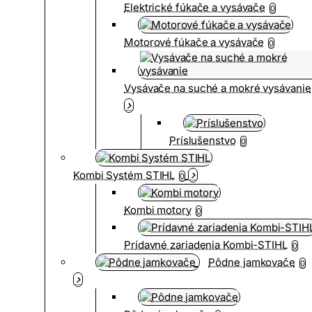
Elektrické fúkače a vysávače
0
Motorové fúkače a vysávače
0
Vysávače na suché a mokré vysávanie
Príslušenstvo
0
Kombi Systém STIHL
0
Kombi motory
0
Prídavné zariadenia Kombi-STIHL
0
Pôdne jamkovače
0