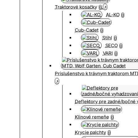
Traktorové kosačky
0
AL-KO
0
Cub-Cadet
0
Stihl
0
SECO
0
VARI
0
Príslušenstvo k trávnym traktorom MT
Deflektory pre zadné/bočné
Klinové remeňe
0
Krycie palchty
0