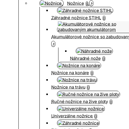
Nožnice
0
Záhradné nožnice STIHL
0
Akumulátorové nožnice so zabudova
Náhradné nože
0
Nožnice na konáre
0
Nožnice na trávu
0
Ručné nožnice na žive ploty
0
Univerzálne nožnice
0