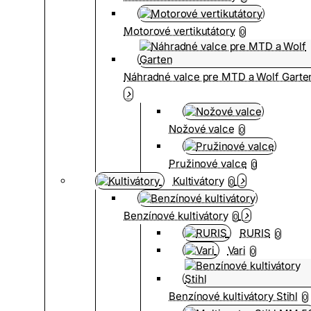
Motorové vertikutátory
0
Náhradné valce pre MTD a Wolf Garte
Nožové valce
0
Pružinové valce
0
Kultivátory
0
Benzínové kultivátory
0
RURIS
0
Vari
0
Benzínové kultivátory Stihl
0