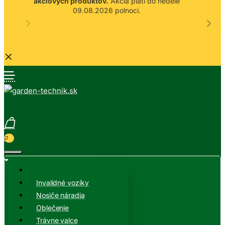
akciových produktov.
Akcia platí do nedele
09.08.2026 polnoci.
0
Invalidné vozíky
Nosiče náradia
Oblečenie
Trávne valce