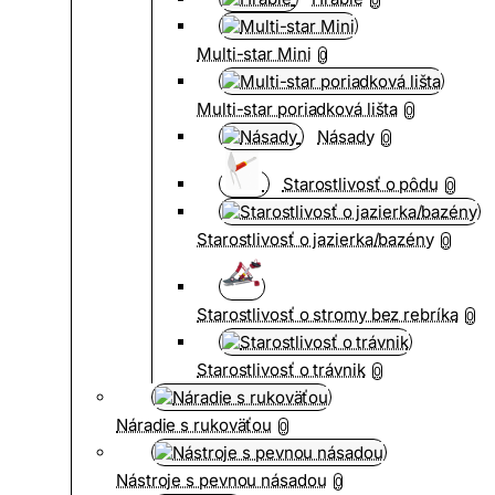
Multi-star Mini
0
Multi-star poriadková lišta
0
Násady
0
Starostlivosť o pôdu
0
Starostlivosť o jazierka/bazény
0
Starostlivosť o stromy bez rebríka
0
Starostlivosť o trávnik
0
Náradie s rukoväťou
0
Nástroje s pevnou násadou
0