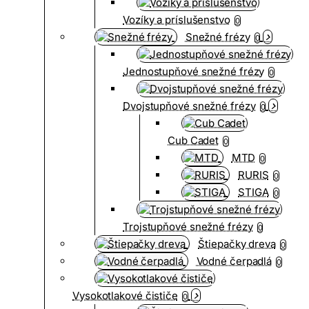
Vozíky a príslušenstvo
0
Snežné frézy
0
Jednostupňové snežné frézy
0
Dvojstupňové snežné frézy
0
Cub Cadet
0
MTD
0
RURIS
0
STIGA
0
Trojstupňové snežné frézy
0
Štiepačky dreva
0
Vodné čerpadlá
0
Vysokotlakové čističe
0