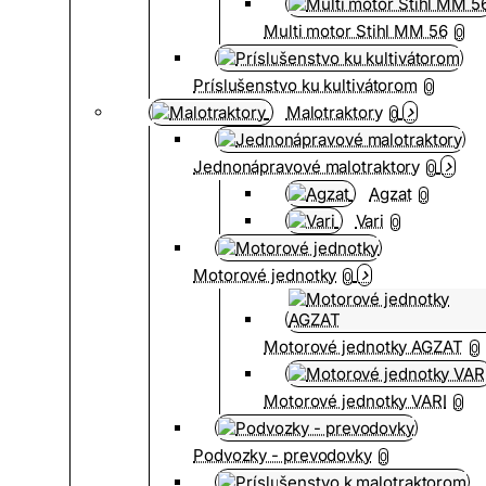
Multi motor Stihl MM 56
0
Príslušenstvo ku kultivátorom
0
Malotraktory
0
Jednonápravové malotraktory
0
Agzat
0
Vari
0
Motorové jednotky
0
Motorové jednotky AGZAT
0
Motorové jednotky VARI
0
Podvozky - prevodovky
0