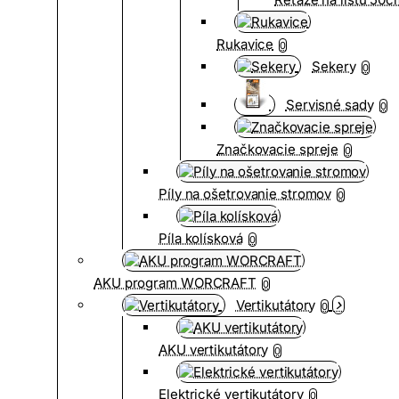
Rukavice
0
Sekery
0
Servisné sady
0
Značkovacie spreje
0
Píly na ošetrovanie stromov
0
Píla kolísková
0
AKU program WORCRAFT
0
Vertikutátory
0
AKU vertikutátory
0
Elektrické vertikutátory
0