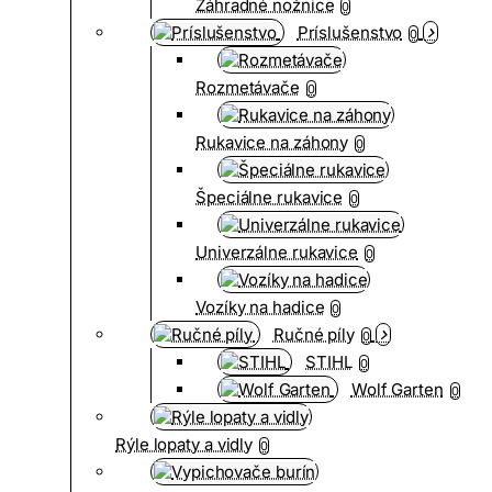
Záhradné nožnice
0
Príslušenstvo
0
Rozmetávače
0
Rukavice na záhony
0
Špeciálne rukavice
0
Univerzálne rukavice
0
Vozíky na hadice
0
Ručné píly
0
STIHL
0
Wolf Garten
0
Rýle lopaty a vidly
0