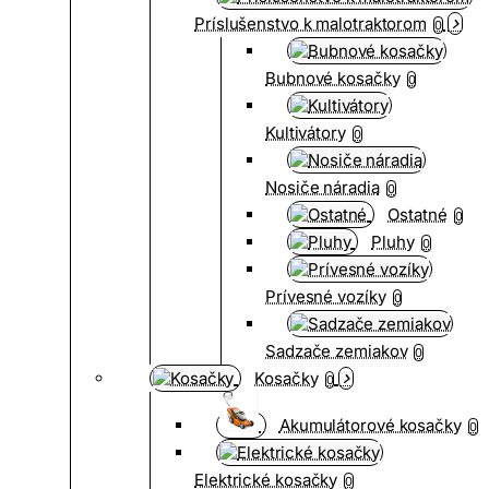
Príslušenstvo k malotraktorom
0
Bubnové kosačky
0
Kultivátory
0
Nosiče náradia
0
Ostatné
0
Pluhy
0
Prívesné vozíky
0
Sadzače zemiakov
0
Kosačky
0
Akumulátorové kosačky
0
Elektrické kosačky
0