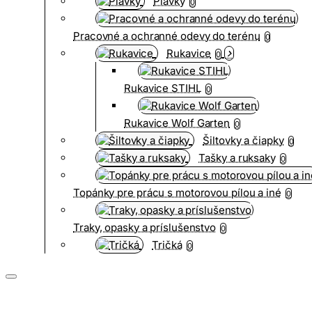
Plavky
0
Pracovné a ochranné odevy do terénu
0
Rukavice
0
Rukavice STIHL
0
Rukavice Wolf Garten
0
Šiltovky a čiapky
0
Tašky a ruksaky
0
Topánky pre prácu s motorovou pílou a iné
0
Traky, opasky a príslušenstvo
0
Tričká
0