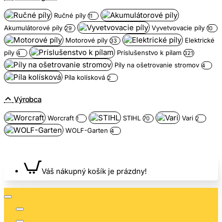
Ručné píly
11
Akumulátorové píly
Vyvetvovacie píly
29
10
Motorové píly
Elektrické
33
píly
Príslušenstvo k pílam
4
321
Píly na ošetrovanie stromov
4
Píla kolísková
2
Výrobca
Worcraft
STIHL
Vari
1
70
2
WOLF-Garten
4
Váš nákupný košík je prázdny!