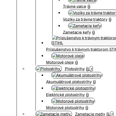
Trávne valce
0
Vozíky za trávne traktory
0
Zametacie kefy
0
Príslušenstvo k trávnym traktorom ST
Motorové oleje
0
Plotostrihy
0
Akumulátrové plotostrihy
0
Elektrické plotostrihy
0
Motorové plotostrihy
0
Zametacie metly
0