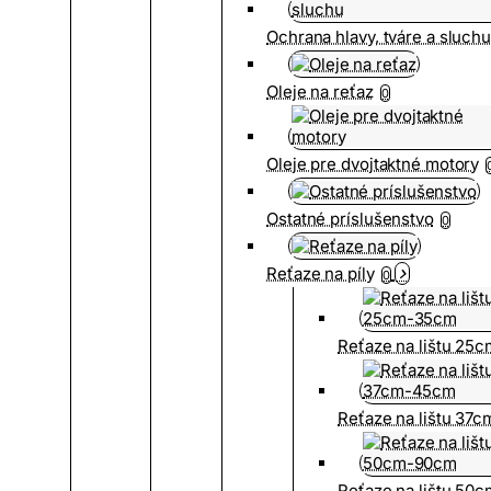
Ochrana hlavy, tváre a sluch
Oleje na reťaz
0
Oleje pre dvojtaktné motory
Ostatné príslušenstvo
0
Reťaze na píly
0
Reťaze na lištu 25
Reťaze na lištu 37
Reťaze na lištu 50