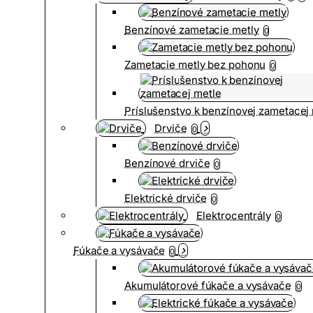
Benzínové zametacie metly
0
Zametacie metly bez pohonu
0
Príslušenstvo k benzínovej zametacej
Drviče
0
Benzínové drviče
0
Elektrické drviče
0
Elektrocentrály
0
Fúkače a vysávače
0
Akumulátorové fúkače a vysávače
0