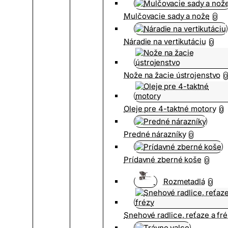
Mulčovacie sady a nože
0
Náradie na vertikutáciu
0
Nože na žacie ústrojenstvo
0
Oleje pre 4-taktné motory
0
Predné nárazníky
0
Prídavné zberné koše
0
Rozmetadlá
0
Snehové radlice, reťaze a fr