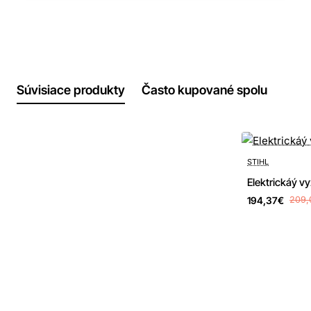
Súvisiace produkty
Často kupované spolu
-7%
STIHL
Elektrickáý v
194,37€
209,