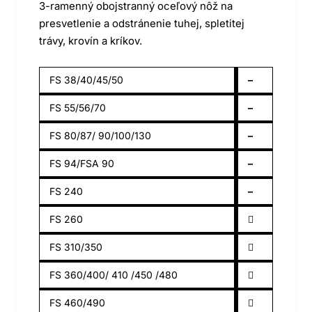
3-ramenný obojstranný oceľový nôž na
presvetlenie a odstránenie tuhej, spletitej
trávy, krovín a kríkov.
FS 38/40/45/50
–
FS 55/56/70
–
FS 80/87/ 90/100/130
–
FS 94/FSA 90
–
FS 240
–
FS 260
FS 310/350
FS 360/400/ 410 /450 /480
FS 460/490