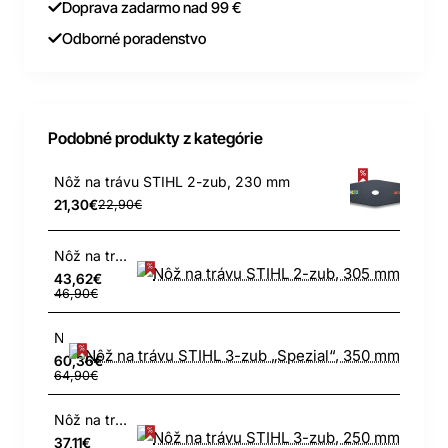
Doprava zadarmo nad 99 €
Odborné poradenstvo
Podobné produkty z kategórie
Nôž na trávu STIHL 2-zub, 230 mm
21,30€
22,90€
Nôž na trávu STIHL 2-zub, 305 mm
43,62€
46,90€
Nôž na trávu STIHL 3-zub „Spezial“, 350 mm
60,36€
64,90€
Nôž na trávu STIHL 3-zub, 250 mm
37,11€