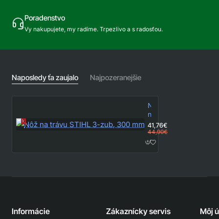
Poradenstvo
Vy nakupujete, my radíme. Trpezlivo a s radosťou.
Naposledy ťa zaujalo
Najpozeranejšie
Nôž
na
trávu
41,76€
STIHL
44,90€
3-
zub,
300
mm
Informácie
Zákaznícky servis
Môj 