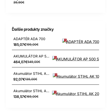
39,90€
Ďalšie produkty značky
ADAPTÉR ADA 700
185,07€
199,00€
AKUMULÁTOR AP 500 S
464,07€
549,00€
Akumulátor STIHL AK 10
92,07€
139,00€
Akumulátor STIHL AK 20
138,57€
169,00€