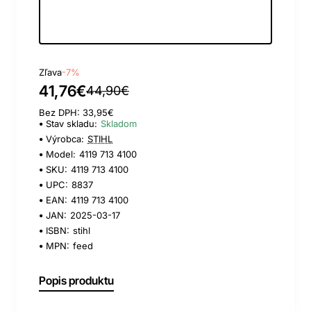
Day
Hour
Min
Sec
Zľava
-7%
41,76€
44,90€
Bez DPH: 33,95€
Stav skladu:
Skladom
Výrobca:
STIHL
Model:
4119 713 4100
SKU:
4119 713 4100
UPC:
8837
EAN:
4119 713 4100
JAN:
2025-03-17
ISBN:
stihl
MPN:
feed
Popis produktu