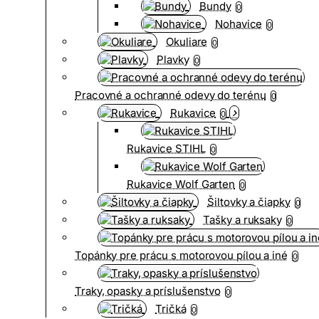
Bundy
0
Nohavice
0
Okuliare
0
Plavky
0
Pracovné a ochranné odevy do terénu
0
Rukavice
0
Rukavice STIHL
0
Rukavice Wolf Garten
0
Šiltovky a čiapky
0
Tašky a ruksaky
0
Topánky pre prácu s motorovou pílou a iné
0
Traky, opasky a príslušenstvo
0
Tričká
0