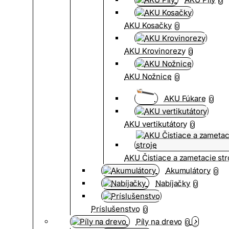
0
AKU Kosačky
0
AKU Krovinorezy
0
AKU Nožnice
0
AKU Fúkare
0
AKU vertikutátory
0
AKU Čistiace a zametacie str
Akumulátory
0
Nabíjačky
0
Príslušenstvo
0
Píly na drevo
0