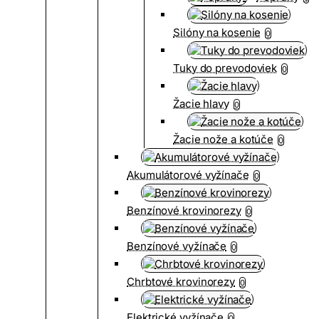
Silóny na kosenie
0
Tuky do prevodoviek
0
Žacie hlavy
0
Žacie nože a kotúče
0
Akumulátorové vyžínače
0
Benzínové krovinorezy
0
Benzínové vyžínače
0
Chrbtové krovinorezy
0
Elektrické vyžínače
0