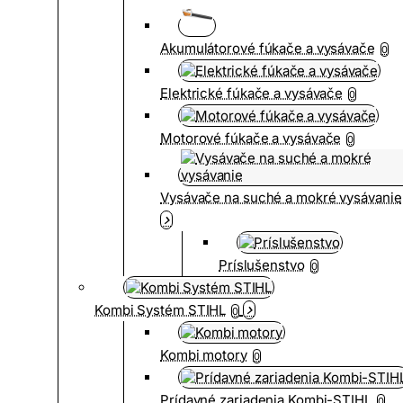
Akumulátorové fúkače a vysávače
0
Elektrické fúkače a vysávače
0
Motorové fúkače a vysávače
0
Vysávače na suché a mokré vysávanie
Príslušenstvo
0
Kombi Systém STIHL
0
Kombi motory
0
Prídavné zariadenia Kombi-STIHL
0