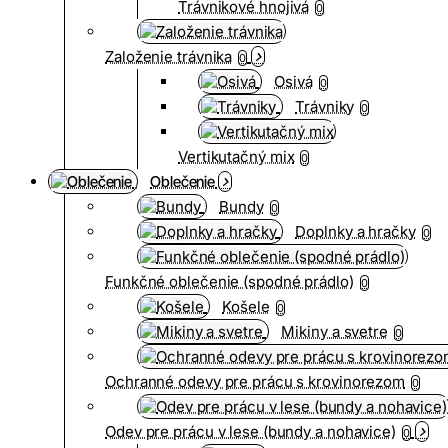
Trávnikové hnojivá
0
Založenie trávnika
0
Osivá
0
Trávniky
0
Vertikutačný mix
0
Oblečenie
Bundy
0
Doplnky a hračky
0
Funkčné oblečenie (spodné prádlo)
0
Košele
0
Mikiny a svetre
0
Ochranné odevy pre prácu s krovinorezom
0
Odev pre prácu v lese (bundy a nohavice)
0