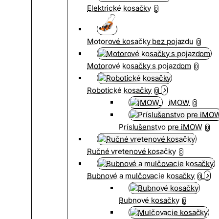
Elektrické kosačky
0
Motorové kosačky bez pojazdu
0
Motorové kosačky s pojazdom
0
Robotické kosačky
0
iMOW
0
Príslušenstvo pre iMOW
0
Ručné vretenové kosačky
0
Bubnové a mulčovacie kosačky
0
Bubnové kosačky
0