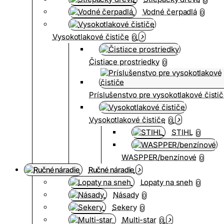
Vodné čerpadlá
0
Vysokotlakové čističe
0
Čistiace prostriedky
0
Príslušenstvo pre vysokotlakové čisti
Vysokotlakové čističe
0
STIHL
0
WASPPER/benzínové
0
Ručné náradie
Lopaty na sneh
0
Násady
0
Sekery
0
Multi-star
0