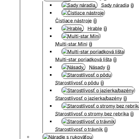
Sady náradia
0
Čistiace nástroje
0
Hrable
0
Multi-star Mini
0
Multi-star poriadková lišta
0
Násady
0
Starostlivosť o pôdu
0
Starostlivosť o jazierka/bazény
0
Starostlivosť o stromy bez rebríka
0
Starostlivosť o trávnik
0