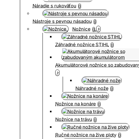
Náradie s rukoväťou
0
Nástroje s pevnou násadou
0
Nožnice
0
Záhradné nožnice STIHL
0
Akumulátorové nožnice so zabudova
Náhradné nože
0
Nožnice na konáre
0
Nožnice na trávu
0
Ručné nožnice na žive ploty
0