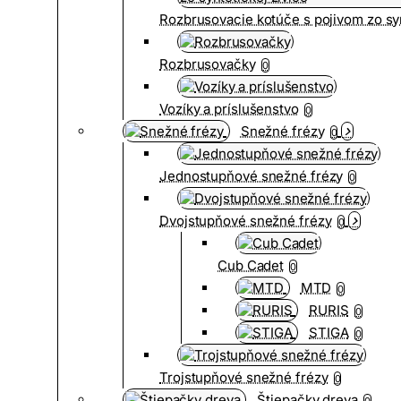
Rozbrusovacie kotúče s pojivom zo syn
Rozbrusovačky
0
Vozíky a príslušenstvo
0
Snežné frézy
0
Jednostupňové snežné frézy
0
Dvojstupňové snežné frézy
0
Cub Cadet
0
MTD
0
RURIS
0
STIGA
0
Trojstupňové snežné frézy
0
Štiepačky dreva
0