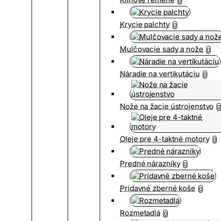
0
Krycie palchty
0
Mulčovacie sady a nože
0
Náradie na vertikutáciu
0
Nože na žacie ústrojenstvo
0
Oleje pre 4-taktné motory
0
Predné nárazníky
0
Prídavné zberné koše
0
Rozmetadlá
0