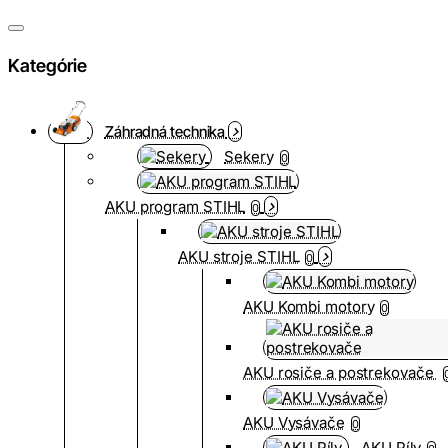
Kategórie
Záhradná technika
Sekery
0
AKU program STIHL
0
AKU stroje STIHL
0
AKU Kombi motory
0
AKU rosiče a postrekovače
AKU Vysávače
0
AKU Píly