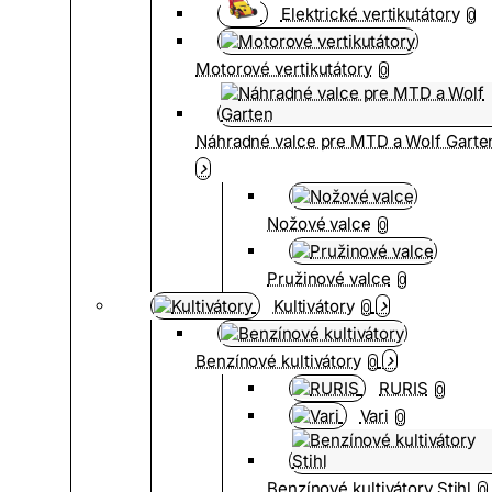
Elektrické vertikutátory
0
Motorové vertikutátory
0
Náhradné valce pre MTD a Wolf Garte
Nožové valce
0
Pružinové valce
0
Kultivátory
0
Benzínové kultivátory
0
RURIS
0
Vari
0
Benzínové kultivátory Stihl
0