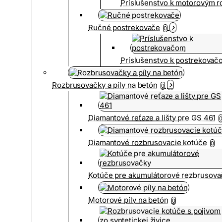
Príslušenstvo k motorovým 
Ručné postrekovače
0
Príslušenstvo k postrekovač
Rozbrusovačky a píly na betón
0
Diamantové reťaze a lišty pre GS 461
Diamantové rozbrusovacie kotúče
0
Kotúče pre akumulátorové rezbrusova
Motorové píly na betón
0