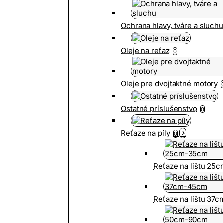
Ochrana hlavy, tváre a sluch
Oleje na reťaz
0
Oleje pre dvojtaktné motory
Ostatné príslušenstvo
0
Reťaze na píly
0
Reťaze na lištu 25
Reťaze na lištu 37