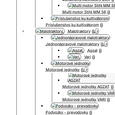
Multi motor Stihl MM 56
0
Príslušenstvo ku kultivátorom
0
Malotraktory
0
Jednonápravové malotraktory
0
Agzat
0
Vari
0
Motorové jednotky
0
Motorové jednotky AGZAT
0
Motorové jednotky VARI
0
Podvozky - prevodovky
0