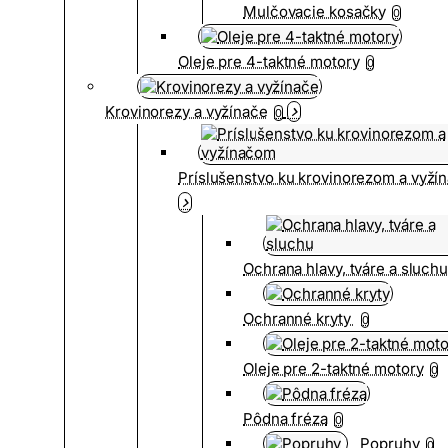
Mulčovacie kosačky
0
Oleje pre 4-taktné motory
0
Krovinorezy a vyžínače
0
Príslušenstvo ku krovinorezom a vyž
Ochrana hlavy, tváre a sluch
Ochranné kryty
0
Oleje pre 2-taktné motory
0
Pôdna fréza
0
Popruhy
0