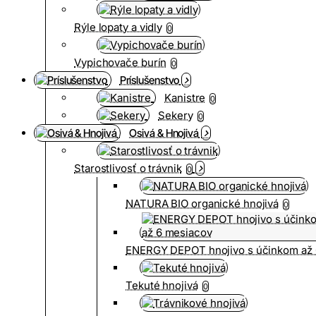
Rýle lopaty a vidly
0
Vypichovače burín
0
Príslušenstvo
Kanistre
0
Sekery
0
Osivá & Hnojivá
Starostlivosť o trávnik
0
NATURA BIO organické hnojivá
0
ENERGY DEPOT hnojivo s účinkom až 
Tekuté hnojivá
0