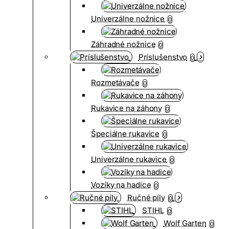
Univerzálne nožnice
0
Záhradné nožnice
0
Príslušenstvo
0
Rozmetávače
0
Rukavice na záhony
0
Špeciálne rukavice
0
Univerzálne rukavice
0
Vozíky na hadice
0
Ručné píly
0
STIHL
0
Wolf Garten
0