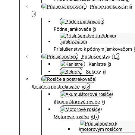
Pôdne jamkovače
0
Pôdne jamkovače
0
Príslušenstvo k pôdnym jamkovačom
Príslušenstvo
0
Kanistre
0
Sekery
0
Rosiče a postrekovače
0
Akumulátorové rosiče
0
Motorové rosiče
0