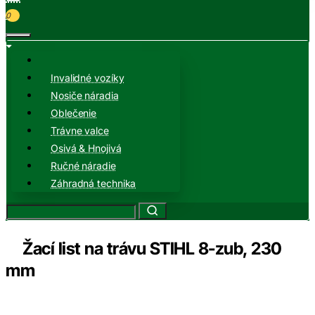
0
Invalidné vozíky
Nosiče náradia
Oblečenie
Trávne valce
Osivá & Hnojivá
Ručné náradie
Záhradná technika
Žací list na trávu STIHL 8-zub, 230
mm