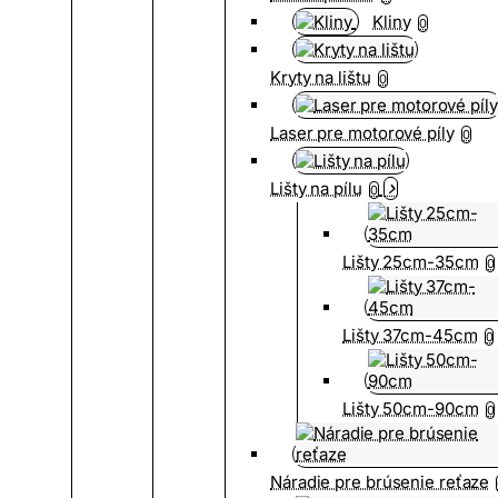
Kliny
0
Kryty na lištu
0
Laser pre motorové píly
0
Lišty na pílu
0
Lišty 25cm-35cm
0
Lišty 37cm-45cm
0
Lišty 50cm-90cm
0
Náradie pre brúsenie reťaze