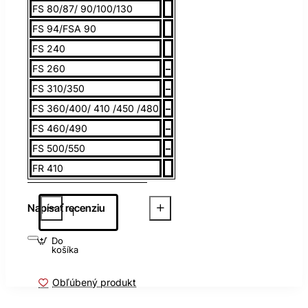
FS 80/87/ 90/100/130
FS 94/FSA 90
FS 240
FS 260
–
FS 310/350
–
FS 360/400/ 410 /450 /480
–
FS 460/490
–
FS 500/550
–
FR 410
Napísať recenziu
Do
košíka
Obľúbený produkt