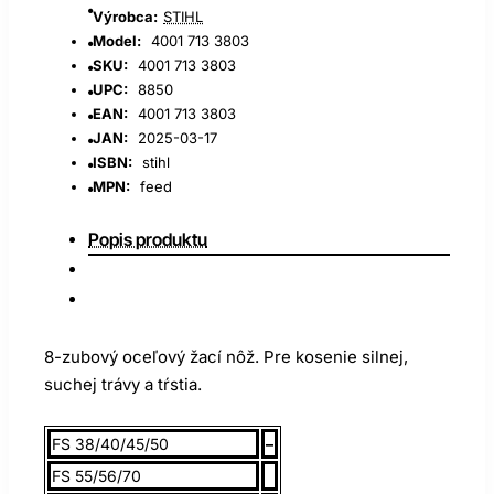
Výrobca:
STIHL
Model:
4001 713 3803
SKU:
4001 713 3803
UPC:
8850
EAN:
4001 713 3803
JAN:
2025-03-17
ISBN:
stihl
MPN:
feed
Popis produktu
8-zubový oceľový žací nôž. Pre kosenie silnej,
suchej trávy a tŕstia.
FS 38/40/45/50
–
FS 55/56/70