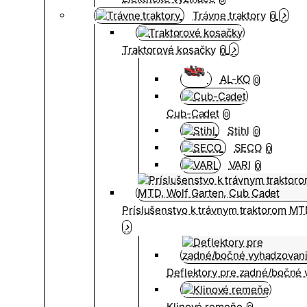
Trávne traktory
0
Traktorové kosačky
0
AL-KO
0
Cub-Cadet
0
Stihl
0
SECO
0
VARI
0
Príslušenstvo k trávnym traktorom MT
Deflektory pre zadné/bočné
Klinové remeňe