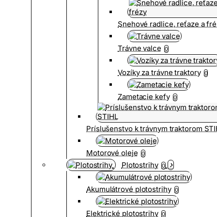
Snehové radlice, reťaze a fr
Trávne valce
0
Vozíky za trávne traktory
0
Zametacie kefy
0
Príslušenstvo k trávnym traktorom ST
Motorové oleje
0
Plotostrihy
0
Akumulátrové plotostrihy
0
Elektrické plotostrihy
0