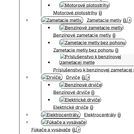
Motorové plotostrihy
0
Zametacie metly
0
Benzínové zametacie metly
0
Zametacie metly bez pohonu
0
Príslušenstvo k benzínovej zametacej
Drviče
0
Benzínové drviče
0
Elektrické drviče
0
Elektrocentrály
0
Fúkače a vysávače
0