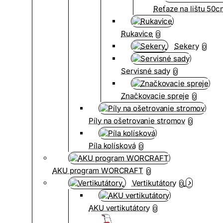
Reťaze na lištu 50
Rukavice
0
Sekery
0
Servisné sady
0
Značkovacie spreje
0
Píly na ošetrovanie stromov
0
Píla kolísková
0
AKU program WORCRAFT
0
Vertikutátory
0
AKU vertikutátory
0