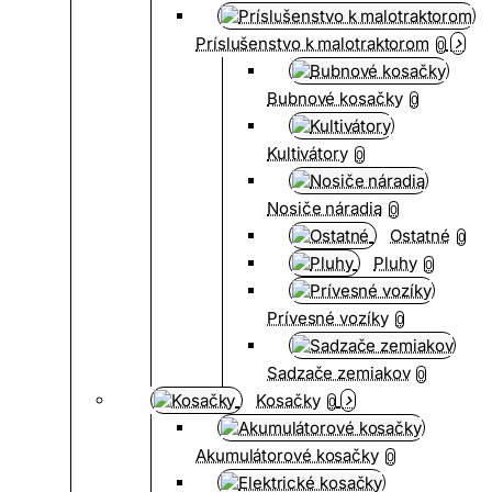
Príslušenstvo k malotraktorom
0
Bubnové kosačky
0
Kultivátory
0
Nosiče náradia
0
Ostatné
0
Pluhy
0
Prívesné vozíky
0
Sadzače zemiakov
0
Kosačky
0
Akumulátorové kosačky
0