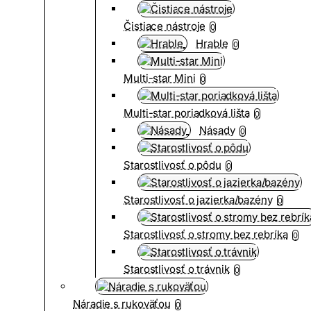
Čistiace nástroje
0
Hrable
0
Multi-star Mini
0
Multi-star poriadková lišta
0
Násady
0
Starostlivosť o pôdu
0
Starostlivosť o jazierka/bazény
0
Starostlivosť o stromy bez rebríka
0
Starostlivosť o trávnik
0
Náradie s rukoväťou
0