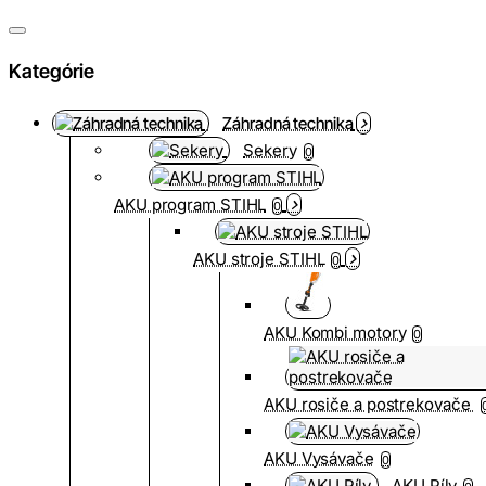
Kategórie
Záhradná technika
Sekery
0
AKU program STIHL
0
AKU stroje STIHL
0
AKU Kombi motory
0
AKU rosiče a postrekovače
AKU Vysávače
0
AKU Píly