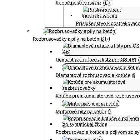
Ručné postrekovače
0
Príslušenstvo k postrekovač
Rozbrusovačky a píly na betón
0
Diamantové reťaze a lišty pre GS 461
Diamantové rozbrusovacie kotúče
0
Kotúče pre akumulátorové rezbrusova
Motorové píly na betón
0
Rozbrusovacie kotúče s pojivom zo syn