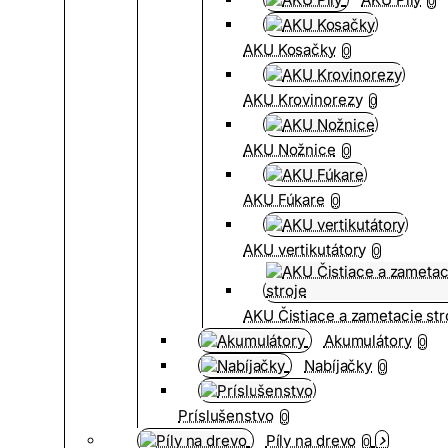
0
AKU Kosačky
0
AKU Krovinorezy
0
AKU Nožnice
0
AKU Fúkare
0
AKU vertikutátory
0
AKU Čistiace a zametacie str
Akumulátory
0
Nabíjačky
0
Príslušenstvo
0
Píly na drevo
0