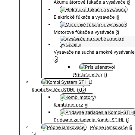
Akumulátorové fúkače a vysávače
0
Elektrické fúkače a vysávače
0
Motorové fúkače a vysávače
0
Vysávače na suché a mokré vysávanie
Príslušenstvo
0
Kombi Systém STIHL
0
Kombi motory
0
Prídavné zariadenia Kombi-STIHL
0
Pôdne jamkovače
0