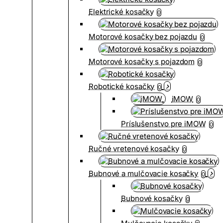
Elektrické kosačky
0
Motorové kosačky bez pojazdu
0
Motorové kosačky s pojazdom
0
Robotické kosačky
0
iMOW
0
Príslušenstvo pre iMOW
0
Ručné vretenové kosačky
0
Bubnové a mulčovacie kosačky
0
Bubnové kosačky
0