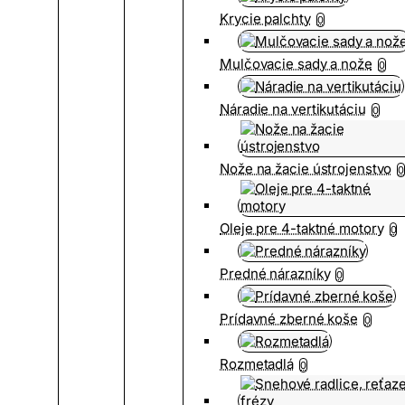
Krycie palchty
0
Mulčovacie sady a nože
0
Náradie na vertikutáciu
0
Nože na žacie ústrojenstvo
0
Oleje pre 4-taktné motory
0
Predné nárazníky
0
Prídavné zberné koše
0
Rozmetadlá
0