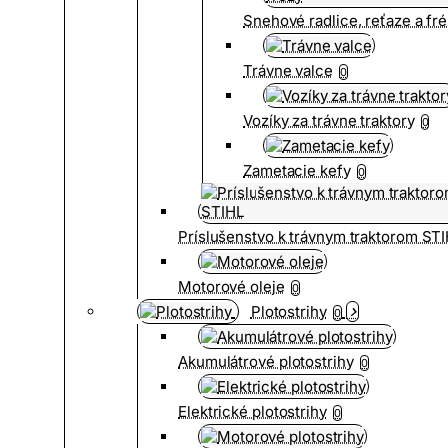
Snehové radlice, reťaze a fr
Trávne valce
0
Vozíky za trávne traktory
0
Zametacie kefy
0
Príslušenstvo k trávnym traktorom ST
Motorové oleje
0
Plotostrihy
0
Akumulátrové plotostrihy
0
Elektrické plotostrihy
0