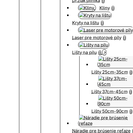
Držiak pilníka
0
Kliny
0
Kryty na lištu
0
Laser pre motorové píly
0
Lišty na pílu
0
Lišty 25cm-35cm
0
Lišty 37cm-45cm
0
Lišty 50cm-90cm
0
Náradie pre brúsenie reťaze