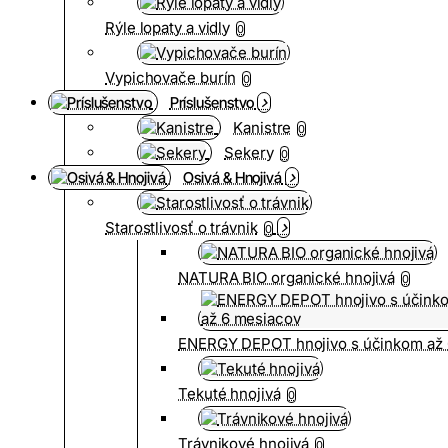
Rýle lopaty a vidly
0
Vypichovače burín
0
Príslušenstvo
Kanistre
0
Sekery
0
Osivá & Hnojivá
Starostlivosť o trávnik
0
NATURA BIO organické hnojivá
0
ENERGY DEPOT hnojivo s účinkom až 
Tekuté hnojivá
0
Trávnikové hnojivá
0