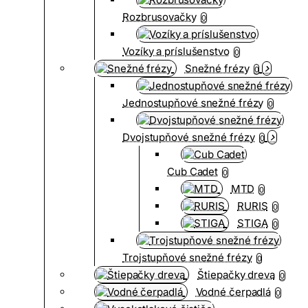
Rozbrusovačky
0
Vozíky a príslušenstvo
0
Snežné frézy
0
Jednostupňové snežné frézy
0
Dvojstupňové snežné frézy
0
Cub Cadet
0
MTD
0
RURIS
0
STIGA
0
Trojstupňové snežné frézy
0
Štiepačky dreva
0
Vodné čerpadlá
0