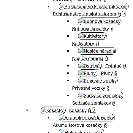
Príslušenstvo k malotraktorom
0
Bubnové kosačky
0
Kultivátory
0
Nosiče náradia
0
Ostatné
0
Pluhy
0
Prívesné vozíky
0
Sadzače zemiakov
0
Kosačky
0
Akumulátorové kosačky
0