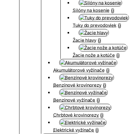
Silóny na kosenie
0
Tuky do prevodoviek
0
Žacie hlavy
0
Žacie nože a kotúče
0
Akumulátorové vyžínače
0
Benzínové krovinorezy
0
Benzínové vyžínače
0
Chrbtové krovinorezy
0
Elektrické vyžínače
0