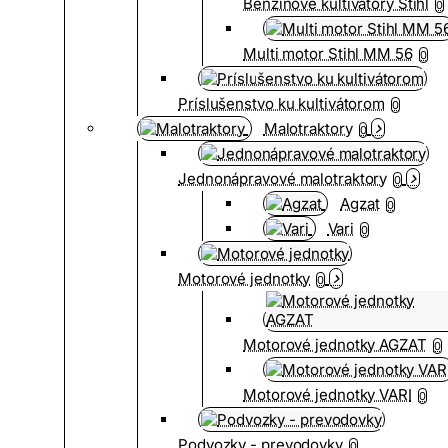
Benzínové kultivátory Stihl
0
Multi motor Stihl MM 56
0
Príslušenstvo ku kultivátorom
0
Malotraktory
0
Jednonápravové malotraktory
0
Agzat
0
Vari
0
Motorové jednotky
0
Motorové jednotky AGZAT
0
Motorové jednotky VARI
0
Podvozky - prevodovky
0