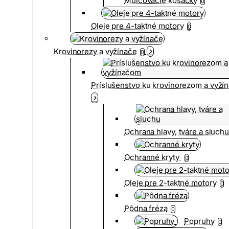
Mulčovacie kosačky
0
Oleje pre 4-taktné motory
0
Krovinorezy a vyžínače
0
Príslušenstvo ku krovinorezom a vyž
Ochrana hlavy, tváre a sluch
Ochranné kryty
0
Oleje pre 2-taktné motory
0
Pôdna fréza
0
Popruhy
0