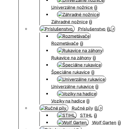
Univerzálne nožnice
0
Záhradné nožnice
0
Príslušenstvo
0
Rozmetávače
0
Rukavice na záhony
0
Špeciálne rukavice
0
Univerzálne rukavice
0
Vozíky na hadice
0
Ručné píly
0
STIHL
0
Wolf Garten
0