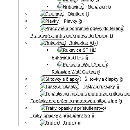
Nohavice
0
Okuliare
0
Plavky
0
Pracovné a ochranné odevy do terénu
0
Rukavice
0
Rukavice STIHL
0
Rukavice Wolf Garten
0
Šiltovky a čiapky
0
Tašky a ruksaky
0
Topánky pre prácu s motorovou pílou a iné
0
Traky, opasky a príslušenstvo
0
Tričká
0