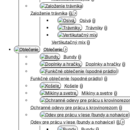
Založenie trávnika
0
Osivá
0
Trávniky
0
Vertikutačný mix
0
Oblečenie
Bundy
0
Doplnky a hračky
0
Funkčné oblečenie (spodné prádlo)
0
Košele
0
Mikiny a svetre
0
Ochranné odevy pre prácu s krovinorezom
0
Odev pre prácu v lese (bundy a nohavice)
0
Bundy
0