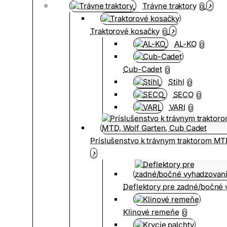
Trávne traktory
0
Traktorové kosačky
0
AL-KO
0
Cub-Cadet
0
Stihl
0
SECO
0
VARI
0
Príslušenstvo k trávnym traktorom MT
Deflektory pre zadné/bočné
Klinové remeňe
0