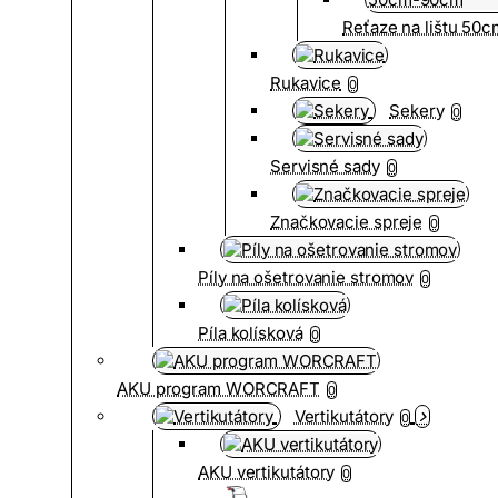
Reťaze na lištu 50
Rukavice
0
Sekery
0
Servisné sady
0
Značkovacie spreje
0
Píly na ošetrovanie stromov
0
Píla kolísková
0
AKU program WORCRAFT
0
Vertikutátory
0
AKU vertikutátory
0