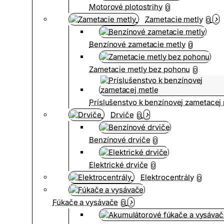
Motorové plotostrihy
0
Zametacie metly
0
Benzínové zametacie metly
0
Zametacie metly bez pohonu
0
Príslušenstvo k benzínovej zametacej
Drviče
0
Benzínové drviče
0
Elektrické drviče
0
Elektrocentrály
0
Fúkače a vysávače
0