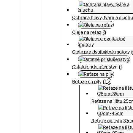
Ochrana hlavy, tváre a sluch
Oleje na reťaz
0
Oleje pre dvojtaktné motory
Ostatné príslušenstvo
0
Reťaze na píly
0
Reťaze na lištu 25
Reťaze na lištu 37