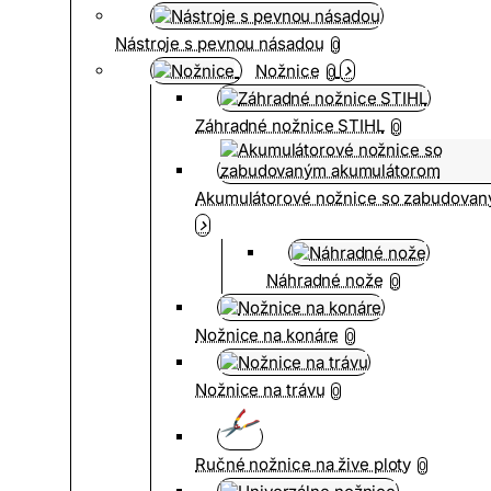
Nástroje s pevnou násadou
0
Nožnice
0
Záhradné nožnice STIHL
0
Akumulátorové nožnice so zabudova
Náhradné nože
0
Nožnice na konáre
0
Nožnice na trávu
0
Ručné nožnice na žive ploty
0