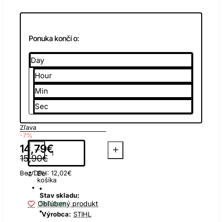
Ponuka končí o:
Day
Hour
Min
Sec
Zľava
-7%
14,79€
15,90€
Bez DPH: 12,02€
Do
košíka
Stav skladu:
Obľúbený produkt
Skladom
Výrobca:
STIHL