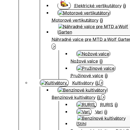
Elektrické vertikutátory
0
Motorové vertikutátory
0
Náhradné valce pre MTD a Wolf Garte
Nožové valce
0
Pružinové valce
0
Kultivátory
0
Benzínové kultivátory
0
RURIS
0
Vari
0