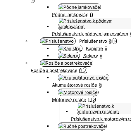
Pôdne jamkovače
0
Príslušenstvo k pôdnym jamkovačom
Príslušenstvo
0
Kanistre
0
Sekery
0
Rosiče a postrekovače
0
Akumulátorové rosiče
0
Motorové rosiče
0
Príslušenstvo k motorovým 