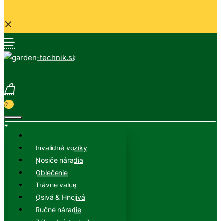
0
Invalidné vozíky
Nosiče náradia
Oblečenie
Trávne valce
Osivá & Hnojivá
Ručné náradie