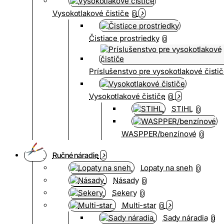
Vysokotlakové čističe
0
Čistiace prostriedky
0
Príslušenstvo pre vysokotlakové čisti
Vysokotlakové čističe
0
STIHL
0
WASPPER/benzínové
0
Ručné náradie
Lopaty na sneh
0
Násady
0
Sekery
0
Multi-star
0
Sady náradia
0