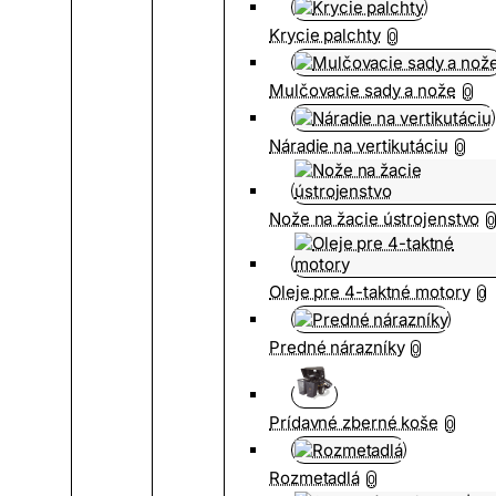
Krycie palchty
0
Mulčovacie sady a nože
0
Náradie na vertikutáciu
0
Nože na žacie ústrojenstvo
0
Oleje pre 4-taktné motory
0
Predné nárazníky
0
Prídavné zberné koše
0
Rozmetadlá
0