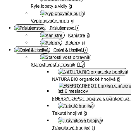
Rýle lopaty a vidly
0
Vypichovače burín
0
Príslušenstvo
Kanistre
0
Sekery
0
Osivá & Hnojivá
Starostlivosť o trávnik
0
NATURA BIO organické hnojivá
0
ENERGY DEPOT hnojivo s účinkom až 
Tekuté hnojivá
0
Trávnikové hnojivá
0