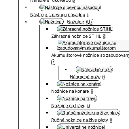
Náradie s rukoväťou
0
Nástroje s pevnou násadou
0
Nožnice
0
Záhradné nožnice STIHL
0
Akumulátorové nožnice so zabudova
Náhradné nože
0
Nožnice na konáre
0
Nožnice na trávu
0
Ručné nožnice na žive ploty
0