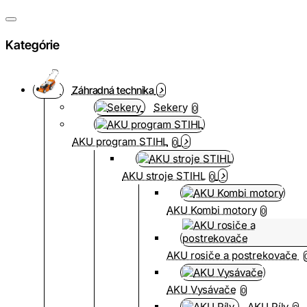
Kategórie
Záhradná technika
Sekery
0
AKU program STIHL
0
AKU stroje STIHL
0
AKU Kombi motory
0
AKU rosiče a postrekovače
AKU Vysávače
0
AKU Píly