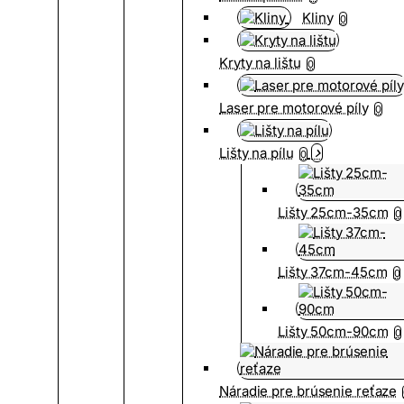
Kliny
0
Kryty na lištu
0
Laser pre motorové píly
0
Lišty na pílu
0
Lišty 25cm-35cm
0
Lišty 37cm-45cm
0
Lišty 50cm-90cm
0
Náradie pre brúsenie reťaze