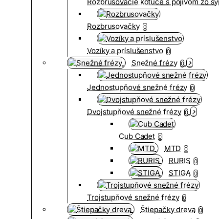
Rozbrusovacie kotúče s pojivom zo syn
Rozbrusovačky
0
Vozíky a príslušenstvo
0
Snežné frézy
0
Jednostupňové snežné frézy
0
Dvojstupňové snežné frézy
0
Cub Cadet
0
MTD
0
RURIS
0
STIGA
0
Trojstupňové snežné frézy
0
Štiepačky dreva
0