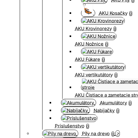
0
AKU Kosačky
0
AKU Krovinorezy
0
AKU Nožnice
0
AKU Fúkare
0
AKU vertikutátory
0
AKU Čistiace a zametacie str
Akumulátory
0
Nabíjačky
0
Príslušenstvo
0
Píly na drevo
0