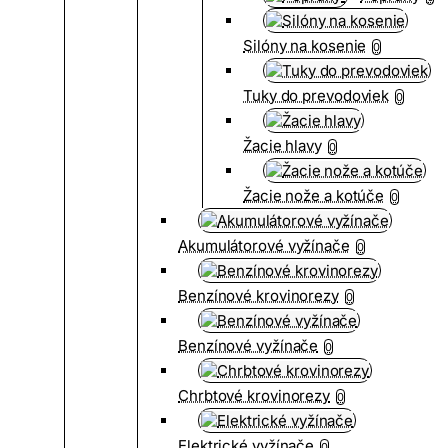
Silóny na kosenie
0
Tuky do prevodoviek
0
Žacie hlavy
0
Žacie nože a kotúče
0
Akumulátorové vyžínače
0
Benzínové krovinorezy
0
Benzínové vyžínače
0
Chrbtové krovinorezy
0
Elektrické vyžínače
0