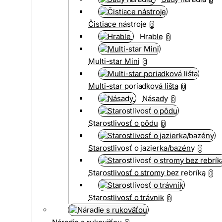
Čistiace nástroje
0
Hrable
0
Multi-star Mini
0
Multi-star poriadková lišta
0
Násady
0
Starostlivosť o pôdu
0
Starostlivosť o jazierka/bazény
0
Starostlivosť o stromy bez rebríka
0
Starostlivosť o trávnik
0