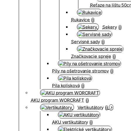
Reťaze na lištu 50
Rukavice
0
Sekery
0
Servisné sady
0
Značkovacie spreje
0
Píly na ošetrovanie stromov
0
Píla kolísková
0
AKU program WORCRAFT
0
Vertikutátory
0
AKU vertikutátory
0