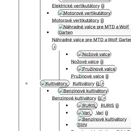
Elektrické vertikutátory
0
Motorové vertikutátory
0
Náhradné valce pre MTD a Wolf Garte
Nožové valce
0
Pružinové valce
0
Kultivátory
0
Benzínové kultivátory
0
RURIS
0
Vari
0