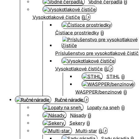
Vodné čerpadlá
0
Vysokotlakové čističe
0
Čistiace prostriedky
0
Príslušenstvo pre vysokotlakové čisti
Vysokotlakové čističe
0
STIHL
0
WASPPER/benzínové
0
Ručné náradie
Lopaty na sneh
0
Násady
0
Sekery
0
Multi-star
0
Sady náradia
0