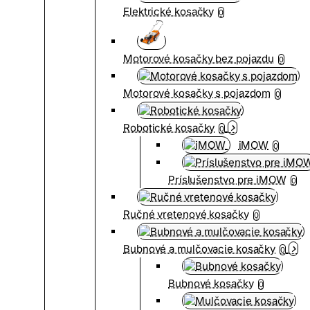
Elektrické kosačky
0
Motorové kosačky bez pojazdu
0
Motorové kosačky s pojazdom
0
Robotické kosačky
0
iMOW
0
Príslušenstvo pre iMOW
0
Ručné vretenové kosačky
0
Bubnové a mulčovacie kosačky
0
Bubnové kosačky
0