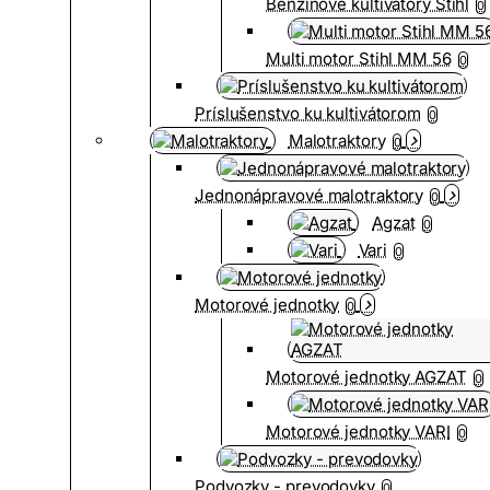
Benzínové kultivátory Stihl
0
Multi motor Stihl MM 56
0
Príslušenstvo ku kultivátorom
0
Malotraktory
0
Jednonápravové malotraktory
0
Agzat
0
Vari
0
Motorové jednotky
0
Motorové jednotky AGZAT
0
Motorové jednotky VARI
0
Podvozky - prevodovky
0