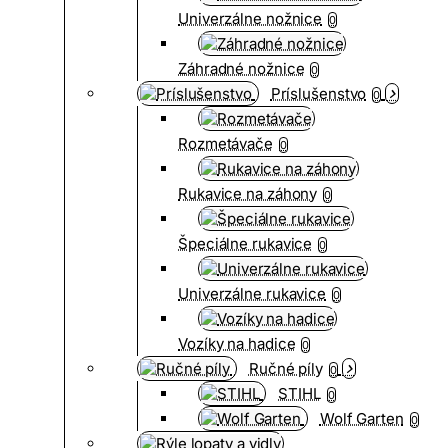
Univerzálne nožnice
0
Záhradné nožnice
0
Príslušenstvo
0
Rozmetávače
0
Rukavice na záhony
0
Špeciálne rukavice
0
Univerzálne rukavice
0
Vozíky na hadice
0
Ručné píly
0
STIHL
0
Wolf Garten
0