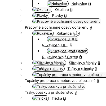
Nohavice
0
Okuliare
0
Plavky
0
Pracovné a ochranné odevy do terénu
0
Rukavice
0
Rukavice STIHL
0
Rukavice Wolf Garten
0
Šiltovky a čiapky
0
Tašky a ruksaky
0
Topánky pre prácu s motorovou pílou a iné
0
Traky, opasky a príslušenstvo
0
Tričká
0