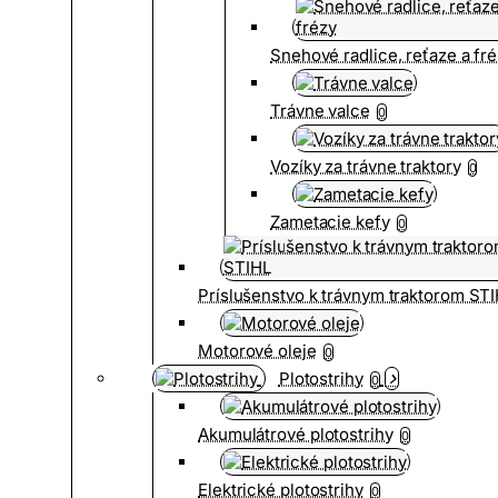
Snehové radlice, reťaze a fr
Trávne valce
0
Vozíky za trávne traktory
0
Zametacie kefy
0
Príslušenstvo k trávnym traktorom ST
Motorové oleje
0
Plotostrihy
0
Akumulátrové plotostrihy
0
Elektrické plotostrihy
0