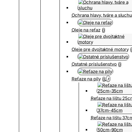
Ochrana hlavy, tváre a sluch
Oleje na reťaz
0
Oleje pre dvojtaktné motory
Ostatné príslušenstvo
0
Reťaze na píly
0
Reťaze na lištu 25
Reťaze na lištu 37