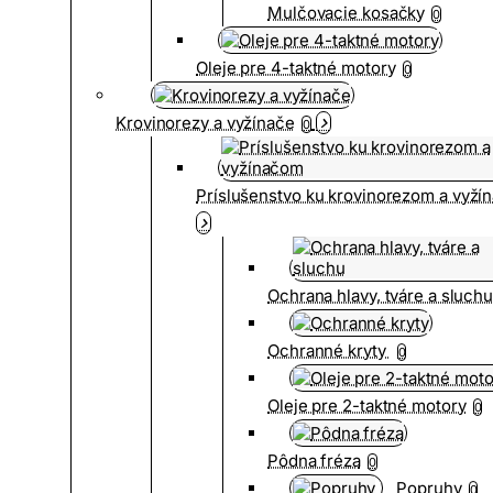
Mulčovacie kosačky
0
Oleje pre 4-taktné motory
0
Krovinorezy a vyžínače
0
Príslušenstvo ku krovinorezom a vyž
Ochrana hlavy, tváre a sluch
Ochranné kryty
0
Oleje pre 2-taktné motory
0
Pôdna fréza
0
Popruhy
0