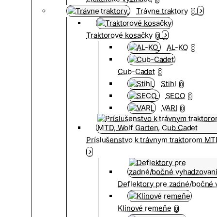
Trávne traktory
0
Traktorové kosačky
0
AL-KO
0
Cub-Cadet
0
Stihl
0
SECO
0
VARI
0
Príslušenstvo k trávnym traktorom MT
Deflektory pre zadné/bočné
Klinové remeňe
0