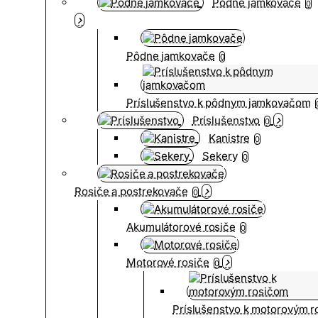
Pôdne jamkovače
0
Pôdne jamkovače
0
Príslušenstvo k pôdnym jamkovačom
Príslušenstvo
0
Kanistre
0
Sekery
0
Rosiče a postrekovače
0
Akumulátorové rosiče
0
Motorové rosiče
0
Príslušenstvo k motorovým 