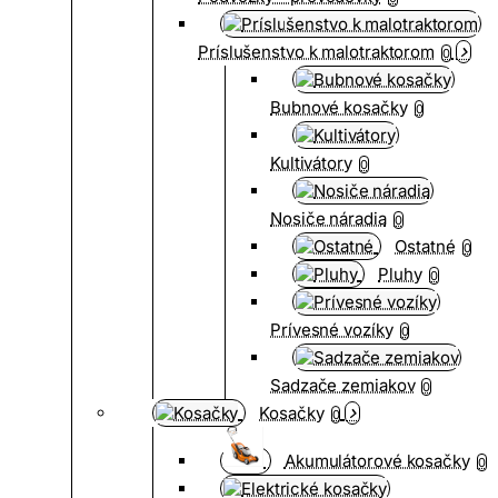
Príslušenstvo k malotraktorom
0
Bubnové kosačky
0
Kultivátory
0
Nosiče náradia
0
Ostatné
0
Pluhy
0
Prívesné vozíky
0
Sadzače zemiakov
0
Kosačky
0
Akumulátorové kosačky
0