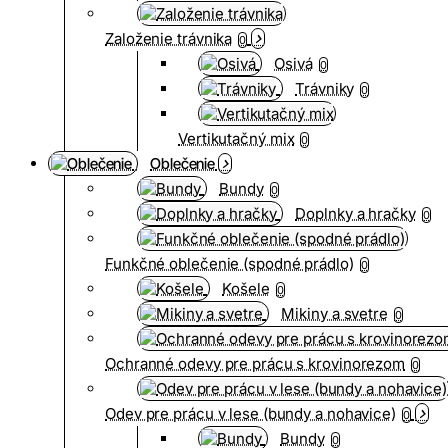
Založenie trávnika
0
Osivá
0
Trávniky
0
Vertikutačný mix
0
Oblečenie
Bundy
0
Doplnky a hračky
0
Funkčné oblečenie (spodné prádlo)
0
Košele
0
Mikiny a svetre
0
Ochranné odevy pre prácu s krovinorezom
0
Odev pre prácu v lese (bundy a nohavice)
0
Bundy
0