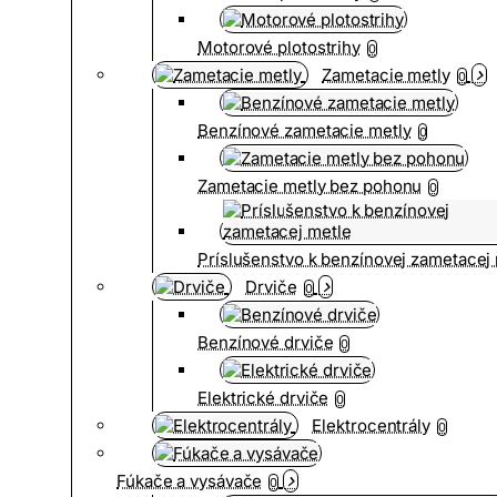
Motorové plotostrihy
0
Zametacie metly
0
Benzínové zametacie metly
0
Zametacie metly bez pohonu
0
Príslušenstvo k benzínovej zametacej
Drviče
0
Benzínové drviče
0
Elektrické drviče
0
Elektrocentrály
0
Fúkače a vysávače
0