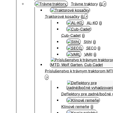
Trávne traktory
0
Traktorové kosačky
0
AL-KO
0
Cub-Cadet
0
Stihl
0
SECO
0
VARI
0
Príslušenstvo k trávnym traktorom MT
Deflektory pre zadné/bočné
Klinové remeňe
0