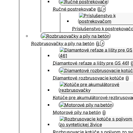
Ručné postrekovače
0
Príslušenstvo k postrekovač
Rozbrusovačky a píly na betón
0
Diamantové reťaze a lišty pre GS 461
Diamantové rozbrusovacie kotúče
0
Kotúče pre akumulátorové rezbrusova
Motorové píly na betón
0
Rozbrusovacie kotúče s pojivom zo syn