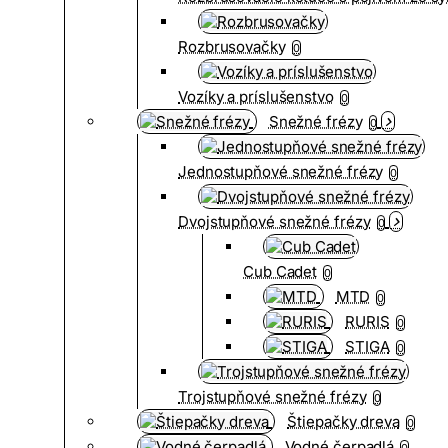
Rozbrusovačky
0
Vozíky a príslušenstvo
0
Snežné frézy
0
Jednostupňové snežné frézy
0
Dvojstupňové snežné frézy
0
Cub Cadet
0
MTD
0
RURIS
0
STIGA
0
Trojstupňové snežné frézy
0
Štiepačky dreva
0
Vodné čerpadlá
0