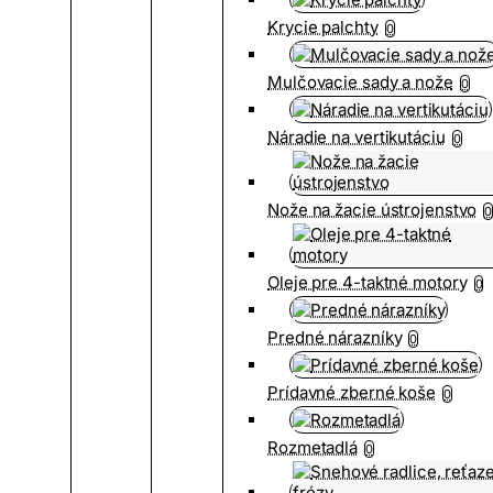
Krycie palchty
0
Mulčovacie sady a nože
0
Náradie na vertikutáciu
0
Nože na žacie ústrojenstvo
0
Oleje pre 4-taktné motory
0
Predné nárazníky
0
Prídavné zberné koše
0
Rozmetadlá
0