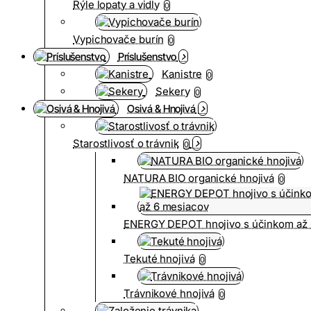
Rýle lopaty a vidly
0
Vypichovače burín
0
Príslušenstvo
Kanistre
0
Sekery
0
Osivá & Hnojivá
Starostlivosť o trávnik
0
NATURA BIO organické hnojivá
0
ENERGY DEPOT hnojivo s účinkom až 
Tekuté hnojivá
0
Trávnikové hnojivá
0