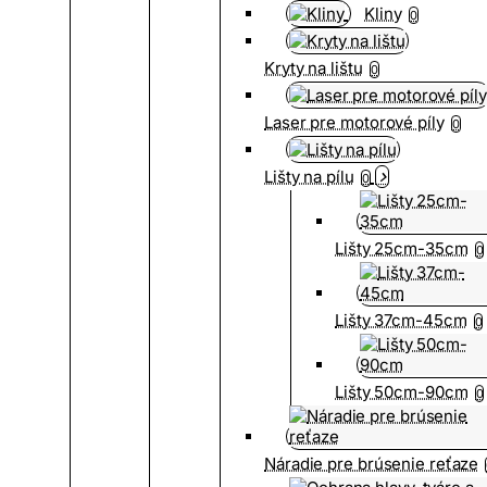
Kliny
0
Kryty na lištu
0
Laser pre motorové píly
0
Lišty na pílu
0
Lišty 25cm-35cm
0
Lišty 37cm-45cm
0
Lišty 50cm-90cm
0
Náradie pre brúsenie reťaze