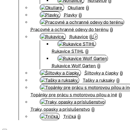
Nohavice
0
Okuliare
0
Plavky
0
Pracovné a ochranné odevy do terénu
0
Rukavice
0
Rukavice STIHL
0
Rukavice Wolf Garten
0
Šiltovky a čiapky
0
Tašky a ruksaky
0
Topánky pre prácu s motorovou pílou a iné
0
Traky, opasky a príslušenstvo
0
Tričká
0