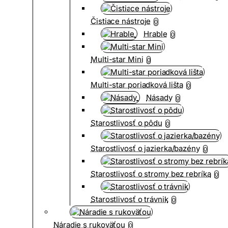
Čistiace nástroje
0
Hrable
0
Multi-star Mini
0
Multi-star poriadková lišta
0
Násady
0
Starostlivosť o pôdu
0
Starostlivosť o jazierka/bazény
0
Starostlivosť o stromy bez rebríka
0
Starostlivosť o trávnik
0
Náradie s rukoväťou
0