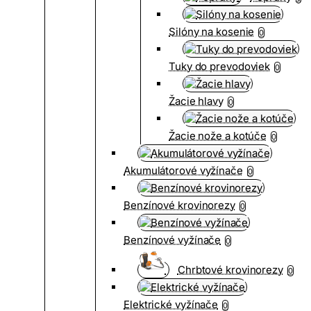
Silóny na kosenie
0
Tuky do prevodoviek
0
Žacie hlavy
0
Žacie nože a kotúče
0
Akumulátorové vyžínače
0
Benzínové krovinorezy
0
Benzínové vyžínače
0
Chrbtové krovinorezy
0
Elektrické vyžínače
0