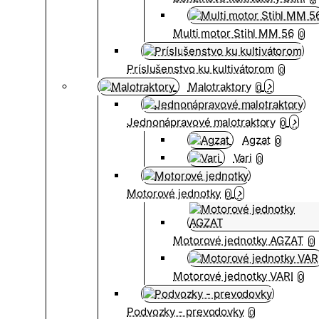
Multi motor Stihl MM 56
0
Príslušenstvo ku kultivátorom
0
Malotraktory
0
Jednonápravové malotraktory
0
Agzat
0
Vari
0
Motorové jednotky
0
Motorové jednotky AGZAT
0
Motorové jednotky VARI
0
Podvozky - prevodovky
0