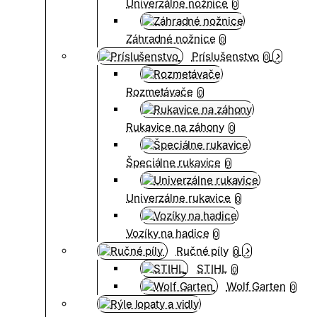
Univerzálne nožnice
0
Záhradné nožnice
0
Príslušenstvo
0
Rozmetávače
0
Rukavice na záhony
0
Špeciálne rukavice
0
Univerzálne rukavice
0
Vozíky na hadice
0
Ručné píly
0
STIHL
0
Wolf Garten
0