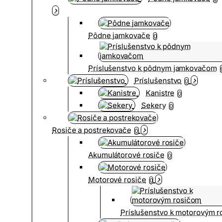
Pôdne jamkovače
0
Príslušenstvo k pôdnym jamkovačom
Príslušenstvo
0
Kanistre
0
Sekery
0
Rosiče a postrekovače
0
Akumulátorové rosiče
0
Motorové rosiče
0
Príslušenstvo k motorovým 