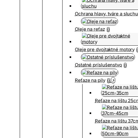
Ochrana hlavy, tváre a sluch
Oleje na reťaz
0
Oleje pre dvojtaktné motory
Ostatné príslušenstvo
0
Reťaze na píly
0
Reťaze na lištu 25
Reťaze na lištu 37