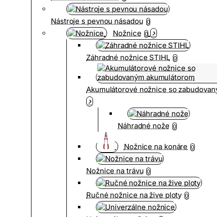
Nástroje s pevnou násadou
0
Nožnice
0
Záhradné nožnice STIHL
0
Akumulátorové nožnice so zabudova
Náhradné nože
0
Nožnice na konáre
0
Nožnice na trávu
0
Ručné nožnice na žive ploty
0