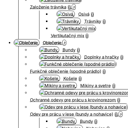
Založenie trávnika
0
Osivá
0
Trávniky
0
Vertikutačný mix
0
Oblečenie
Bundy
0
Doplnky a hračky
0
Funkčné oblečenie (spodné prádlo)
0
Košele
0
Mikiny a svetre
0
Ochranné odevy pre prácu s krovinorezom
0
Odev pre prácu v lese (bundy a nohavice)
0
Bundy
0