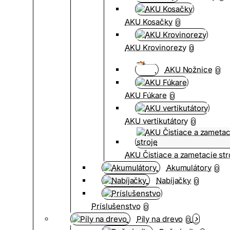
AKU Kosačky
0
AKU Krovinorezy
0
AKU Nožnice
0
AKU Fúkare
0
AKU vertikutátory
0
AKU Čistiace a zametacie str
Akumulátory
0
Nabíjačky
0
Príslušenstvo
0
Píly na drevo
0