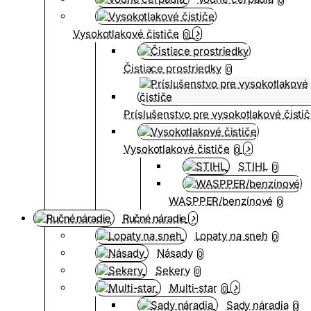
Vysokotlakové čističe
0
Čistiace prostriedky
0
Príslušenstvo pre vysokotlakové čisti
Vysokotlakové čističe
0
STIHL
0
WASPPER/benzínové
0
Ručné náradie
Lopaty na sneh
0
Násady
0
Sekery
0
Multi-star
0
Sady náradia
0