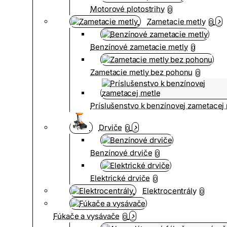
Motorové plotostrihy
0
Zametacie metly
0
Benzínové zametacie metly
0
Zametacie metly bez pohonu
0
Príslušenstvo k benzínovej zametacej
Drviče
0
Benzínové drviče
0
Elektrické drviče
0
Elektrocentrály
0
Fúkače a vysávače
0