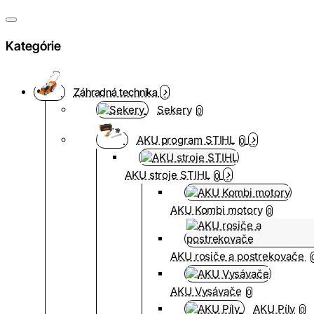
Kategórie
Záhradná technika
Sekery
0
AKU program STIHL
0
AKU stroje STIHL
0
AKU Kombi motory
0
AKU rosiče a postrekovače
AKU Vysávače
0
AKU Píly
0