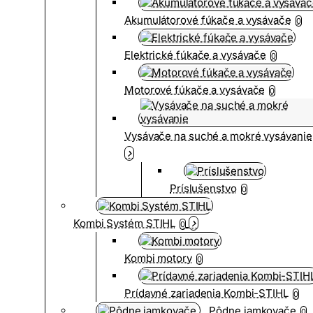
Akumulátorové fúkače a vysávače
0
Elektrické fúkače a vysávače
0
Motorové fúkače a vysávače
0
Vysávače na suché a mokré vysávanie
Príslušenstvo
0
Kombi Systém STIHL
0
Kombi motory
0
Prídavné zariadenia Kombi-STIHL
0
Pôdne jamkovače
0