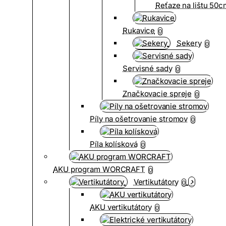
Reťaze na lištu 50
Rukavice
0
Sekery
0
Servisné sady
0
Značkovacie spreje
0
Píly na ošetrovanie stromov
0
Píla kolísková
0
AKU program WORCRAFT
0
Vertikutátory
0
AKU vertikutátory
0