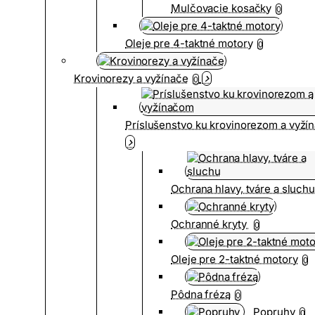
Mulčovacie kosačky
0
Oleje pre 4-taktné motory
0
Krovinorezy a vyžínače
0
Príslušenstvo ku krovinorezom a vyž
Ochrana hlavy, tváre a sluch
Ochranné kryty
0
Oleje pre 2-taktné motory
0
Pôdna fréza
0
Popruhy
0