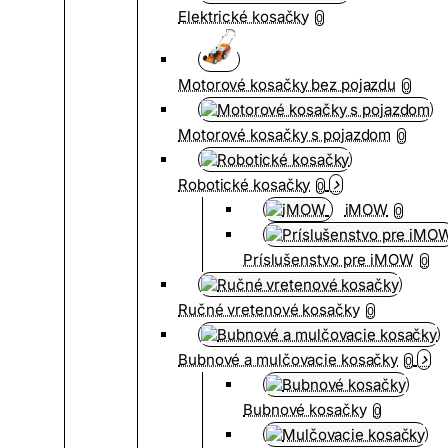
Elektrické kosačky
0
Motorové kosačky bez pojazdu
0
Motorové kosačky s pojazdom
0
Robotické kosačky
0
iMOW
0
Príslušenstvo pre iMOW
0
Ručné vretenové kosačky
0
Bubnové a mulčovacie kosačky
0
Bubnové kosačky
0