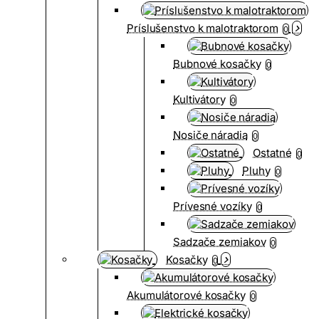
Príslušenstvo k malotraktorom
0
Bubnové kosačky
0
Kultivátory
0
Nosiče náradia
0
Ostatné
0
Pluhy
0
Prívesné vozíky
0
Sadzače zemiakov
0
Kosačky
0
Akumulátorové kosačky
0