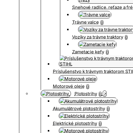
Snehové radlice, reťaze a fr
Trávne valce
0
Vozíky za trávne traktory
0
Zametacie kefy
0
Príslušenstvo k trávnym traktorom ST
Motorové oleje
0
Plotostrihy
0
Akumulátrové plotostrihy
0
Elektrické plotostrihy
0