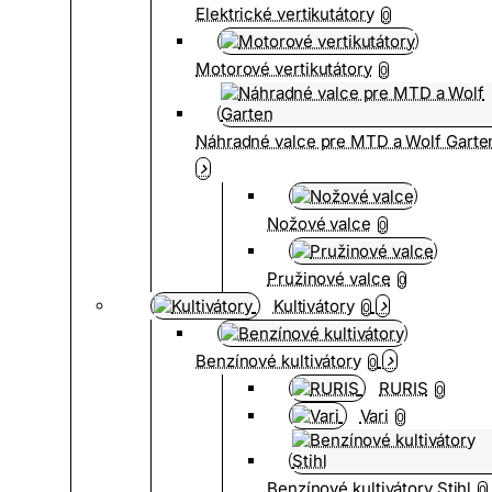
Elektrické vertikutátory
0
Motorové vertikutátory
0
Náhradné valce pre MTD a Wolf Garte
Nožové valce
0
Pružinové valce
0
Kultivátory
0
Benzínové kultivátory
0
RURIS
0
Vari
0
Benzínové kultivátory Stihl
0