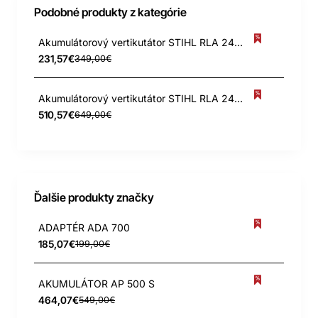
Podobné produkty z kategórie
Akumulátorový vertikutátor STIHL RLA 240, len stroj
231,57€
349,00€
Akumulátorový vertikutátor STIHL RLA 240, set s 2x AK 30
510,57€
649,00€
Ďalšie produkty značky
ADAPTÉR ADA 700
185,07€
199,00€
AKUMULÁTOR AP 500 S
464,07€
549,00€