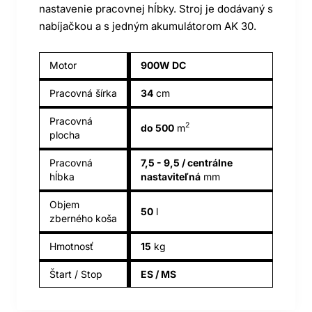
nastavenie pracovnej hĺbky. Stroj je dodávaný s
nabíjačkou a s jedným akumulátorom AK 30.
Motor
900W DC
Pracovná šírka
34
cm
Pracovná
2
do 500
m
plocha
Pracovná
7,5 - 9,5 / centrálne
hĺbka
nastaviteľná
mm
Objem
50
l
zberného koša
Hmotnosť
15
kg
Štart / Stop
ES / MS