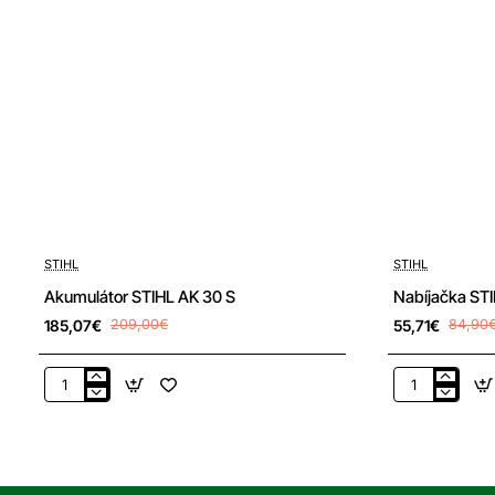
-34%
-11%
STIHL
STIHL
Doprava zdarma
Akumulátor STIHL AK 30 S
Nabíjačka STI
185,07€
209,00€
55,71€
84,90
Akumulátor
Nabíjačka
STIHL
STIHL
AK
AL
30
101
S