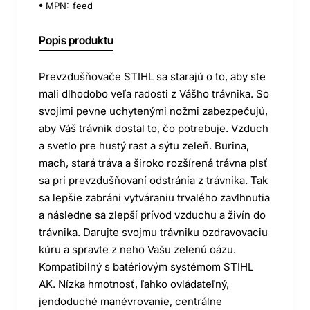
MPN:
feed
Popis produktu
Prevzdušňovače STIHL sa starajú o to, aby ste
mali dlhodobo veľa radosti z Vášho trávnika. So
svojimi pevne uchytenými nožmi zabezpečujú,
aby Váš trávnik dostal to, čo potrebuje. Vzduch
a svetlo pre hustý rast a sýtu zeleň. Burina,
mach, stará tráva a široko rozšírená trávna plsť
sa pri prevzdušňovaní odstránia z trávnika. Tak
sa lepšie zabráni vytváraniu trvalého zavlhnutia
a následne sa zlepší prívod vzduchu a živín do
trávnika. Darujte svojmu trávniku ozdravovaciu
kúru a spravte z neho Vašu zelenú oázu.
Kompatibilný s batériovým systémom STIHL
AK. Nízka hmotnosť, ľahko ovládateľný,
jendoduché manévrovanie, centrálne