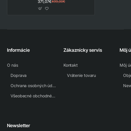
AK 30
371,07€
499,00€
Informácie
Zákaznícky servis
Môj 
O nás
Kontakt
Môj ú
Doprava
Vrátenie tovaru
Obj
Ochrana osobných údajov
New
Všeobecné obchodné podmienky
Newsletter