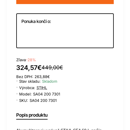
Ponuka končí o:
Day
Hour
Min
Sec
Zľava
-28%
324,57€
449,00€
Bez DPH: 263,88€
Stav skladu:
Skladom
Výrobca:
STIHL
Model:
SA04 200 7301
SKU:
SA04 200 7301
Popis produktu