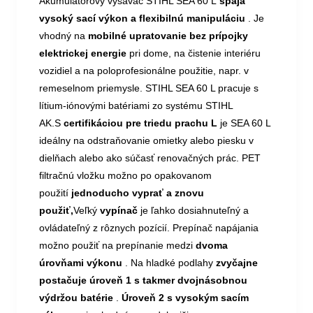
Akumulátorový vysávač STIHL SEA 60 L
spája
vysoký sací výkon a flexibilnú manipuláciu
. Je
vhodný na
mobilné upratovanie bez prípojky
elektrickej energie
pri dome, na čistenie interiéru
vozidiel a na poloprofesionálne použitie, napr. v
remeselnom priemysle. STIHL SEA 60 L pracuje s
lítium-iónovými batériami zo systému STIHL
AK.S
certifikáciou pre triedu prachu L
je SEA 60 L
ideálny na odstraňovanie omietky alebo piesku v
dielňach alebo ako súčasť renovačných prác. PET
filtračnú vložku možno po opakovanom
použití
jednoducho vyprať a znovu
použiť,
Veľký
vypínač
je ľahko dosiahnuteľný a
ovládateľný z rôznych pozícií. Prepínač napájania
možno použiť na prepínanie medzi
dvoma
úrovňami výkonu
. Na hladké podlahy
zvyčajne
postačuje úroveň 1 s takmer dvojnásobnou
výdržou batérie
.
Úroveň 2 s vysokým sacím