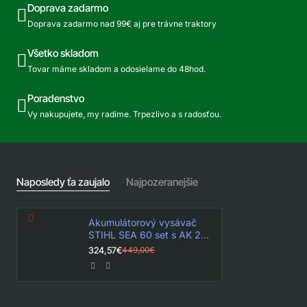
Doprava zadarmo
Doprava zadarmo nad 99€ aj pre trávne traktory
Všetko skladom
Tovar máme skladom a odosielame do 48hod.
Poradenstvo
Vy nakupujete, my radíme. Trpezlivo a s radosťou.
Naposledy ťa zaujalo
Najpozeranejšie
Akumulátorový vysávač
STIHL SEA 60 set s AK 20
+ AL 101
324,57€
449,00€