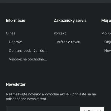
Informácie
Zákaznícky servis
Môj 
O nás
Kontakt
Môj ú
Doprava
Vrátenie tovaru
Obj
Ochrana osobných údajov
New
Všeobecné obchodné podmienky
Newsletter
Nezmeškajte novinky a výhodné akcie – prihláste sa na
odber nášho newslettera.