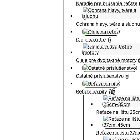
Náradie pre brúsenie reťaze
Ochrana hlavy, tváre a sluch
Oleje na reťaz
0
Oleje pre dvojtaktné motory
Ostatné príslušenstvo
0
Reťaze na píly
0
Reťaze na lištu 25
Reťaze na lištu 37