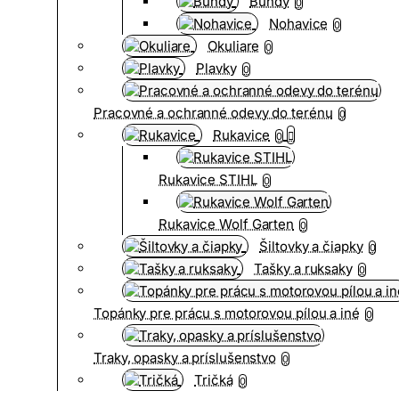
Bundy
0
Nohavice
0
Okuliare
0
Plavky
0
Pracovné a ochranné odevy do terénu
0
Rukavice
0
Rukavice STIHL
0
Rukavice Wolf Garten
0
Šiltovky a čiapky
0
Tašky a ruksaky
0
Topánky pre prácu s motorovou pílou a iné
0
Traky, opasky a príslušenstvo
0
Tričká
0