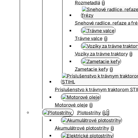
Rozmetadlá
0
Snehové radlice, reťaze a fr
Trávne valce
0
Vozíky za trávne traktory
0
Zametacie kefy
0
Príslušenstvo k trávnym traktorom ST
Motorové oleje
0
Plotostrihy
0
Akumulátrové plotostrihy
0