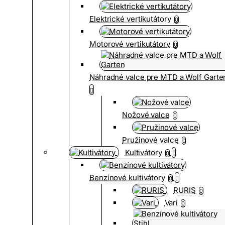
Elektrické vertikutátory
0
Motorové vertikutátory
0
Náhradné valce pre MTD a Wolf Garte
Nožové valce
0
Pružinové valce
0
Kultivátory
0
Benzínové kultivátory
0
RURIS
0
Vari
0