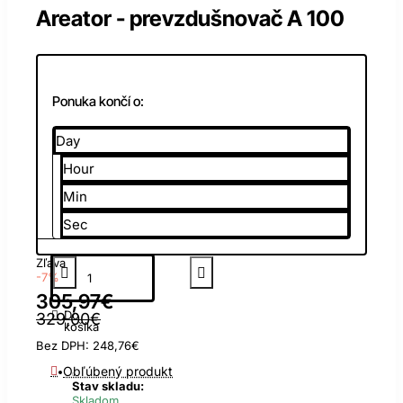
Areator - prevzdušnovač A 100
Ponuka končí o:
Day
Hour
Min
Sec
Zľava
-7%
305,97€
Do
329,00€
košíka
Bez DPH: 248,76€
Obľúbený produkt
Stav skladu:
Skladom