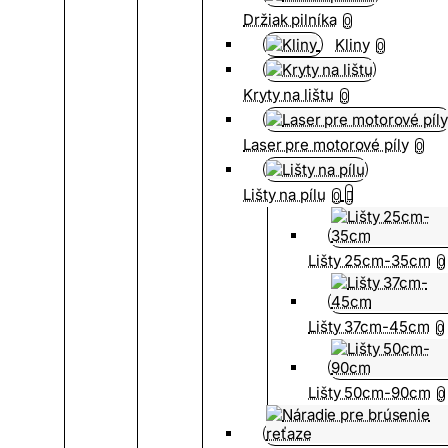
Držiak pilníka
0
Kliny
0
Kryty na lištu
0
Laser pre motorové píly
0
Lišty na pílu
0
Lišty 25cm-35cm
0
Lišty 37cm-45cm
0
Lišty 50cm-90cm
0