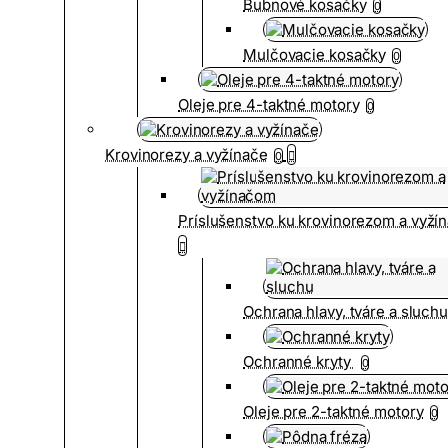
Bubnové kosačky
0
Mulčovacie kosačky
0
Oleje pre 4-taktné motory
0
Krovinorezy a vyžínače
0
Príslušenstvo ku krovinorezom a vyž
Ochrana hlavy, tváre a sluch
Ochranné kryty
0
Oleje pre 2-taktné motory
0