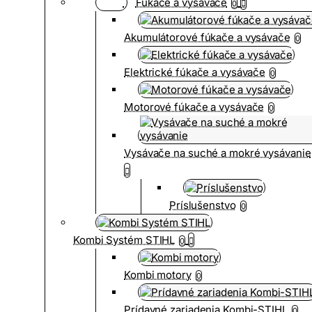
Fúkače a vysávače
0
Akumulátorové fúkače a vysávače
0
Elektrické fúkače a vysávače
0
Motorové fúkače a vysávače
0
Vysávače na suché a mokré vysávanie
Príslušenstvo
0
Kombi Systém STIHL
0
Kombi motory
0
Prídavné zariadenia Kombi-STIHL
0