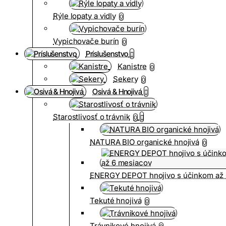
Rýle lopaty a vidly
0
Vypichovače burín
0
Príslušenstvo
Kanistre
0
Sekery
0
Osivá & Hnojivá
Starostlivosť o trávnik
0
NATURA BIO organické hnojivá
0
ENERGY DEPOT hnojivo s účinkom až 
Tekuté hnojivá
0
Trávnikové hnojivá