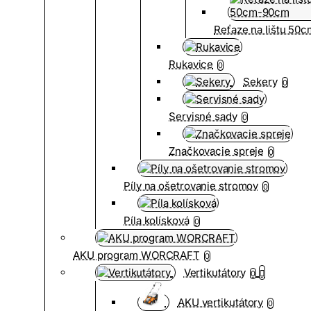
Reťaze na lištu 50
Rukavice
0
Sekery
0
Servisné sady
0
Značkovacie spreje
0
Píly na ošetrovanie stromov
0
Píla kolísková
0
AKU program WORCRAFT
0
Vertikutátory
0
AKU vertikutátory
0