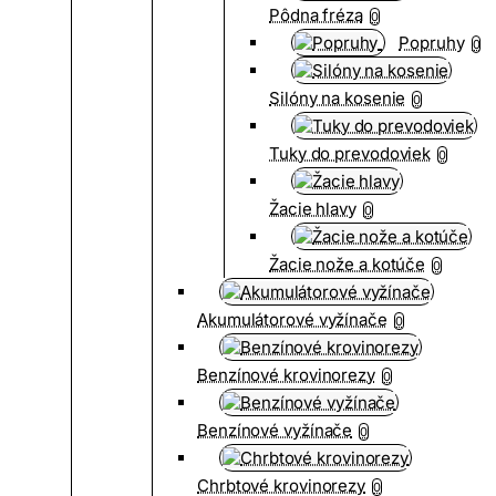
Pôdna fréza
0
Popruhy
0
Silóny na kosenie
0
Tuky do prevodoviek
0
Žacie hlavy
0
Žacie nože a kotúče
0
Akumulátorové vyžínače
0
Benzínové krovinorezy
0
Benzínové vyžínače
0
Chrbtové krovinorezy
0