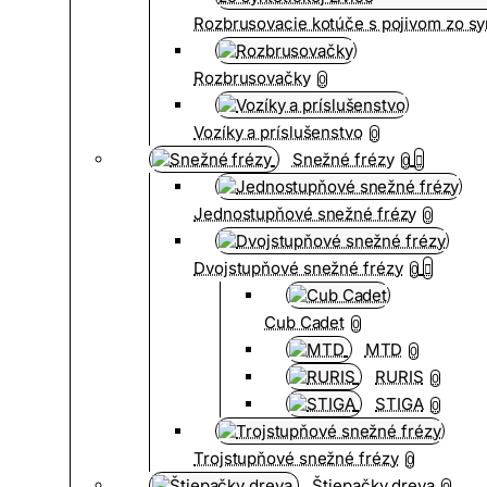
Rozbrusovacie kotúče s pojivom zo syn
Rozbrusovačky
0
Vozíky a príslušenstvo
0
Snežné frézy
0
Jednostupňové snežné frézy
0
Dvojstupňové snežné frézy
0
Cub Cadet
0
MTD
0
RURIS
0
STIGA
0
Trojstupňové snežné frézy
0
Štiepačky dreva
0