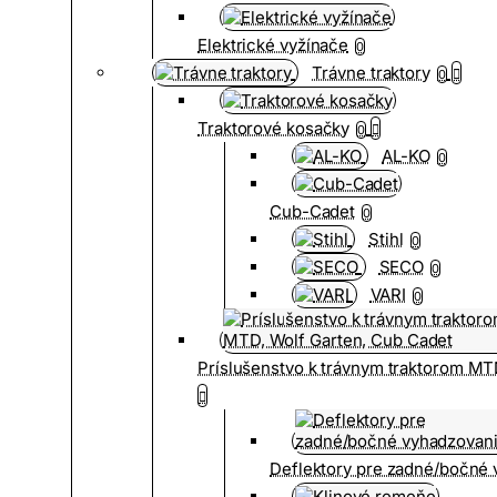
Elektrické vyžínače
0
Trávne traktory
0
Traktorové kosačky
0
AL-KO
0
Cub-Cadet
0
Stihl
0
SECO
0
VARI
0
Príslušenstvo k trávnym traktorom MT
Deflektory pre zadné/bočné