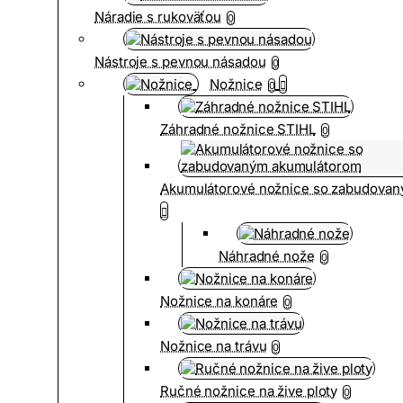
Náradie s rukoväťou
0
Nástroje s pevnou násadou
0
Nožnice
0
Záhradné nožnice STIHL
0
Akumulátorové nožnice so zabudova
Náhradné nože
0
Nožnice na konáre
0
Nožnice na trávu
0
Ručné nožnice na žive ploty
0