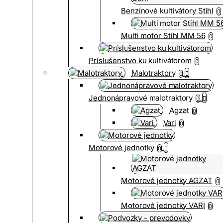
Benzínové kultivátory Stihl
0
Multi motor Stihl MM 56
0
Príslušenstvo ku kultivátorom
0
Malotraktory
0
Jednonápravové malotraktory
0
Agzat
0
Vari
0
Motorové jednotky
0
Motorové jednotky AGZAT
0
Motorové jednotky VARI
0