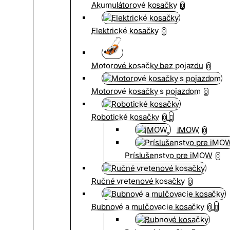
Akumulátorové kosačky
0
Elektrické kosačky
0
Motorové kosačky bez pojazdu
0
Motorové kosačky s pojazdom
0
Robotické kosačky
0
iMOW
0
Príslušenstvo pre iMOW
0
Ručné vretenové kosačky
0
Bubnové a mulčovacie kosačky
0