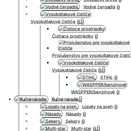
Vodné čerpadlá
0
Vysokotlakové čističe
0
Čistiace prostriedky
0
Príslušenstvo pre vysokotlakové čisti
Vysokotlakové čističe
0
STIHL
0
WASPPER/benzínové
0
Ručné náradie
Lopaty na sneh
0
Násady
0
Sekery
0
Multi-star
0