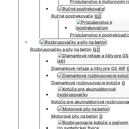
Príslušenstvo k motorovým 
Ručné postrekovače
0
Príslušenstvo k postrekovač
Rozbrusovačky a píly na betón
0
Diamantové reťaze a lišty pre GS 461
Diamantové rozbrusovacie kotúče
0
Kotúče pre akumulátorové rezbrusova
Motorové píly na betón
0