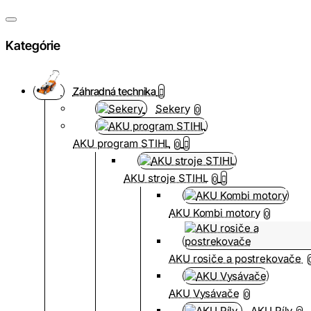
Kategórie
Záhradná technika
Sekery
0
AKU program STIHL
0
AKU stroje STIHL
0
AKU Kombi motory
0
AKU rosiče a postrekovače
AKU Vysávače
0
AKU Píly