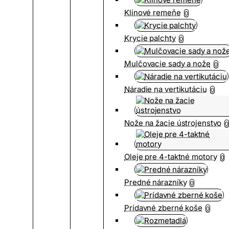
Klinové remeňe
0
Krycie palchty
0
Mulčovacie sady a nože
0
Náradie na vertikutáciu
0
Nože na žacie ústrojenstvo
0
Oleje pre 4-taktné motory
0
Predné nárazníky
0
Prídavné zberné koše
0