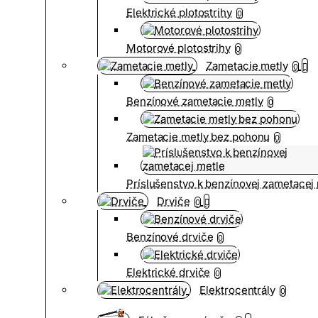
Elektrické plotostrihy
0
Motorové plotostrihy
0
Zametacie metly
0
Benzínové zametacie metly
0
Zametacie metly bez pohonu
0
Príslušenstvo k benzínovej zametacej
Drviče
0
Benzínové drviče
0
Elektrické drviče
0
Elektrocentrály
0