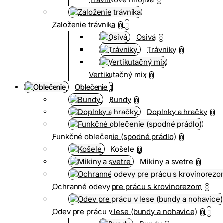
0
Založenie trávnika
0
Osivá
0
Trávniky
0
Vertikutačný mix
0
Oblečenie
Bundy
0
Doplnky a hračky
0
Funkčné oblečenie (spodné prádlo)
0
Košele
0
Mikiny a svetre
0
Ochranné odevy pre prácu s krovinorezom
0
Odev pre prácu v lese (bundy a nohavice)
0