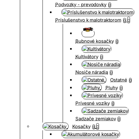
Podvozky - prevodovky
0
Príslušenstvo k malotraktorom
0
Bubnové kosačky
0
Kultivátory
0
Nosiče náradia
0
Ostatné
0
Pluhy
0
Prívesné vozíky
0
Sadzače zemiakov
0
Kosačky
0