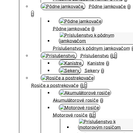
Pôdne jamkovače
0
Pôdne jamkovače
0
Príslušenstvo k pôdnym jamkovačom
Príslušenstvo
0
Kanistre
0
Sekery
0
Rosiče a postrekovače
0
Akumulátorové rosiče
0
Motorové rosiče
0