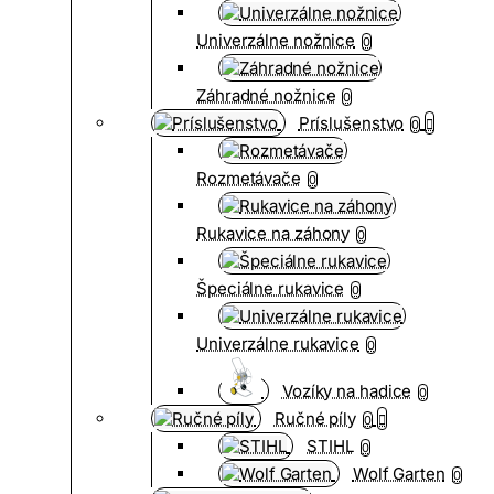
Univerzálne nožnice
0
Záhradné nožnice
0
Príslušenstvo
0
Rozmetávače
0
Rukavice na záhony
0
Špeciálne rukavice
0
Univerzálne rukavice
0
Vozíky na hadice
0
Ručné píly
0
STIHL
0
Wolf Garten
0