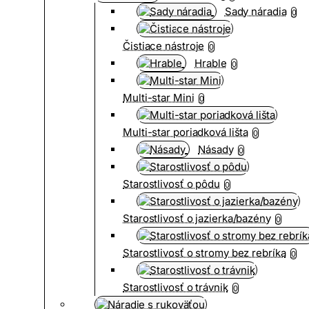
Sady náradia
0
Čistiace nástroje
0
Hrable
0
Multi-star Mini
0
Multi-star poriadková lišta
0
Násady
0
Starostlivosť o pôdu
0
Starostlivosť o jazierka/bazény
0
Starostlivosť o stromy bez rebríka
0
Starostlivosť o trávnik
0