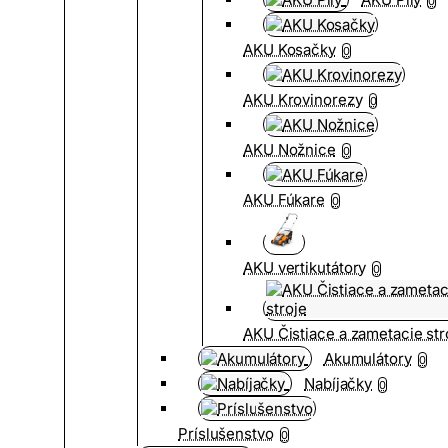
0
AKU Kosačky
0
AKU Krovinorezy
0
AKU Nožnice
0
AKU Fúkare
0
AKU vertikutátory
0
AKU Čistiace a zametacie str
Akumulátory
0
Nabíjačky
0
Príslušenstvo
0