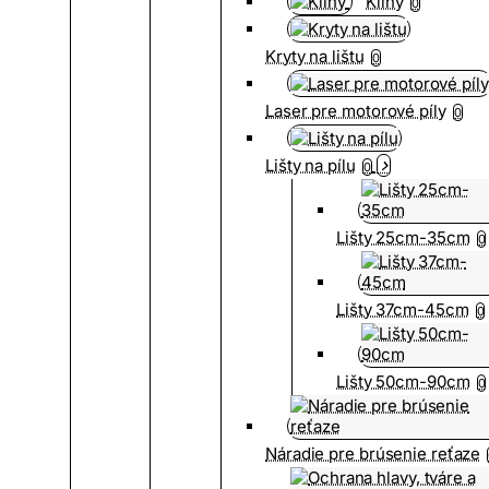
Kliny
0
Kryty na lištu
0
Laser pre motorové píly
0
Lišty na pílu
0
Lišty 25cm-35cm
0
Lišty 37cm-45cm
0
Lišty 50cm-90cm
0
Náradie pre brúsenie reťaze