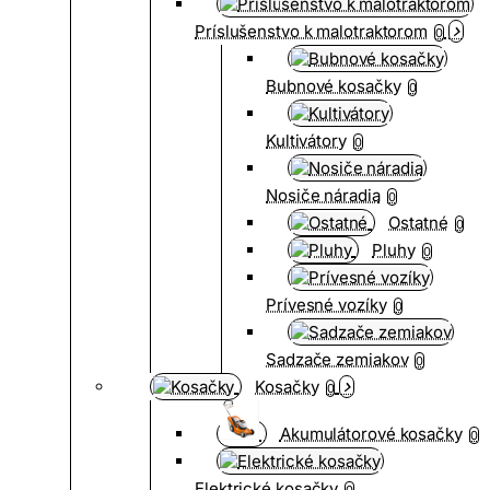
Príslušenstvo k malotraktorom
0
Bubnové kosačky
0
Kultivátory
0
Nosiče náradia
0
Ostatné
0
Pluhy
0
Prívesné vozíky
0
Sadzače zemiakov
0
Kosačky
0
Akumulátorové kosačky
0
Elektrické kosačky
0