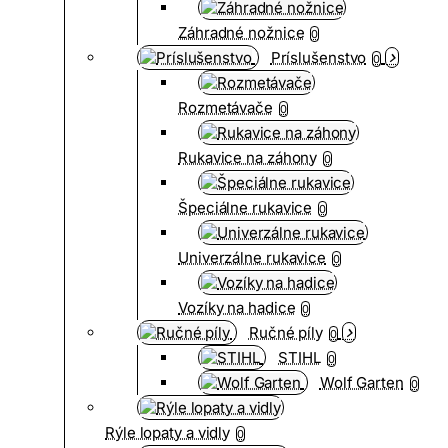
Záhradné nožnice
0
Príslušenstvo
0
Rozmetávače
0
Rukavice na záhony
0
Špeciálne rukavice
0
Univerzálne rukavice
0
Vozíky na hadice
0
Ručné píly
0
STIHL
0
Wolf Garten
0
Rýle lopaty a vidly
0