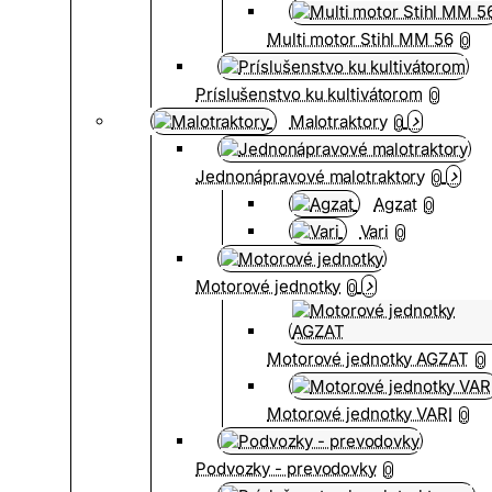
Multi motor Stihl MM 56
0
Príslušenstvo ku kultivátorom
0
Malotraktory
0
Jednonápravové malotraktory
0
Agzat
0
Vari
0
Motorové jednotky
0
Motorové jednotky AGZAT
0
Motorové jednotky VARI
0
Podvozky - prevodovky
0