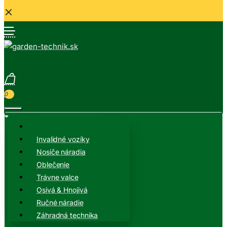
0
Invalidné vozíky
Nosiče náradia
Oblečenie
Trávne valce
Osivá & Hnojivá
Ručné náradie
Záhradná technika