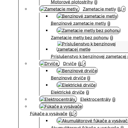
Motorové plotostrihy
0
Zametacie metly
0
Benzínové zametacie metly
0
Zametacie metly bez pohonu
0
Príslušenstvo k benzínovej zametacej
Drviče
0
Benzínové drviče
0
Elektrické drviče
0
Elektrocentrály
0
Fúkače a vysávače
0
Akumulátorové fúkače a vysávače