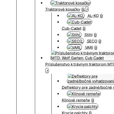
Traktorové kosačky
0
AL-KO
0
Cub-Cadet
0
Stihl
0
SECO
0
VARI
0
Príslušenstvo k trávnym traktorom MT
Deflektory pre zadné/bočné
Klinové remeňe
0
Krycie palchty
0