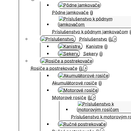
Pôdne jamkovače
0
Príslušenstvo k pôdnym jamkovačom
Príslušenstvo
0
Kanistre
0
Sekery
0
Rosiče a postrekovače
0
Akumulátorové rosiče
0
Motorové rosiče
0
Príslušenstvo k motorovým 