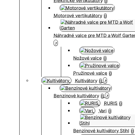
Elektrické vertikutátory
0
Motorové vertikutátory
0
Náhradné valce pre MTD a Wolf Garte
Nožové valce
0
Pružinové valce
0
Kultivátory
0
Benzínové kultivátory
0
RURIS
0
Vari
0
Benzínové kultivátory Stihl
0