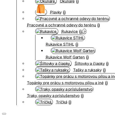
Okuliare
0
Plavky
0
Pracovné a ochranné odevy do terénu
0
Rukavice
0
Rukavice STIHL
0
Rukavice Wolf Garten
0
Šiltovky a čiapky
0
Tašky a ruksaky
0
Topánky pre prácu s motorovou pílou a iné
0
Traky, opasky a príslušenstvo
0
Tričká
0