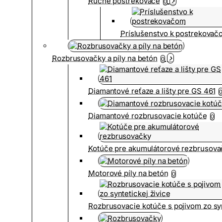
Ručné postrekovače
0
Príslušenstvo k postrekovač
Rozbrusovačky a píly na betón
0
Diamantové reťaze a lišty pre GS 461
Diamantové rozbrusovacie kotúče
0
Kotúče pre akumulátorové rezbrusova
Motorové píly na betón
0
Rozbrusovacie kotúče s pojivom zo syn