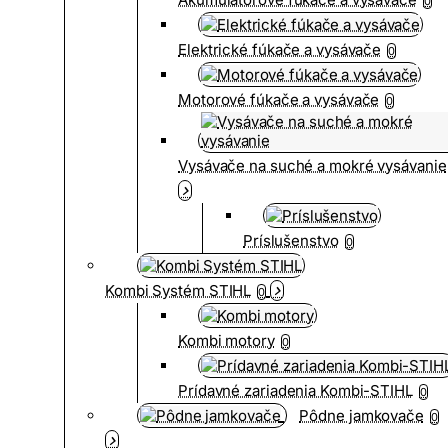
0
Elektrické fúkače a vysávače
0
Motorové fúkače a vysávače
0
Vysávače na suché a mokré vysávanie
Príslušenstvo
0
Kombi Systém STIHL
0
Kombi motory
0
Prídavné zariadenia Kombi-STIHL
0
Pôdne jamkovače
0