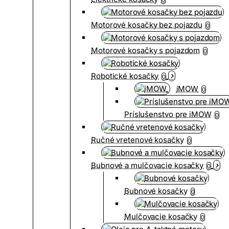
Motorové kosačky bez pojazdu
0
Motorové kosačky s pojazdom
0
Robotické kosačky
0
iMOW
0
Príslušenstvo pre iMOW
0
Ručné vretenové kosačky
0
Bubnové a mulčovacie kosačky
0
Bubnové kosačky
0
Mulčovacie kosačky
0