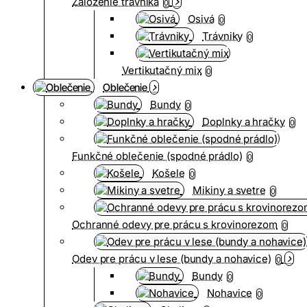
Založenie trávnika
0
Osivá
0
Trávniky
0
Vertikutačný mix
0
Oblečenie
Bundy
0
Doplnky a hračky
0
Funkčné oblečenie (spodné prádlo)
0
Košele
0
Mikiny a svetre
0
Ochranné odevy pre prácu s krovinorezom
0
Odev pre prácu v lese (bundy a nohavice)
0
Bundy
0
Nohavice
0