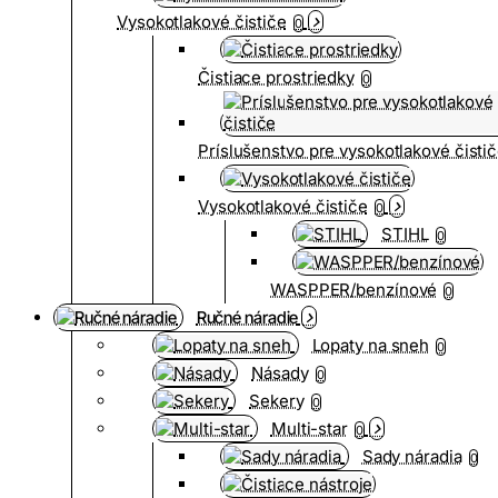
Vysokotlakové čističe
0
Čistiace prostriedky
0
Príslušenstvo pre vysokotlakové čisti
Vysokotlakové čističe
0
STIHL
0
WASPPER/benzínové
0
Ručné náradie
Lopaty na sneh
0
Násady
0
Sekery
0
Multi-star
0
Sady náradia
0