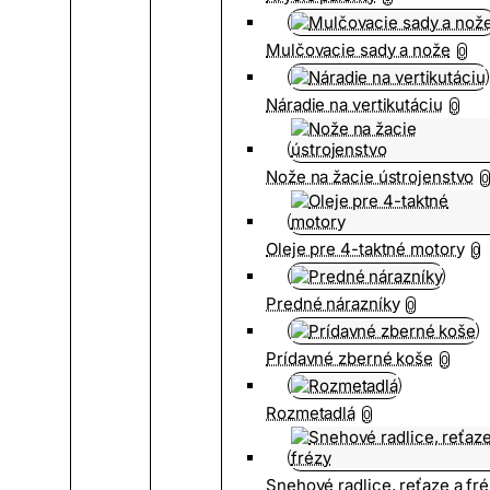
Mulčovacie sady a nože
0
Náradie na vertikutáciu
0
Nože na žacie ústrojenstvo
0
Oleje pre 4-taktné motory
0
Predné nárazníky
0
Prídavné zberné koše
0
Rozmetadlá
0
Snehové radlice, reťaze a fr