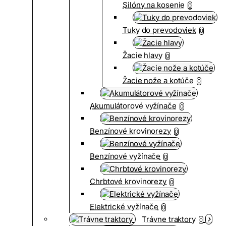
Silóny na kosenie
0
Tuky do prevodoviek
0
Žacie hlavy
0
Žacie nože a kotúče
0
Akumulátorové vyžínače
0
Benzínové krovinorezy
0
Benzínové vyžínače
0
Chrbtové krovinorezy
0
Elektrické vyžínače
0
Trávne traktory
0