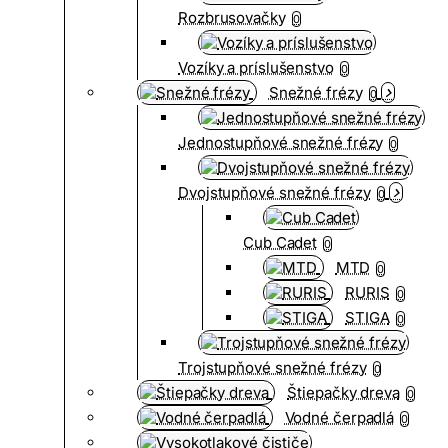
Rozbrusovačky
0
Vozíky a príslušenstvo
0
Snežné frézy
0
Jednostupňové snežné frézy
0
Dvojstupňové snežné frézy
0
Cub Cadet
0
MTD
0
RURIS
0
STIGA
0
Trojstupňové snežné frézy
0
Štiepačky dreva
0
Vodné čerpadlá
0