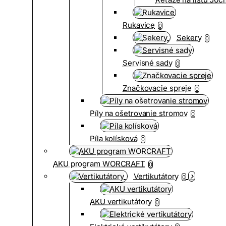
Rukavice
0
Sekery
0
Servisné sady
0
Značkovacie spreje
0
Píly na ošetrovanie stromov
0
Píla kolísková
0
AKU program WORCRAFT
0
Vertikutátory
0
AKU vertikutátory
0