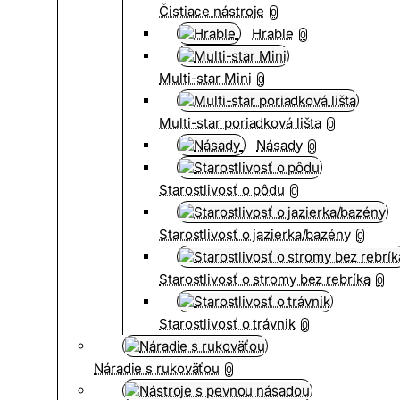
Čistiace nástroje
0
Hrable
0
Multi-star Mini
0
Multi-star poriadková lišta
0
Násady
0
Starostlivosť o pôdu
0
Starostlivosť o jazierka/bazény
0
Starostlivosť o stromy bez rebríka
0
Starostlivosť o trávnik
0
Náradie s rukoväťou
0