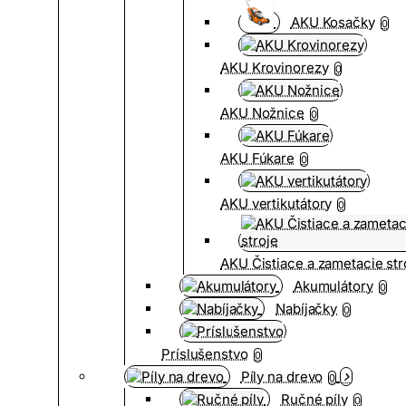
AKU Kosačky
0
AKU Krovinorezy
0
AKU Nožnice
0
AKU Fúkare
0
AKU vertikutátory
0
AKU Čistiace a zametacie str
Akumulátory
0
Nabíjačky
0
Príslušenstvo
0
Píly na drevo
0
Ručné píly
0