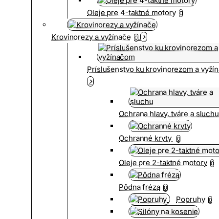
Oleje pre 4-taktné motory
0
Krovinorezy a vyžínače
0
Príslušenstvo ku krovinorezom a vyž
Ochrana hlavy, tváre a sluch
Ochranné kryty
0
Oleje pre 2-taktné motory
0
Pôdna fréza
0
Popruhy
0