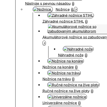
Nástroje s pevnou násadou
0
Nožnice
0
Záhradné nožnice STIHL
0
Akumulátorové nožnice so zabudova
Náhradné nože
0
Nožnice na konáre
0
Nožnice na trávu
0
Ručné nožnice na žive ploty
0
Univerzálne nožnice
0