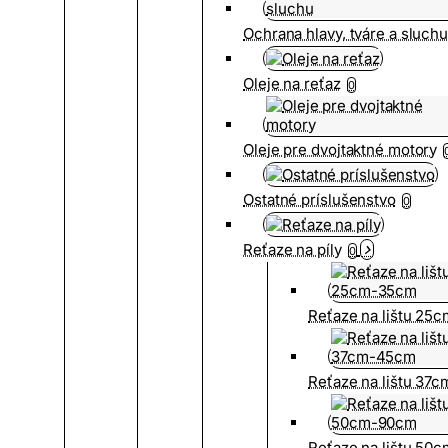
Ochrana hlavy, tváre a sluch
Oleje na reťaz
0
Oleje pre dvojtaktné motory
Ostatné príslušenstvo
0
Reťaze na píly
0
Reťaze na lištu 25
Reťaze na lištu 37
Reťaze na lištu 50