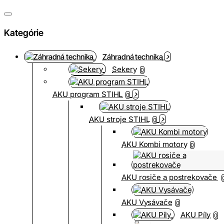
Kategórie
Záhradná technika
Sekery
0
AKU program STIHL
0
AKU stroje STIHL
0
AKU Kombi motory
0
AKU rosiče a postrekovače
AKU Vysávače
0
AKU Píly
0