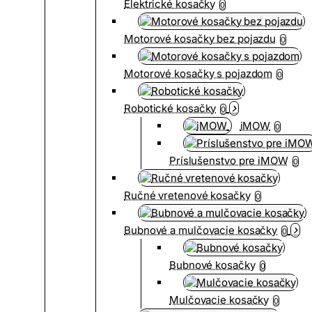
Elektrické kosačky
0
Motorové kosačky bez pojazdu
0
Motorové kosačky s pojazdom
0
Robotické kosačky
0
iMOW
0
Príslušenstvo pre iMOW
0
Ručné vretenové kosačky
0
Bubnové a mulčovacie kosačky
0
Bubnové kosačky
0
Mulčovacie kosačky
0