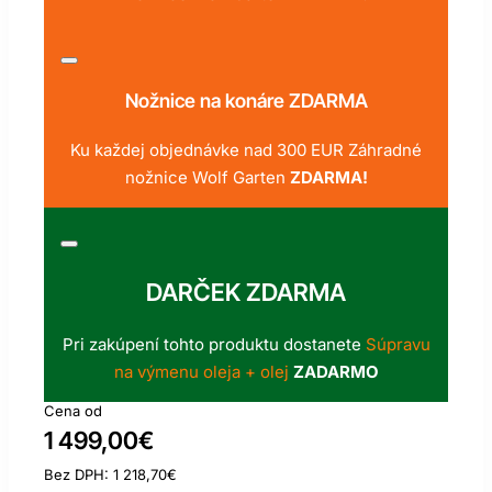
Nožnice na konáre ZDARMA
Ku každej objednávke nad 300 EUR Záhradné
nožnice Wolf Garten
ZDARMA!
DARČEK ZDARMA
Pri zakúpení tohto produktu dostanete
Súpravu
na výmenu oleja + olej
ZADARMO
Cena od
1 499,00€
Bez DPH: 1 218,70€