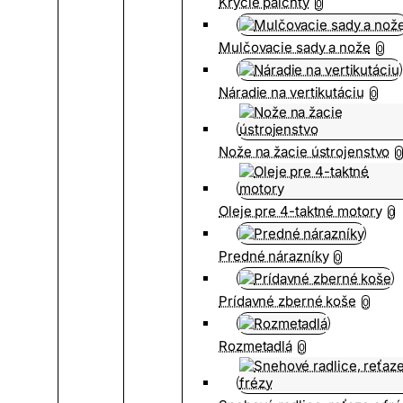
Krycie palchty
0
Mulčovacie sady a nože
0
Náradie na vertikutáciu
0
Nože na žacie ústrojenstvo
0
Oleje pre 4-taktné motory
0
Predné nárazníky
0
Prídavné zberné koše
0
Rozmetadlá
0