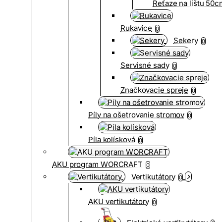
Reťaze na lištu 50
Rukavice
0
Sekery
0
Servisné sady
0
Značkovacie spreje
0
Píly na ošetrovanie stromov
0
Píla kolísková
0
AKU program WORCRAFT
0
Vertikutátory
0
AKU vertikutátory
0