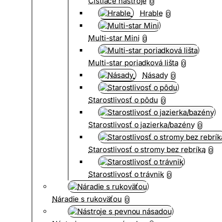
Čistiace nástroje
0
Hrable
0
Multi-star Mini
0
Multi-star poriadková lišta
0
Násady
0
Starostlivosť o pôdu
0
Starostlivosť o jazierka/bazény
0
Starostlivosť o stromy bez rebríka
0
Starostlivosť o trávnik
0
Náradie s rukoväťou
0