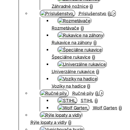
Záhradné nožnice
0
Príslušenstvo
0
Rozmetávače
0
Rukavice na záhony
0
Špeciálne rukavice
0
Univerzálne rukavice
0
Vozíky na hadice
0
Ručné píly
0
STIHL
0
Wolf Garten
0
Rýle lopaty a vidly
0