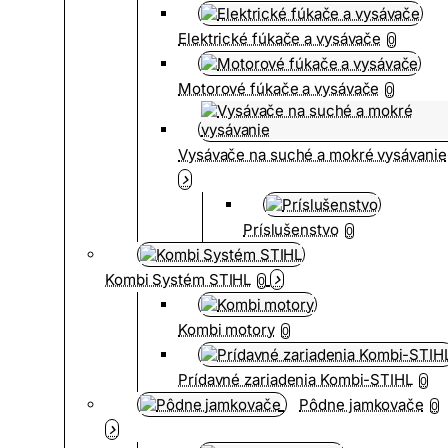
Elektrické fúkače a vysávače
0
Motorové fúkače a vysávače
0
Vysávače na suché a mokré vysávanie
Príslušenstvo
0
Kombi Systém STIHL
0
Kombi motory
0
Prídavné zariadenia Kombi-STIHL
0
Pôdne jamkovače
0