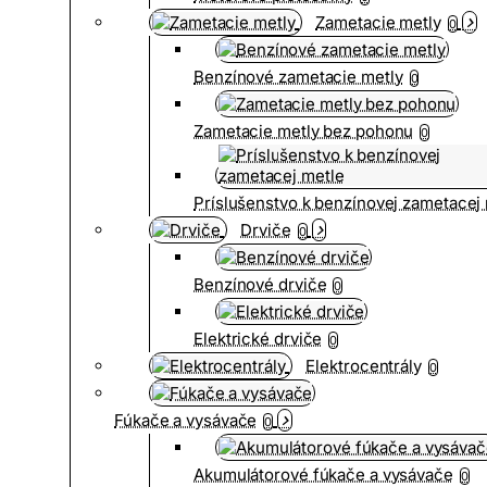
Zametacie metly
0
Benzínové zametacie metly
0
Zametacie metly bez pohonu
0
Príslušenstvo k benzínovej zametacej
Drviče
0
Benzínové drviče
0
Elektrické drviče
0
Elektrocentrály
0
Fúkače a vysávače
0
Akumulátorové fúkače a vysávače
0