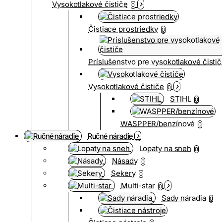
Vysokotlakové čističe
0
Čistiace prostriedky
0
Príslušenstvo pre vysokotlakové čisti
Vysokotlakové čističe
0
STIHL
0
WASPPER/benzínové
0
Ručné náradie
Lopaty na sneh
0
Násady
0
Sekery
0
Multi-star
0
Sady náradia
0