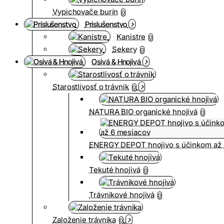
Vypichovače burín
0
Príslušenstvo
Kanistre
0
Sekery
0
Osivá & Hnojivá
Starostlivosť o trávnik
0
NATURA BIO organické hnojivá
0
ENERGY DEPOT hnojivo s účinkom až 
Tekuté hnojivá
0
Trávnikové hnojivá
0
Založenie trávnika
0