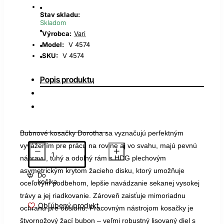
Stav skladu:
Skladom
Výrobca:
Vari
Model:
V 4574
SKU:
V 4574
Popis produktu
Bubnové kosačky Dorotha sa vyznačujú perfektným
vyvážením pre prácu na rovine aj vo svahu, majú pevnú
nápravu, tuhý a odolný rám s HDG plechovým
asymetrickým krytom žacieho disku, ktorý umožňuje
Do
košíka
oceľovým podbehom, lepšie navádzanie sekanej vysokej
trávy a jej riadkovanie. Zároveň zaisťuje mimoriadnu
Obľúbený produkt
ochranu pre obsluhu. Pracovným nástrojom kosačky je
štvornožový žací bubon – veľmi robustný lisovaný diel s