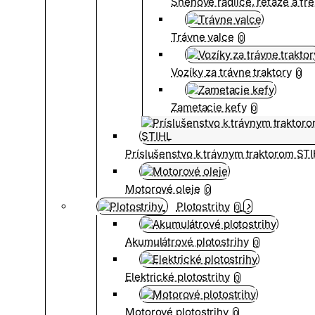
Snehové radlice, reťaze a fr
Trávne valce
0
Vozíky za trávne traktory
0
Zametacie kefy
0
Príslušenstvo k trávnym traktorom ST
Motorové oleje
0
Plotostrihy
0
Akumulátrové plotostrihy
0
Elektrické plotostrihy
0
Motorové plotostrihy
0