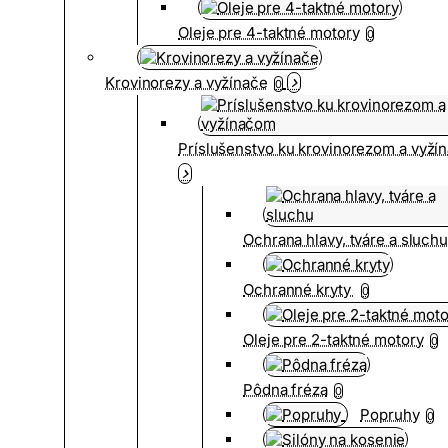
Oleje pre 4-taktné motory
0
Krovinorezy a vyžínače
0
Príslušenstvo ku krovinorezom a vyž
Ochrana hlavy, tváre a sluch
Ochranné kryty
0
Oleje pre 2-taktné motory
0
Pôdna fréza
0
Popruhy
0