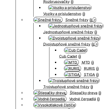
Rozbrusovačky
0
Vozíky a príslušenstvo
0
Snežné frézy
0
Jednostupňové snežné frézy
0
Dvojstupňové snežné frézy
0
Cub Cadet
0
MTD
0
RURIS
0
STIGA
0
Trojstupňové snežné frézy
0
Štiepačky dreva
0
Vodné čerpadlá
0