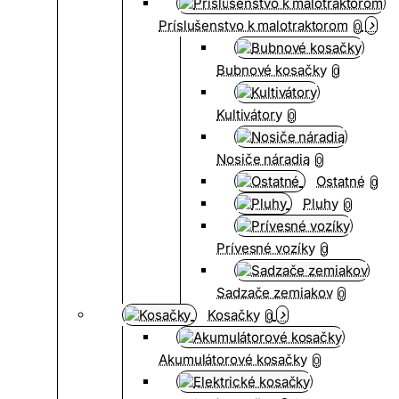
Príslušenstvo k malotraktorom
0
Bubnové kosačky
0
Kultivátory
0
Nosiče náradia
0
Ostatné
0
Pluhy
0
Prívesné vozíky
0
Sadzače zemiakov
0
Kosačky
0
Akumulátorové kosačky
0