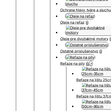
Ochrana hlavy, tváre a sluch
Oleje na reťaz
0
Oleje pre dvojtaktné motory
Ostatné príslušenstvo
0
Reťaze na píly
0
Reťaze na lištu 25
Reťaze na lištu 37