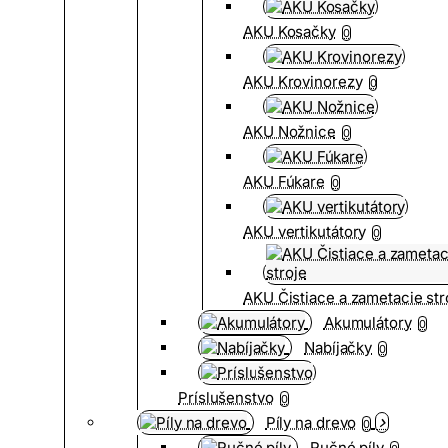
AKU Kosačky
0
AKU Krovinorezy
0
AKU Nožnice
0
AKU Fúkare
0
AKU vertikutátory
0
AKU Čistiace a zametacie str
Akumulátory
0
Nabíjačky
0
Príslušenstvo
0
Píly na drevo
0
Ručné píly