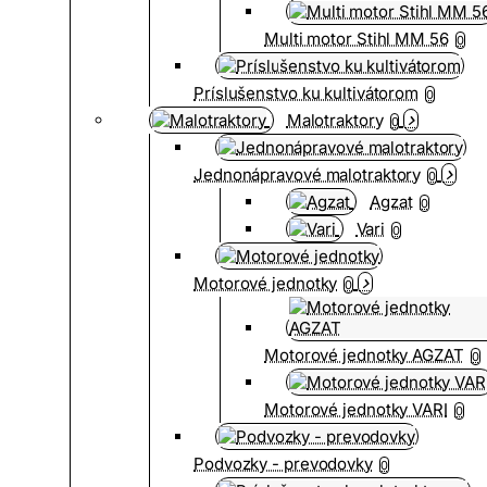
Multi motor Stihl MM 56
0
Príslušenstvo ku kultivátorom
0
Malotraktory
0
Jednonápravové malotraktory
0
Agzat
0
Vari
0
Motorové jednotky
0
Motorové jednotky AGZAT
0
Motorové jednotky VARI
0
Podvozky - prevodovky
0