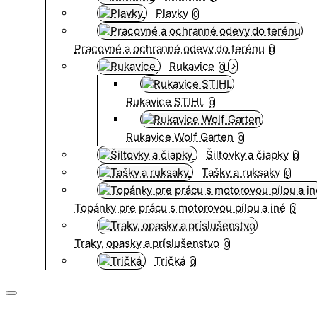
Plavky
0
Pracovné a ochranné odevy do terénu
0
Rukavice
0
Rukavice STIHL
0
Rukavice Wolf Garten
0
Šiltovky a čiapky
0
Tašky a ruksaky
0
Topánky pre prácu s motorovou pílou a iné
0
Traky, opasky a príslušenstvo
0
Tričká
0