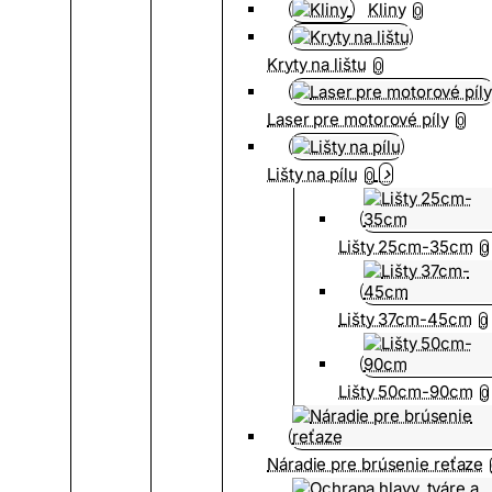
Kliny
0
Kryty na lištu
0
Laser pre motorové píly
0
Lišty na pílu
0
Lišty 25cm-35cm
0
Lišty 37cm-45cm
0
Lišty 50cm-90cm
0
Náradie pre brúsenie reťaze