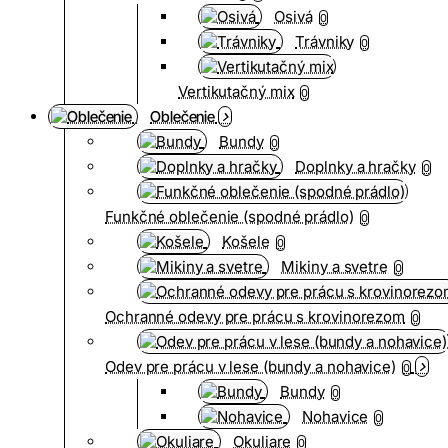
Osivá
0
Trávniky
0
Vertikutačný mix
0
Oblečenie
Bundy
0
Doplnky a hračky
0
Funkčné oblečenie (spodné prádlo)
0
Košele
0
Mikiny a svetre
0
Ochranné odevy pre prácu s krovinorezom
0
Odev pre prácu v lese (bundy a nohavice)
0
Bundy
0
Nohavice
0
Okuliare
0