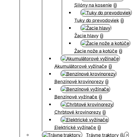
Silóny na kosenie
0
Tuky do prevodoviek
0
Žacie hlavy
0
Žacie nože a kotúče
0
Akumulátorové vyžínače
0
Benzínové krovinorezy
0
Benzínové vyžínače
0
Chrbtové krovinorezy
0
Elektrické vyžínače
0
Trávne traktory
0