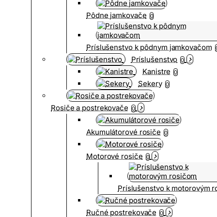
Pôdne jamkovače
0
Príslušenstvo k pôdnym jamkovačom
Príslušenstvo
0
Kanistre
0
Sekery
0
Rosiče a postrekovače
0
Akumulátorové rosiče
0
Motorové rosiče
0
Príslušenstvo k motorovým 
Ručné postrekovače
0