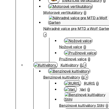
Elektrické vertikutátory
0
Motorové vertikutátory
0
Náhradné valce pre MTD a Wolf Garte
Nožové valce
0
Pružinové valce
0
Kultivátory
0
Benzínové kultivátory
0
RURIS
0
Vari
0
Benzínové kultivátory Stihl
0