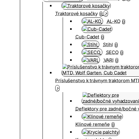
Traktorové kosačky
0
AL-KO
0
Cub-Cadet
0
Stihl
0
SECO
0
VARI
0
Príslušenstvo k trávnym traktorom MT
Deflektory pre zadné/bočné
Klinové remeňe
0