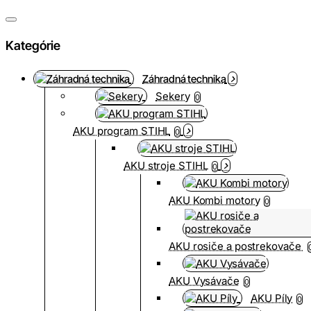
Kategórie
Záhradná technika
Sekery
0
AKU program STIHL
0
AKU stroje STIHL
0
AKU Kombi motory
0
AKU rosiče a postrekovače
AKU Vysávače
0
AKU Píly
0