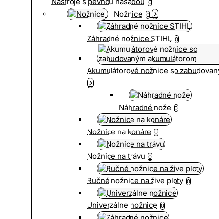
Nástroje s pevnou násadou
0
Nožnice
0
Záhradné nožnice STIHL
0
Akumulátorové nožnice so zabudova
Náhradné nože
0
Nožnice na konáre
0
Nožnice na trávu
0
Ručné nožnice na žive ploty
0
Univerzálne nožnice
0