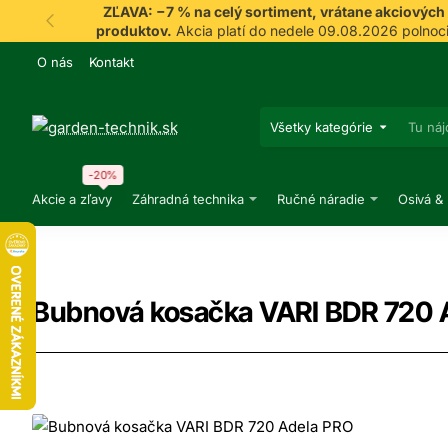
ZĽAVA: −7 % na celý sortiment, vrátane akciových
produktov.
Akcia platí do nedele 09.08.2026 polnoci
O nás
Kontakt
Všetky kategórie
Tu
nájdeš,
čo
-20%
hľadáš
Akcie a zľavy
Záhradná technika
Ručné náradie
Osivá &
Bubnová kosačka VARI BDR 720 