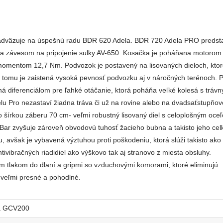
nadväzuje na úspešnú radu BDR 620 Adela. BDR 720 Adela PRO predst
 a závesom na pripojenie sulky AV-650. Kosačka je poháňana motorom
omentom 12,7 Nm. Podvozok je postavený na lisovaných dieloch, ktor
tomu je zaistená vysoká pevnosť podvozku aj v náročných terénoch. 
á diferenciálom pre ľahké otáčanie, ktorá poháňa veľké kolesá s tráv
elu Pro nezastaví žiadna tráva či už na rovine alebo na dvadsaťstupňo
 šírkou záberu 70 cm- veľmi robustný lisovaný diel s celoplošným oce
Bar zvyšuje zároveň obvodovú tuhosť žacieho bubna a takisto jeho cel
, avšak je vybavená výztuhou proti poškodeniu, ktorá slúži takisto ako
tivibračných riadidiel ako výškovo tak aj stranovo z miesta obsluhy.
 tlakom do dlaní a gripmi so vzduchovými komorami, ktoré eliminujú
veľmi presné a pohodlné.
a GCV200