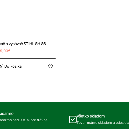
Doprava zdarma
ač a vysávač STIHL SH 86
9,00€
Do košíka
zadarmo
Všetko skladom
darmo nad 99€ aj pre trávne
Tovar máme skladom a odosiel