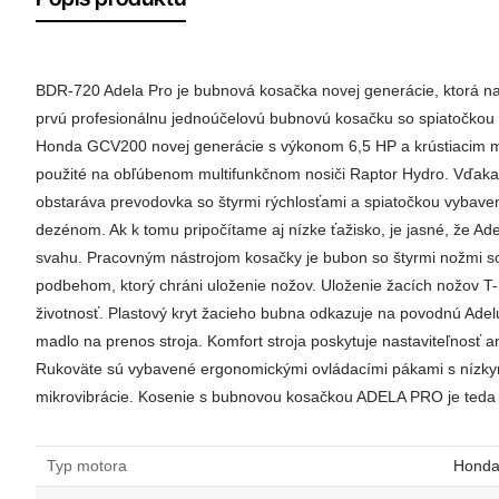
BDR-720 Adela Pro je bubnová kosačka novej generácie, ktorá 
prvú profesionálnu jednoúčelovú bubnovú kosačku so spiatočkou
Honda GCV200 novej generácie s výkonom 6,5 HP a krústiacim m
použité na obľúbenom multifunkčnom nosiči Raptor Hydro. Vďaka 
obstaráva prevodovka so štyrmi rýchlosťami a spiatočkou vybaven
dezénom. Ak k tomu pripočítame aj nízke ťažisko, je jasné, že Ad
svahu. Pracovným nástrojom kosačky je bubon so štyrmi nožmi so
podbehom, ktorý chráni uloženie nožov. Uloženie žacích nožov T-
životnosť. Plastový kryt žacieho bubna odkazuje na povodnú Adelu
madlo na prenos stroja. Komfort stroja poskytuje nastaviteľnosť an
Rukoväte sú vybavené ergonomickými ovládacími pákami s nízkym
mikrovibrácie. Kosenie s bubnovou kosačkou ADELA PRO je teda 
Typ motora
Hond