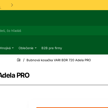
.
 Hnojivá
Oblečenie
B2B pre firmy
Bubnová kosačka VARI BDR 720 Adela PRO
home
Adela PRO