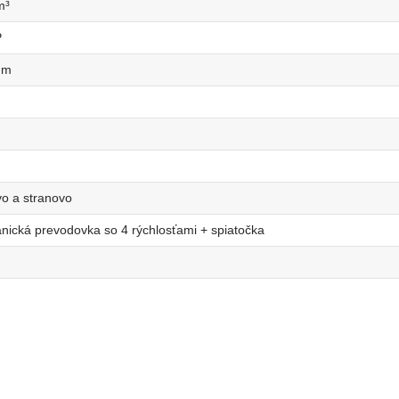
m³
P
Nm
o a stranovo
ická prevodovka so 4 rýchlosťami + spiatočka