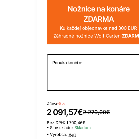
Nožnice na konáre
ZDARMA
Ku každej objednávke nad 300 EUR
Záhradné nožnice Wolf Garten
ZDARM
Ponuka končí o:
Day
Hour
Min
Sec
Zľava
-8%
2 091,57€
2 279,00€
Bez DPH: 1 700,46€
Stav skladu:
Skladom
Výrobca:
Vari