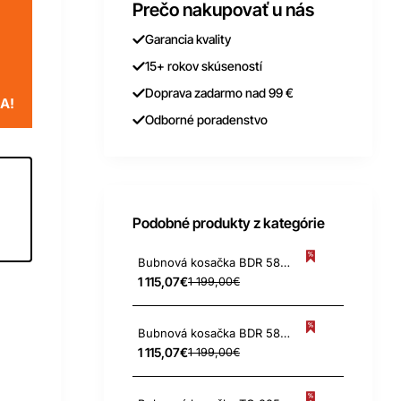
Prečo nakupovať u nás
Garancia kvality
15+ rokov skúseností
Doprava zadarmo nad 99 €
A!
Odborné poradenstvo
Podobné produkty z kategórie
Bubnová kosačka BDR 583 Stella Pro Vario
1 115,07€
1 199,00€
Bubnová kosačka BDR 583 Stella Pro Vario+
1 115,07€
1 199,00€