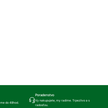
Poradenstvo
Vy nakupujete, my radíme. Trpezlivo a s
ame do 48hod.
radosťou.