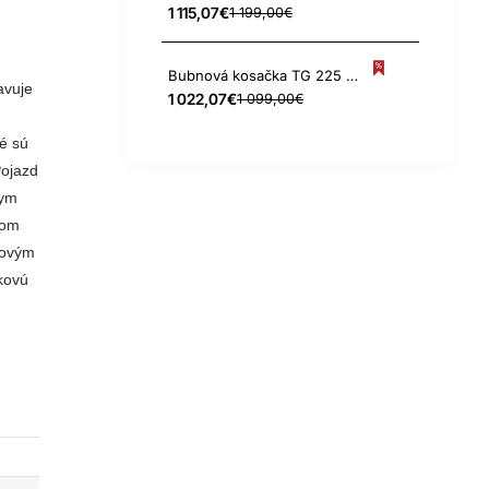
1 115,07€
1 199,00€
Bubnová kosačka TG 225 VARIO
avuje
1 022,07€
1 099,00€
é sú
Pojazd
nym
vom
ľovým
kovú