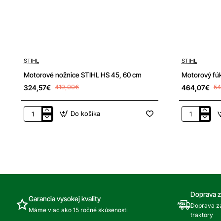
-23%
-15%
STIHL
STIHL
Doprava zdarma
Motorové nožnice STIHL HS 45, 60 cm
Motorový fúk
324,57€
419,00€
464,07€
54
Do košíka
Motorové
Motorový
nožnice
fúkač
STIHL
a
HS
vysávač
45,
STIHL
60
SH
cm
86
Doprava 
Garancia vysokej kvality
Doprava za
Máme viac ako 15 ročné skúsenosti
traktory