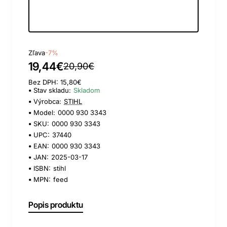
Day
Hour
Min
Sec
Zľava
-7%
19,44€
20,90€
Bez DPH: 15,80€
Stav skladu:
Skladom
Výrobca:
STIHL
Model:
0000 930 3343
SKU:
0000 930 3343
UPC:
37440
EAN:
0000 930 3343
JAN:
2025-03-17
ISBN:
stihl
MPN:
feed
Popis produktu