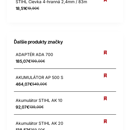
STIHL Cievka 4-hranná 2,4mm / 83m
18,51€
19,90€
Ďalšie produkty značky
ADAPTÉR ADA 700
185,07€
199,00€
AKUMULÁTOR AP 500 S
464,07€
549,00€
Akumulátor STIHL AK 10
92,07€
139,00€
Akumulátor STIHL AK 20
138,57€
169,00€