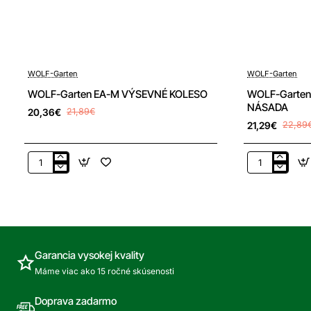
-7%
-7%
WOLF-Garten
WOLF-Garten
WOLF-Garten EA-M VÝSEVNÉ KOLESO
WOLF-Garten
NÁSADA
20,36€
21,89€
21,29€
22,89
WOLF-
WOLF-
Garten
Garten
EA-
ZM-
M
A
VÝSEVNÉ
150
KOLESO
HLINÍKOVÁ
NÁSADA
Garancia vysokej kvality
Máme viac ako 15 ročné skúsenosti
Doprava zadarmo