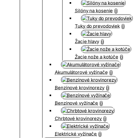
Silóny na kosenie
0
Tuky do prevodoviek
0
Žacie hlavy
0
Žacie nože a kotúče
0
Akumulátorové vyžínače
0
Benzínové krovinorezy
0
Benzínové vyžínače
0
Chrbtové krovinorezy
0
Elektrické vyžínače
0