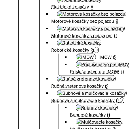
Elektrické kosačky
0
Motorové kosačky bez pojazdu
0
Motorové kosačky s pojazdom
0
Robotické kosačky
0
iMOW
0
Príslušenstvo pre iMOW
0
Ručné vretenové kosačky
0
Bubnové a mulčovacie kosačky
0
Bubnové kosačky
0