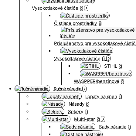
Vysokotlakové čističe
0
Čistiace prostriedky
0
Príslušenstvo pre vysokotlakové čisti
Vysokotlakové čističe
0
STIHL
0
WASPPER/benzínové
0
Ručné náradie
Lopaty na sneh
0
Násady
0
Sekery
0
Multi-star
0
Sady náradia
0