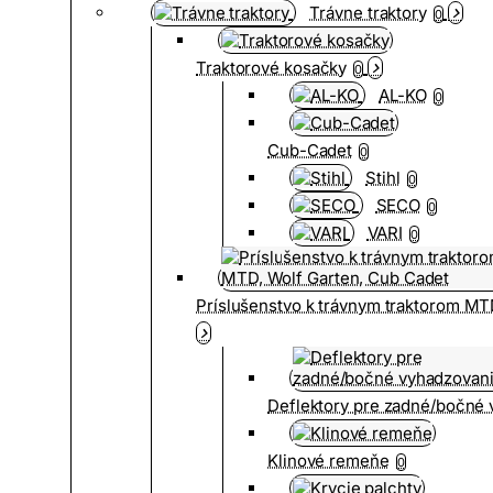
Trávne traktory
0
Traktorové kosačky
0
AL-KO
0
Cub-Cadet
0
Stihl
0
SECO
0
VARI
0
Príslušenstvo k trávnym traktorom MT
Deflektory pre zadné/bočné
Klinové remeňe
0