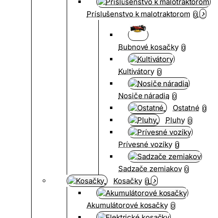
Príslušenstvo k malotraktorom
0
Bubnové kosačky
0
Kultivátory
0
Nosiče náradia
0
Ostatné
0
Pluhy
0
Prívesné vozíky
0
Sadzače zemiakov
0
Kosačky
0
Akumulátorové kosačky
0