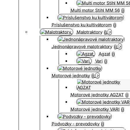
Multi motor Stihl MM 56
0
Príslušenstvo ku kultivátorom
0
Malotraktory
0
Jednonápravové malotraktory
0
Agzat
0
Vari
0
Motorové jednotky
0
Motorové jednotky AGZAT
0
Motorové jednotky VARI
0
Podvozky - prevodovky
0