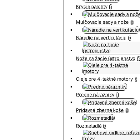
Krycie palchty
0
Mulčovacie sady a nože
0
Náradie na vertikutáciu
0
Nože na žacie ústrojenstvo
0
Oleje pre 4-taktné motory
0
Predné nárazníky
0
Prídavné zberné koše
0
Rozmetadlá
0