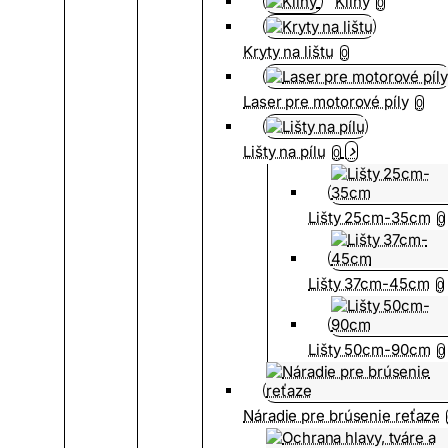
Kliny
0
Kryty na lištu
0
Laser pre motorové píly
0
Lišty na pílu
0
Lišty 25cm-35cm
0
Lišty 37cm-45cm
0
Lišty 50cm-90cm
0
Náradie pre brúsenie reťaze