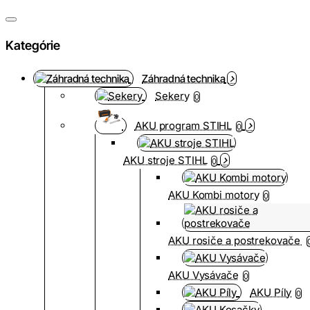
Kategórie
Záhradná technika
Sekery
0
AKU program STIHL
0
AKU stroje STIHL
0
AKU Kombi motory
0
AKU rosiče a postrekovače
AKU Vysávače
0
AKU Píly
0