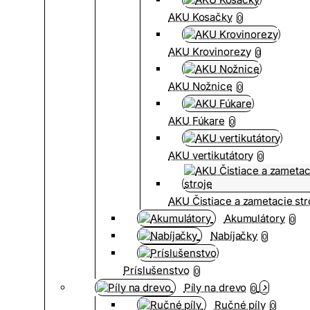
AKU Kosačky
0
AKU Krovinorezy
0
AKU Nožnice
0
AKU Fúkare
0
AKU vertikutátory
0
AKU Čistiace a zametacie str
Akumulátory
0
Nabíjačky
0
Príslušenstvo
0
Píly na drevo
0
Ručné píly
0