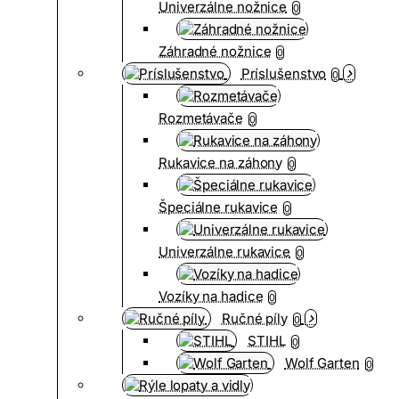
Univerzálne nožnice
0
Záhradné nožnice
0
Príslušenstvo
0
Rozmetávače
0
Rukavice na záhony
0
Špeciálne rukavice
0
Univerzálne rukavice
0
Vozíky na hadice
0
Ručné píly
0
STIHL
0
Wolf Garten
0