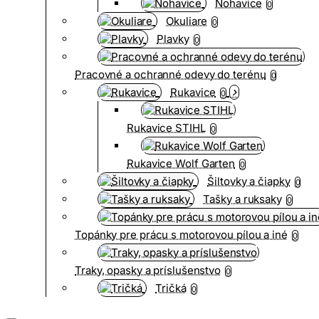
Nohavice
0
Okuliare
0
Plavky
0
Pracovné a ochranné odevy do terénu
0
Rukavice
0
Rukavice STIHL
0
Rukavice Wolf Garten
0
Šiltovky a čiapky
0
Tašky a ruksaky
0
Topánky pre prácu s motorovou pílou a iné
0
Traky, opasky a príslušenstvo
0
Tričká
0