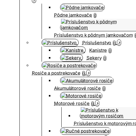
Pôdne jamkovače
0
Príslušenstvo k pôdnym jamkovačom
Príslušenstvo
0
Kanistre
0
Sekery
0
Rosiče a postrekovače
0
Akumulátorové rosiče
0
Motorové rosiče
0
Príslušenstvo k motorovým 