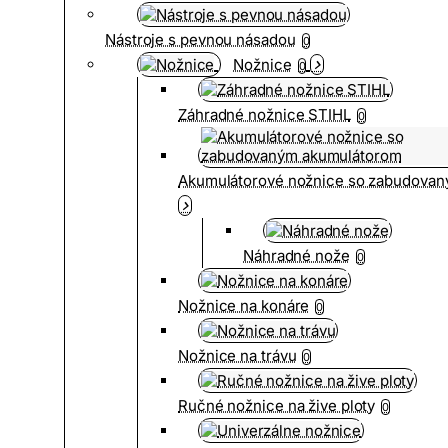
Nástroje s pevnou násadou
0
Nožnice
0
Záhradné nožnice STIHL
0
Akumulátorové nožnice so zabudova
Náhradné nože
0
Nožnice na konáre
0
Nožnice na trávu
0
Ručné nožnice na žive ploty
0