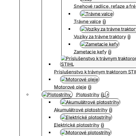
Snehové radlice, reťaze a fr
Trávne valce
0
Vozíky za trávne traktory
0
Zametacie kefy
0
Príslušenstvo k trávnym traktorom ST
Motorové oleje
0
Plotostrihy
0
Akumulátrové plotostrihy
0
Elektrické plotostrihy
0