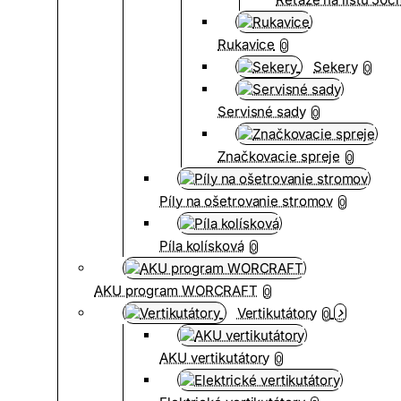
Rukavice
0
Sekery
0
Servisné sady
0
Značkovacie spreje
0
Píly na ošetrovanie stromov
0
Píla kolísková
0
AKU program WORCRAFT
0
Vertikutátory
0
AKU vertikutátory
0