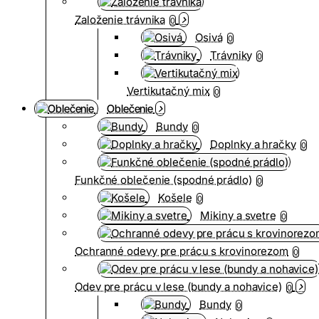
Založenie trávnika
0
Osivá
0
Trávniky
0
Vertikutačný mix
0
Oblečenie
Bundy
0
Doplnky a hračky
0
Funkčné oblečenie (spodné prádlo)
0
Košele
0
Mikiny a svetre
0
Ochranné odevy pre prácu s krovinorezom
0
Odev pre prácu v lese (bundy a nohavice)
0
Bundy
0