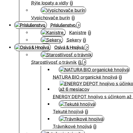
Rýle lopaty a vidly
0
Vypichovače burín
0
Príslušenstvo
Kanistre
0
Sekery
0
Osivá & Hnojivá
Starostlivosť o trávnik
0
NATURA BIO organické hnojivá
0
ENERGY DEPOT hnojivo s účinkom až 
Tekuté hnojivá
0
Trávnikové hnojivá
0