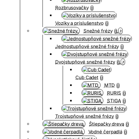
Rozbrusovačky
0
Vozíky a príslušenstvo
0
Snežné frézy
0
Jednostupňové snežné frézy
0
Dvojstupňové snežné frézy
0
Cub Cadet
0
MTD
0
RURIS
0
STIGA
0
Trojstupňové snežné frézy
0
Štiepačky dreva
0
Vodné čerpadlá
0