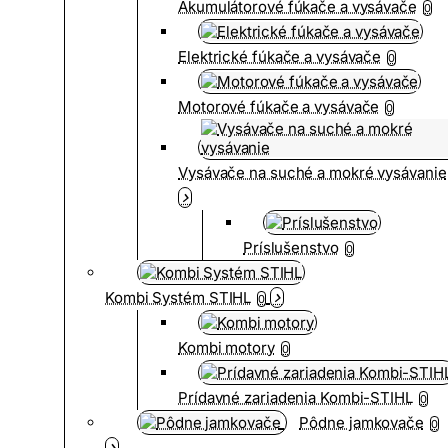
Akumulátorové fúkače a vysávače
0
Elektrické fúkače a vysávače
0
Motorové fúkače a vysávače
0
Vysávače na suché a mokré vysávanie
Príslušenstvo
0
Kombi Systém STIHL
0
Kombi motory
0
Prídavné zariadenia Kombi-STIHL
0
Pôdne jamkovače
0