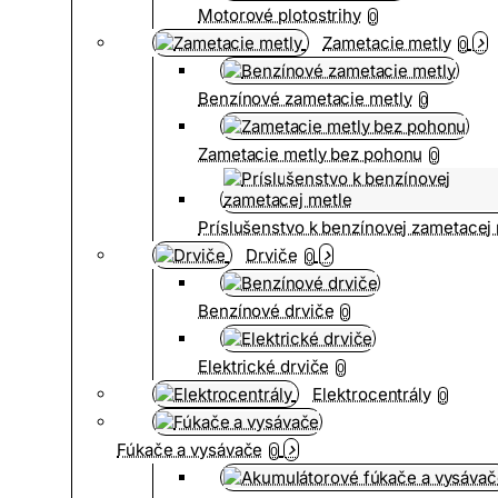
Motorové plotostrihy
0
Zametacie metly
0
Benzínové zametacie metly
0
Zametacie metly bez pohonu
0
Príslušenstvo k benzínovej zametacej
Drviče
0
Benzínové drviče
0
Elektrické drviče
0
Elektrocentrály
0
Fúkače a vysávače
0