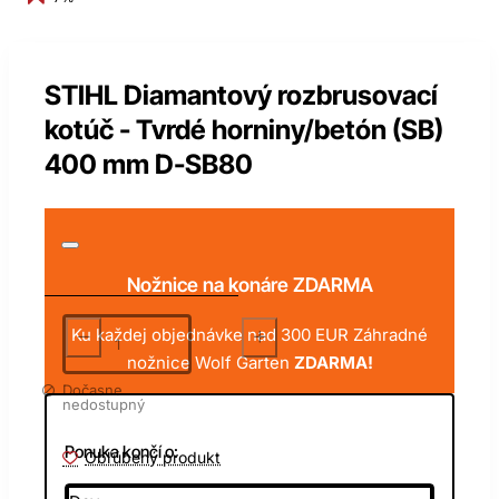
STIHL Diamantový rozbrusovací
kotúč - Tvrdé horniny/betón (SB)
400 mm D-SB80
Nožnice na konáre ZDARMA
Ku každej objednávke nad 300 EUR Záhradné
nožnice Wolf Garten
ZDARMA!
Dočasne
nedostupný
Ponuka končí o:
Obľúbený produkt