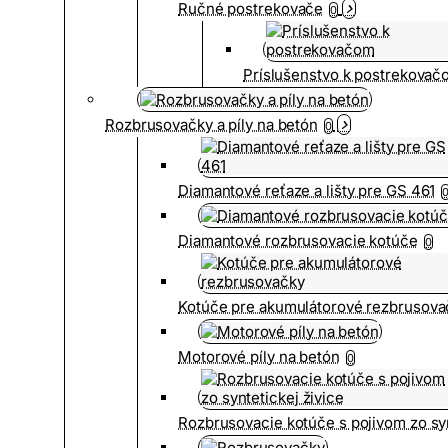
Ručné postrekovače
0
Príslušenstvo k postrekovač
Rozbrusovačky a píly na betón
0
Diamantové reťaze a lišty pre GS 461
Diamantové rozbrusovacie kotúče
0
Kotúče pre akumulátorové rezbrusova
Motorové píly na betón
0
Rozbrusovacie kotúče s pojivom zo syn