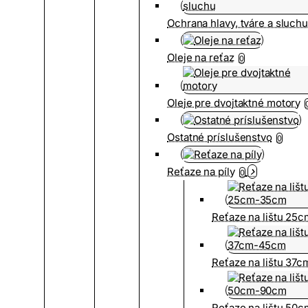
Ochrana hlavy, tváre a sluch
Oleje na reťaz
0
Oleje pre dvojtaktné motory
Ostatné príslušenstvo
0
Reťaze na píly
0
Reťaze na lištu 25
Reťaze na lištu 37
Reťaze na lištu 50