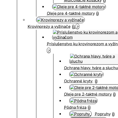
Mulčovacie kosačky
0
Oleje pre 4-taktné motory
0
Krovinorezy a vyžínače
0
Príslušenstvo ku krovinorezom a vyž
Ochrana hlavy, tváre a sluch
Ochranné kryty
0
Oleje pre 2-taktné motory
0
Pôdna fréza
0
Popruhy
0