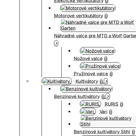
Elektrické vertikutátory
0
Motorové vertikutátory
0
Náhradné valce pre MTD a Wolf Garte
Nožové valce
0
Pružinové valce
0
Kultivátory
0
Benzínové kultivátory
0
RURIS
0
Vari
0
Benzínové kultivátory Stihl
0