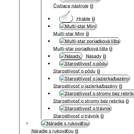
Čistiace nástroje
0
Hrable
0
Multi-star Mini
0
Multi-star poriadková lišta
0
Násady
0
Starostlivosť o pôdu
0
Starostlivosť o jazierka/bazény
0
Starostlivosť o stromy bez rebríka
0
Starostlivosť o trávnik
0
Náradie s rukoväťou
0