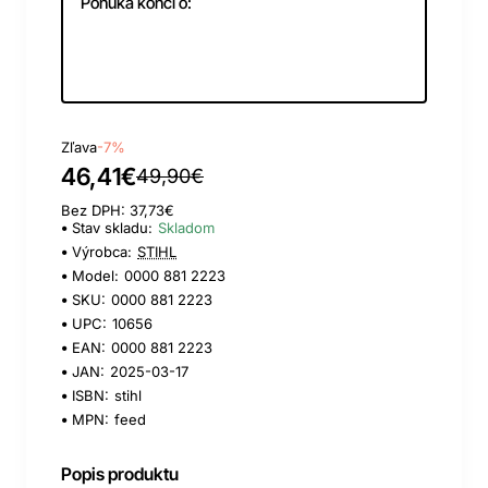
Ponuka končí o:
Day
Hour
Min
Sec
Zľava
-7%
46,41€
49,90€
Bez DPH: 37,73€
Stav skladu:
Skladom
Výrobca:
STIHL
Model:
0000 881 2223
SKU:
0000 881 2223
UPC:
10656
EAN:
0000 881 2223
JAN:
2025-03-17
ISBN:
stihl
MPN:
feed
Popis produktu