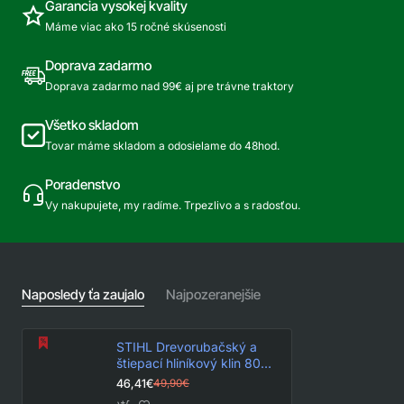
Garancia vysokej kvality
Máme viac ako 15 ročné skúsenosti
Doprava zadarmo
Doprava zadarmo nad 99€ aj pre trávne traktory
Všetko skladom
Tovar máme skladom a odosielame do 48hod.
Poradenstvo
Vy nakupujete, my radíme. Trpezlivo a s radosťou.
Naposledy ťa zaujalo
Najpozeranejšie
STIHL Drevorubačský a
štiepací hliníkový klin 800
g
46,41€
49,90€