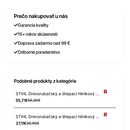
Prečo nakupovať u nás
Garancia kvality
15+ rokov skúseností
Doprava zadarmo nad 99 €
Odborné poradenstvo
Podobné produkty z kategórie
STIHL Drevorubačský a štiepací hliníkový klin 1000 g
55,71€
59,90€
STIHL Drevorubačský a štiepací hliníkový klin 600 g
37,11€
39,90€