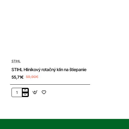
-7%
STIHL
STIHL Hliníkový rotačný klin na štiepanie
55,71€
59,90€
STIHL
Hliníkový
rotačný
klin
na
štiepanie