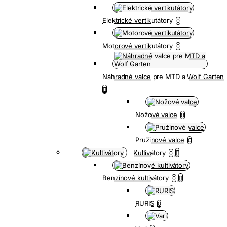
Elektrické vertikutátory
0
Motorové vertikutátory
0
Náhradné valce pre MTD a Wolf Garten
Nožové valce
0
Pružinové valce
0
Kultivátory
0
Benzínové kultivátory
0
RURIS
0