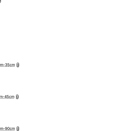
0
5cm-35cm
0
7cm-45cm
0
0cm-90cm
0