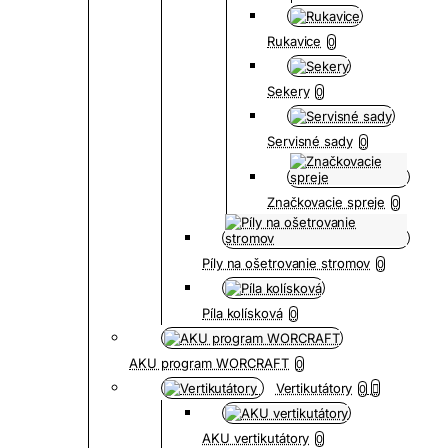
Rukavice
0
Sekery
0
Servisné sady
0
Značkovacie spreje
0
Píly na ošetrovanie stromov
0
Píla kolísková
0
AKU program WORCRAFT
0
Vertikutátory
0
AKU vertikutátory
0