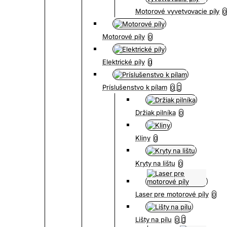
Motorové vyvetvovacie píly
0
Motorové píly
0
Elektrické píly
0
Príslušenstvo k pílam
0
Držiak pilníka
0
Kliny
0
Kryty na lištu
0
Laser pre motorové píly
0
Lišty na pílu
0