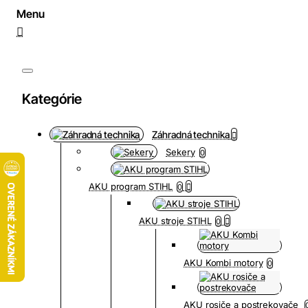
Kategórie
Záhradná technika
Sekery
0
AKU program STIHL
0
AKU stroje STIHL
0
AKU Kombi motory
0
AKU rosiče a postrekovače