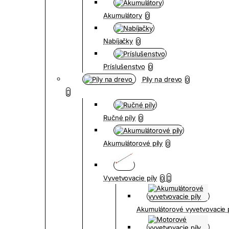
Akumulátory
0
Nabíjačky
0
Príslušenstvo
0
Píly na drevo
0
Ručné píly
0
Akumulátorové píly
0
Vyvetvovacie píly
0
Akumulátorové vyvetvovacie p