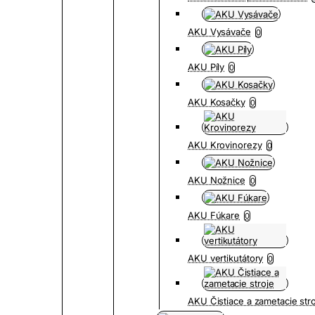
AKU Vysávače
0
AKU Píly
0
AKU Kosačky
0
AKU Krovinorezy
0
AKU Nožnice
0
AKU Fúkare
0
AKU vertikutátory
0
AKU Čistiace a zametacie str