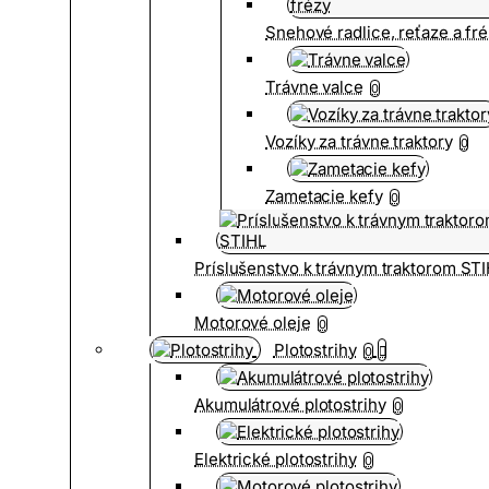
Snehové radlice, reťaze a fr
Trávne valce
0
Vozíky za trávne traktory
0
Zametacie kefy
0
Príslušenstvo k trávnym traktorom ST
Motorové oleje
0
Plotostrihy
0
Akumulátrové plotostrihy
0
Elektrické plotostrihy
0