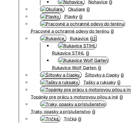
Nohavice
0
Okuliare
0
Plavky
0
Pracovné a ochranné odevy do terénu
0
Rukavice
0
Rukavice STIHL
0
Rukavice Wolf Garten
0
Šiltovky a čiapky
0
Tašky a ruksaky
0
Topánky pre prácu s motorovou pílou a iné
0
Traky, opasky a príslušenstvo
0
Tričká
0