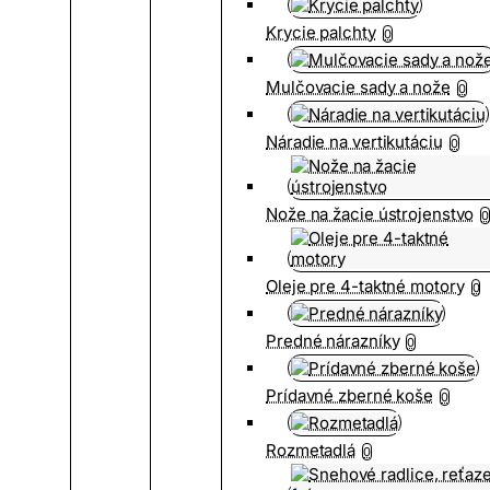
Krycie palchty
0
Mulčovacie sady a nože
0
Náradie na vertikutáciu
0
Nože na žacie ústrojenstvo
0
Oleje pre 4-taktné motory
0
Predné nárazníky
0
Prídavné zberné koše
0
Rozmetadlá
0