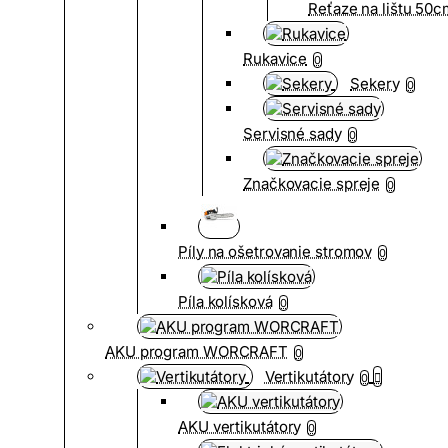
Reťaze na lištu 50
Rukavice
0
Sekery
0
Servisné sady
0
Značkovacie spreje
0
Píly na ošetrovanie stromov
0
Píla kolísková
0
AKU program WORCRAFT
0
Vertikutátory
0
AKU vertikutátory
0