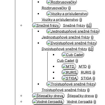
Rozbrusovačky
0
Vozíky a príslušenstvo
0
Snežné frézy
0
Jednostupňové snežné frézy
0
Dvojstupňové snežné frézy
0
Cub Cadet
0
MTD
0
RURIS
0
STIGA
0
Trojstupňové snežné frézy
0
Štiepačky dreva
0
Vodné čerpadlá
0