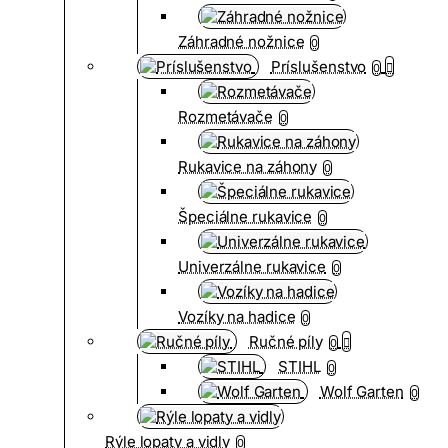
Záhradné nožnice
0
Príslušenstvo
0
Rozmetávače
0
Rukavice na záhony
0
Špeciálne rukavice
0
Univerzálne rukavice
0
Vozíky na hadice
0
Ručné píly
0
STIHL
0
Wolf Garten
0
Rýle lopaty a vidly
0