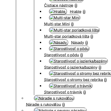
Čistiace nástroje
0
Hrable
0
Multi-star Mini
0
Multi-star poriadková lišta
0
Násady
0
Starostlivosť o pôdu
0
Starostlivosť o jazierka/bazény
0
Starostlivosť o stromy bez rebríka
0
Starostlivosť o trávnik
0
Náradie s rukoväťou
0