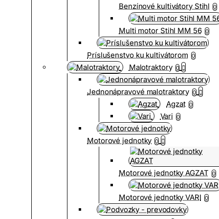
Benzínové kultivátory Stihl
0
Multi motor Stihl MM 56
0
Príslušenstvo ku kultivátorom
0
Malotraktory
0
Jednonápravové malotraktory
0
Agzat
0
Vari
0
Motorové jednotky
0
Motorové jednotky AGZAT
0
Motorové jednotky VARI
0