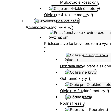
Mulčovacie kosačky
0
Oleje pre 4-taktné motory
0
Krovinorezy a vyžínače
0
Príslušenstvo ku krovinorezom a vyž
Ochrana hlavy, tváre a sluch
Ochranné kryty
0
Oleje pre 2-taktné motory
0
Pôdna fréza
0
Popruhy
0