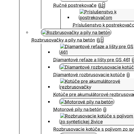
Ručné postrekovače
0
Príslušenstvo k postrekovač
Rozbrusovačky a píly na betón
0
Diamantové reťaze a lišty pre GS 461
Diamantové rozbrusovacie kotúče
0
Kotúče pre akumulátorové rezbrusova
Motorové píly na betón
0
Rozbrusovacie kotúče s pojivom zo syn