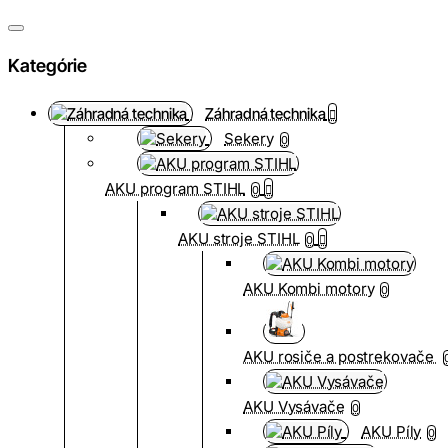
Kategórie
Záhradná technika
Sekery
0
AKU program STIHL
0
AKU stroje STIHL
0
AKU Kombi motory
0
AKU rosiče a postrekovače
AKU Vysávače
0
AKU Píly
0