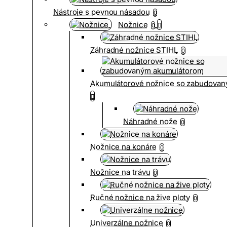
Nástroje s pevnou násadou
0
Nožnice
0
Záhradné nožnice STIHL
0
Akumulátorové nožnice so zabudova
Náhradné nože
0
Nožnice na konáre
0
Nožnice na trávu
0
Ručné nožnice na žive ploty
0
Univerzálne nožnice
0