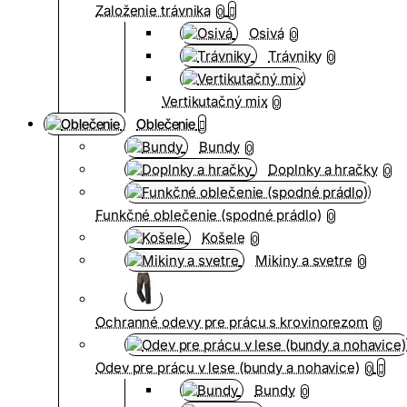
Založenie trávnika
0
Osivá
0
Trávniky
0
Vertikutačný mix
0
Oblečenie
Bundy
0
Doplnky a hračky
0
Funkčné oblečenie (spodné prádlo)
0
Košele
0
Mikiny a svetre
0
Ochranné odevy pre prácu s krovinorezom
0
Odev pre prácu v lese (bundy a nohavice)
0
Bundy
0