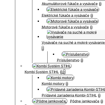
Akumulátorové fúkače a vysávače
0
Elektrické fúkače a vysávače
0
Motorové fúkače a vysávače
0
Vysávače na suché a mokré vysávanie
Príslušenstvo
0
Kombi Systém STIHL
0
Kombi motory
0
Prídavné zariadenia Kombi-STIHL
0
Pôdne jamkovače
0