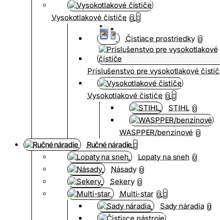
Vysokotlakové čističe
0
Čistiace prostriedky
0
Príslušenstvo pre vysokotlakové čisti
Vysokotlakové čističe
0
STIHL
0
WASPPER/benzínové
0
Ručné náradie
Lopaty na sneh
0
Násady
0
Sekery
0
Multi-star
0
Sady náradia
0