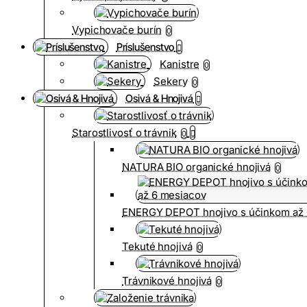
Vypichovače burín
0
Príslušenstvo
Kanistre
0
Sekery
0
Osivá & Hnojivá
Starostlivosť o trávnik
0
NATURA BIO organické hnojivá
0
ENERGY DEPOT hnojivo s účinkom až 
Tekuté hnojivá
0
Trávnikové hnojivá
0