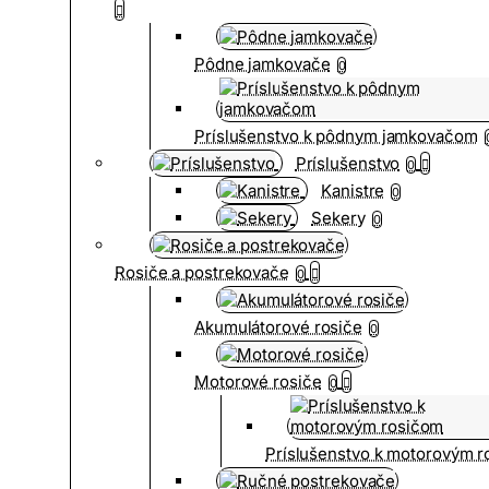
Pôdne jamkovače
0
Príslušenstvo k pôdnym jamkovačom
Príslušenstvo
0
Kanistre
0
Sekery
0
Rosiče a postrekovače
0
Akumulátorové rosiče
0
Motorové rosiče
0
Príslušenstvo k motorovým 