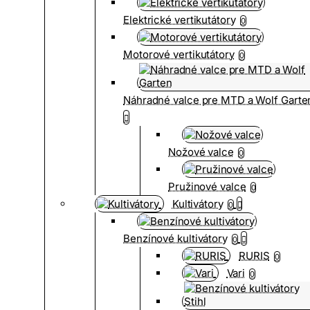
Elektrické vertikutátory
0
Motorové vertikutátory
0
Náhradné valce pre MTD a Wolf Garte
Nožové valce
0
Pružinové valce
0
Kultivátory
0
Benzínové kultivátory
0
RURIS
0
Vari
0