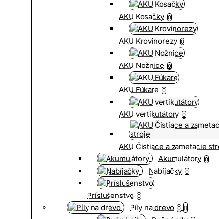
AKU Kosačky
0
AKU Krovinorezy
0
AKU Nožnice
0
AKU Fúkare
0
AKU vertikutátory
0
AKU Čistiace a zametacie str
Akumulátory
0
Nabíjačky
0
Príslušenstvo
0
Píly na drevo
0