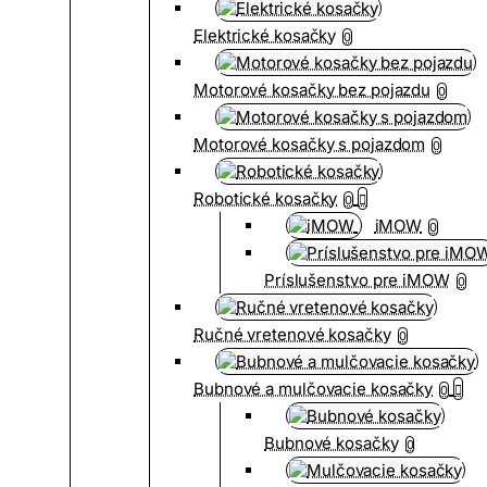
Elektrické kosačky
0
Motorové kosačky bez pojazdu
0
Motorové kosačky s pojazdom
0
Robotické kosačky
0
iMOW
0
Príslušenstvo pre iMOW
0
Ručné vretenové kosačky
0
Bubnové a mulčovacie kosačky
0
Bubnové kosačky
0