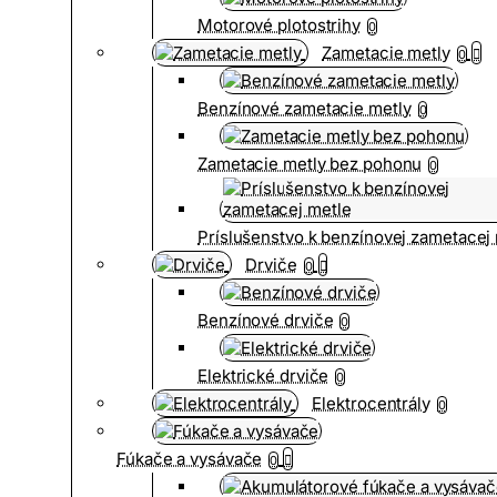
Motorové plotostrihy
0
Zametacie metly
0
Benzínové zametacie metly
0
Zametacie metly bez pohonu
0
Príslušenstvo k benzínovej zametacej
Drviče
0
Benzínové drviče
0
Elektrické drviče
0
Elektrocentrály
0
Fúkače a vysávače
0