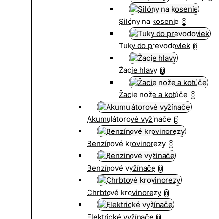
Silóny na kosenie
0
Tuky do prevodoviek
0
Žacie hlavy
0
Žacie nože a kotúče
0
Akumulátorové vyžínače
0
Benzínové krovinorezy
0
Benzínové vyžínače
0
Chrbtové krovinorezy
0
Elektrické vyžínače
0