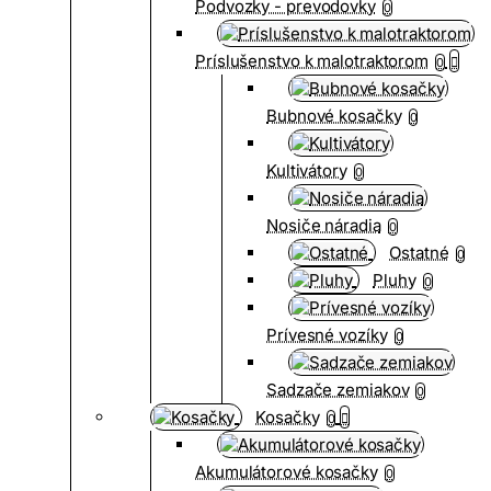
Podvozky - prevodovky
0
Príslušenstvo k malotraktorom
0
Bubnové kosačky
0
Kultivátory
0
Nosiče náradia
0
Ostatné
0
Pluhy
0
Prívesné vozíky
0
Sadzače zemiakov
0
Kosačky
0
Akumulátorové kosačky
0