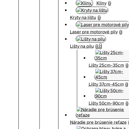
Kliny
0
Kryty na lištu
0
Laser pre motorové píly
0
Lišty na pílu
0
Lišty 25cm-35cm
0
Lišty 37cm-45cm
0
Lišty 50cm-90cm
0
Náradie pre brúsenie reťaze