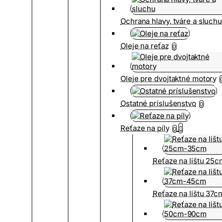
Ochrana hlavy, tváre a sluch
Oleje na reťaz
0
Oleje pre dvojtaktné motory
Ostatné príslušenstvo
0
Reťaze na píly
0
Reťaze na lištu 25
Reťaze na lištu 37