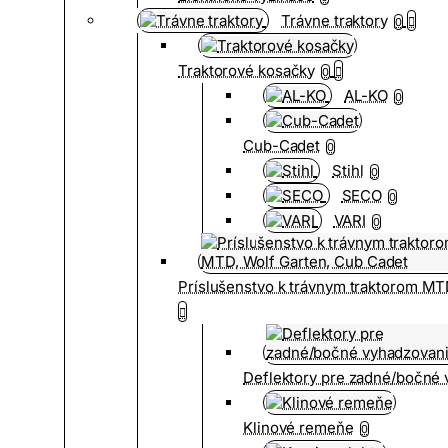
Trávne traktory
0
Traktorové kosačky
0
AL-KO
0
Cub-Cadet
0
Stihl
0
SECO
0
VARI
0
Príslušenstvo k trávnym traktorom MT
Deflektory pre zadné/bočné
Klinové remeňe
0