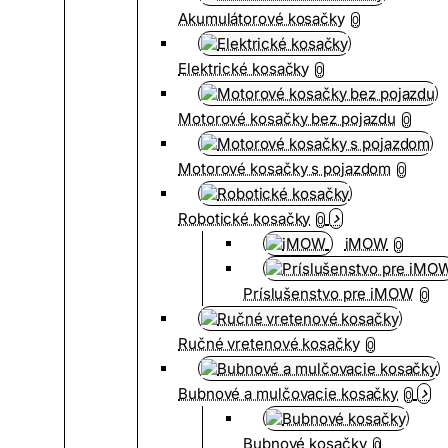
Akumulátorové kosačky
0
Elektrické kosačky
0
Motorové kosačky bez pojazdu
0
Motorové kosačky s pojazdom
0
Robotické kosačky
0
iMOW
0
Príslušenstvo pre iMOW
0
Ručné vretenové kosačky
0
Bubnové a mulčovacie kosačky
0
Bubnové kosačky
0