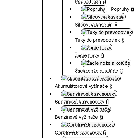
Pôdna fréza
0
Popruhy
0
Silóny na kosenie
0
Tuky do prevodoviek
0
Žacie hlavy
0
Žacie nože a kotúče
0
Akumulátorové vyžínače
0
Benzínové krovinorezy
0
Benzínové vyžínače
0
Chrbtové krovinorezy
0