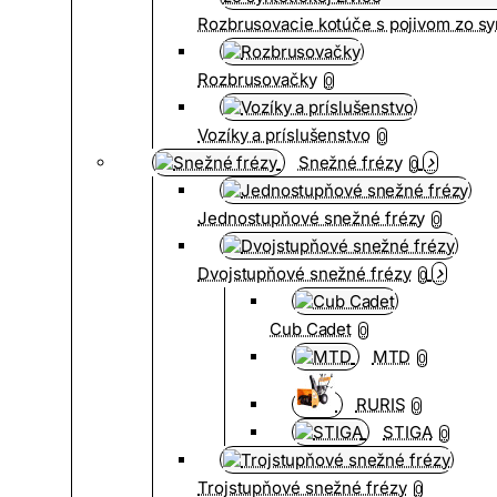
Rozbrusovacie kotúče s pojivom zo syn
Rozbrusovačky
0
Vozíky a príslušenstvo
0
Snežné frézy
0
Jednostupňové snežné frézy
0
Dvojstupňové snežné frézy
0
Cub Cadet
0
MTD
0
RURIS
0
STIGA
0
Trojstupňové snežné frézy
0