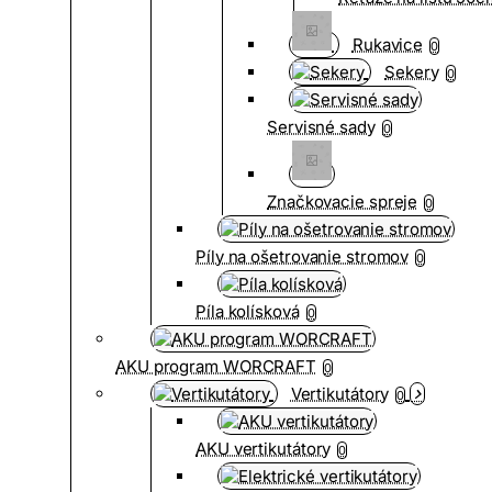
Rukavice
0
Sekery
0
Servisné sady
0
Značkovacie spreje
0
Píly na ošetrovanie stromov
0
Píla kolísková
0
AKU program WORCRAFT
0
Vertikutátory
0
AKU vertikutátory
0