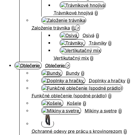
Trávnikové hnojivá
0
Založenie trávnika
0
Osivá
0
Trávniky
0
Vertikutačný mix
0
Oblečenie
Bundy
0
Doplnky a hračky
0
Funkčné oblečenie (spodné prádlo)
0
Košele
0
Mikiny a svetre
0
Ochranné odevy pre prácu s krovinorezom
0