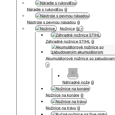
Náradie s rukoväťou
0
Nástroje s pevnou násadou
0
Nožnice
0
Záhradné nožnice STIHL
0
Akumulátorové nožnice so zabudova
Náhradné nože
0
Nožnice na konáre
0
Nožnice na trávu
0