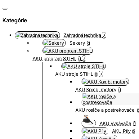
Kategórie
Záhradná technika
Sekery
0
AKU program STIHL
0
AKU stroje STIHL
0
AKU Kombi motory
0
AKU rosiče a postrekovače
AKU Vysávače
0
AKU Píly
0