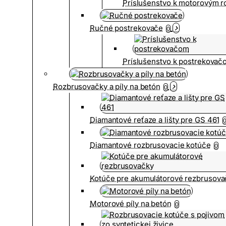
Príslušenstvo k motorovým 
Ručné postrekovače
0
Príslušenstvo k postrekovač
Rozbrusovačky a píly na betón
0
Diamantové reťaze a lišty pre GS 461
Diamantové rozbrusovacie kotúče
0
Kotúče pre akumulátorové rezbrusova
Motorové píly na betón
0