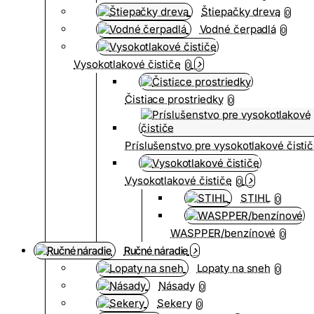
Štiepačky dreva
0
Vodné čerpadlá
0
Vysokotlakové čističe
0
Čistiace prostriedky
0
Príslušenstvo pre vysokotlakové čisti
Vysokotlakové čističe
0
STIHL
0
WASPPER/benzínové
0
Ručné náradie
Lopaty na sneh
0
Násady
0
Sekery
0