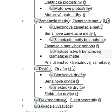
Elektrické plotostrihy
0
Motorové plotostrihy
0
Zametacie metly
0
Benzínové zametacie metly
0
Zametacie metly bez pohonu
0
Príslušenstvo k benzínovej zametacej
Drviče
0
Benzínové drviče
0
Elektrické drviče
0
Elektrocentrály
0