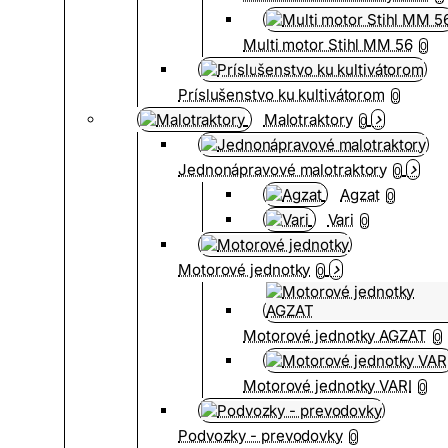
Multi motor Stihl MM 56
0
Príslušenstvo ku kultivátorom
0
Malotraktory
0
Jednonápravové malotraktory
0
Agzat
0
Vari
0
Motorové jednotky
0
Motorové jednotky AGZAT
0
Motorové jednotky VARI
0
Podvozky - prevodovky
0