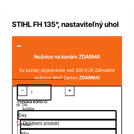
STIHL FH 135°, nastaviteľný uhol
Nožnice na konáre ZDARMA
Ku každej objednávke nad 300 EUR Záhradné
nožnice Wolf Garten
ZDARMA!
Ponuka končí o:
Do
košíka
Day
Obľúbený produkt
Hour
Min