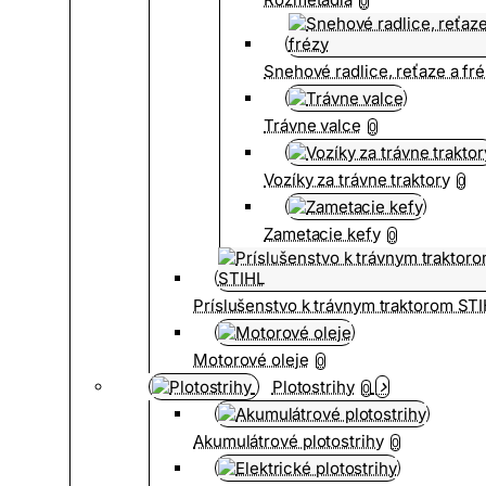
0
Snehové radlice, reťaze a fr
Trávne valce
0
Vozíky za trávne traktory
0
Zametacie kefy
0
Príslušenstvo k trávnym traktorom ST
Motorové oleje
0
Plotostrihy
0
Akumulátrové plotostrihy
0