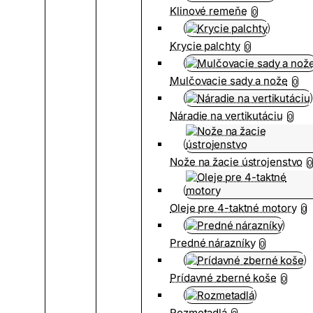
Klinové remeňe
0
Krycie palchty
0
Mulčovacie sady a nože
0
Náradie na vertikutáciu
0
Nože na žacie ústrojenstvo
0
Oleje pre 4-taktné motory
0
Predné nárazníky
0
Prídavné zberné koše
0
Rozmetadlá