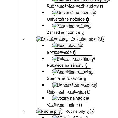
Ručné nožnice na žive ploty
0
Univerzálne nožnice
0
Záhradné nožnice
0
Príslušenstvo
0
Rozmetávače
0
Rukavice na záhony
0
Špeciálne rukavice
0
Univerzálne rukavice
0
Vozíky na hadice
0
Ručné píly
0
STIHL