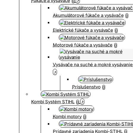
Fúkače a vysávače
0
Akumulátorové fúkače a vysávače
0
Elektrické fúkače a vysávače
0
Motorové fúkače a vysávače
0
Vysávače na suché a mokré vysávanie
Príslušenstvo
0
Kombi Systém STIHL
0
Kombi motory
0
Prídavné zariadenia Kombi-STIHL
0