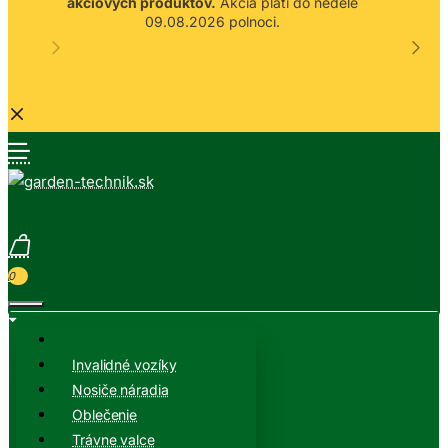
akciových produktov.
Akcia platí do nedele
09.08.2026 polnoci.
0
Invalidné vozíky
Nosiče náradia
Oblečenie
Trávne valce