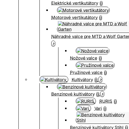
Elektrické vertikutátory
0
Motorové vertikutátory
0
Náhradné valce pre MTD a Wolf Garte
Nožové valce
0
Pružinové valce
0
Kultivátory
0
Benzínové kultivátory
0
RURIS
0
Vari
0
Benzínové kultivátory Stihl
0