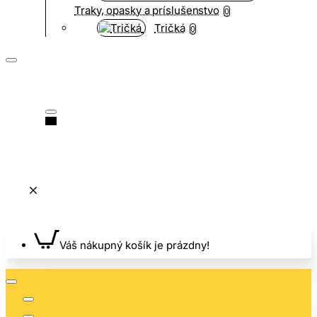
Traky, opasky a príslušenstvo
0
Tričká
0
Váš nákupný košík je prázdny!