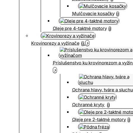
Mulčovacie kosačky
0
Oleje pre 4-taktné motory
0
Krovinorezy a vyžínače
0
Príslušenstvo ku krovinorezom a vyž
Ochrana hlavy, tváre a sluch
Ochranné kryty
0
Oleje pre 2-taktné motory
0