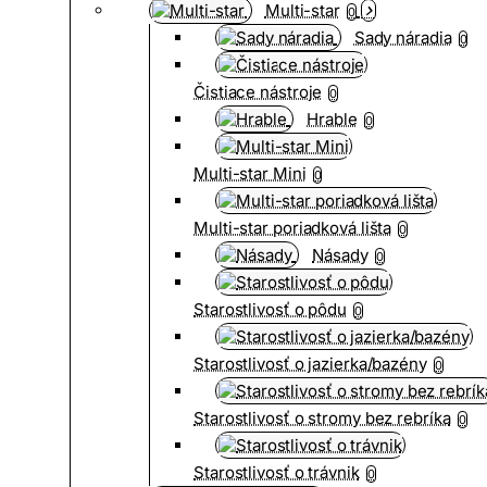
Multi-star
0
Sady náradia
0
Čistiace nástroje
0
Hrable
0
Multi-star Mini
0
Multi-star poriadková lišta
0
Násady
0
Starostlivosť o pôdu
0
Starostlivosť o jazierka/bazény
0
Starostlivosť o stromy bez rebríka
0
Starostlivosť o trávnik
0