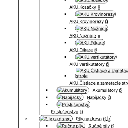
AKU Kosačky
0
AKU Krovinorezy
0
AKU Nožnice
0
AKU Fúkare
0
AKU vertikutátory
0
AKU Čistiace a zametacie str
Akumulátory
0
Nabíjačky
0
Príslušenstvo
0
Píly na drevo
0
Ručné píly
0