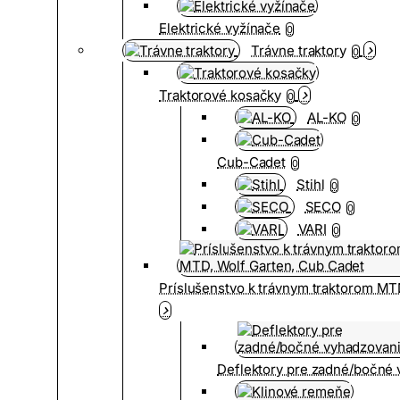
Elektrické vyžínače
0
Trávne traktory
0
Traktorové kosačky
0
AL-KO
0
Cub-Cadet
0
Stihl
0
SECO
0
VARI
0
Príslušenstvo k trávnym traktorom MT
Deflektory pre zadné/bočné