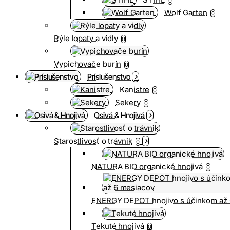
0
Wolf Garten
0
Rýle lopaty a vidly
0
Vypichovače burín
0
Príslušenstvo
Kanistre
0
Sekery
0
Osivá & Hnojivá
Starostlivosť o trávnik
0
NATURA BIO organické hnojivá
0
ENERGY DEPOT hnojivo s účinkom až 
Tekuté hnojivá
0