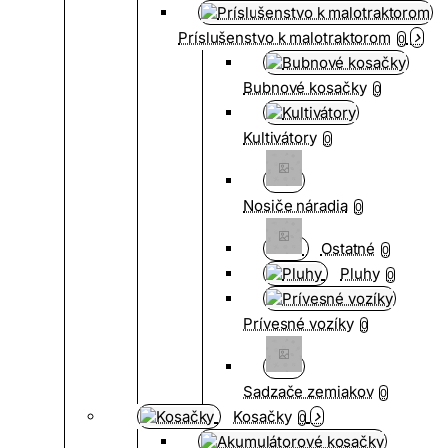
Príslušenstvo k malotraktorom
0
Bubnové kosačky
0
Kultivátory
0
Nosiče náradia
0
Ostatné
0
Pluhy
0
Prívesné vozíky
0
Sadzače zemiakov
0
Kosačky
0