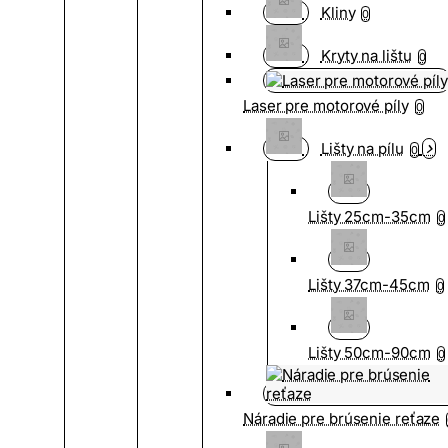
Kliny
0
Kryty na lištu
0
Laser pre motorové píly
0
Lišty na pílu
0
Lišty 25cm-35cm
0
Lišty 37cm-45cm
0
Lišty 50cm-90cm
0
Náradie pre brúsenie reťaze