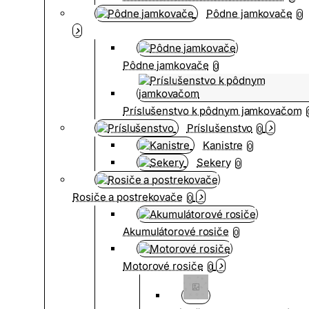
Pôdne jamkovače
0
Pôdne jamkovače
0
Príslušenstvo k pôdnym jamkovačom
Príslušenstvo
0
Kanistre
0
Sekery
0
Rosiče a postrekovače
0
Akumulátorové rosiče
0
Motorové rosiče
0