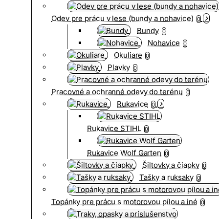
Odev pre prácu v lese (bundy a nohavice)
0
Bundy
0
Nohavice
0
Okuliare
0
Plavky
0
Pracovné a ochranné odevy do terénu
0
Rukavice
0
Rukavice STIHL
0
Rukavice Wolf Garten
0
Šiltovky a čiapky
0
Tašky a ruksaky
0
Topánky pre prácu s motorovou pílou a iné
0