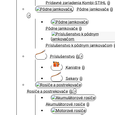
Prídavné zariadenia Kombi-STIHL
0
Pôdne jamkovače
0
Pôdne jamkovače
0
Príslušenstvo k pôdnym jamkovačom
Príslušenstvo
0
Kanistre
0
Sekery
0
Rosiče a postrekovače
0
Akumulátorové rosiče
0