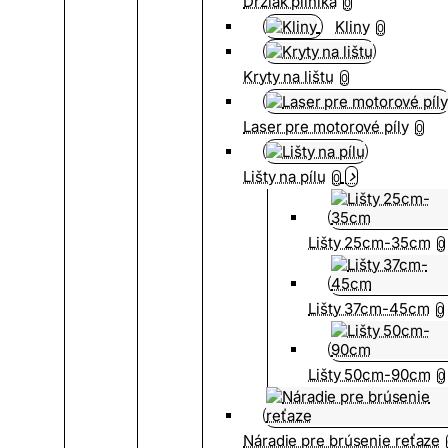
Držiak pilníka
0
Kliny
0
Kryty na lištu
0
Laser pre motorové píly
0
Lišty na pílu
0
Lišty 25cm-35cm
0
Lišty 37cm-45cm
0
Lišty 50cm-90cm
0
Náradie pre brúsenie reťaze