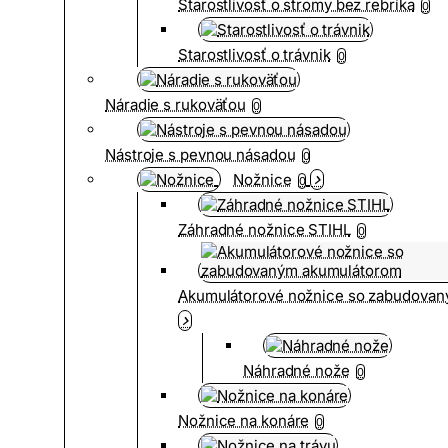
Starostlivosť o stromy bez rebríka
0
Starostlivosť o trávnik
0
Náradie s rukoväťou
0
Nástroje s pevnou násadou
0
Nožnice
0
Záhradné nožnice STIHL
0
Akumulátorové nožnice so zabudova
Náhradné nože
0
Nožnice na konáre
0