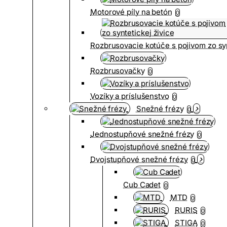
Motorové píly na betón
0
Rozbrusovacie kotúče s pojivom zo syn
Rozbrusovačky
0
Vozíky a príslušenstvo
0
Snežné frézy
0
Jednostupňové snežné frézy
0
Dvojstupňové snežné frézy
0
Cub Cadet
0
MTD
0
RURIS
0
STIGA
0