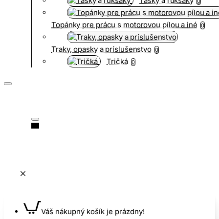
Tašky a ruksaky
0
Topánky pre prácu s motorovou pílou a iné
0
Traky, opasky a príslušenstvo
0
Tričká
0
Váš nákupný košík je prázdny!