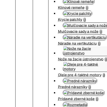
Klinové remeňe
0
Krycie palchty
0
Mulčovacie sady a nože
0
Náradie na vertikutáciu
0
Nože na žacie ústrojenstvo
0
Oleje pre 4-taktné motory
0
Predné nárazníky
0
Prídavné zberné koše
0