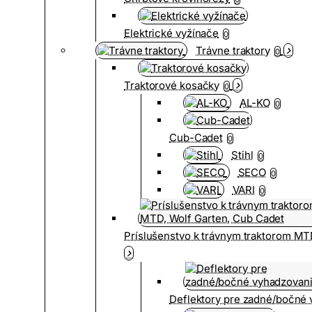
Elektrické vyžínače
0
Trávne traktory
0
Traktorové kosačky
0
AL-KO
0
Cub-Cadet
0
Stihl
0
SECO
0
VARI
0
Príslušenstvo k trávnym traktorom MT
Deflektory pre zadné/bočné