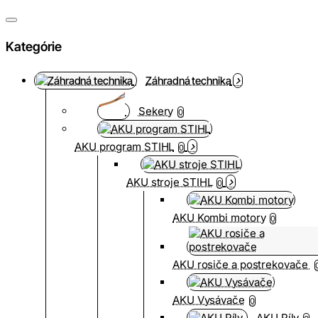
Kategórie
Záhradná technika
Sekery
0
AKU program STIHL
0
AKU stroje STIHL
0
AKU Kombi motory
0
AKU rosiče a postrekovače
AKU Vysávače
0
AKU Píly