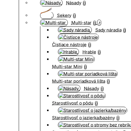
Násady
0
Sekery
0
Multi-star
0
Sady náradia
0
Čistiace nástroje
0
Hrable
0
Multi-star Mini
0
Multi-star poriadková lišta
0
Násady
0
Starostlivosť o pôdu
0
Starostlivosť o jazierka/bazény
0