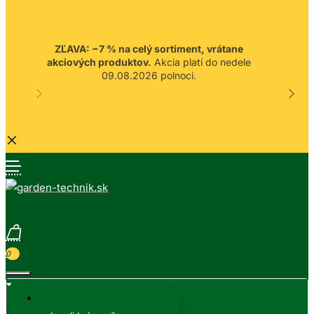
ZĽAVA: −7 % na celý sortiment, vrátane
akciových produktov.
Akcia platí do nedele
09.08.2026 polnoci.
0