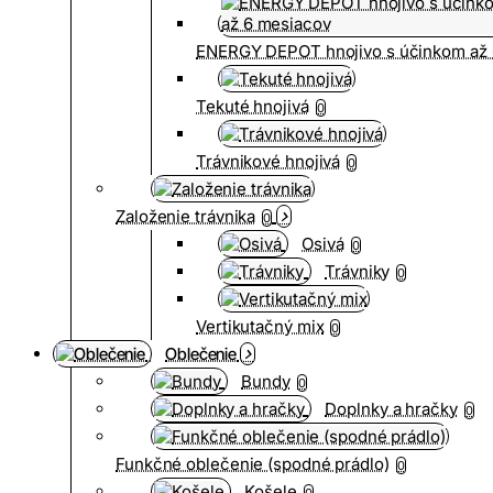
ENERGY DEPOT hnojivo s účinkom až 
Tekuté hnojivá
0
Trávnikové hnojivá
0
Založenie trávnika
0
Osivá
0
Trávniky
0
Vertikutačný mix
0
Oblečenie
Bundy
0
Doplnky a hračky
0
Funkčné oblečenie (spodné prádlo)
0
Košele
0