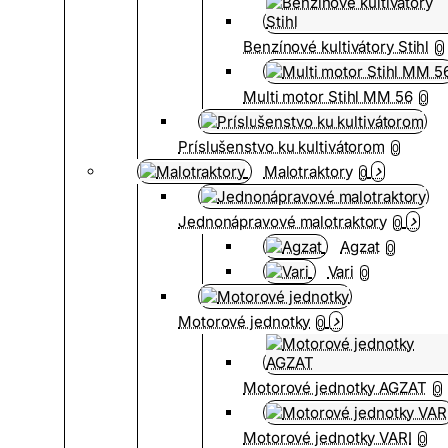
Benzínové kultivátory Stihl
0
Multi motor Stihl MM 56
0
Príslušenstvo ku kultivátorom
0
Malotraktory
0
Jednonápravové malotraktory
0
Agzat
0
Vari
0
Motorové jednotky
0
Motorové jednotky AGZAT
0
Motorové jednotky VARI
0