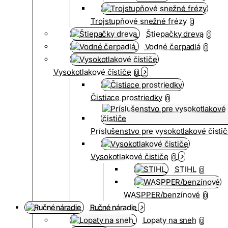
Trojstupňové snežné frézy
0
Štiepačky dreva
0
Vodné čerpadlá
0
Vysokotlakové čističe
0
Čistiace prostriedky
0
Príslušenstvo pre vysokotlakové čisti
Vysokotlakové čističe
0
STIHL
0
WASPPER/benzínové
0
Ručné náradie
Lopaty na sneh
0