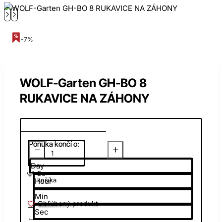
-7%
WOLF-Garten GH-BO 8
RUKAVICE NA ZÁHONY
Ponuka končí o:
Day
Do
košíka
Hour
Min
Obľúbený produkt
Sec