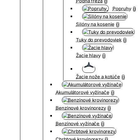
Pôdna fréza
0
Popruhy
0
Silóny na kosenie
0
Tuky do prevodoviek
0
Žacie hlavy
0
Žacie nože a kotúče
0
Akumulátorové vyžínače
0
Benzínové krovinorezy
0
Benzínové vyžínače
0
Chrbtové krovinorezy
0