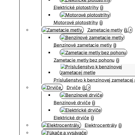
Elektrické plotostrihy
0
Motorové plotostrihy
0
Zametacie metly
0
Benzínové zametacie metly
0
Zametacie metly bez pohonu
0
Príslušenstvo k benzínovej zametacej
Drviče
0
Benzínové drviče
0
Elektrické drviče
0
Elektrocentrály
0