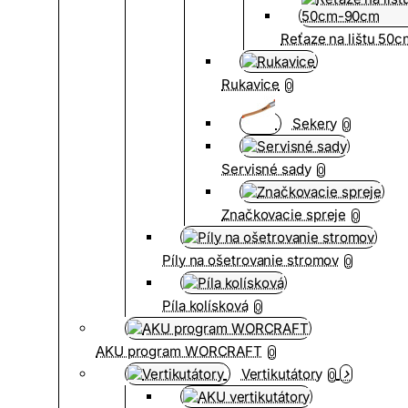
Reťaze na lištu 50
Rukavice
0
Sekery
0
Servisné sady
0
Značkovacie spreje
0
Píly na ošetrovanie stromov
0
Píla kolísková
0
AKU program WORCRAFT
0
Vertikutátory
0