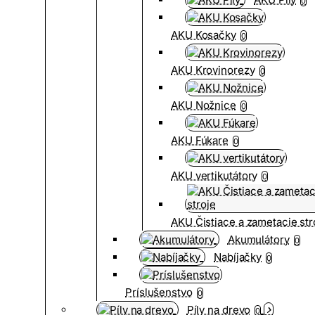
0
AKU Kosačky
0
AKU Krovinorezy
0
AKU Nožnice
0
AKU Fúkare
0
AKU vertikutátory
0
AKU Čistiace a zametacie str
Akumulátory
0
Nabíjačky
0
Príslušenstvo
0
Píly na drevo
0