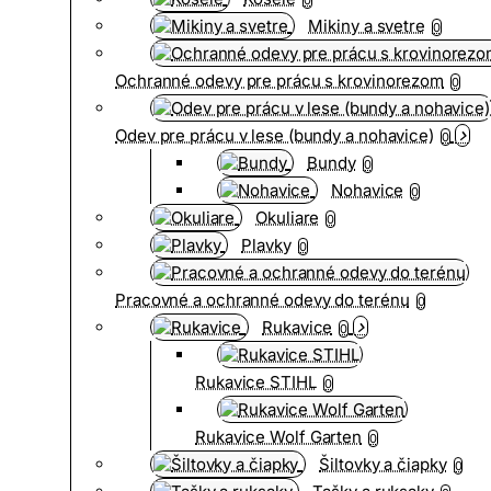
Mikiny a svetre
0
Ochranné odevy pre prácu s krovinorezom
0
Odev pre prácu v lese (bundy a nohavice)
0
Bundy
0
Nohavice
0
Okuliare
0
Plavky
0
Pracovné a ochranné odevy do terénu
0
Rukavice
0
Rukavice STIHL
0
Rukavice Wolf Garten
0
Šiltovky a čiapky
0