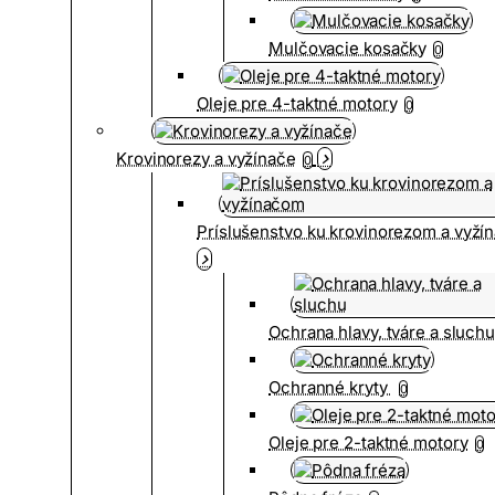
Mulčovacie kosačky
0
Oleje pre 4-taktné motory
0
Krovinorezy a vyžínače
0
Príslušenstvo ku krovinorezom a vyž
Ochrana hlavy, tváre a sluch
Ochranné kryty
0
Oleje pre 2-taktné motory
0