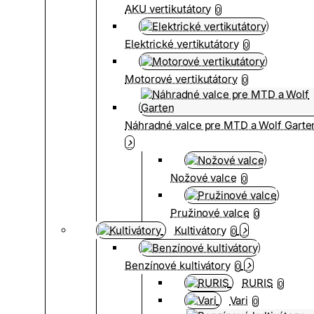
AKU vertikutátory
0
Elektrické vertikutátory
0
Motorové vertikutátory
0
Náhradné valce pre MTD a Wolf Garte
Nožové valce
0
Pružinové valce
0
Kultivátory
0
Benzínové kultivátory
0
RURIS
0
Vari
0