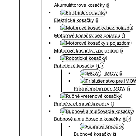
Akumulátorové kosačky
0
Elektrické kosačky
0
Motorové kosačky bez pojazdu
0
Motorové kosačky s pojazdom
0
Robotické kosačky
0
iMOW
0
Príslušenstvo pre iMOW
0
Ručné vretenové kosačky
0
Bubnové a mulčovacie kosačky
0
Bubnové kosačky
0