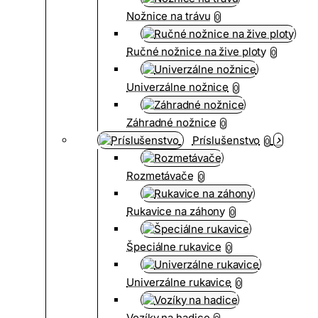
Nožnice na trávu
0
Ručné nožnice na žive ploty
0
Univerzálne nožnice
0
Záhradné nožnice
0
Príslušenstvo
0
Rozmetávače
0
Rukavice na záhony
0
Špeciálne rukavice
0
Univerzálne rukavice
0
Vozíky na hadice