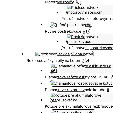
Motorové rosiče
0
Príslušenstvo k motorovým 
Ručné postrekovače
0
Príslušenstvo k postrekovač
Rozbrusovačky a píly na betón
0
Diamantové reťaze a lišty pre GS 461
Diamantové rozbrusovacie kotúče
0
Kotúče pre akumulátorové rezbrusova