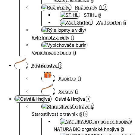
0
Ručné píly
0
STIHL
0
Wolf Garten
0
Rýle lopaty a vidly
0
Vypichovače burín
0
Príslušenstvo
Kanistre
0
Sekery
0
Osivá & Hnojivá
Starostlivosť o trávnik
0
NATURA BIO organické hnojivá
0