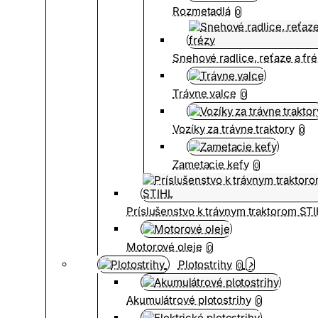
Rozmetadlá
0
Snehové radlice, reťaze a fr
Trávne valce
0
Vozíky za trávne traktory
0
Zametacie kefy
0
Príslušenstvo k trávnym traktorom ST
Motorové oleje
0
Plotostrihy
0
Akumulátrové plotostrihy
0