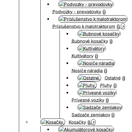
Podvozky - prevodovky
0
Príslušenstvo k malotraktorom
0
Bubnové kosačky
0
Kultivátory
0
Nosiče náradia
0
Ostatné
0
Pluhy
0
Prívesné vozíky
0
Sadzače zemiakov
0
Kosačky
0