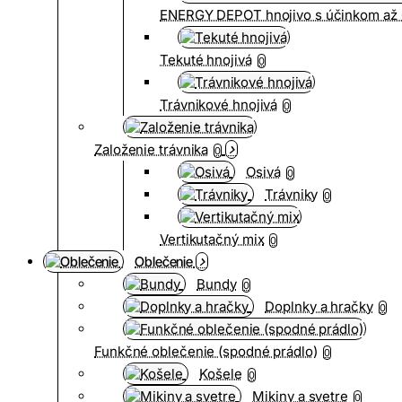
ENERGY DEPOT hnojivo s účinkom až 
Tekuté hnojivá
0
Trávnikové hnojivá
0
Založenie trávnika
0
Osivá
0
Trávniky
0
Vertikutačný mix
0
Oblečenie
Bundy
0
Doplnky a hračky
0
Funkčné oblečenie (spodné prádlo)
0
Košele
0
Mikiny a svetre
0