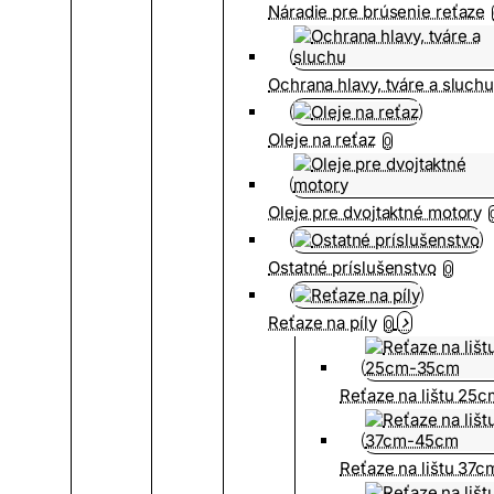
Náradie pre brúsenie reťaze
Ochrana hlavy, tváre a sluch
Oleje na reťaz
0
Oleje pre dvojtaktné motory
Ostatné príslušenstvo
0
Reťaze na píly
0
Reťaze na lištu 25
Reťaze na lištu 37