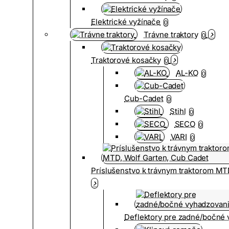
Elektrické vyžínače
0
Trávne traktory
0
Traktorové kosačky
0
AL-KO
0
Cub-Cadet
0
Stihl
0
SECO
0
VARI
0
Príslušenstvo k trávnym traktorom MT
Deflektory pre zadné/bočné