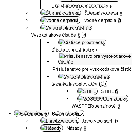
Trojstupňové snežné frézy
0
Štiepačky dreva
0
Vodné čerpadlá
0
Vysokotlakové čističe
0
Čistiace prostriedky
0
Príslušenstvo pre vysokotlakové čisti
Vysokotlakové čističe
0
STIHL
0
WASPPER/benzínové
0
Ručné náradie
Lopaty na sneh
0
Násady
0