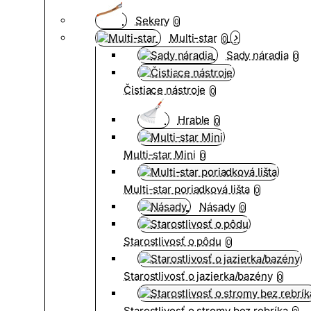
Sekery
0
Multi-star
0
Sady náradia
0
Čistiace nástroje
0
Hrable
0
Multi-star Mini
0
Multi-star poriadková lišta
0
Násady
0
Starostlivosť o pôdu
0
Starostlivosť o jazierka/bazény
0
Starostlivosť o stromy bez rebríka