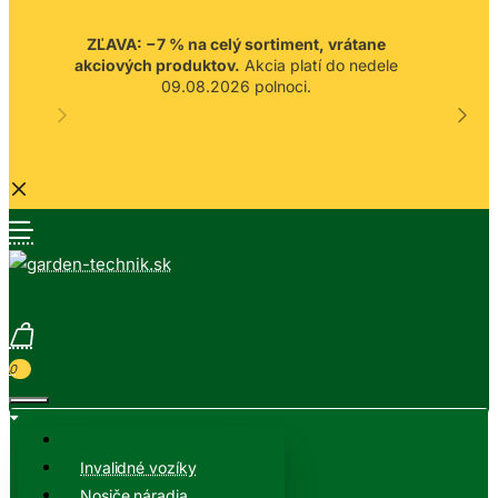
ZĽAVA: −7 % na celý sortiment, vrátane
akciových produktov.
Akcia platí do nedele
09.08.2026 polnoci.
0
Invalidné vozíky
Nosiče náradia