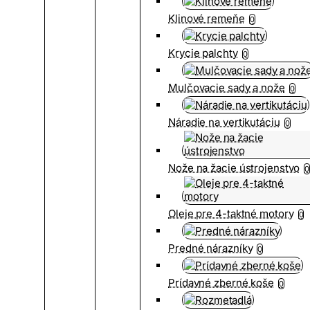
Klinové remeňe
0
Krycie palchty
0
Mulčovacie sady a nože
0
Náradie na vertikutáciu
0
Nože na žacie ústrojenstvo
0
Oleje pre 4-taktné motory
0
Predné nárazníky
0
Prídavné zberné koše
0