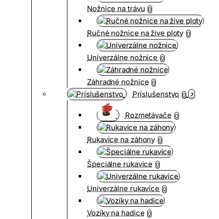
Nožnice na trávu
0
Ručné nožnice na žive ploty
0
Univerzálne nožnice
0
Záhradné nožnice
0
Príslušenstvo
0
Rozmetávače
0
Rukavice na záhony
0
Špeciálne rukavice
0
Univerzálne rukavice
0
Vozíky na hadice
0