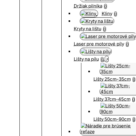
Držiak pilníka
0
Kliny
0
Kryty na lištu
0
Laser pre motorové píly
0
Lišty na pílu
0
Lišty 25cm-35cm
0
Lišty 37cm-45cm
0
Lišty 50cm-90cm
0