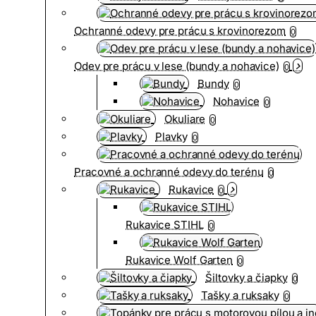
Ochranné odevy pre prácu s krovinorezom
0
Odev pre prácu v lese (bundy a nohavice)
0
Bundy
0
Nohavice
0
Okuliare
0
Plavky
0
Pracovné a ochranné odevy do terénu
0
Rukavice
0
Rukavice STIHL
0
Rukavice Wolf Garten
0
Šiltovky a čiapky
0
Tašky a ruksaky
0