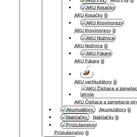
0
AKU Kosačky
0
AKU Krovinorezy
0
AKU Nožnice
0
AKU Fúkare
0
AKU vertikutátory
0
AKU Čistiace a zametacie str
Akumulátory
0
Nabíjačky
0
Príslušenstvo
0