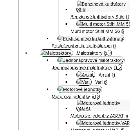
Benzínové kultivátory Stihl
0
Multi motor Stihl MM 56
0
Príslušenstvo ku kultivátorom
0
Malotraktory
0
Jednonápravové malotraktory
0
Agzat
0
Vari
0
Motorové jednotky
0
Motorové jednotky AGZAT
0