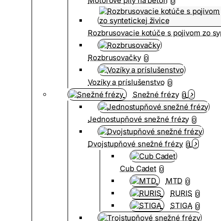
Motorové píly na betón
0
Rozbrusovacie kotúče s pojivom zo syn
Rozbrusovačky
0
Vozíky a príslušenstvo
0
Snežné frézy
0
Jednostupňové snežné frézy
0
Dvojstupňové snežné frézy
0
Cub Cadet
0
MTD
0
RURIS
0
STIGA
0