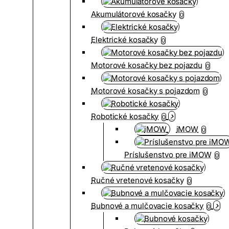
Akumulátorové kosačky
0
Elektrické kosačky
0
Motorové kosačky bez pojazdu
0
Motorové kosačky s pojazdom
0
Robotické kosačky
0
iMOW
0
Príslušenstvo pre iMOW
0
Ručné vretenové kosačky
0
Bubnové a mulčovacie kosačky
0