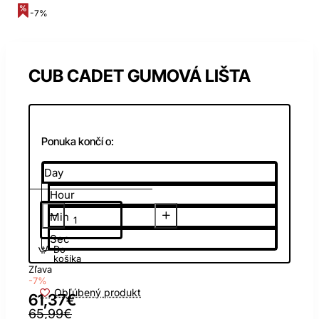
-7%
CUB CADET GUMOVÁ LIŠTA
Ponuka končí o:
Day
Hour
Min
Sec
Do
košíka
Zľava
-7%
Obľúbený produkt
61,37€
65,99€