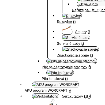
Reťaze na lištu 50
Rukavice
0
Sekery
0
Servisné sady
0
Značkovacie spreje
0
Píly na ošetrovanie stromov
0
Píla kolísková
0
AKU program WORCRAFT
0
Vertikutátory
0