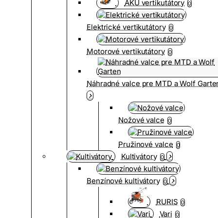
AKU vertikutátory
0
Elektrické vertikutátory
0
Motorové vertikutátory
0
Náhradné valce pre MTD a Wolf Garte
Nožové valce
0
Pružinové valce
0
Kultivátory
0
Benzínové kultivátory
0
RURIS
0
Vari
0