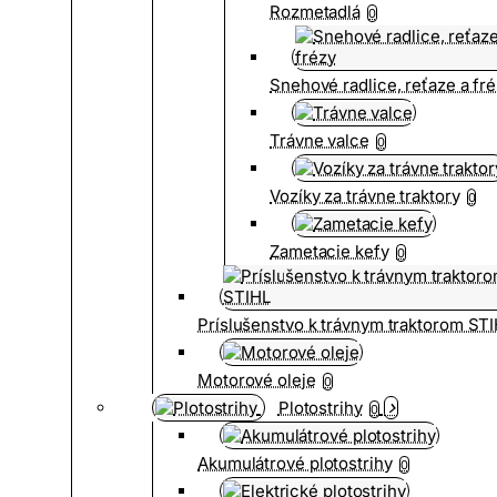
Rozmetadlá
0
Snehové radlice, reťaze a fr
Trávne valce
0
Vozíky za trávne traktory
0
Zametacie kefy
0
Príslušenstvo k trávnym traktorom ST
Motorové oleje
0
Plotostrihy
0
Akumulátrové plotostrihy
0