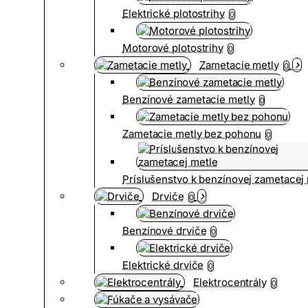
Elektrické plotostrihy
0
Motorové plotostrihy
0
Zametacie metly
0
Benzínové zametacie metly
0
Zametacie metly bez pohonu
0
Príslušenstvo k benzínovej zametacej
Drviče
0
Benzínové drviče
0
Elektrické drviče
0
Elektrocentrály
0