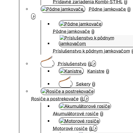
Prídavné zariadenia Kombi-STIHL
0
Pôdne jamkovače
0
Pôdne jamkovače
0
Príslušenstvo k pôdnym jamkovačom
Príslušenstvo
0
Kanistre
0
Sekery
0
Rosiče a postrekovače
0
Akumulátorové rosiče
0
Motorové rosiče
0