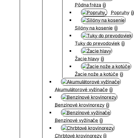
Pôdna fréza
0
Popruhy
0
Silóny na kosenie
0
Tuky do prevodoviek
0
Žacie hlavy
0
Žacie nože a kotúče
0
Akumulátorové vyžínače
0
Benzínové krovinorezy
0
Benzínové vyžínače
0
Chrbtové krovinorezy
0