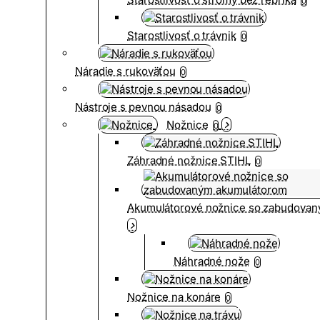
0
Starostlivosť o trávnik
0
Náradie s rukoväťou
0
Nástroje s pevnou násadou
0
Nožnice
0
Záhradné nožnice STIHL
0
Akumulátorové nožnice so zabudova
Náhradné nože
0
Nožnice na konáre
0