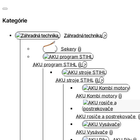
Kategórie
Záhradná technika
Sekery
0
AKU program STIHL
0
AKU stroje STIHL
0
AKU Kombi motory
0
AKU rosiče a postrekovače
AKU Vysávače
0
AKU Píly