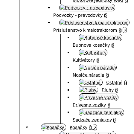
Motorové jednotky VARI
0
Podvozky - prevodovky
0
Príslušenstvo k malotraktorom
0
Bubnové kosačky
0
Kultivátory
0
Nosiče náradia
0
Ostatné
0
Pluhy
0
Prívesné vozíky
0
Sadzače zemiakov
0
Kosačky
0