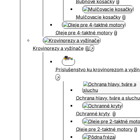
Bubnové kosačky
0
Mulčovacie kosačky
0
Oleje pre 4-taktné motory
0
Krovinorezy a vyžínače
0
Príslušenstvo ku krovinorezom a vyž
Ochrana hlavy, tváre a sluch
Ochranné kryty
0
Oleje pre 2-taktné motory
0