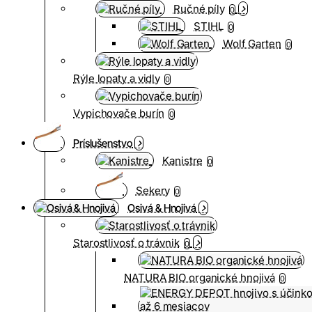
Ručné píly
0
STIHL
0
Wolf Garten
0
Rýle lopaty a vidly
0
Vypichovače burín
0
Príslušenstvo
Kanistre
0
Sekery
0
Osivá & Hnojivá
Starostlivosť o trávnik
0
NATURA BIO organické hnojivá
0