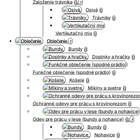
Založenie trávnika
0
Osivá
0
Trávniky
0
Vertikutačný mix
0
Oblečenie
Bundy
0
Doplnky a hračky
0
Funkčné oblečenie (spodné prádlo)
0
Košele
0
Mikiny a svetre
0
Ochranné odevy pre prácu s krovinorezom
0
Odev pre prácu v lese (bundy a nohavice)
0
Bundy
0
Nohavice
0