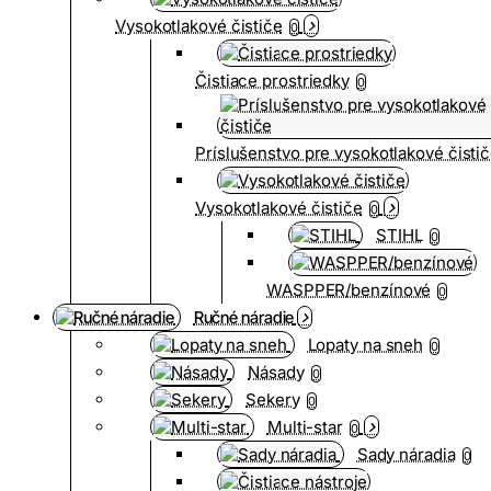
Vysokotlakové čističe
0
Čistiace prostriedky
0
Príslušenstvo pre vysokotlakové čisti
Vysokotlakové čističe
0
STIHL
0
WASPPER/benzínové
0
Ručné náradie
Lopaty na sneh
0
Násady
0
Sekery
0
Multi-star
0
Sady náradia
0