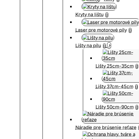
Kryty na lištu
0
Laser pre motorové píly
0
Lišty na pílu
0
Lišty 25cm-35cm
0
Lišty 37cm-45cm
0
Lišty 50cm-90cm
0
Náradie pre brúsenie reťaze