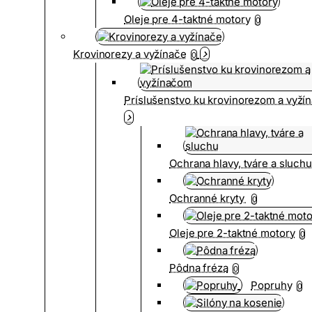
Oleje pre 4-taktné motory
0
Krovinorezy a vyžínače
0
Príslušenstvo ku krovinorezom a vyž
Ochrana hlavy, tváre a sluch
Ochranné kryty
0
Oleje pre 2-taktné motory
0
Pôdna fréza
0
Popruhy
0