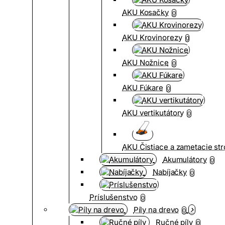
AKU Kosačky
0
AKU Krovinorezy
0
AKU Nožnice
0
AKU Fúkare
0
AKU vertikutátory
0
AKU Čistiace a zametacie str
Akumulátory
0
Nabíjačky
0
Príslušenstvo
0
Píly na drevo
0
Ručné píly
0