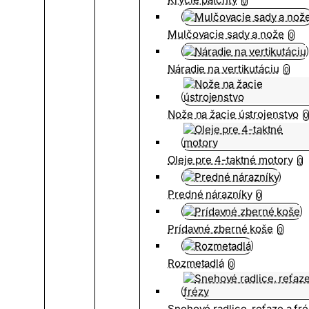
0
Mulčovacie sady a nože
0
Náradie na vertikutáciu
0
Nože na žacie ústrojenstvo
0
Oleje pre 4-taktné motory
0
Predné nárazníky
0
Prídavné zberné koše
0
Rozmetadlá
0
Snehové radlice, reťaze a fr