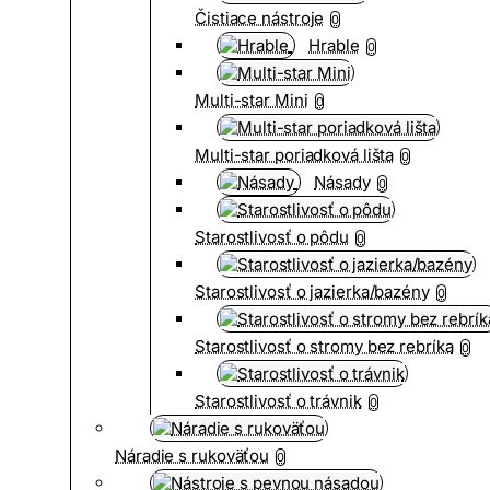
Čistiace nástroje
0
Hrable
0
Multi-star Mini
0
Multi-star poriadková lišta
0
Násady
0
Starostlivosť o pôdu
0
Starostlivosť o jazierka/bazény
0
Starostlivosť o stromy bez rebríka
0
Starostlivosť o trávnik
0
Náradie s rukoväťou
0