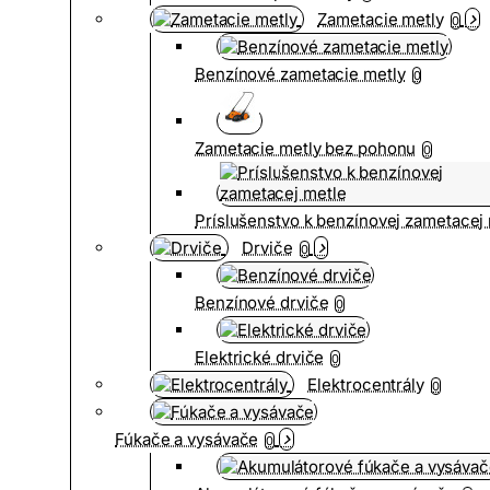
Zametacie metly
0
Benzínové zametacie metly
0
Zametacie metly bez pohonu
0
Príslušenstvo k benzínovej zametacej
Drviče
0
Benzínové drviče
0
Elektrické drviče
0
Elektrocentrály
0
Fúkače a vysávače
0