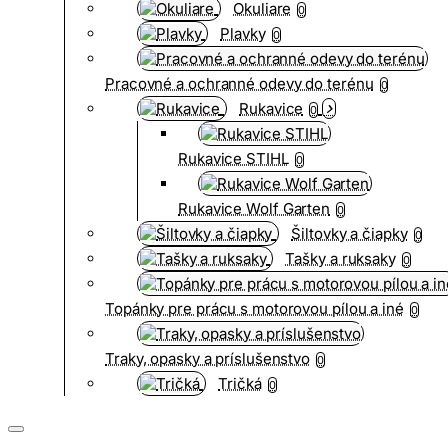
Okuliare
0
Plavky
0
Pracovné a ochranné odevy do terénu
0
Rukavice
0
Rukavice STIHL
0
Rukavice Wolf Garten
0
Šiltovky a čiapky
0
Tašky a ruksaky
0
Topánky pre prácu s motorovou pílou a iné
0
Traky, opasky a príslušenstvo
0
Tričká
0