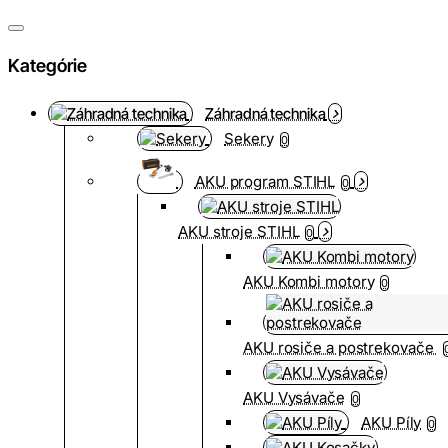
Kategórie
Záhradná technika
Sekery
0
AKU program STIHL
0
AKU stroje STIHL
0
AKU Kombi motory
0
AKU rosiče a postrekovače
AKU Vysávače
0
AKU Píly
0