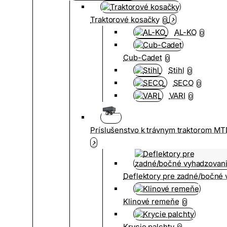
Traktorové kosačky
0
AL-KO
0
Cub-Cadet
0
Stihl
0
SECO
0
VARI
0
Príslušenstvo k trávnym traktorom MT
Deflektory pre zadné/bočné
Klinové remeňe
0
Krycie palchty