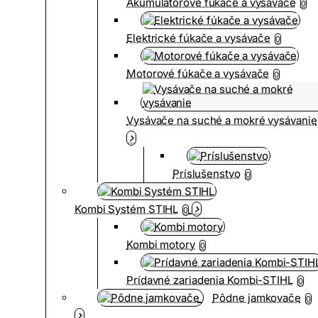
Akumulátorové fúkače a vysávače
0
Elektrické fúkače a vysávače
0
Motorové fúkače a vysávače
0
Vysávače na suché a mokré vysávanie
Príslušenstvo
0
Kombi Systém STIHL
0
Kombi motory
0
Prídavné zariadenia Kombi-STIHL
0
Pôdne jamkovače
0