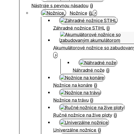
Nástroje s pevnou násadou
0
Nožnice
0
Záhradné nožnice STIHL
0
Akumulátorové nožnice so zabudova
Náhradné nože
0
Nožnice na konáre
0
Nožnice na trávu
0
Ručné nožnice na žive ploty
0
Univerzálne nožnice
0