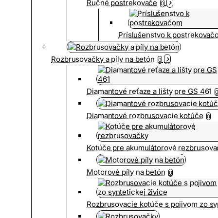
Ručné postrekovače
0
Príslušenstvo k postrekovač
Rozbrusovačky a píly na betón
0
Diamantové reťaze a lišty pre GS 461
Diamantové rozbrusovacie kotúče
0
Kotúče pre akumulátorové rezbrusova
Motorové píly na betón
0
Rozbrusovacie kotúče s pojivom zo syn