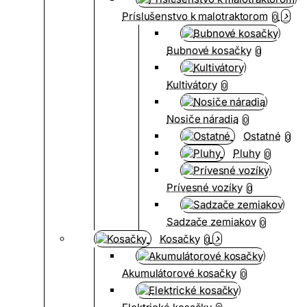
Príslušenstvo k malotraktorom
0
Bubnové kosačky
0
Kultivátory
0
Nosiče náradia
0
Ostatné
0
Pluhy
0
Prívesné vozíky
0
Sadzače zemiakov
0
Kosačky
0
Akumulátorové kosačky
0