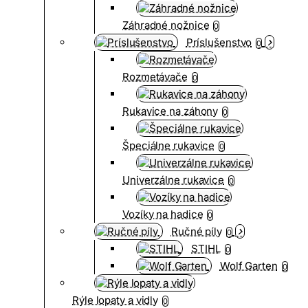
Záhradné nožnice
0
Príslušenstvo
0
Rozmetávače
0
Rukavice na záhony
0
Špeciálne rukavice
0
Univerzálne rukavice
0
Vozíky na hadice
0
Ručné píly
0
STIHL
0
Wolf Garten
0
Rýle lopaty a vidly
0