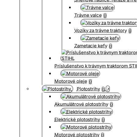
Trávne valce
0
Vozíky za trávne traktory
0
Zametacie kefy
0
Príslušenstvo k trávnym traktorom ST
Motorové oleje
0
Plotostrihy
0
Akumulátrové plotostrihy
0
Elektrické plotostrihy
0
Motorové plotostrihy
0