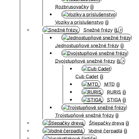
Rozbrusovačky
0
Vozíky a príslušenstvo
0
Snežné frézy
0
Jednostupňové snežné frézy
0
Dvojstupňové snežné frézy
0
Cub Cadet
0
MTD
0
RURIS
0
STIGA
0
Trojstupňové snežné frézy
0
Štiepačky dreva
0
Vodné čerpadlá
0