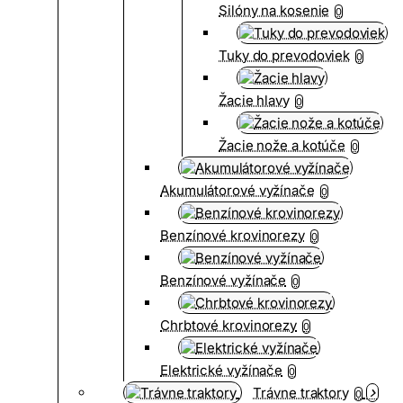
Silóny na kosenie
0
Tuky do prevodoviek
0
Žacie hlavy
0
Žacie nože a kotúče
0
Akumulátorové vyžínače
0
Benzínové krovinorezy
0
Benzínové vyžínače
0
Chrbtové krovinorezy
0
Elektrické vyžínače
0
Trávne traktory
0