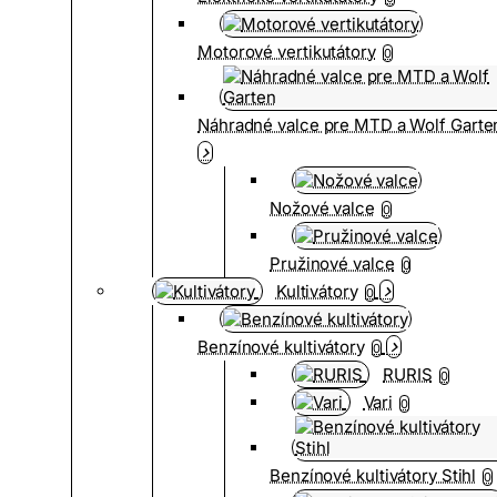
Motorové vertikutátory
0
Náhradné valce pre MTD a Wolf Garte
Nožové valce
0
Pružinové valce
0
Kultivátory
0
Benzínové kultivátory
0
RURIS
0
Vari
0
Benzínové kultivátory Stihl
0