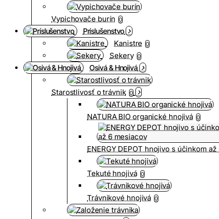
Vypichovače burín
0
Príslušenstvo
Kanistre
0
Sekery
0
Osivá & Hnojivá
Starostlivosť o trávnik
0
NATURA BIO organické hnojivá
0
ENERGY DEPOT hnojivo s účinkom až 
Tekuté hnojivá
0
Trávnikové hnojivá
0