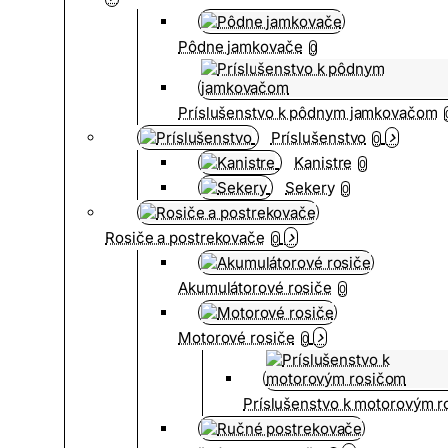
Pôdne jamkovače
0
Príslušenstvo k pôdnym jamkovačom
Príslušenstvo
0
Kanistre
0
Sekery
0
Rosiče a postrekovače
0
Akumulátorové rosiče
0
Motorové rosiče
0
Príslušenstvo k motorovým 