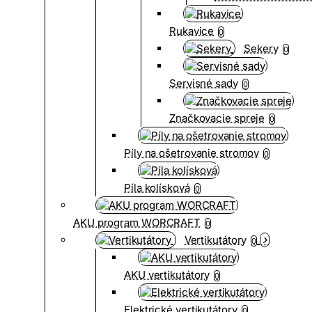
Rukavice
0
Sekery
0
Servisné sady
0
Značkovacie spreje
0
Píly na ošetrovanie stromov
0
Píla kolísková
0
AKU program WORCRAFT
0
Vertikutátory
0
AKU vertikutátory
0
Elektrické vertikutátory
0