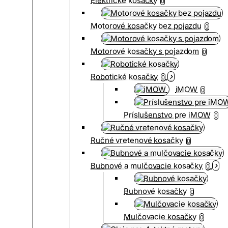
Elektrické kosačky
0
Motorové kosačky bez pojazdu
0
Motorové kosačky s pojazdom
0
Robotické kosačky
0
iMOW
0
Príslušenstvo pre iMOW
0
Ručné vretenové kosačky
0
Bubnové a mulčovacie kosačky
0
Bubnové kosačky
0
Mulčovacie kosačky
0