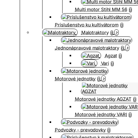
Multi motor Stihl MM 56
0
Príslušenstvo ku kultivátorom
0
Malotraktory
0
Jednonápravové malotraktory
0
Agzat
0
Vari
0
Motorové jednotky
0
Motorové jednotky AGZAT
0
Motorové jednotky VARI
0
Podvozky - prevodovky
0