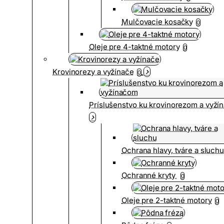
Mulčovacie kosačky
0
Oleje pre 4-taktné motory
0
Krovinorezy a vyžínače
0
Príslušenstvo ku krovinorezom a vyž
Ochrana hlavy, tváre a sluch
Ochranné kryty
0
Oleje pre 2-taktné motory
0