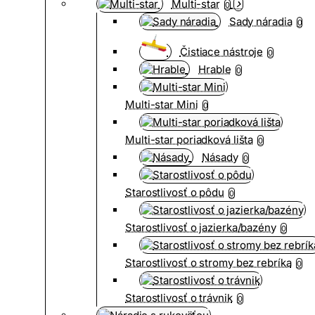
Multi-star
0
Sady náradia
0
Čistiace nástroje
0
Hrable
0
Multi-star Mini
0
Multi-star poriadková lišta
0
Násady
0
Starostlivosť o pôdu
0
Starostlivosť o jazierka/bazény
0
Starostlivosť o stromy bez rebríka
0
Starostlivosť o trávnik
0