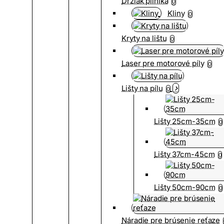
Držiak pilníka
0
Kliny
0
Kryty na lištu
0
Laser pre motorové píly
0
Lišty na pílu
0
Lišty 25cm-35cm
0
Lišty 37cm-45cm
0
Lišty 50cm-90cm
0
Náradie pre brúsenie reťaze