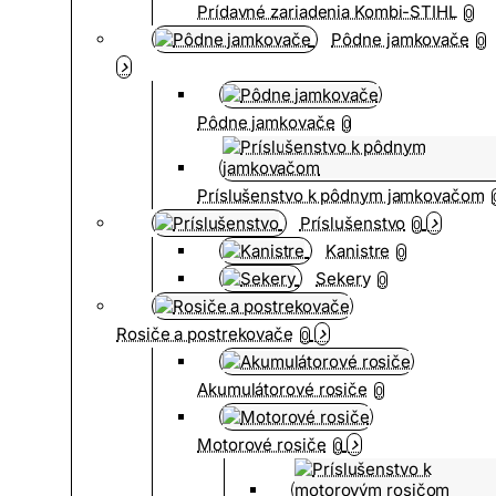
Prídavné zariadenia Kombi-STIHL
0
Pôdne jamkovače
0
Pôdne jamkovače
0
Príslušenstvo k pôdnym jamkovačom
Príslušenstvo
0
Kanistre
0
Sekery
0
Rosiče a postrekovače
0
Akumulátorové rosiče
0
Motorové rosiče
0