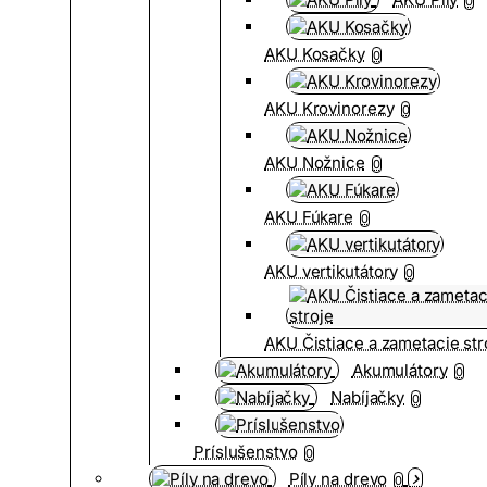
0
AKU Kosačky
0
AKU Krovinorezy
0
AKU Nožnice
0
AKU Fúkare
0
AKU vertikutátory
0
AKU Čistiace a zametacie str
Akumulátory
0
Nabíjačky
0
Príslušenstvo
0
Píly na drevo
0