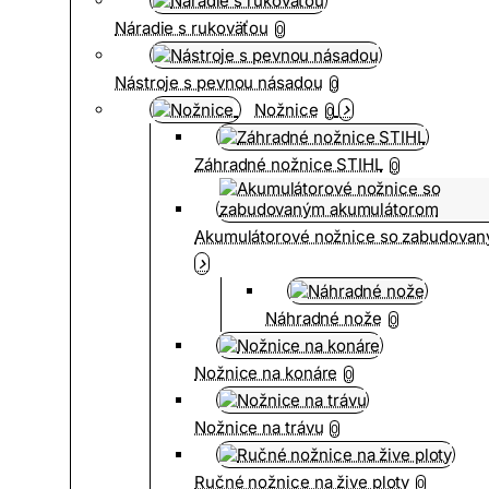
Náradie s rukoväťou
0
Nástroje s pevnou násadou
0
Nožnice
0
Záhradné nožnice STIHL
0
Akumulátorové nožnice so zabudova
Náhradné nože
0
Nožnice na konáre
0
Nožnice na trávu
0
Ručné nožnice na žive ploty
0