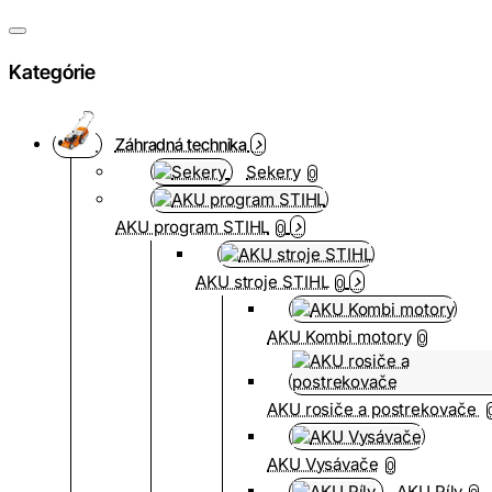
Kategórie
Záhradná technika
Sekery
0
AKU program STIHL
0
AKU stroje STIHL
0
AKU Kombi motory
0
AKU rosiče a postrekovače
AKU Vysávače
0
AKU Píly