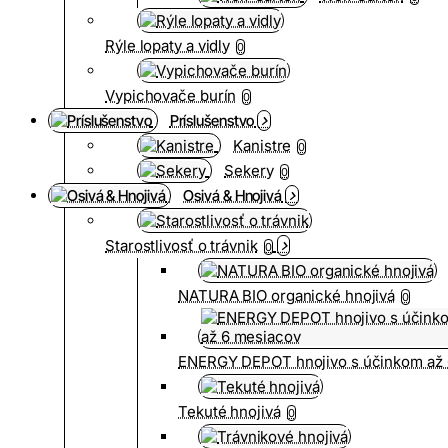
Rýle lopaty a vidly
0
Vypichovače burín
0
Príslušenstvo
Kanistre
0
Sekery
0
Osivá & Hnojivá
Starostlivosť o trávnik
0
NATURA BIO organické hnojivá
0
ENERGY DEPOT hnojivo s účinkom až 
Tekuté hnojivá
0