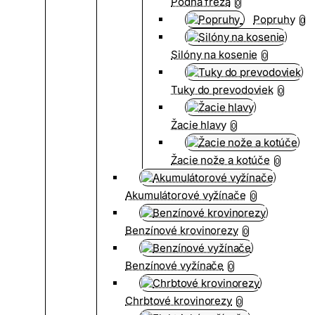
Pôdna fréza
0
Popruhy
0
Silóny na kosenie
0
Tuky do prevodoviek
0
Žacie hlavy
0
Žacie nože a kotúče
0
Akumulátorové vyžínače
0
Benzínové krovinorezy
0
Benzínové vyžínače
0
Chrbtové krovinorezy
0