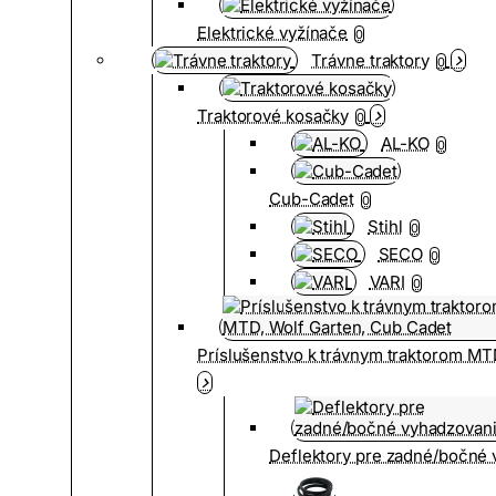
Elektrické vyžínače
0
Trávne traktory
0
Traktorové kosačky
0
AL-KO
0
Cub-Cadet
0
Stihl
0
SECO
0
VARI
0
Príslušenstvo k trávnym traktorom MT
Deflektory pre zadné/bočné