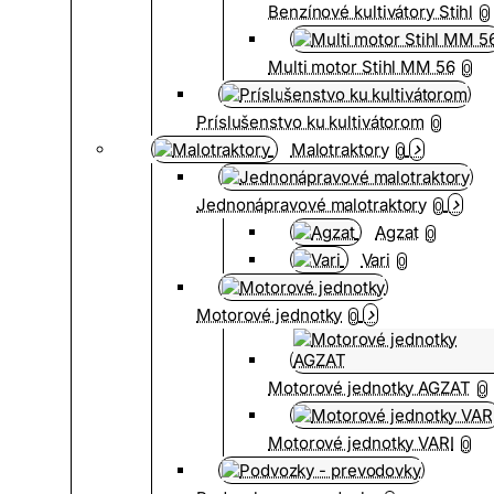
Benzínové kultivátory Stihl
0
Multi motor Stihl MM 56
0
Príslušenstvo ku kultivátorom
0
Malotraktory
0
Jednonápravové malotraktory
0
Agzat
0
Vari
0
Motorové jednotky
0
Motorové jednotky AGZAT
0
Motorové jednotky VARI
0