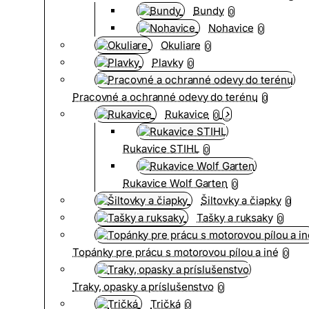
Bundy
0
Nohavice
0
Okuliare
0
Plavky
0
Pracovné a ochranné odevy do terénu
0
Rukavice
0
Rukavice STIHL
0
Rukavice Wolf Garten
0
Šiltovky a čiapky
0
Tašky a ruksaky
0
Topánky pre prácu s motorovou pílou a iné
0
Traky, opasky a príslušenstvo
0
Tričká
0