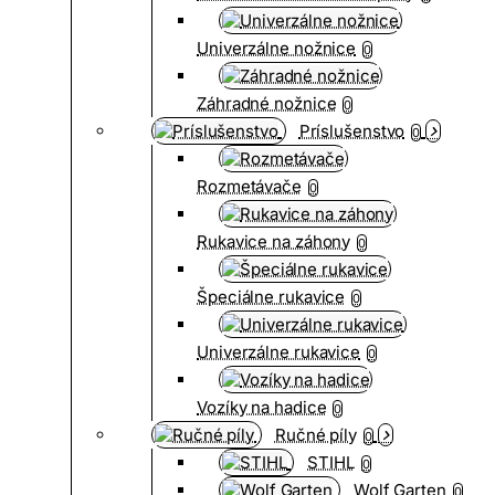
Univerzálne nožnice
0
Záhradné nožnice
0
Príslušenstvo
0
Rozmetávače
0
Rukavice na záhony
0
Špeciálne rukavice
0
Univerzálne rukavice
0
Vozíky na hadice
0
Ručné píly
0
STIHL
0
Wolf Garten
0