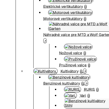
Elektrické vertikutátory
0
Motorové vertikutátory
0
Náhradné valce pre MTD a Wolf Garte
Nožové valce
0
Pružinové valce
0
Kultivátory
0
Benzínové kultivátory
0
RURIS
0
Vari
0