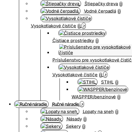
Štiepačky dreva
0
Vodné čerpadlá
0
Vysokotlakové čističe
0
Čistiace prostriedky
0
Príslušenstvo pre vysokotlakové čisti
Vysokotlakové čističe
0
STIHL
0
WASPPER/benzínové
0
Ručné náradie
Lopaty na sneh
0
Násady
0
Sekery
0