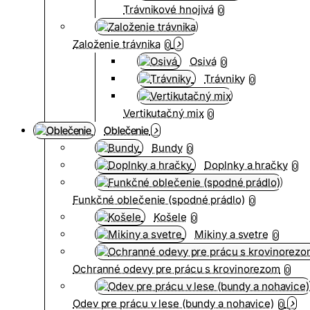
Trávnikové hnojivá
0
Založenie trávnika
0
Osivá
0
Trávniky
0
Vertikutačný mix
0
Oblečenie
Bundy
0
Doplnky a hračky
0
Funkčné oblečenie (spodné prádlo)
0
Košele
0
Mikiny a svetre
0
Ochranné odevy pre prácu s krovinorezom
0
Odev pre prácu v lese (bundy a nohavice)
0