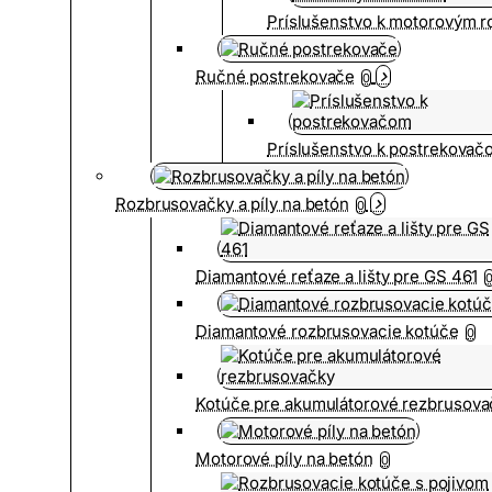
Príslušenstvo k motorovým 
Ručné postrekovače
0
Príslušenstvo k postrekovač
Rozbrusovačky a píly na betón
0
Diamantové reťaze a lišty pre GS 461
Diamantové rozbrusovacie kotúče
0
Kotúče pre akumulátorové rezbrusova
Motorové píly na betón
0