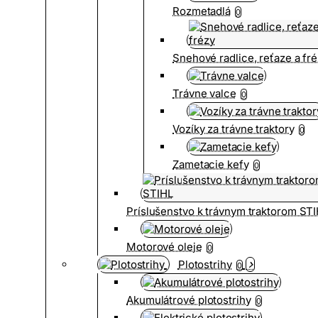
Rozmetadlá
0
Snehové radlice, reťaze a fr
Trávne valce
0
Vozíky za trávne traktory
0
Zametacie kefy
0
Príslušenstvo k trávnym traktorom ST
Motorové oleje
0
Plotostrihy
0
Akumulátrové plotostrihy
0