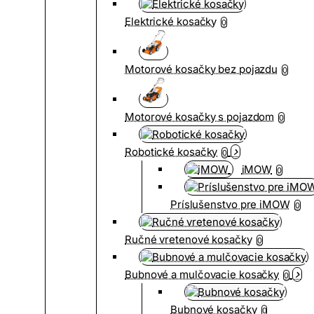
Elektrické kosačky
0
Motorové kosačky bez pojazdu
0
Motorové kosačky s pojazdom
0
Robotické kosačky
0
iMOW
0
Príslušenstvo pre iMOW
0
Ručné vretenové kosačky
0
Bubnové a mulčovacie kosačky
0
Bubnové kosačky
0