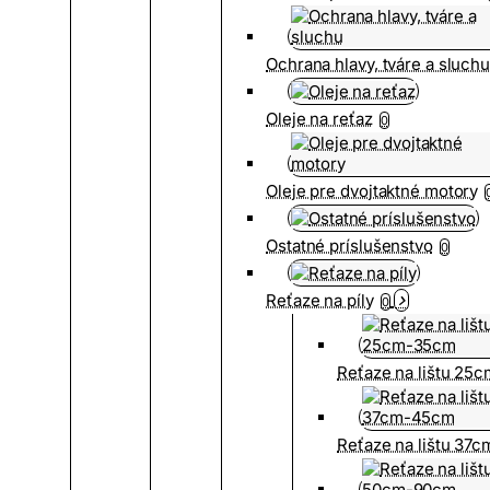
Ochrana hlavy, tváre a sluch
Oleje na reťaz
0
Oleje pre dvojtaktné motory
Ostatné príslušenstvo
0
Reťaze na píly
0
Reťaze na lištu 25
Reťaze na lištu 37