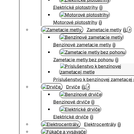
Elektrické plotostrihy
0
Motorové plotostrihy
0
Zametacie metly
0
Benzínové zametacie metly
0
Zametacie metly bez pohonu
0
Príslušenstvo k benzínovej zametacej
Drviče
0
Benzínové drviče
0
Elektrické drviče
0
Elektrocentrály
0