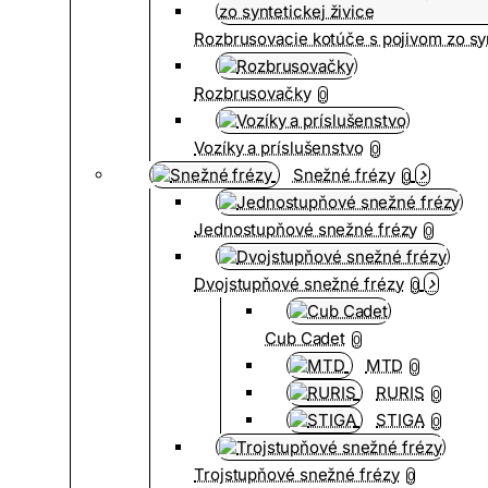
Rozbrusovacie kotúče s pojivom zo syn
Rozbrusovačky
0
Vozíky a príslušenstvo
0
Snežné frézy
0
Jednostupňové snežné frézy
0
Dvojstupňové snežné frézy
0
Cub Cadet
0
MTD
0
RURIS
0
STIGA
0
Trojstupňové snežné frézy
0