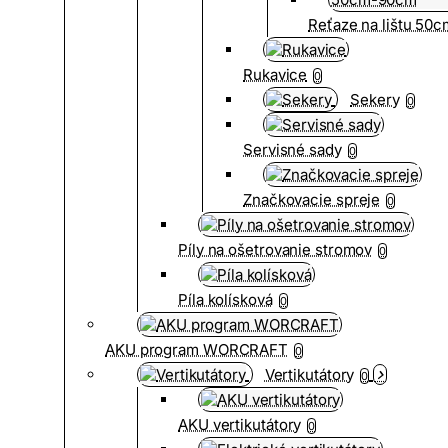
Reťaze na lištu 50
Rukavice
0
Sekery
0
Servisné sady
0
Značkovacie spreje
0
Píly na ošetrovanie stromov
0
Píla kolísková
0
AKU program WORCRAFT
0
Vertikutátory
0
AKU vertikutátory
0