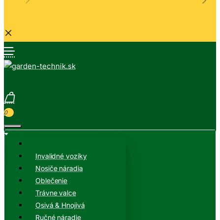
0
Invalidné vozíky
Nosiče náradia
Oblečenie
Trávne valce
Osivá & Hnojivá
Ručné náradie