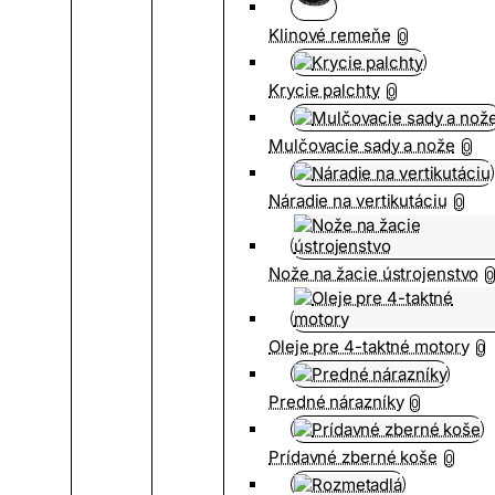
Klinové remeňe
0
Krycie palchty
0
Mulčovacie sady a nože
0
Náradie na vertikutáciu
0
Nože na žacie ústrojenstvo
0
Oleje pre 4-taktné motory
0
Predné nárazníky
0
Prídavné zberné koše
0