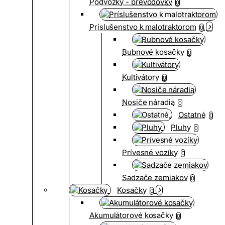
Podvozky - prevodovky
0
Príslušenstvo k malotraktorom
0
Bubnové kosačky
0
Kultivátory
0
Nosiče náradia
0
Ostatné
0
Pluhy
0
Prívesné vozíky
0
Sadzače zemiakov
0
Kosačky
0
Akumulátorové kosačky
0