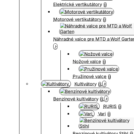
Elektrické vertikutátory
0
Motorové vertikutátory
0
Náhradné valce pre MTD a Wolf Garte
Nožové valce
0
Pružinové valce
0
Kultivátory
0
Benzínové kultivátory
0
RURIS
0
Vari
0
Benzínové kultivátory Stihl
0