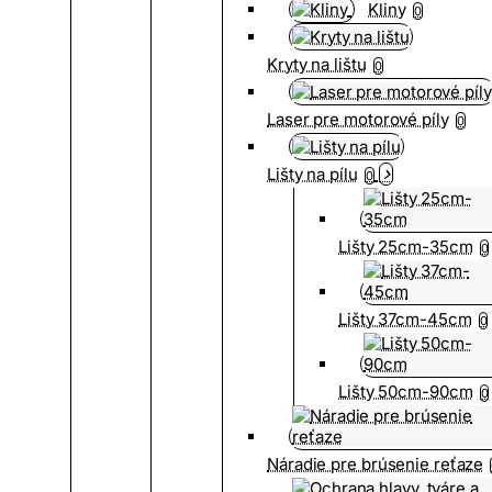
Kliny
0
Kryty na lištu
0
Laser pre motorové píly
0
Lišty na pílu
0
Lišty 25cm-35cm
0
Lišty 37cm-45cm
0
Lišty 50cm-90cm
0
Náradie pre brúsenie reťaze