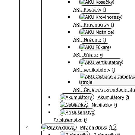
AKU Kosačky
0
AKU Krovinorezy
0
AKU Nožnice
0
AKU Fúkare
0
AKU vertikutátory
0
AKU Čistiace a zametacie str
Akumulátory
0
Nabíjačky
0
Príslušenstvo
0
Píly na drevo
0
Ručné píly