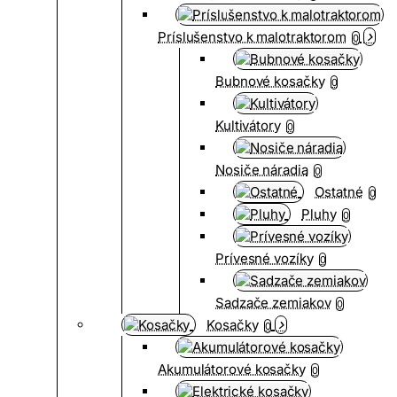
Príslušenstvo k malotraktorom
0
Bubnové kosačky
0
Kultivátory
0
Nosiče náradia
0
Ostatné
0
Pluhy
0
Prívesné vozíky
0
Sadzače zemiakov
0
Kosačky
0
Akumulátorové kosačky
0