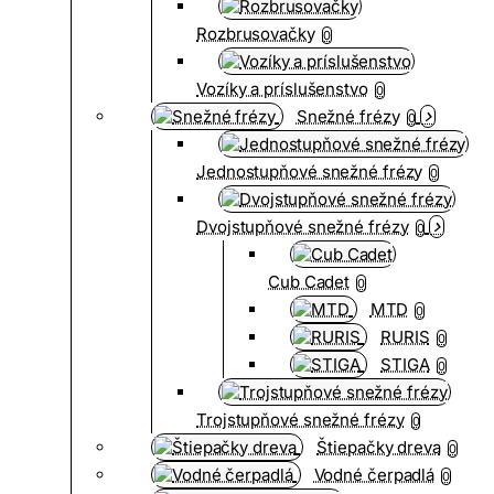
Rozbrusovačky
0
Vozíky a príslušenstvo
0
Snežné frézy
0
Jednostupňové snežné frézy
0
Dvojstupňové snežné frézy
0
Cub Cadet
0
MTD
0
RURIS
0
STIGA
0
Trojstupňové snežné frézy
0
Štiepačky dreva
0
Vodné čerpadlá
0