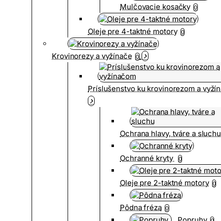
Mulčovacie kosačky
0
Oleje pre 4-taktné motory
0
Krovinorezy a vyžínače
0
Príslušenstvo ku krovinorezom a vyž
Ochrana hlavy, tváre a sluch
Ochranné kryty
0
Oleje pre 2-taktné motory
0
Pôdna fréza
0
Popruhy
0