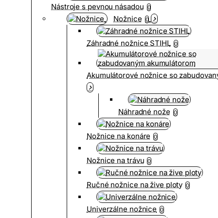
Nástroje s pevnou násadou
0
Nožnice
0
Záhradné nožnice STIHL
0
Akumulátorové nožnice so zabudova
Náhradné nože
0
Nožnice na konáre
0
Nožnice na trávu
0
Ručné nožnice na žive ploty
0
Univerzálne nožnice
0