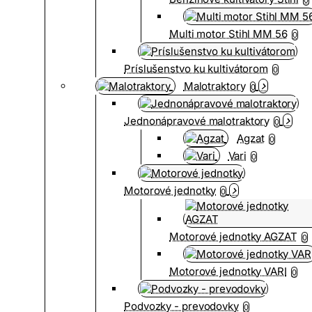
Multi motor Stihl MM 56
0
Príslušenstvo ku kultivátorom
0
Malotraktory
0
Jednonápravové malotraktory
0
Agzat
0
Vari
0
Motorové jednotky
0
Motorové jednotky AGZAT
0
Motorové jednotky VARI
0
Podvozky - prevodovky
0