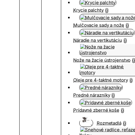
Krycie palchty
0
Mulčovacie sady a nože
0
Náradie na vertikutáciu
0
Nože na žacie ústrojenstvo
0
Oleje pre 4-taktné motory
0
Predné nárazníky
0
Prídavné zberné koše
0
Rozmetadlá
0