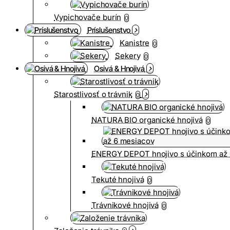
Vypichovače burín
0
Príslušenstvo
Kanistre
0
Sekery
0
Osivá & Hnojivá
Starostlivosť o trávnik
0
NATURA BIO organické hnojivá
0
ENERGY DEPOT hnojivo s účinkom až 
Tekuté hnojivá
0
Trávnikové hnojivá
0