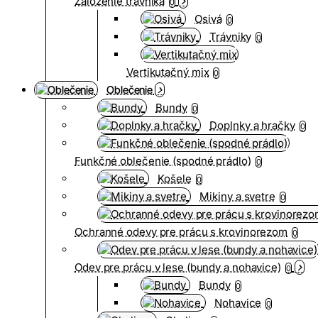
Založenie trávnika
0
Osivá
0
Trávniky
0
Vertikutačný mix
0
Oblečenie
Bundy
0
Doplnky a hračky
0
Funkčné oblečenie (spodné prádlo)
0
Košele
0
Mikiny a svetre
0
Ochranné odevy pre prácu s krovinorezom
0
Odev pre prácu v lese (bundy a nohavice)
0
Bundy
0
Nohavice
0