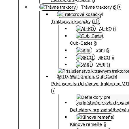
0
Trávne traktory
0
Traktorové kosačky
0
AL-KO
0
Cub-Cadet
0
Stihl
0
SECO
0
VARI
0
Príslušenstvo k trávnym traktorom MT
Deflektory pre zadné/bočné
Klinové remeňe
0