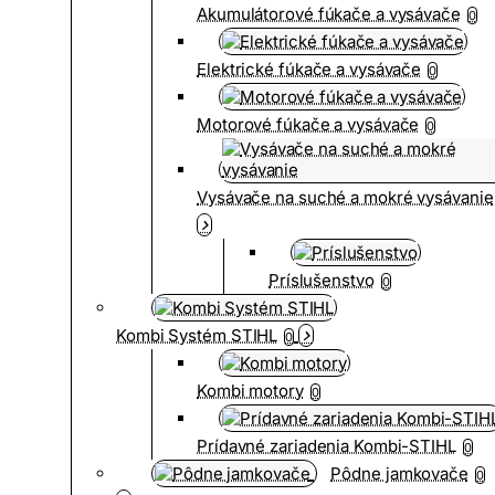
Akumulátorové fúkače a vysávače
0
Elektrické fúkače a vysávače
0
Motorové fúkače a vysávače
0
Vysávače na suché a mokré vysávanie
Príslušenstvo
0
Kombi Systém STIHL
0
Kombi motory
0
Prídavné zariadenia Kombi-STIHL
0
Pôdne jamkovače
0