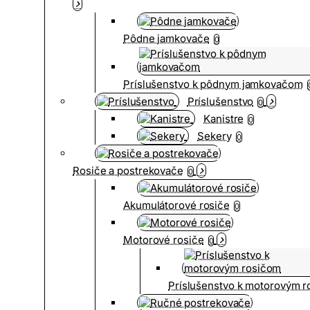
Pôdne jamkovače
0
Príslušenstvo k pôdnym jamkovačom
Príslušenstvo
0
Kanistre
0
Sekery
0
Rosiče a postrekovače
0
Akumulátorové rosiče
0
Motorové rosiče
0
Príslušenstvo k motorovým 