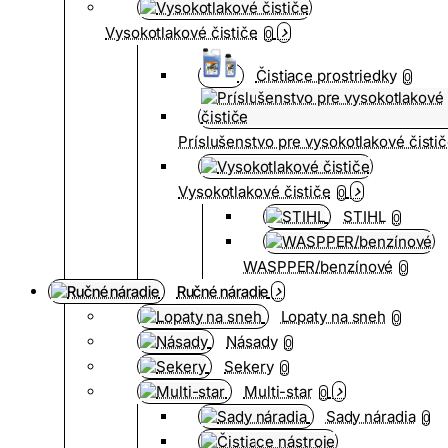
Vysokotlakové čističe
0
Čistiace prostriedky
0
Príslušenstvo pre vysokotlakové čisti
Vysokotlakové čističe
0
STIHL
0
WASPPER/benzínové
0
Ručné náradie
Lopaty na sneh
0
Násady
0
Sekery
0
Multi-star
0
Sady náradia
0