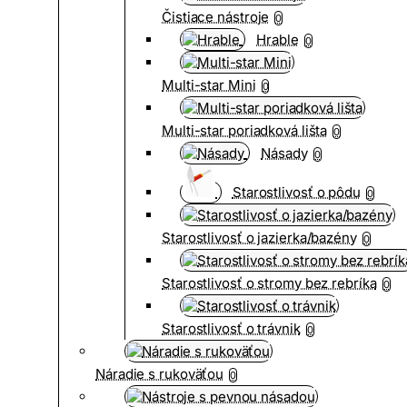
Čistiace nástroje
0
Hrable
0
Multi-star Mini
0
Multi-star poriadková lišta
0
Násady
0
Starostlivosť o pôdu
0
Starostlivosť o jazierka/bazény
0
Starostlivosť o stromy bez rebríka
0
Starostlivosť o trávnik
0
Náradie s rukoväťou
0