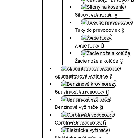
Silóny na kosenie
0
Tuky do prevodoviek
0
Žacie hlavy
0
Žacie nože a kotúče
0
Akumulátorové vyžínače
0
Benzínové krovinorezy
0
Benzínové vyžínače
0
Chrbtové krovinorezy
0
Elektrické vyžínače