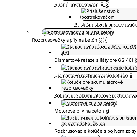
Ručné postrekovače
0
Príslušenstvo k postrekovač
Rozbrusovačky a píly na betón
0
Diamantové reťaze a lišty pre GS 461
Diamantové rozbrusovacie kotúče
0
Kotúče pre akumulátorové rezbrusova
Motorové píly na betón
0
Rozbrusovacie kotúče s pojivom zo syn