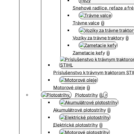
Snehové radlice, reťaze a fr
Trávne valce
0
Vozíky za trávne traktory
0
Zametacie kefy
0
Príslušenstvo k trávnym traktorom ST
Motorové oleje
0
Plotostrihy
0
Akumulátrové plotostrihy
0
Elektrické plotostrihy
0