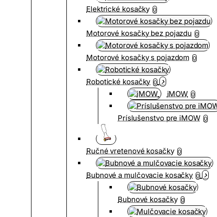
Elektrické kosačky
0
Motorové kosačky bez pojazdu
0
Motorové kosačky s pojazdom
0
Robotické kosačky
0
iMOW
0
Príslušenstvo pre iMOW
0
Ručné vretenové kosačky
0
Bubnové a mulčovacie kosačky
0
Bubnové kosačky
0