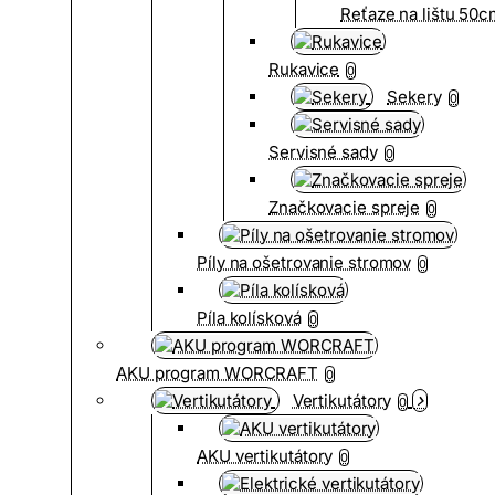
Reťaze na lištu 50
Rukavice
0
Sekery
0
Servisné sady
0
Značkovacie spreje
0
Píly na ošetrovanie stromov
0
Píla kolísková
0
AKU program WORCRAFT
0
Vertikutátory
0
AKU vertikutátory
0