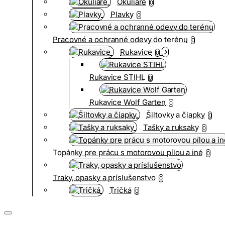
Okuliare
0
Plavky
0
Pracovné a ochranné odevy do terénu
0
Rukavice
0
Rukavice STIHL
0
Rukavice Wolf Garten
0
Šiltovky a čiapky
0
Tašky a ruksaky
0
Topánky pre prácu s motorovou pílou a iné
0
Traky, opasky a príslušenstvo
0
Tričká
0