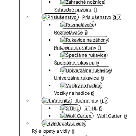
Záhradné nožnice
0
Príslušenstvo
0
Rozmetávače
0
Rukavice na záhony
0
Špeciálne rukavice
0
Univerzálne rukavice
0
Vozíky na hadice
0
Ručné píly
0
STIHL
0
Wolf Garten
0
Rýle lopaty a vidly
0