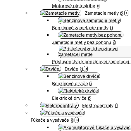
Motorové plotostrihy
0
Zametacie metly
0
Benzínové zametacie metly
0
Zametacie metly bez pohonu
0
Príslušenstvo k benzínovej zametacej
Drviče
0
Benzínové drviče
0
Elektrické drviče
0
Elektrocentrály
0
Fúkače a vysávače
0