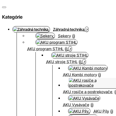
Kategórie
Záhradná technika
Sekery
0
AKU program STIHL
0
AKU stroje STIHL
0
AKU Kombi motory
0
AKU rosiče a postrekovače
AKU Vysávače
0
AKU Píly
0