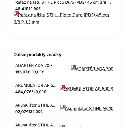
Reťaz na lištu STIHL Picco Duro (PD3) 45 cm 3/8 P 1,3 mm
46,41€
49,90€
Ďalšie produkty značky
ADAPTÉR ADA 700
185,07€
199,00€
AKUMULÁTOR AP 500 S
464,07€
549,00€
Akumulátor STIHL AK 10
92,07€
139,00€
Akumulátor STIHL AK 20