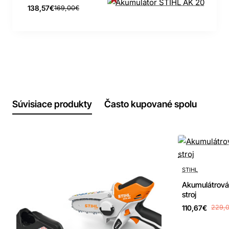
138,57€
169,00€
Súvisiace produkty
Často kupované spolu
-52%
STIHL
Akumulátrová 
stroj
110,67€
229,