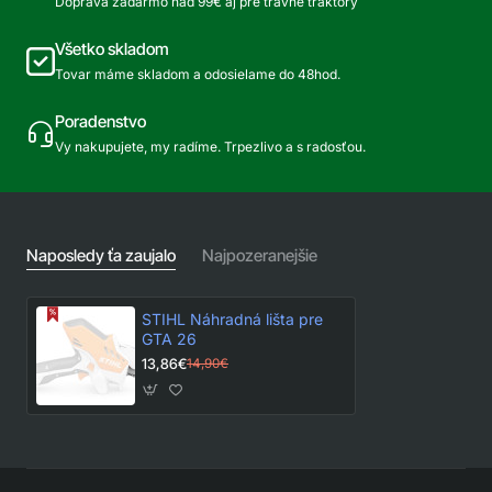
Doprava zadarmo nad 99€ aj pre trávne traktory
Všetko skladom
Tovar máme skladom a odosielame do 48hod.
Poradenstvo
Vy nakupujete, my radíme. Trpezlivo a s radosťou.
Naposledy ťa zaujalo
Najpozeranejšie
STIHL Náhradná lišta pre
GTA 26
13,86€
14,90€