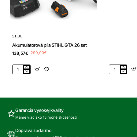
-54%
STIHL
TOP produkt
Akumulátorová píla STIHL GTA 26 set
Doprava zdarma
138,57€
299,00€
Akumulátorová
Akumulátrov
píla
píla
STIHL
STIHL
GTA
GTA
26
26,
set
len
stroj
Garancia vysokej kvality
Máme viac ako 15 ročné skúsenosti
Doprava zadarmo