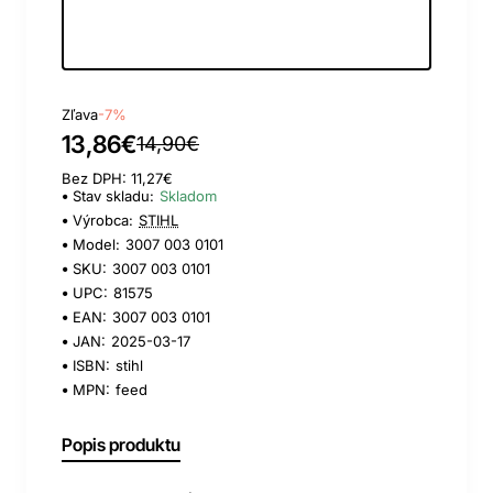
Day
Hour
Min
Sec
Zľava
-7%
13,86€
14,90€
Bez DPH: 11,27€
Stav skladu:
Skladom
Výrobca:
STIHL
Model:
3007 003 0101
SKU:
3007 003 0101
UPC:
81575
EAN:
3007 003 0101
JAN:
2025-03-17
ISBN:
stihl
MPN:
feed
Popis produktu