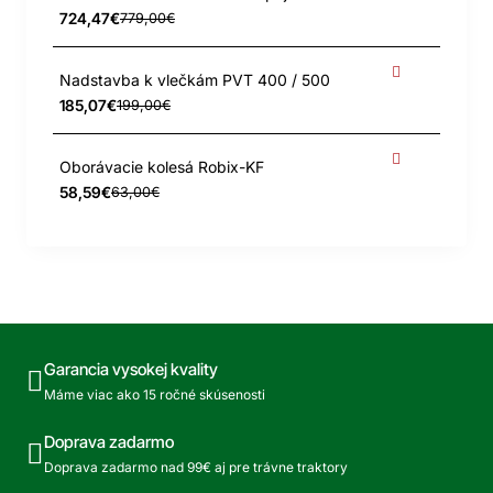
724,47€
779,00€
Nadstavba k vlečkám PVT 400 / 500
185,07€
199,00€
Oborávacie kolesá Robix-KF
58,59€
63,00€
Garancia vysokej kvality
Máme viac ako 15 ročné skúsenosti
Doprava zadarmo
Doprava zadarmo nad 99€ aj pre trávne traktory