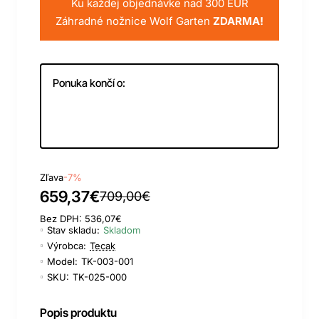
Ku každej objednávke nad 300 EUR
Záhradné nožnice Wolf Garten
ZDARMA!
Ponuka končí o:
Day
Hour
Min
Sec
Zľava
-7%
659,37€
709,00€
Bez DPH: 536,07€
Stav skladu:
Skladom
Výrobca:
Tecak
Model:
TK-003-001
SKU:
TK-025-000
Popis produktu