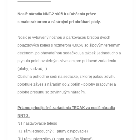
Nosič náradia NNT-2 slúži k uľahčeniu práce
s malotraktorom a nástrojmi pri obrábaní pôdy.
Nosič je vybavený nožnou a parkovacou brzdou dvoch
pojazdových kolies s rozmerom 4,00x8 so šípovým terénnym
dezénom, polohovateľnou sedačkou, a taktiež jednoducho a
plynulo polohovateľným závesom pre prídavné zariadenia
(pluhy, sadzač, ..).
Obsluha pohodlne sedí na sedačke, z ktorej pákou zdvihu
polohuje záves s náradím do 2 polôh - polohy pracovnej a
polohe presunu so zdvihnutým náradím.
Priamo pripojiteľné zariadenia TECAK za nosič náradia
NNT-2:
NT nastavovacie teleso
RJ rám jednoduchý (+ pluhy osypovacie)
RU rám univerzálny (+ napr. radličky šípové)