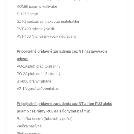
KOMBI pasívny kultivátor
S-1250 smyk
SZT-1 sadzač zemiakov za malotraktor
PVT-400 prívesný vozík
PVT-400 N prívesný vozík nebrzdený
Pripojiteľné prídavné zariadenia cez NT nastavovacie
teleso:
PO-1A pluh orací 1-stranný
PO-2A pluh orací 2-stranný
BT-800 brány ťahané
VZ-1A vyorávač zemiakov
Pripojiteľné prídavné zariadenia cez NT a rám RJJ alebo
priamo cez rámy RU, RJ s úchytmi k rámu:
Radlička šípová (ľubovoľný počet)
Plečka pasívna
Pluh osypovací