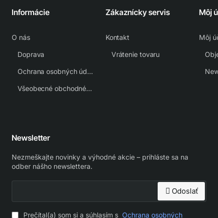
Informácie
Zákaznícky servis
Môj 
O nás
Kontakt
Môj ú
Doprava
Vrátenie tovaru
Obj
Ochrana osobných údajov
New
Všeobecné obchodné podmienky
Newsletter
Nezmeškajte novinky a výhodné akcie – prihláste sa na
odber nášho newslettera.
Odoslať
Prečítal(a) som si a súhlasím s
Ochrana osobných