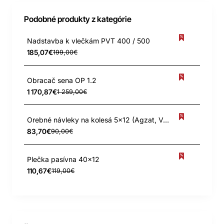
Podobné produkty z kategórie
Nadstavba k vlečkám PVT 400 / 500
185,07€
199,00€
Obracač sena OP 1.2
1 170,87€
1 259,00€
Orebné návleky na kolesá 5x12 (Agzat, Vari)
83,70€
90,00€
Plečka pasívna 40x12
110,67€
119,00€