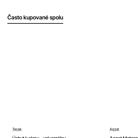
Často kupované spolu
-7%
-7%
Tecak
Agzat