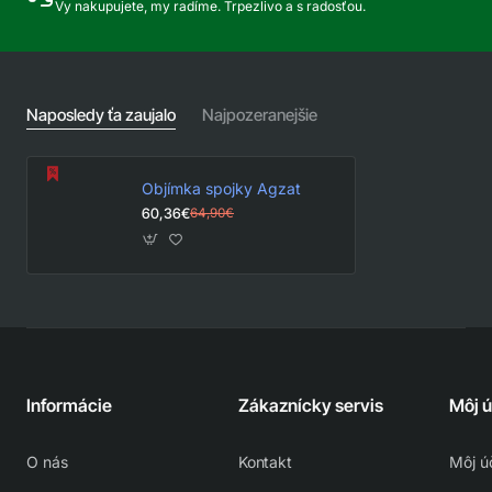
Vy nakupujete, my radíme. Trpezlivo a s radosťou.
Naposledy ťa zaujalo
Najpozeranejšie
Objímka spojky Agzat
60,36€
64,90€
Informácie
Zákaznícky servis
Môj 
O nás
Kontakt
Môj ú