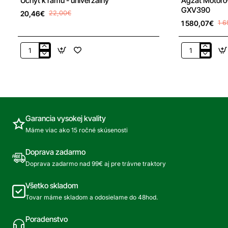
Úchyt k rámu - univerzálny
Agzat Motoro
GXV390
20,46€
22,00€
1 580,07€
1 
Úchyt
Agzat
k
Motorová
rámu
jednotka
-
Honda
univerzálny
GXV390
Garancia vysokej kvality
Máme viac ako 15 ročné skúsenosti
Doprava zadarmo
Doprava zadarmo nad 99€ aj pre trávne traktory
Všetko skladom
Tovar máme skladom a odosielame do 48hod.
Poradenstvo