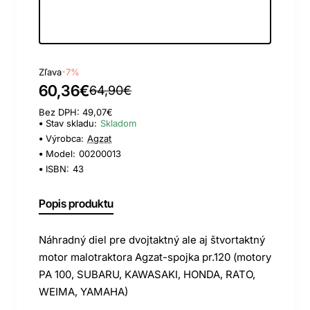
Day
Hour
Min
Sec
Zľava
-7%
60,36€
64,90€
Bez DPH: 49,07€
Stav skladu:
Skladom
Výrobca:
Agzat
Model:
00200013
ISBN:
43
Popis produktu
Náhradný diel pre dvojtaktný ale aj štvortaktný
motor malotraktora Agzat-spojka pr.120 (motory
PA 100, SUBARU, KAWASAKI, HONDA, RATO,
WEIMA, YAMAHA)