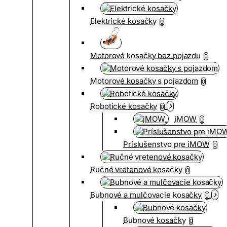
Elektrické kosačky
0
Motorové kosačky bez pojazdu
0
Motorové kosačky s pojazdom
0
Robotické kosačky
0
iMOW
0
Príslušenstvo pre iMOW
0
Ručné vretenové kosačky
0
Bubnové a mulčovacie kosačky
0
Bubnové kosačky
0