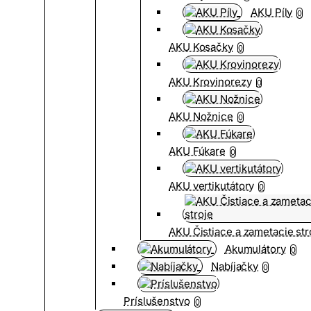
AKU Píly
0
AKU Kosačky
0
AKU Krovinorezy
0
AKU Nožnice
0
AKU Fúkare
0
AKU vertikutátory
0
AKU Čistiace a zametacie str
Akumulátory
0
Nabíjačky
0
Príslušenstvo
0