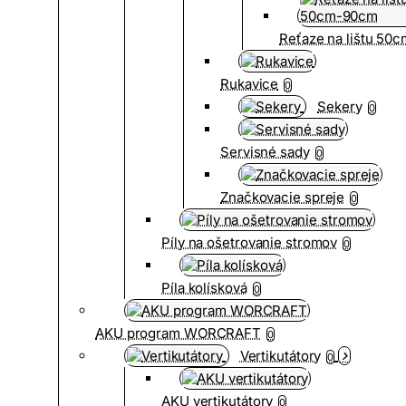
Reťaze na lištu 50
Rukavice
0
Sekery
0
Servisné sady
0
Značkovacie spreje
0
Píly na ošetrovanie stromov
0
Píla kolísková
0
AKU program WORCRAFT
0
Vertikutátory
0
AKU vertikutátory
0