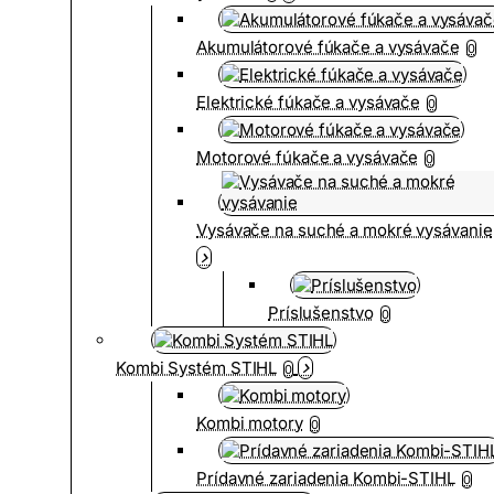
Akumulátorové fúkače a vysávače
0
Elektrické fúkače a vysávače
0
Motorové fúkače a vysávače
0
Vysávače na suché a mokré vysávanie
Príslušenstvo
0
Kombi Systém STIHL
0
Kombi motory
0
Prídavné zariadenia Kombi-STIHL
0