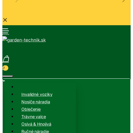
0
Invalidné vozíky
Nosiče náradia
Oblečenie
Trávne valce
Osivá & Hnojivá
Ručné náradie