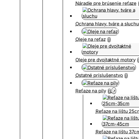
Náradie pre brúsenie reťaze
Ochrana hlavy, tváre a sluch
Oleje na reťaz
0
Oleje pre dvojtaktné motory
Ostatné príslušenstvo
0
Reťaze na píly
0
Reťaze na lištu 25
Reťaze na lištu 37