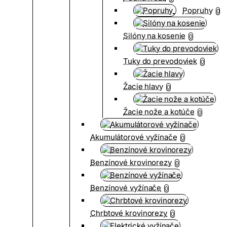
Popruhy
0
Silóny na kosenie
0
Tuky do prevodoviek
0
Žacie hlavy
0
Žacie nože a kotúče
0
Akumulátorové vyžínače
0
Benzínové krovinorezy
0
Benzínové vyžínače
0
Chrbtové krovinorezy
0