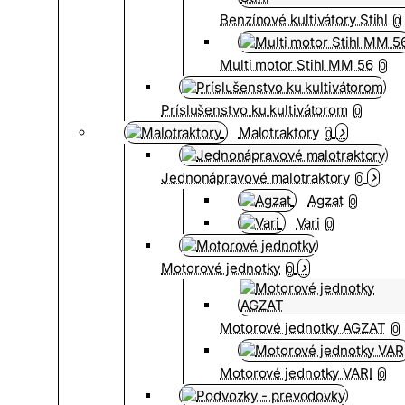
Benzínové kultivátory Stihl
0
Multi motor Stihl MM 56
0
Príslušenstvo ku kultivátorom
0
Malotraktory
0
Jednonápravové malotraktory
0
Agzat
0
Vari
0
Motorové jednotky
0
Motorové jednotky AGZAT
0
Motorové jednotky VARI
0