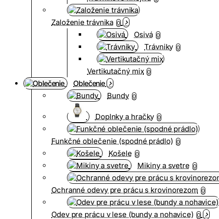
Založenie trávnika
0
Osivá
0
Trávniky
0
Vertikutačný mix
0
Oblečenie
Bundy
0
Doplnky a hračky
0
Funkčné oblečenie (spodné prádlo)
0
Košele
0
Mikiny a svetre
0
Ochranné odevy pre prácu s krovinorezom
0
Odev pre prácu v lese (bundy a nohavice)
0