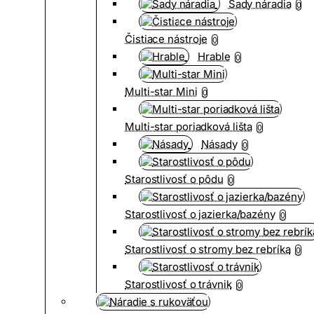
Sady náradia
0
Čistiace nástroje
0
Hrable
0
Multi-star Mini
0
Multi-star poriadková lišta
0
Násady
0
Starostlivosť o pôdu
0
Starostlivosť o jazierka/bazény
0
Starostlivosť o stromy bez rebríka
0
Starostlivosť o trávnik
0