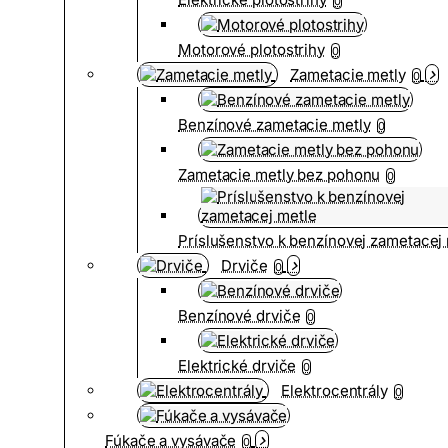
0
Motorové plotostrihy
0
Zametacie metly
0
Benzínové zametacie metly
0
Zametacie metly bez pohonu
0
Príslušenstvo k benzínovej zametacej
Drviče
0
Benzínové drviče
0
Elektrické drviče
0
Elektrocentrály
0
Fúkače a vysávače
0