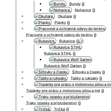
Bundy
0
Nohavice
0
Okuliare
0
Plavky
0
Pracovné a ochranné odevy do terénu
0
Rukavice
0
Rukavice STIHL
0
Rukavice Wolf Garten
0
Šiltovky a čiapky
0
Tašky a ruksaky
0
Topánky pre prácu s motorovou pílou a iné
0
Traky, opasky a príslušenstvo
0
Tričká
0