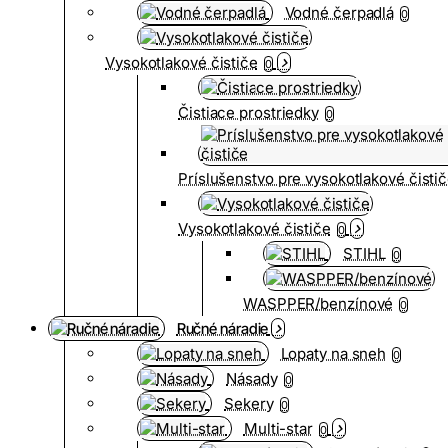
Vodné čerpadlá
0
Vysokotlakové čističe
0
Čistiace prostriedky
0
Príslušenstvo pre vysokotlakové čisti
Vysokotlakové čističe
0
STIHL
0
WASPPER/benzínové
0
Ručné náradie
Lopaty na sneh
0
Násady
0
Sekery
0
Multi-star
0