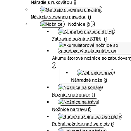
Náradie s rukoväťou
0
Nástroje s pevnou násadou
0
Nožnice
0
Záhradné nožnice STIHL
0
Akumulátorové nožnice so zabudova
Náhradné nože
0
Nožnice na konáre
0
Nožnice na trávu
0
Ručné nožnice na žive ploty
0