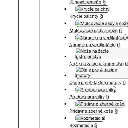
Klinové remeňe
0
Krycie palchty
0
Mulčovacie sady a nože
0
Náradie na vertikutáciu
0
Nože na žacie ústrojenstvo
0
Oleje pre 4-taktné motory
0
Predné nárazníky
0
Prídavné zberné koše
0
Rozmetadlá
0