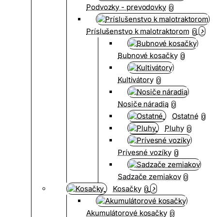
Podvozky - prevodovky
0
Príslušenstvo k malotraktorom
0
Bubnové kosačky
0
Kultivátory
0
Nosiče náradia
0
Ostatné
0
Pluhy
0
Prívesné vozíky
0
Sadzače zemiakov
0
Kosačky
0
Akumulátorové kosačky
0