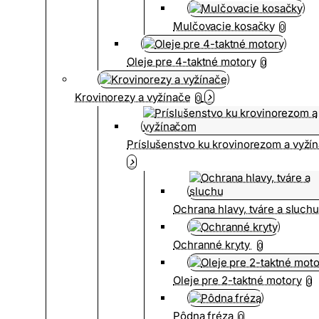
Mulčovacie kosačky
0
Oleje pre 4-taktné motory
0
Krovinorezy a vyžínače
0
Príslušenstvo ku krovinorezom a vyž
Ochrana hlavy, tváre a sluch
Ochranné kryty
0
Oleje pre 2-taktné motory
0
Pôdna fréza
0