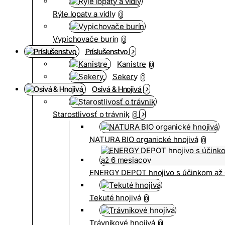
Rýle lopaty a vidly
0
Vypichovače burín
0
Príslušenstvo
Kanistre
0
Sekery
0
Osivá & Hnojivá
Starostlivosť o trávnik
0
NATURA BIO organické hnojivá
0
ENERGY DEPOT hnojivo s účinkom až 
Tekuté hnojivá
0
Trávnikové hnojivá
0