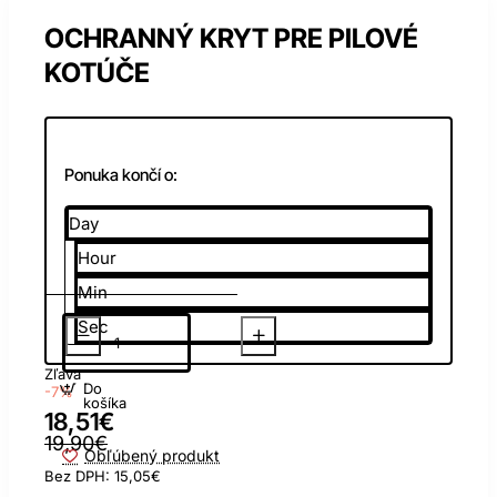
OCHRANNÝ KRYT PRE PILOVÉ
KOTÚČE
Ponuka končí o:
Day
Hour
Min
Sec
Zľava
Do
-7%
košíka
18,51€
19,90€
Obľúbený produkt
Bez DPH: 15,05€