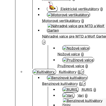
Elektrické vertikutátory
0
Motorové vertikutátory
0
Náhradné valce pre MTD a Wolf Garte
Nožové valce
0
Pružinové valce
0
Kultivátory
0
Benzínové kultivátory
0
RURIS
0
Vari
0