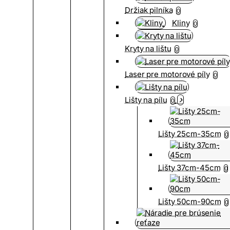
Držiak pilníka
0
Kliny
0
Kryty na lištu
0
Laser pre motorové píly
0
Lišty na pílu
0
Lišty 25cm-35cm
0
Lišty 37cm-45cm
0
Lišty 50cm-90cm
0