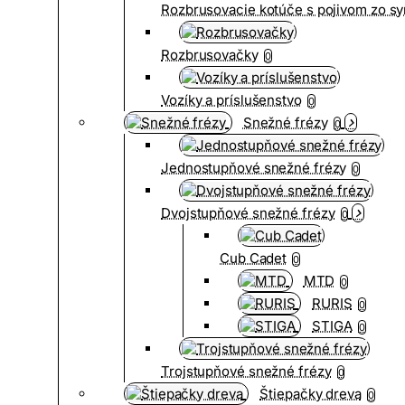
Rozbrusovacie kotúče s pojivom zo syn
Rozbrusovačky
0
Vozíky a príslušenstvo
0
Snežné frézy
0
Jednostupňové snežné frézy
0
Dvojstupňové snežné frézy
0
Cub Cadet
0
MTD
0
RURIS
0
STIGA
0
Trojstupňové snežné frézy
0
Štiepačky dreva
0