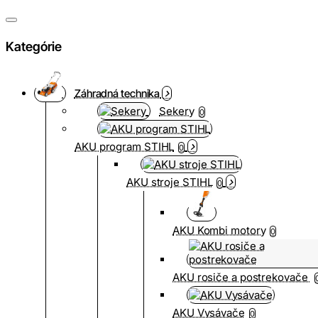
Kategórie
Záhradná technika
Sekery
0
AKU program STIHL
0
AKU stroje STIHL
0
AKU Kombi motory
0
AKU rosiče a postrekovače
AKU Vysávače
0