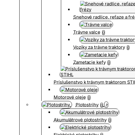
Snehové radlice, reťaze a fr
Trávne valce
0
Vozíky za trávne traktory
0
Zametacie kefy
0
Príslušenstvo k trávnym traktorom ST
Motorové oleje
0
Plotostrihy
0
Akumulátrové plotostrihy
0
Elektrické plotostrihy