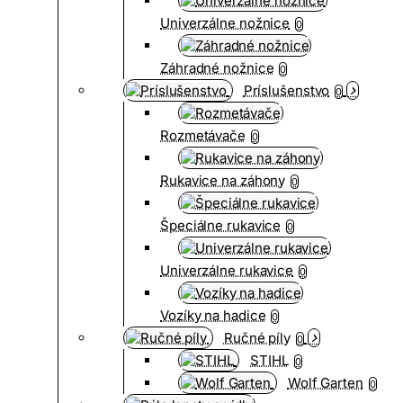
Univerzálne nožnice
0
Záhradné nožnice
0
Príslušenstvo
0
Rozmetávače
0
Rukavice na záhony
0
Špeciálne rukavice
0
Univerzálne rukavice
0
Vozíky na hadice
0
Ručné píly
0
STIHL
0
Wolf Garten
0