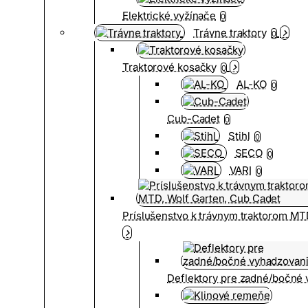
Elektrické vyžínače
0
Trávne traktory
0
Traktorové kosačky
0
AL-KO
0
Cub-Cadet
0
Stihl
0
SECO
0
VARI
0
Príslušenstvo k trávnym traktorom MT
Deflektory pre zadné/bočné