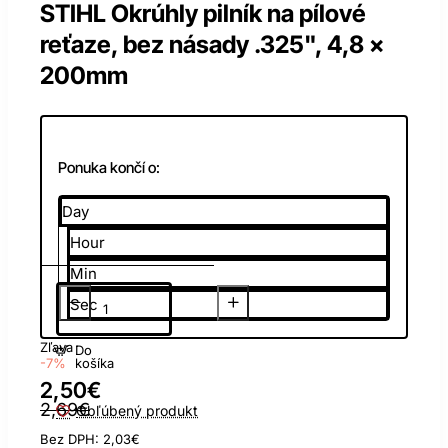
STIHL Okrúhly pilník na pílové
reťaze, bez násady .325", 4,8 x
200mm
Ponuka končí o:
Day
Hour
Min
Sec
Zľava
Do
košíka
-7%
2,50€
2,69€
Obľúbený produkt
Bez DPH: 2,03€