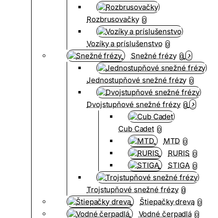
Rozbrusovačky
0
Vozíky a príslušenstvo
0
Snežné frézy
0
Jednostupňové snežné frézy
0
Dvojstupňové snežné frézy
0
Cub Cadet
0
MTD
0
RURIS
0
STIGA
0
Trojstupňové snežné frézy
0
Štiepačky dreva
0
Vodné čerpadlá
0