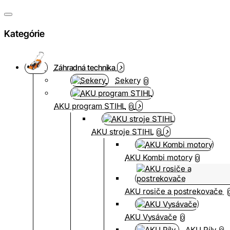
Kategórie
Záhradná technika
Sekery
0
AKU program STIHL
0
AKU stroje STIHL
0
AKU Kombi motory
0
AKU rosiče a postrekovače
AKU Vysávače
0
AKU Píly