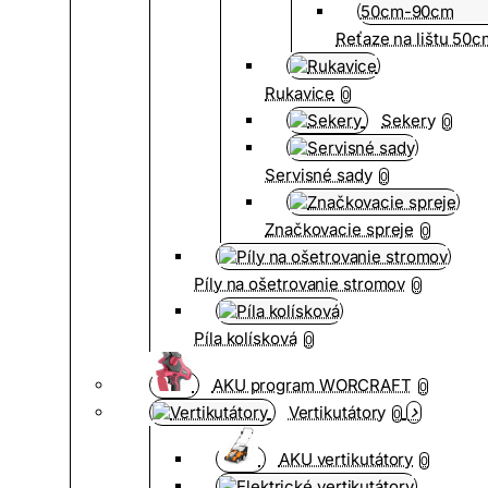
Reťaze na lištu 50
Rukavice
0
Sekery
0
Servisné sady
0
Značkovacie spreje
0
Píly na ošetrovanie stromov
0
Píla kolísková
0
AKU program WORCRAFT
0
Vertikutátory
0
AKU vertikutátory
0