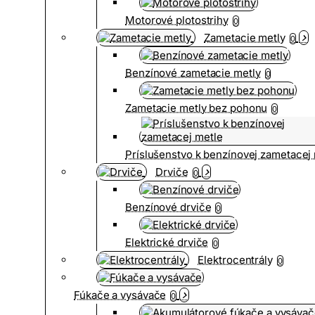
Motorové plotostrihy
0
Zametacie metly
0
Benzínové zametacie metly
0
Zametacie metly bez pohonu
0
Príslušenstvo k benzínovej zametacej
Drviče
0
Benzínové drviče
0
Elektrické drviče
0
Elektrocentrály
0
Fúkače a vysávače
0