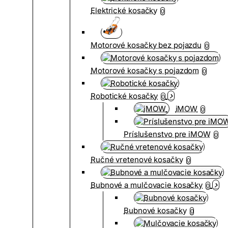
Elektrické kosačky
0
Motorové kosačky bez pojazdu
0
Motorové kosačky s pojazdom
0
Robotické kosačky
0
iMOW
0
Príslušenstvo pre iMOW
0
Ručné vretenové kosačky
0
Bubnové a mulčovacie kosačky
0
Bubnové kosačky
0