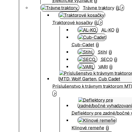
Elektrické vyžínače
0
Trávne traktory
0
Traktorové kosačky
0
AL-KO
0
Cub-Cadet
0
Stihl
0
SECO
0
VARI
0
Príslušenstvo k trávnym traktorom MT
Deflektory pre zadné/bočné
Klinové remeňe
0