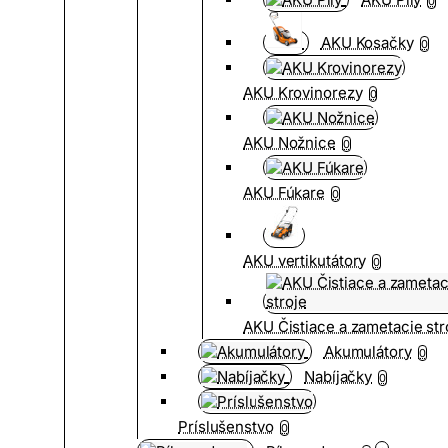
0
AKU Kosačky
0
AKU Krovinorezy
0
AKU Nožnice
0
AKU Fúkare
0
AKU vertikutátory
0
AKU Čistiace a zametacie str
Akumulátory
0
Nabíjačky
0
Príslušenstvo
0