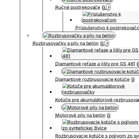
Ručné postrekovače
0
Príslušenstvo k postrekovač
Rozbrusovačky a píly na betón
0
Diamantové reťaze a lišty pre GS 461
Diamantové rozbrusovacie kotúče
0
Kotúče pre akumulátorové rezbrusova
Motorové píly na betón
0
Rozbrusovacie kotúče s pojivom zo syn