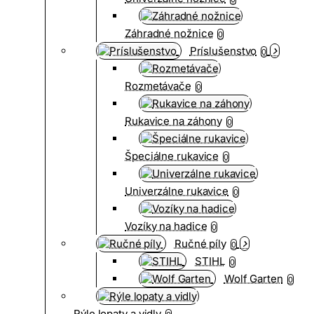
Záhradné nožnice
0
Príslušenstvo
0
Rozmetávače
0
Rukavice na záhony
0
Špeciálne rukavice
0
Univerzálne rukavice
0
Vozíky na hadice
0
Ručné píly
0
STIHL
0
Wolf Garten
0
Rýle lopaty a vidly