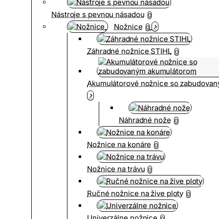
Nástroje s pevnou násadou
0
Nožnice
0
Záhradné nožnice STIHL
0
Akumulátorové nožnice so zabudova
Náhradné nože
0
Nožnice na konáre
0
Nožnice na trávu
0
Ručné nožnice na žive ploty
0
Univerzálne nožnice
0