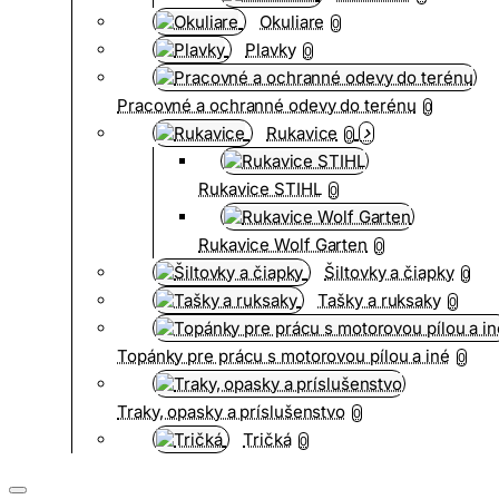
Okuliare
0
Plavky
0
Pracovné a ochranné odevy do terénu
0
Rukavice
0
Rukavice STIHL
0
Rukavice Wolf Garten
0
Šiltovky a čiapky
0
Tašky a ruksaky
0
Topánky pre prácu s motorovou pílou a iné
0
Traky, opasky a príslušenstvo
0
Tričká
0