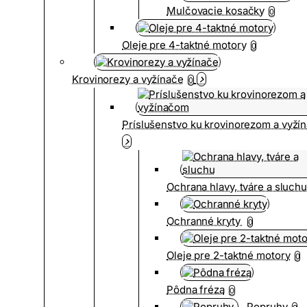
Mulčovacie kosačky
0
Oleje pre 4-taktné motory
0
Krovinorezy a vyžínače
0
Príslušenstvo ku krovinorezom a vyž
Ochrana hlavy, tváre a sluch
Ochranné kryty
0
Oleje pre 2-taktné motory
0
Pôdna fréza
0
Popruhy