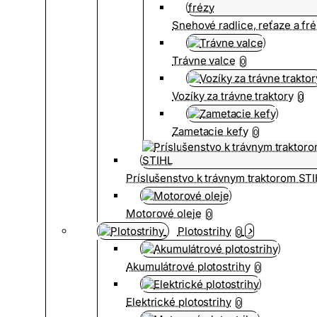
Snehové radlice, reťaze a fr
Trávne valce
0
Vozíky za trávne traktory
0
Zametacie kefy
0
Príslušenstvo k trávnym traktorom ST
Motorové oleje
0
Plotostrihy
0
Akumulátrové plotostrihy
0
Elektrické plotostrihy
0