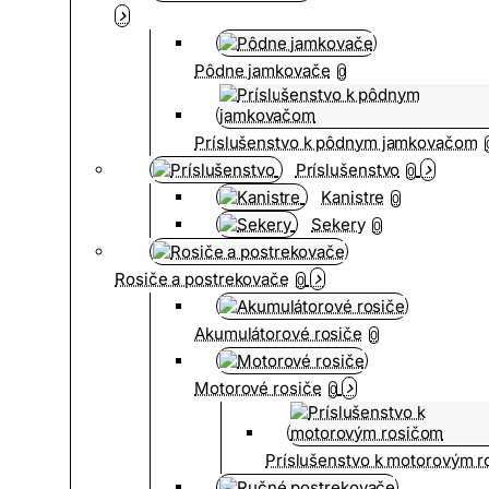
Pôdne jamkovače
0
Príslušenstvo k pôdnym jamkovačom
Príslušenstvo
0
Kanistre
0
Sekery
0
Rosiče a postrekovače
0
Akumulátorové rosiče
0
Motorové rosiče
0
Príslušenstvo k motorovým 