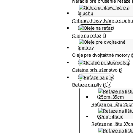
Náradie pre brúsenie reťaze
Ochrana hlavy, tváre a sluch
Oleje na reťaz
0
Oleje pre dvojtaktné motory
Ostatné príslušenstvo
0
Reťaze na píly
0
Reťaze na lištu 25
Reťaze na lištu 37