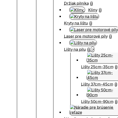
Držiak pilníka
0
Kliny
0
Kryty na lištu
0
Laser pre motorové píly
0
Lišty na pílu
0
Lišty 25cm-35cm
0
Lišty 37cm-45cm
0
Lišty 50cm-90cm
0