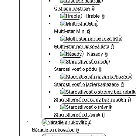
Čistiace nástroje
0
Hrable
0
Multi-star Mini
0
Multi-star poriadková lišta
0
Násady
0
Starostlivosť o pôdu
0
Starostlivosť o jazierka/bazény
0
Starostlivosť o stromy bez rebríka
0
Starostlivosť o trávnik
0
Náradie s rukoväťou
0