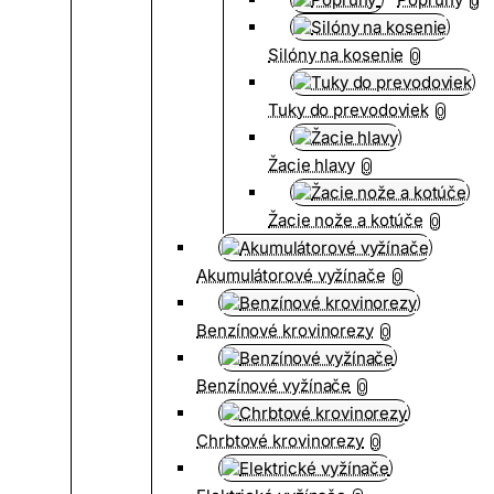
0
Silóny na kosenie
0
Tuky do prevodoviek
0
Žacie hlavy
0
Žacie nože a kotúče
0
Akumulátorové vyžínače
0
Benzínové krovinorezy
0
Benzínové vyžínače
0
Chrbtové krovinorezy
0