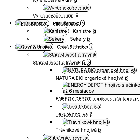
0
Vypichovače burín
0
Príslušenstvo
Kanistre
0
Sekery
0
Osivá & Hnojivá
Starostlivosť o trávnik
0
NATURA BIO organické hnojivá
0
ENERGY DEPOT hnojivo s účinkom až 
Tekuté hnojivá
0
Trávnikové hnojivá
0