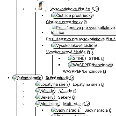
Vysokotlakové čističe
0
Čistiace prostriedky
0
Príslušenstvo pre vysokotlakové čisti
Vysokotlakové čističe
0
STIHL
0
WASPPER/benzínové
0
Ručné náradie
Lopaty na sneh
0
Násady
0
Sekery
0
Multi-star
0
Sady náradia
0