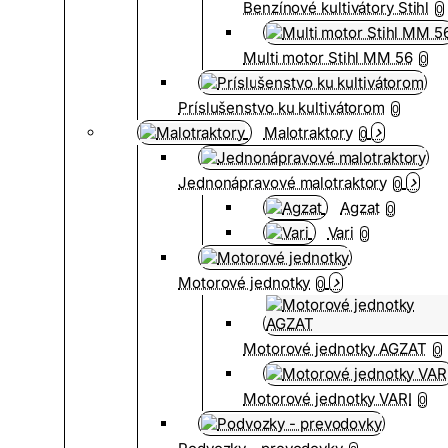
Benzínové kultivátory Stihl
0
Multi motor Stihl MM 56
0
Príslušenstvo ku kultivátorom
0
Malotraktory
0
Jednonápravové malotraktory
0
Agzat
0
Vari
0
Motorové jednotky
0
Motorové jednotky AGZAT
0
Motorové jednotky VARI
0