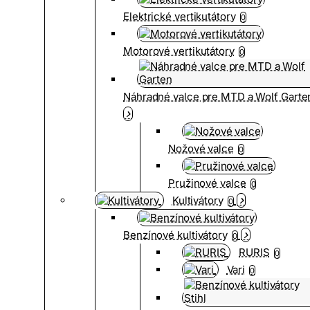
Elektrické vertikutátory
0
Motorové vertikutátory
0
Náhradné valce pre MTD a Wolf Garte
Nožové valce
0
Pružinové valce
0
Kultivátory
0
Benzínové kultivátory
0
RURIS
0
Vari
0