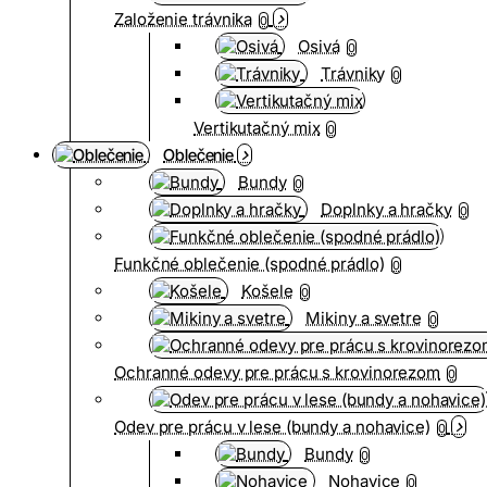
Založenie trávnika
0
Osivá
0
Trávniky
0
Vertikutačný mix
0
Oblečenie
Bundy
0
Doplnky a hračky
0
Funkčné oblečenie (spodné prádlo)
0
Košele
0
Mikiny a svetre
0
Ochranné odevy pre prácu s krovinorezom
0
Odev pre prácu v lese (bundy a nohavice)
0
Bundy
0
Nohavice
0