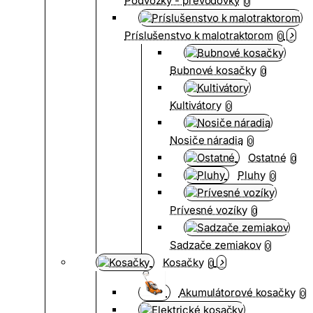
Podvozky - prevodovky
0
Príslušenstvo k malotraktorom
0
Bubnové kosačky
0
Kultivátory
0
Nosiče náradia
0
Ostatné
0
Pluhy
0
Prívesné vozíky
0
Sadzače zemiakov
0
Kosačky
0
Akumulátorové kosačky
0