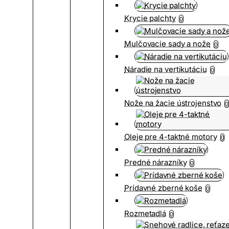
Krycie palchty
0
Mulčovacie sady a nože
0
Náradie na vertikutáciu
0
Nože na žacie ústrojenstvo
0
Oleje pre 4-taktné motory
0
Predné nárazníky
0
Prídavné zberné koše
0
Rozmetadlá
0