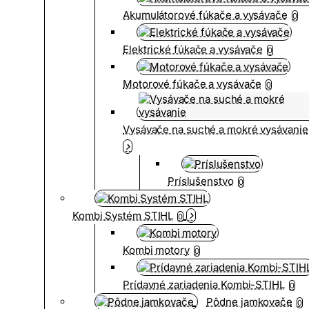
Akumulátorové fúkače a vysávače
0
Elektrické fúkače a vysávače
0
Motorové fúkače a vysávače
0
Vysávače na suché a mokré vysávanie
Príslušenstvo
0
Kombi Systém STIHL
0
Kombi motory
0
Prídavné zariadenia Kombi-STIHL
0
Pôdne jamkovače
0