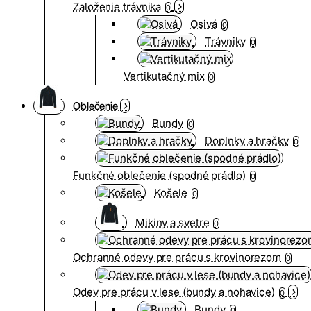
Založenie trávnika
0
Osivá
0
Trávniky
0
Vertikutačný mix
0
Oblečenie
Bundy
0
Doplnky a hračky
0
Funkčné oblečenie (spodné prádlo)
0
Košele
0
Mikiny a svetre
0
Ochranné odevy pre prácu s krovinorezom
0
Odev pre prácu v lese (bundy a nohavice)
0
Bundy
0