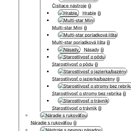
Čistiace nástroje
0
Hrable
0
Multi-star Mini
0
Multi-star poriadková lišta
0
Násady
0
Starostlivosť o pôdu
0
Starostlivosť o jazierka/bazény
0
Starostlivosť o stromy bez rebríka
0
Starostlivosť o trávnik
0
Náradie s rukoväťou
0