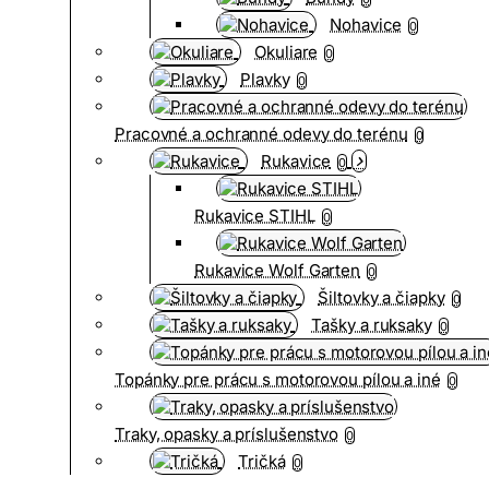
Nohavice
0
Okuliare
0
Plavky
0
Pracovné a ochranné odevy do terénu
0
Rukavice
0
Rukavice STIHL
0
Rukavice Wolf Garten
0
Šiltovky a čiapky
0
Tašky a ruksaky
0
Topánky pre prácu s motorovou pílou a iné
0
Traky, opasky a príslušenstvo
0
Tričká
0