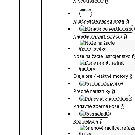
Krycie palchty
0
Mulčovacie sady a nože
0
Náradie na vertikutáciu
0
Nože na žacie ústrojenstvo
0
Oleje pre 4-taktné motory
0
Predné nárazníky
0
Prídavné zberné koše
0
Rozmetadlá
0