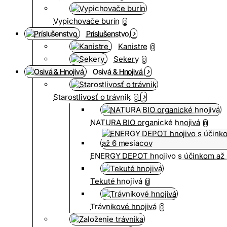
Vypichovače burín
0
Príslušenstvo
Kanistre
0
Sekery
0
Osivá & Hnojivá
Starostlivosť o trávnik
0
NATURA BIO organické hnojivá
0
ENERGY DEPOT hnojivo s účinkom až 
Tekuté hnojivá
0
Trávnikové hnojivá
0