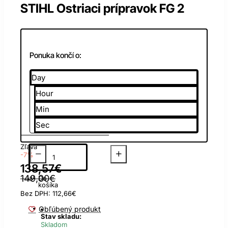
STIHL Ostriaci prípravok FG 2
Ponuka končí o:
Day
Hour
Min
Sec
Zľava
-7%
138,57€
149,00€
Do
košíka
Bez DPH: 112,66€
Obľúbený produkt
Stav skladu:
Skladom