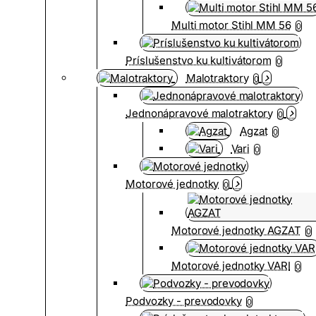
Multi motor Stihl MM 56
0
Príslušenstvo ku kultivátorom
0
Malotraktory
0
Jednonápravové malotraktory
0
Agzat
0
Vari
0
Motorové jednotky
0
Motorové jednotky AGZAT
0
Motorové jednotky VARI
0
Podvozky - prevodovky
0