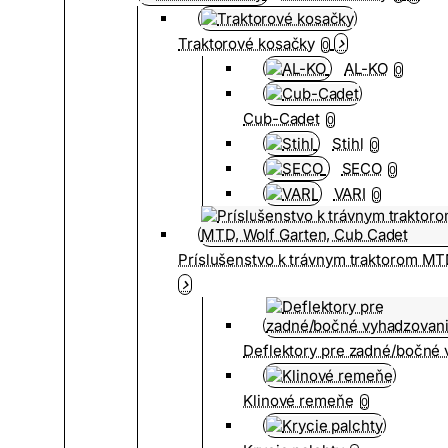
Traktorové kosačky
0
AL-KO
0
Cub-Cadet
0
Stihl
0
SECO
0
VARI
0
Príslušenstvo k trávnym traktorom MT
Deflektory pre zadné/bočné
Klinové remeňe
0