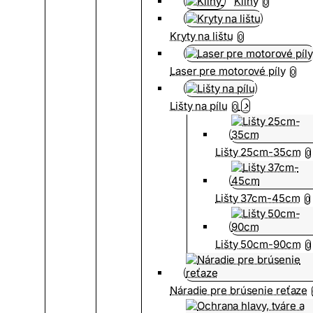
Kliny
0
Kryty na lištu
0
Laser pre motorové píly
0
Lišty na pílu
0
Lišty 25cm-35cm
0
Lišty 37cm-45cm
0
Lišty 50cm-90cm
0
Náradie pre brúsenie reťaze