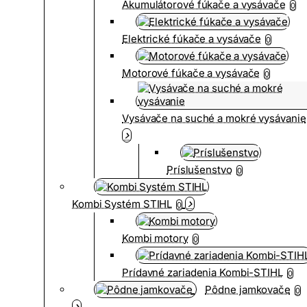
Akumulátorové fúkače a vysávače
0
Elektrické fúkače a vysávače
0
Motorové fúkače a vysávače
0
Vysávače na suché a mokré vysávanie
Príslušenstvo
0
Kombi Systém STIHL
0
Kombi motory
0
Prídavné zariadenia Kombi-STIHL
0
Pôdne jamkovače
0