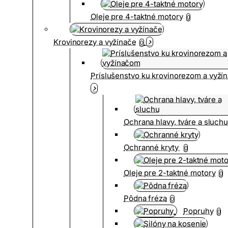
Oleje pre 4-taktné motory
0
Krovinorezy a vyžínače
0
Príslušenstvo ku krovinorezom a vyž
Ochrana hlavy, tváre a sluch
Ochranné kryty
0
Oleje pre 2-taktné motory
0
Pôdna fréza
0
Popruhy
0