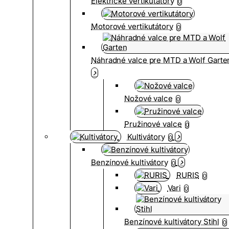
Elektrické vertikutátory
0
Motorové vertikutátory
0
Náhradné valce pre MTD a Wolf Garte
Nožové valce
0
Pružinové valce
0
Kultivátory
0
Benzínové kultivátory
0
RURIS
0
Vari
0
Benzínové kultivátory Stihl
0