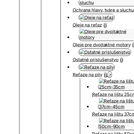
Ochrana hlavy, tváre a sluch
Oleje na reťaz
0
Oleje pre dvojtaktné motory
Ostatné príslušenstvo
0
Reťaze na píly
0
Reťaze na lištu 25
Reťaze na lištu 37
Reťaze na lištu 50