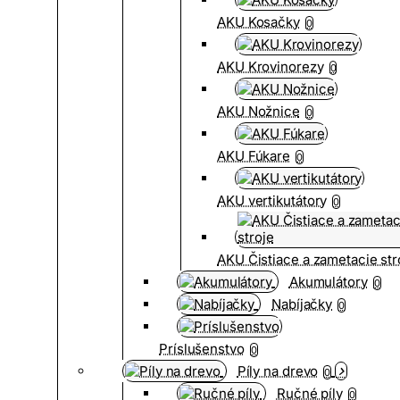
AKU Kosačky
0
AKU Krovinorezy
0
AKU Nožnice
0
AKU Fúkare
0
AKU vertikutátory
0
AKU Čistiace a zametacie str
Akumulátory
0
Nabíjačky
0
Príslušenstvo
0
Píly na drevo
0
Ručné píly
0