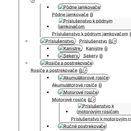
Pôdne jamkovače
0
Príslušenstvo k pôdnym jamkovačom
Príslušenstvo
0
Kanistre
0
Sekery
0
Rosiče a postrekovače
0
Akumulátorové rosiče
0
Motorové rosiče
0
Príslušenstvo k motorovým 