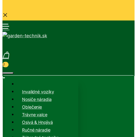
0
Invalidné vozíky
Nosiče náradia
Oblečenie
Trávne valce
Osivá & Hnojivá
Ručné náradie