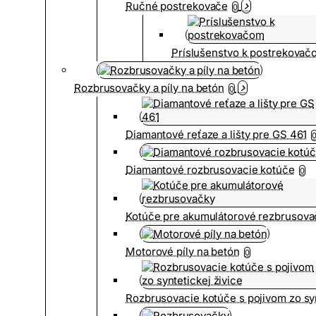
Ručné postrekovače
0
Príslušenstvo k postrekovač
Rozbrusovačky a píly na betón
0
Diamantové reťaze a lišty pre GS 461
Diamantové rozbrusovacie kotúče
0
Kotúče pre akumulátorové rezbrusova
Motorové píly na betón
0
Rozbrusovacie kotúče s pojivom zo syn