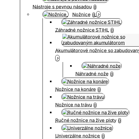
Nástroje s pevnou násadou
0
Nožnice
0
Záhradné nožnice STIHL
0
Akumulátorové nožnice so zabudova
Náhradné nože
0
Nožnice na konáre
0
Nožnice na trávu
0
Ručné nožnice na žive ploty
0
Univerzálne nožnice
0