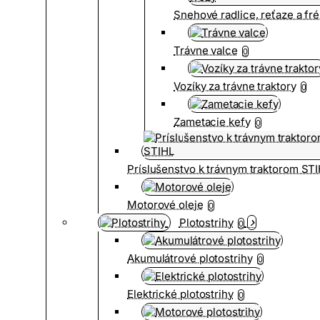
Snehové radlice, reťaze a fr
Trávne valce
0
Vozíky za trávne traktory
0
Zametacie kefy
0
Príslušenstvo k trávnym traktorom ST
Motorové oleje
0
Plotostrihy
0
Akumulátrové plotostrihy
0
Elektrické plotostrihy
0