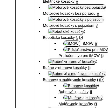
Elektrické kosačky
0
Motorové kosačky bez pojazdu
0
Motorové kosačky s pojazdom
0
Robotické kosačky
0
iMOW
0
Príslušenstvo pre iMOW
0
Ručné vretenové kosačky
0
Bubnové a mulčovacie kosačky
0
Bubnové kosačky
0
Mulčovacie kosačky
0