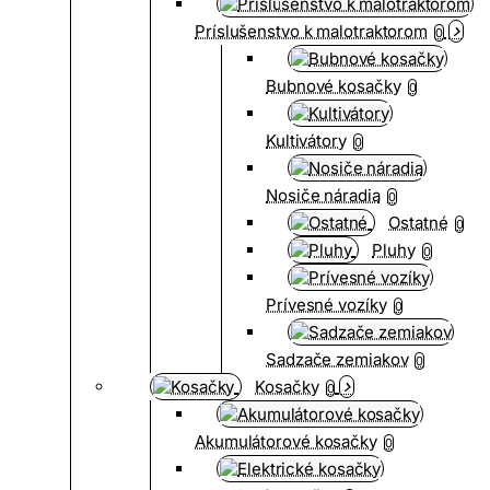
Príslušenstvo k malotraktorom
0
Bubnové kosačky
0
Kultivátory
0
Nosiče náradia
0
Ostatné
0
Pluhy
0
Prívesné vozíky
0
Sadzače zemiakov
0
Kosačky
0
Akumulátorové kosačky
0