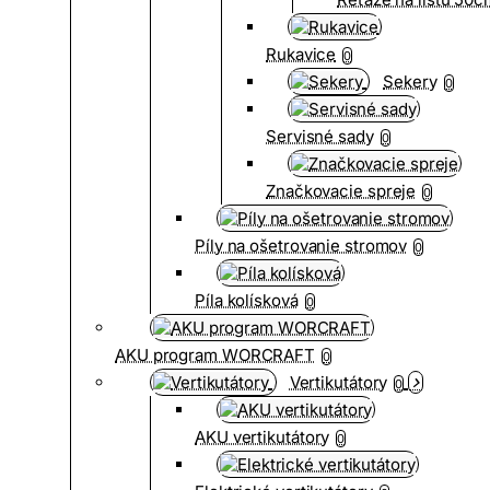
Rukavice
0
Sekery
0
Servisné sady
0
Značkovacie spreje
0
Píly na ošetrovanie stromov
0
Píla kolísková
0
AKU program WORCRAFT
0
Vertikutátory
0
AKU vertikutátory
0