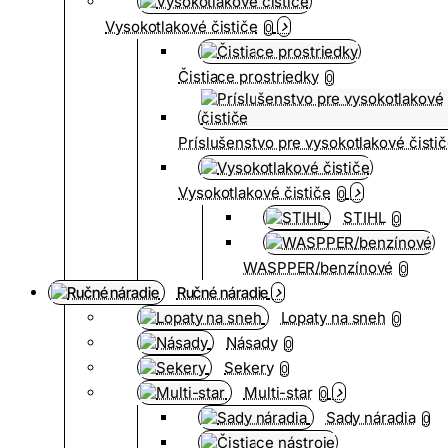
Vysokotlakové čističe
0
Čistiace prostriedky
0
Príslušenstvo pre vysokotlakové čisti
Vysokotlakové čističe
0
STIHL
0
WASPPER/benzínové
0
Ručné náradie
Lopaty na sneh
0
Násady
0
Sekery
0
Multi-star
0
Sady náradia
0