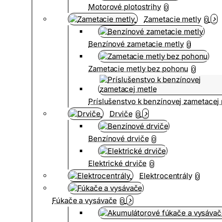
Motorové plotostrihy
0
Zametacie metly
0
Benzínové zametacie metly
0
Zametacie metly bez pohonu
0
Príslušenstvo k benzínovej zametacej
Drviče
0
Benzínové drviče
0
Elektrické drviče
0
Elektrocentrály
0
Fúkače a vysávače
0