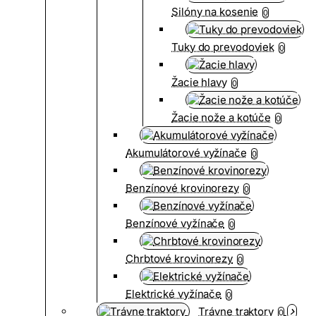
Silóny na kosenie
0
Tuky do prevodoviek
0
Žacie hlavy
0
Žacie nože a kotúče
0
Akumulátorové vyžínače
0
Benzínové krovinorezy
0
Benzínové vyžínače
0
Chrbtové krovinorezy
0
Elektrické vyžínače
0
Trávne traktory
0