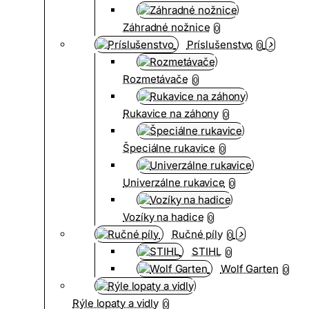
Záhradné nožnice
0
Príslušenstvo
0
Rozmetávače
0
Rukavice na záhony
0
Špeciálne rukavice
0
Univerzálne rukavice
0
Vozíky na hadice
0
Ručné píly
0
STIHL
0
Wolf Garten
0
Rýle lopaty a vidly
0