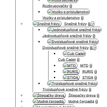
Rozbrusovačky
0
Vozíky a príslušenstvo
0
Snežné frézy
0
Jednostupňové snežné frézy
0
Dvojstupňové snežné frézy
0
Cub Cadet
0
MTD
0
RURIS
0
STIGA
0
Trojstupňové snežné frézy
0
Štiepačky dreva
0
Vodné čerpadlá
0