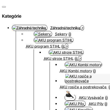
Kategórie
Záhradná technika
Sekery
0
AKU program STIHL
0
AKU stroje STIHL
0
AKU Kombi motory
0
AKU rosiče a postrekovače
AKU Vysávače
0
AKU Píly
0