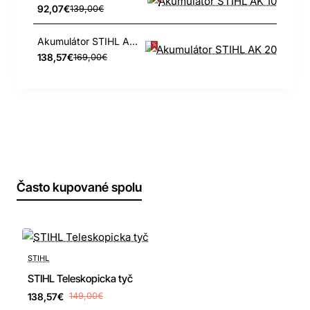
92,07€
139,00€
Akumulátor STIHL AK 20
138,57€
169,00€
Často kupované spolu
-7%
STIHL
Doprava zdarma
STIHL Teleskopicka tyč
138,57€
149,00€