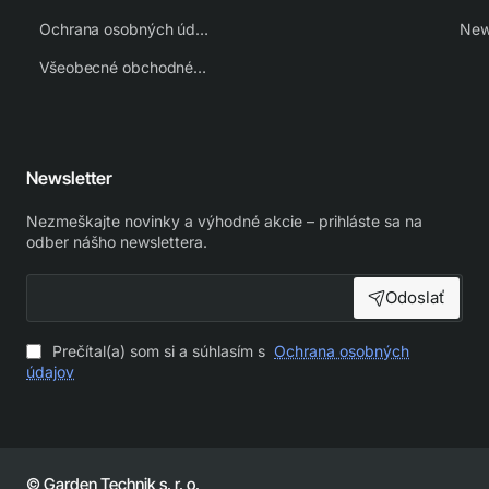
Ochrana osobných údajov
New
Všeobecné obchodné podmienky
Newsletter
Nezmeškajte novinky a výhodné akcie – prihláste sa na
odber nášho newslettera.
Odoslať
Prečítal(a) som si a súhlasím s
Ochrana osobných
údajov
© Garden Technik s. r. o.