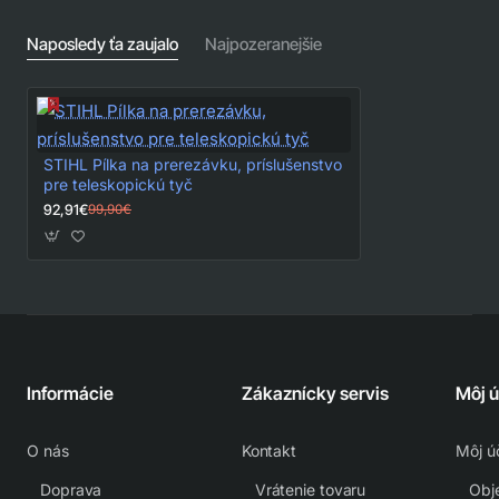
Naposledy ťa zaujalo
Najpozeranejšie
STIHL Pílka na prerezávku, príslušenstvo
pre teleskopickú tyč
92,91€
99,90€
Informácie
Zákaznícky servis
Môj 
O nás
Kontakt
Môj ú
Doprava
Vrátenie tovaru
Obj