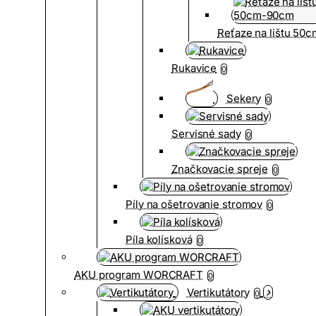
Reťaze na lištu 50
Rukavice
0
Sekery
0
Servisné sady
0
Značkovacie spreje
0
Píly na ošetrovanie stromov
0
Píla kolísková
0
AKU program WORCRAFT
0
Vertikutátory
0