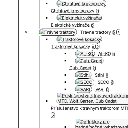
Chrbtové krovinorezy
0
Elektrické vyžínače
0
Trávne traktory
0
Traktorové kosačky
0
AL-KO
0
Cub-Cadet
0
Stihl
0
SECO
0
VARI
0
Príslušenstvo k trávnym traktorom MT