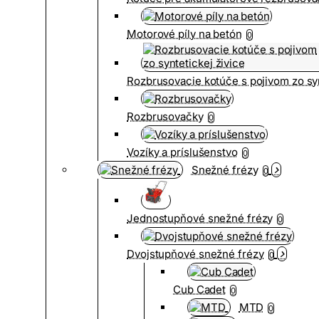
Motorové píly na betón
0
Rozbrusovacie kotúče s pojivom zo syn
Rozbrusovačky
0
Vozíky a príslušenstvo
0
Snežné frézy
0
Jednostupňové snežné frézy
0
Dvojstupňové snežné frézy
0
Cub Cadet
0
MTD
0