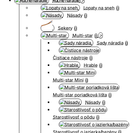
Ručné náradie
Lopaty na sneh
0
Násady
0
Sekery
0
Multi-star
0
Sady náradia
0
Čistiace nástroje
0
Hrable
0
Multi-star Mini
0
Multi-star poriadková lišta
0
Násady
0
Starostlivosť o pôdu
0
Starostlivosť o jazierka/bazény
0