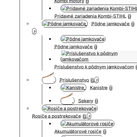
Kombi motory
0
Prídavné zariadenia Kombi-STIHL
0
Pôdne jamkovače
0
Pôdne jamkovače
0
Príslušenstvo k pôdnym jamkovačom
Príslušenstvo
0
Kanistre
0
Sekery
0
Rosiče a postrekovače
0
Akumulátorové rosiče
0