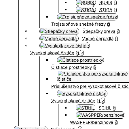
RURIS
0
STIGA
0
Trojstupňové snežné frézy
0
Štiepačky dreva
0
Vodné čerpadlá
0
Vysokotlakové čističe
0
Čistiace prostriedky
0
Príslušenstvo pre vysokotlakové čisti
Vysokotlakové čističe
0
STIHL
0
WASPPER/benzínové
0