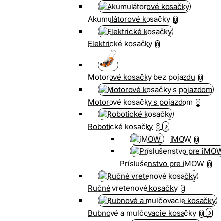
Akumulátorové kosačky
0
Elektrické kosačky
0
Motorové kosačky bez pojazdu
0
Motorové kosačky s pojazdom
0
Robotické kosačky
0
iMOW
0
Príslušenstvo pre iMOW
0
Ručné vretenové kosačky
0
Bubnové a mulčovacie kosačky
0