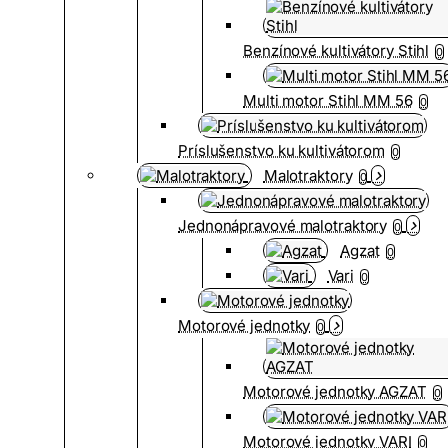
Benzínové kultivátory Stihl
0
Multi motor Stihl MM 56
0
Príslušenstvo ku kultivátorom
0
Malotraktory
0
Jednonápravové malotraktory
0
Agzat
0
Vari
0
Motorové jednotky
0
Motorové jednotky AGZAT
0
Motorové jednotky VARI
0