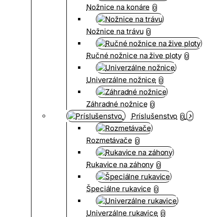
Nožnice na konáre
0
Nožnice na trávu
0
Ručné nožnice na žive ploty
0
Univerzálne nožnice
0
Záhradné nožnice
0
Príslušenstvo
0
Rozmetávače
0
Rukavice na záhony
0
Špeciálne rukavice
0
Univerzálne rukavice
0