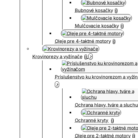
Bubnové kosačky
0
Mulčovacie kosačky
0
Oleje pre 4-taktné motory
0
Krovinorezy a vyžínače
0
Príslušenstvo ku krovinorezom a vyž
Ochrana hlavy, tváre a sluch
Ochranné kryty
0
Oleje pre 2-taktné motory
0