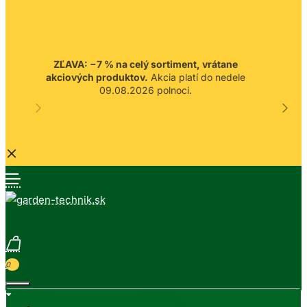
ZĽAVA: −7 % na celý sortiment, vrátane
akciových produktov.
Akcia platí do nedele
09.08.2026 polnoci.
0