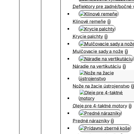
Deflektory pre zadné/bočné
Klinové remeňe
0
Krycie palchty
0
Mulčovacie sady a nože
0
Náradie na vertikutáciu
0
Nože na žacie ústrojenstvo
0
Oleje pre 4-taktné motory
0
Predné nárazníky
0