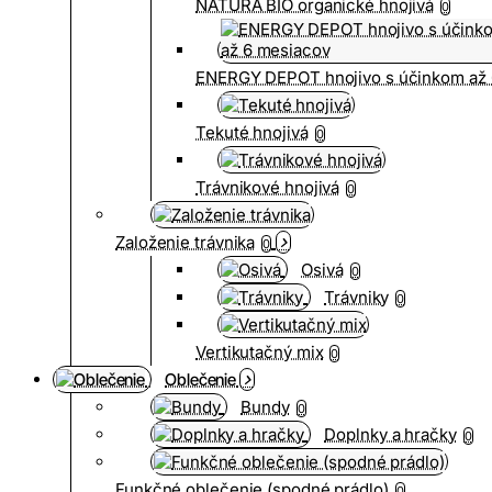
NATURA BIO organické hnojivá
0
ENERGY DEPOT hnojivo s účinkom až 
Tekuté hnojivá
0
Trávnikové hnojivá
0
Založenie trávnika
0
Osivá
0
Trávniky
0
Vertikutačný mix
0
Oblečenie
Bundy
0
Doplnky a hračky
0
Funkčné oblečenie (spodné prádlo)
0