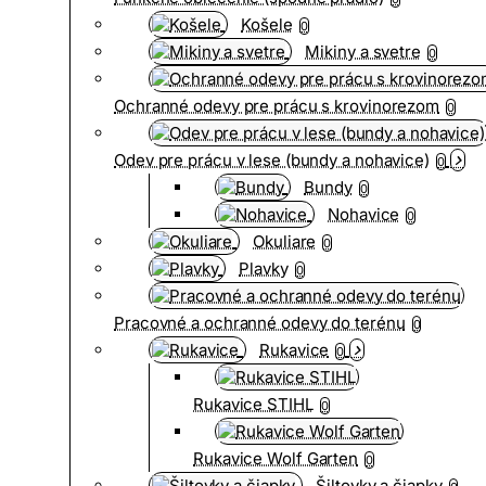
Košele
0
Mikiny a svetre
0
Ochranné odevy pre prácu s krovinorezom
0
Odev pre prácu v lese (bundy a nohavice)
0
Bundy
0
Nohavice
0
Okuliare
0
Plavky
0
Pracovné a ochranné odevy do terénu
0
Rukavice
0
Rukavice STIHL
0
Rukavice Wolf Garten
0
Šiltovky a čiapky