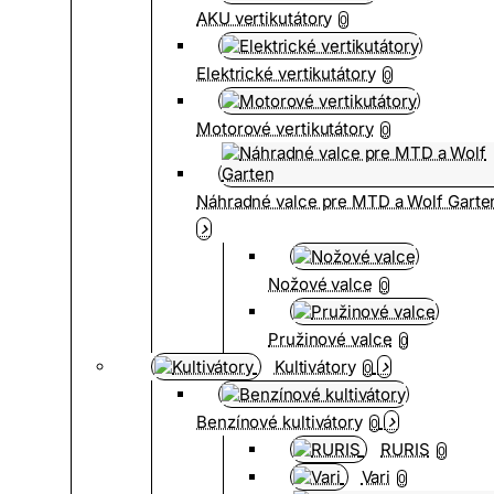
AKU vertikutátory
0
Elektrické vertikutátory
0
Motorové vertikutátory
0
Náhradné valce pre MTD a Wolf Garte
Nožové valce
0
Pružinové valce
0
Kultivátory
0
Benzínové kultivátory
0
RURIS
0
Vari
0