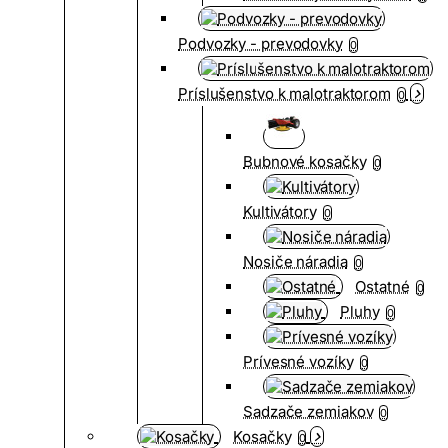
Podvozky - prevodovky
0
Príslušenstvo k malotraktorom
0
Bubnové kosačky
0
Kultivátory
0
Nosiče náradia
0
Ostatné
0
Pluhy
0
Prívesné vozíky
0
Sadzače zemiakov
0
Kosačky
0