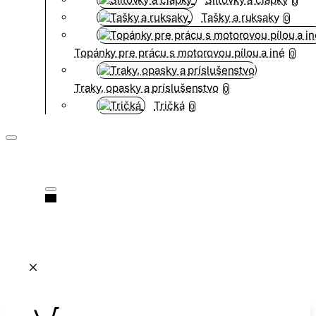
0
Tašky a ruksaky
0
Topánky pre prácu s motorovou pílou a iné
0
Traky, opasky a príslušenstvo
0
Tričká
0