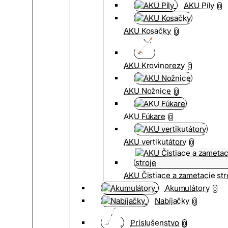
AKU Píly
0
AKU Kosačky
0
AKU Krovinorezy
0
AKU Nožnice
0
AKU Fúkare
0
AKU vertikutátory
0
AKU Čistiace a zametacie str
Akumulátory
0
Nabíjačky
0
Príslušenstvo
0