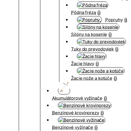
Pôdna fréza
0
Popruhy
0
Silóny na kosenie
0
Tuky do prevodoviek
0
Žacie hlavy
0
Žacie nože a kotúče
0
Akumulátorové vyžínače
0
Benzínové krovinorezy
0
Benzínové vyžínače
0