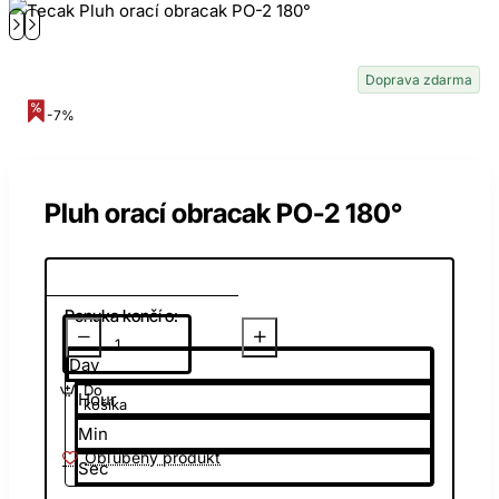
Doprava zdarma
-7%
Pluh orací obracak PO-2 180°
Ponuka končí o:
Day
Do
Hour
košíka
Min
Obľúbený produkt
Sec