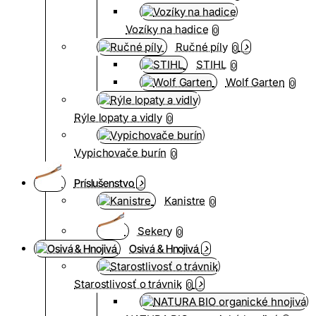
Vozíky na hadice
0
Ručné píly
0
STIHL
0
Wolf Garten
0
Rýle lopaty a vidly
0
Vypichovače burín
0
Príslušenstvo
Kanistre
0
Sekery
0
Osivá & Hnojivá
Starostlivosť o trávnik
0