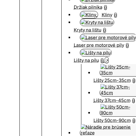
Držiak pilníka
0
Kliny
0
Kryty na lištu
0
Laser pre motorové píly
0
Lišty na pílu
0
Lišty 25cm-35cm
0
Lišty 37cm-45cm
0
Lišty 50cm-90cm
0