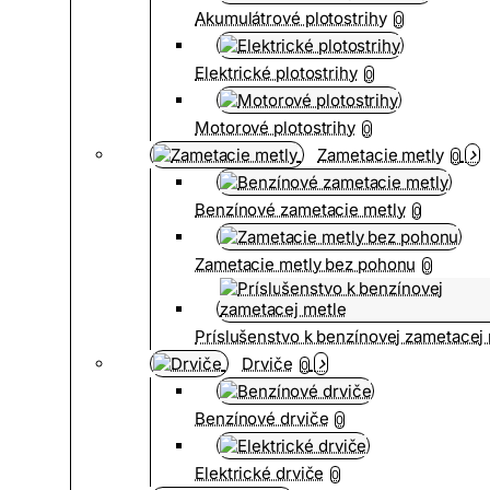
Akumulátrové plotostrihy
0
Elektrické plotostrihy
0
Motorové plotostrihy
0
Zametacie metly
0
Benzínové zametacie metly
0
Zametacie metly bez pohonu
0
Príslušenstvo k benzínovej zametacej
Drviče
0
Benzínové drviče
0
Elektrické drviče
0