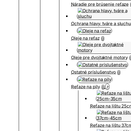
Náradie pre brúsenie reťaze
Ochrana hlavy, tváre a sluch
Oleje na reťaz
0
Oleje pre dvojtaktné motory
Ostatné príslušenstvo
0
Reťaze na píly
0
Reťaze na lištu 25
Reťaze na lištu 37