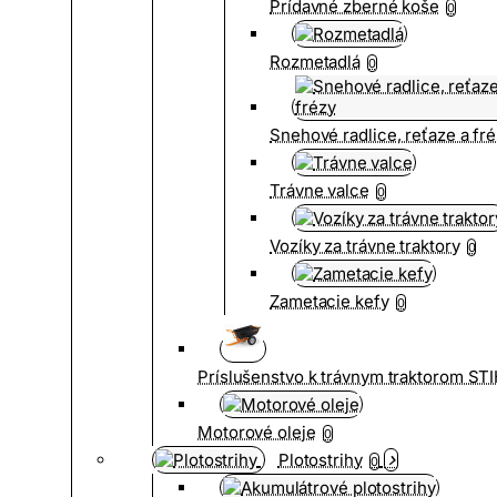
Prídavné zberné koše
0
Rozmetadlá
0
Snehové radlice, reťaze a fr
Trávne valce
0
Vozíky za trávne traktory
0
Zametacie kefy
0
Príslušenstvo k trávnym traktorom ST
Motorové oleje
0
Plotostrihy
0