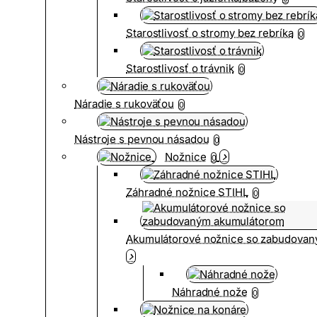
Starostlivosť o stromy bez rebríka
0
Starostlivosť o trávnik
0
Náradie s rukoväťou
0
Nástroje s pevnou násadou
0
Nožnice
0
Záhradné nožnice STIHL
0
Akumulátorové nožnice so zabudova
Náhradné nože
0