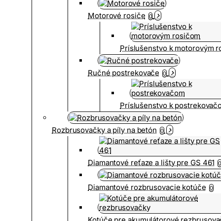
Motorové rosiče
0
Príslušenstvo k motorovým 
Ručné postrekovače
0
Príslušenstvo k postrekovač
Rozbrusovačky a píly na betón
0
Diamantové reťaze a lišty pre GS 461
Diamantové rozbrusovacie kotúče
0
Kotúče pre akumulátorové rezbrusova