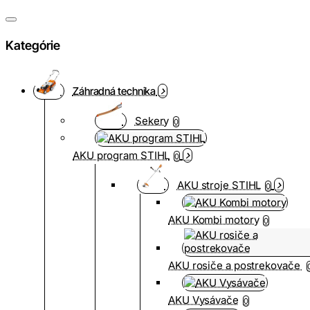
Kategórie
Záhradná technika
Sekery
0
AKU program STIHL
0
AKU stroje STIHL
0
AKU Kombi motory
0
AKU rosiče a postrekovače
AKU Vysávače
0