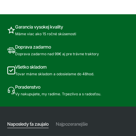
vysokotlaková
vysokotlako
hadica,
hadica,
oceľová
oceľová
tkanina,
tkanina,
9m
20m
Garancia vysokej kvality
Máme viac ako 15 ročné skúsenosti
Doprava zadarmo
Doprava zadarmo nad 99€ aj pre trávne traktory
Všetko skladom
Tovar máme skladom a odosielame do 48hod.
Poradenstvo
Vy nakupujete, my radíme. Trpezlivo a s radosťou.
Naposledy ťa zaujalo
Najpozeranejšie