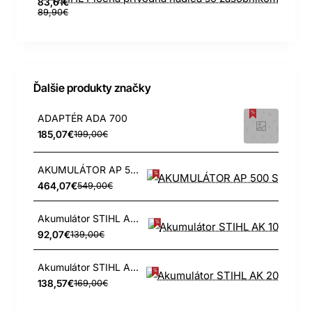
83,61€
89,90€
Ďalšie produkty značky
ADAPTÉR ADA 700
185,07€
199,00€
AKUMULÁTOR AP 500 S
464,07€
549,00€
Akumulátor STIHL AK 10
92,07€
139,00€
Akumulátor STIHL AK 20
138,57€
169,00€