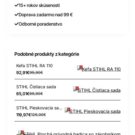
15+ rokov skúseností
Doprava zadarmo nad 99 €
Odborné poradenstvo
Podobné produkty z kategórie
Kefa STIHL RA 110
92,91€
99,90€
STIHL Čistiaca sada
65,01€
69,90€
STIHL Pieskovacia sada
119,97€
129,00€
STIHL Plochá prívodná hadica so zásobníkom