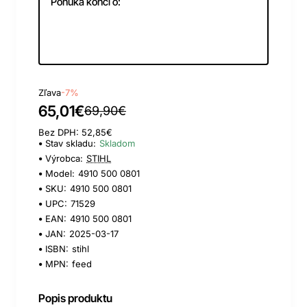
Ponuka končí o:
Day
Hour
Min
Sec
Zľava
-7%
65,01€
69,90€
Bez DPH: 52,85€
Stav skladu:
Skladom
Výrobca:
STIHL
Model:
4910 500 0801
SKU:
4910 500 0801
UPC:
71529
EAN:
4910 500 0801
JAN:
2025-03-17
ISBN:
stihl
MPN:
feed
Popis produktu