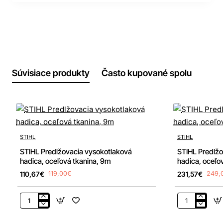
Súvisiace produkty
Často kupované spolu
-7%
-7%
STIHL
STIHL
STIHL Predlžovacia vysokotlaková
STIHL Predlžo
hadica, oceľová tkanina, 9m
hadica, oceľo
110,67€
119,00€
231,57€
249,
STIHL
STIHL
Predlžovacia
Predlžovacia