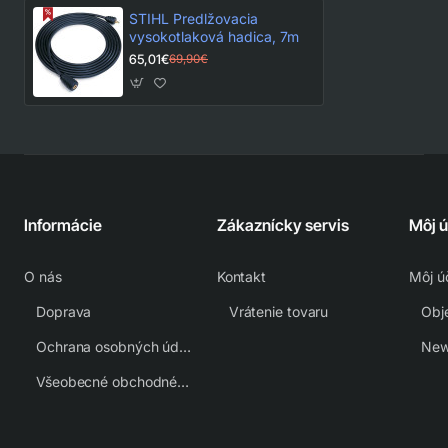
STIHL Predlžovacia
vysokotlaková hadica, 7m
65,01€
69,90€
Informácie
Zákaznícky servis
Môj 
O nás
Kontakt
Môj ú
Doprava
Vrátenie tovaru
Obj
Ochrana osobných údajov
New
Všeobecné obchodné podmienky