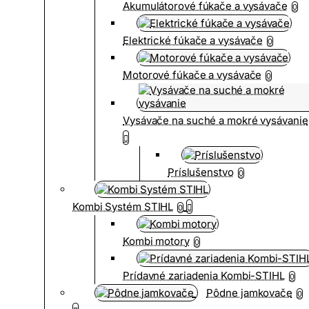
Akumulátorové fúkače a vysávače
0
Elektrické fúkače a vysávače
0
Motorové fúkače a vysávače
0
Vysávače na suché a mokré vysávanie
Príslušenstvo
0
Kombi Systém STIHL
0
Kombi motory
0
Prídavné zariadenia Kombi-STIHL
0
Pôdne jamkovače
0