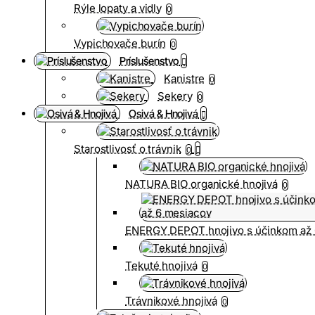
Rýle lopaty a vidly
0
Vypichovače burín
0
Príslušenstvo
Kanistre
0
Sekery
0
Osivá & Hnojivá
Starostlivosť o trávnik
0
NATURA BIO organické hnojivá
0
ENERGY DEPOT hnojivo s účinkom až 
Tekuté hnojivá
0
Trávnikové hnojivá
0