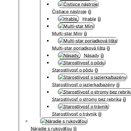
Čistiace nástroje
0
Hrable
0
Multi-star Mini
0
Multi-star poriadková lišta
0
Násady
0
Starostlivosť o pôdu
0
Starostlivosť o jazierka/bazény
0
Starostlivosť o stromy bez rebríka
0
Starostlivosť o trávnik
0
Náradie s rukoväťou
0