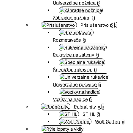
Univerzálne nožnice
0
Záhradné nožnice
0
Príslušenstvo
0
Rozmetávače
0
Rukavice na záhony
0
Špeciálne rukavice
0
Univerzálne rukavice
0
Vozíky na hadice
0
Ručné píly
0
STIHL
0
Wolf Garten
0