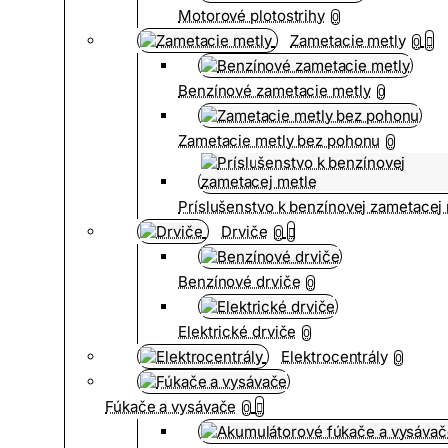
Motorové plotostrihy
0
Zametacie metly
0
Benzínové zametacie metly
0
Zametacie metly bez pohonu
0
Príslušenstvo k benzínovej zametacej
Drviče
0
Benzínové drviče
0
Elektrické drviče
0
Elektrocentrály
0
Fúkače a vysávače
0