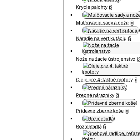
Krycie palchty
0
Mulčovacie sady a nože
0
Náradie na vertikutáciu
0
Nože na žacie ústrojenstvo
0
Oleje pre 4-taktné motory
0
Predné nárazníky
0
Prídavné zberné koše
0
Rozmetadlá
0