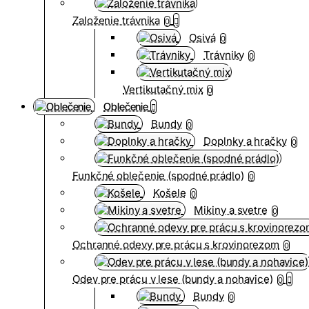
Založenie trávnika
0
Osivá
0
Trávniky
0
Vertikutačný mix
0
Oblečenie
Bundy
0
Doplnky a hračky
0
Funkčné oblečenie (spodné prádlo)
0
Košele
0
Mikiny a svetre
0
Ochranné odevy pre prácu s krovinorezom
0
Odev pre prácu v lese (bundy a nohavice)
0
Bundy
0