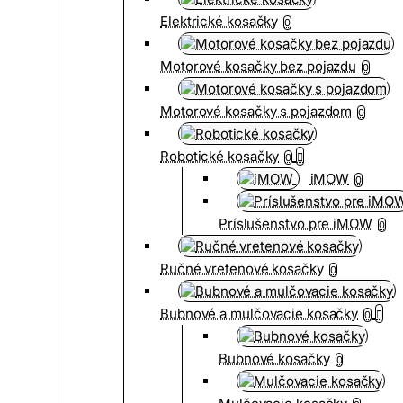
Elektrické kosačky
0
Motorové kosačky bez pojazdu
0
Motorové kosačky s pojazdom
0
Robotické kosačky
0
iMOW
0
Príslušenstvo pre iMOW
0
Ručné vretenové kosačky
0
Bubnové a mulčovacie kosačky
0
Bubnové kosačky
0