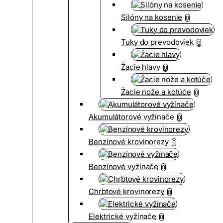
Silóny na kosenie
0
Tuky do prevodoviek
0
Žacie hlavy
0
Žacie nože a kotúče
0
Akumulátorové vyžínače
0
Benzínové krovinorezy
0
Benzínové vyžínače
0
Chrbtové krovinorezy
0
Elektrické vyžínače
0