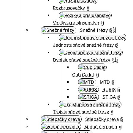
Rozbrusovačky
0
Vozíky a príslušenstvo
0
Snežné frézy
0
Jednostupňové snežné frézy
0
Dvojstupňové snežné frézy
0
Cub Cadet
0
MTD
0
RURIS
0
STIGA
0
Trojstupňové snežné frézy
0
Štiepačky dreva
0
Vodné čerpadlá
0