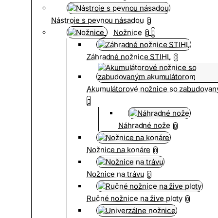
Nástroje s pevnou násadou
0
Nožnice
0
Záhradné nožnice STIHL
0
Akumulátorové nožnice so zabudova
Náhradné nože
0
Nožnice na konáre
0
Nožnice na trávu
0
Ručné nožnice na žive ploty
0