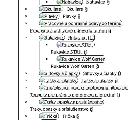
Nohavice
0
Okuliare
0
Plavky
0
Pracovné a ochranné odevy do terénu
0
Rukavice
0
Rukavice STIHL
0
Rukavice Wolf Garten
0
Šiltovky a čiapky
0
Tašky a ruksaky
0
Topánky pre prácu s motorovou pílou a iné
0
Traky, opasky a príslušenstvo
0
Tričká
0