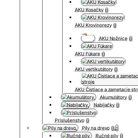
AKU Kosačky
0
AKU Krovinorezy
0
AKU Nožnice
0
AKU Fúkare
0
AKU vertikutátory
0
AKU Čistiace a zametacie str
Akumulátory
0
Nabíjačky
0
Príslušenstvo
0
Píly na drevo
0
Ručné píly
0