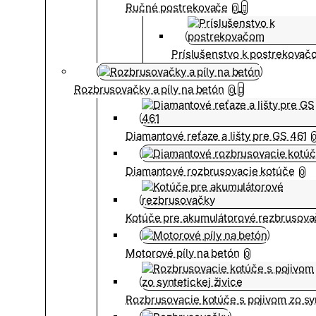
Ručné postrekovače
0
Príslušenstvo k postrekovač
Rozbrusovačky a píly na betón
0
Diamantové reťaze a lišty pre GS 461
Diamantové rozbrusovacie kotúče
0
Kotúče pre akumulátorové rezbrusova
Motorové píly na betón
0
Rozbrusovacie kotúče s pojivom zo syn