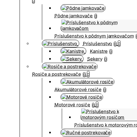
Pôdne jamkovače
0
Príslušenstvo k pôdnym jamkovačom
Príslušenstvo
0
Kanistre
0
Sekery
0
Rosiče a postrekovače
0
Akumulátorové rosiče
0
Motorové rosiče
0
Príslušenstvo k motorovým 