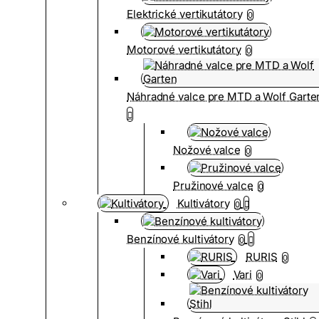
Elektrické vertikutátory
0
Motorové vertikutátory
0
Náhradné valce pre MTD a Wolf Garte
Nožové valce
0
Pružinové valce
0
Kultivátory
0
Benzínové kultivátory
0
RURIS
0
Vari
0