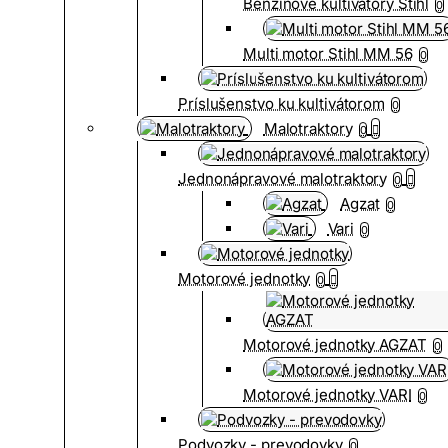
Benzínové kultivátory Stihl
0
Multi motor Stihl MM 56
0
Príslušenstvo ku kultivátorom
0
Malotraktory
0
Jednonápravové malotraktory
0
Agzat
0
Vari
0
Motorové jednotky
0
Motorové jednotky AGZAT
0
Motorové jednotky VARI
0
Podvozky - prevodovky
0