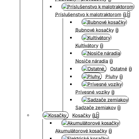
Príslušenstvo k malotraktorom
0
Bubnové kosačky
0
Kultivátory
0
Nosiče náradia
0
Ostatné
0
Pluhy
0
Prívesné vozíky
0
Sadzače zemiakov
0
Kosačky
0
Akumulátorové kosačky
0