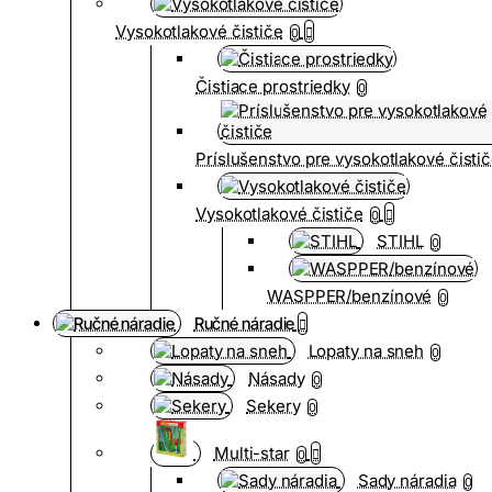
Vysokotlakové čističe
0
Čistiace prostriedky
0
Príslušenstvo pre vysokotlakové čisti
Vysokotlakové čističe
0
STIHL
0
WASPPER/benzínové
0
Ručné náradie
Lopaty na sneh
0
Násady
0
Sekery
0
Multi-star
0
Sady náradia
0