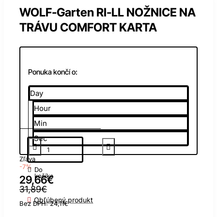
WOLF-Garten RI-LL NOŽNICE NA
TRÁVU COMFORT KARTA
Ponuka končí o:
Day
Hour
Min
Sec
Zľava
-7%
Do
košíka
29,66€
31,89€
Obľúbený produkt
Bez DPH: 24,11€