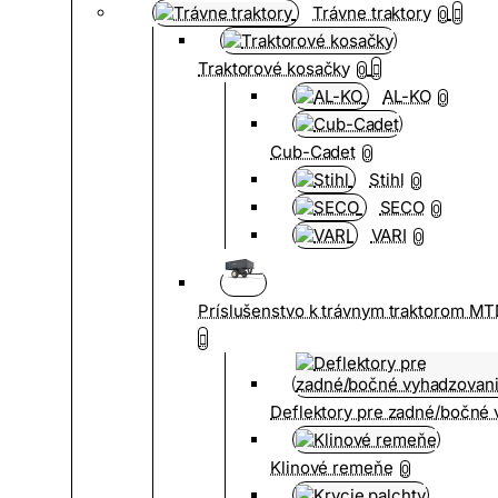
Trávne traktory
0
Traktorové kosačky
0
AL-KO
0
Cub-Cadet
0
Stihl
0
SECO
0
VARI
0
Príslušenstvo k trávnym traktorom MT
Deflektory pre zadné/bočné
Klinové remeňe
0