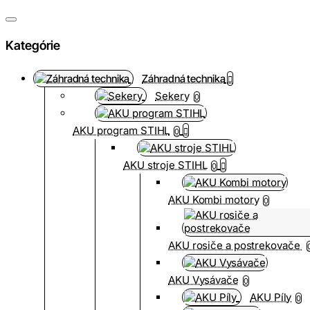
Kategórie
Záhradná technika
Sekery
0
AKU program STIHL
0
AKU stroje STIHL
0
AKU Kombi motory
0
AKU rosiče a postrekovače
AKU Vysávače
0
AKU Píly
0