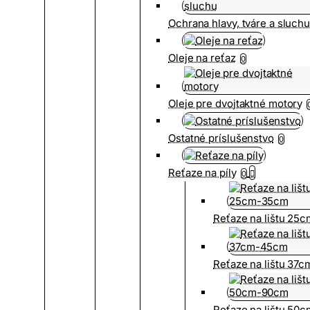
Ochrana hlavy, tváre a sluch
Oleje na reťaz
0
Oleje pre dvojtaktné motory
Ostatné príslušenstvo
0
Reťaze na píly
0
Reťaze na lištu 25
Reťaze na lištu 37
Reťaze na lištu 50