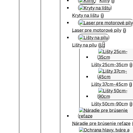
Kliny
0
Kryty na lištu
0
Laser pre motorové píly
0
Lišty na pílu
0
Lišty 25cm-35cm
0
Lišty 37cm-45cm
0
Lišty 50cm-90cm
0
Náradie pre brúsenie reťaze