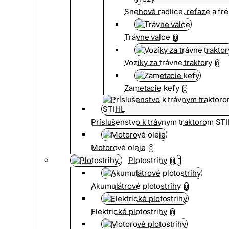
Snehové radlice, reťaze a fr
Trávne valce
0
Vozíky za trávne traktory
0
Zametacie kefy
0
Príslušenstvo k trávnym traktorom ST
Motorové oleje
0
Plotostrihy
0
Akumulátrové plotostrihy
0
Elektrické plotostrihy
0