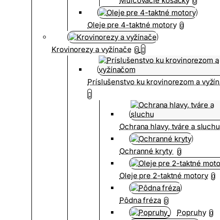
Mulčovacie kosačky
0
Oleje pre 4-taktné motory
0
Krovinorezy a vyžínače
0
Príslušenstvo ku krovinorezom a vyž
Ochrana hlavy, tváre a sluch
Ochranné kryty
0
Oleje pre 2-taktné motory
0
Pôdna fréza
0
Popruhy
0