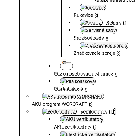
Rukavice
0
Sekery
0
Servisné sady
0
Značkovacie spreje
0
Píly na ošetrovanie stromov
0
Píla kolísková
0
AKU program WORCRAFT
0
Vertikutátory
0
AKU vertikutátory
0