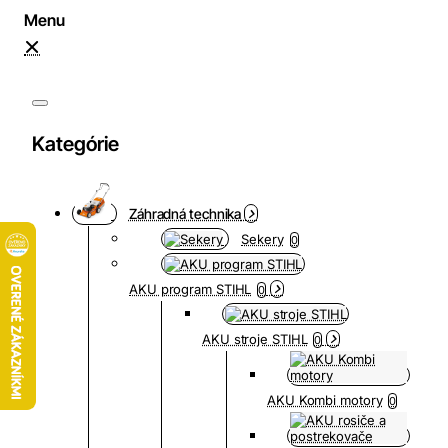
Kategórie
Záhradná technika
Sekery
0
AKU program STIHL
0
AKU stroje STIHL
0
AKU Kombi motory
0