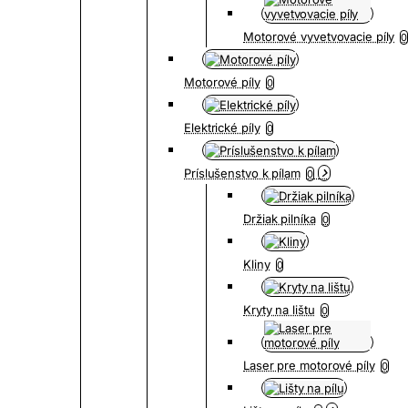
Motorové vyvetvovacie píly
0
Motorové píly
0
Elektrické píly
0
Príslušenstvo k pílam
0
Držiak pilníka
0
Kliny
0
Kryty na lištu
0
Laser pre motorové píly
0