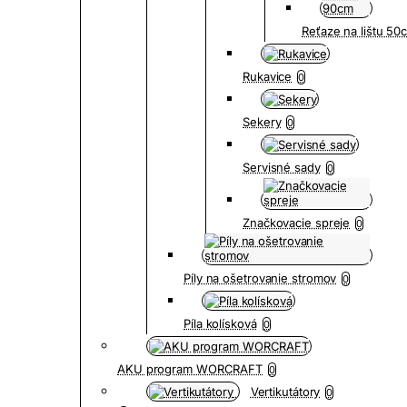
Reťaze na lištu 5
Rukavice
0
Sekery
0
Servisné sady
0
Značkovacie spreje
0
Píly na ošetrovanie stromov
0
Píla kolísková
0
AKU program WORCRAFT
0
Vertikutátory
0