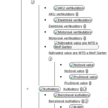
AKU vertikutátory
0
Elektrické vertikutátory
0
Motorové vertikutátory
0
Náhradné valce pre MTD a Wolf Garten
Nožové valce
0
Pružinové valce
0
Kultivátory
0
Benzínové kultivátory
0