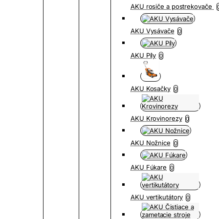
AKU rosiče a postrekovače
AKU Vysávače
0
AKU Píly
0
AKU Kosačky
0
AKU Krovinorezy
0
AKU Nožnice
0
AKU Fúkare
0
AKU vertikutátory
0