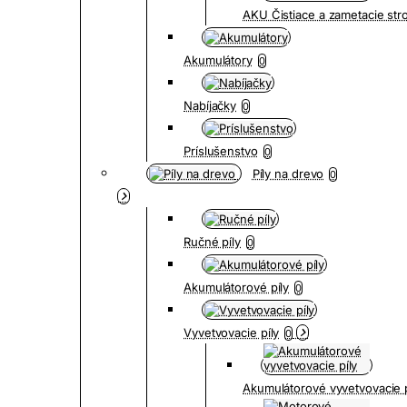
AKU Čistiace a zametacie str
Akumulátory
0
Nabíjačky
0
Príslušenstvo
0
Píly na drevo
0
Ručné píly
0
Akumulátorové píly
0
Vyvetvovacie píly
0
Akumulátorové vyvetvovacie p