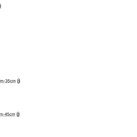
0
5cm-35cm
0
7cm-45cm
0