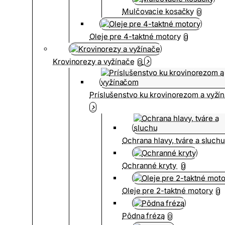
Mulčovacie kosačky
0
Oleje pre 4-taktné motory
0
Krovinorezy a vyžínače
0
Príslušenstvo ku krovinorezom a vyž
Ochrana hlavy, tváre a sluch
Ochranné kryty
0
Oleje pre 2-taktné motory
0
Pôdna fréza
0