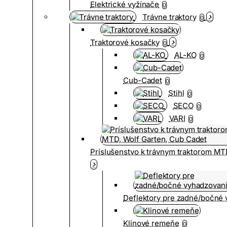
Elektrické vyžínače
0
Trávne traktory
0
Traktorové kosačky
0
AL-KO
0
Cub-Cadet
0
Stihl
0
SECO
0
VARI
0
Príslušenstvo k trávnym traktorom MT
Deflektory pre zadné/bočné
Klinové remeňe
0