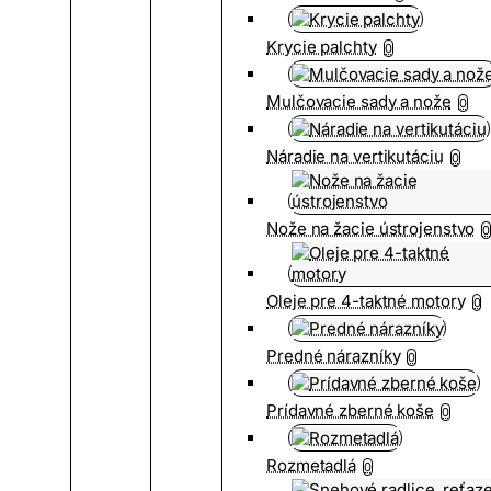
Krycie palchty
0
Mulčovacie sady a nože
0
Náradie na vertikutáciu
0
Nože na žacie ústrojenstvo
0
Oleje pre 4-taktné motory
0
Predné nárazníky
0
Prídavné zberné koše
0
Rozmetadlá
0