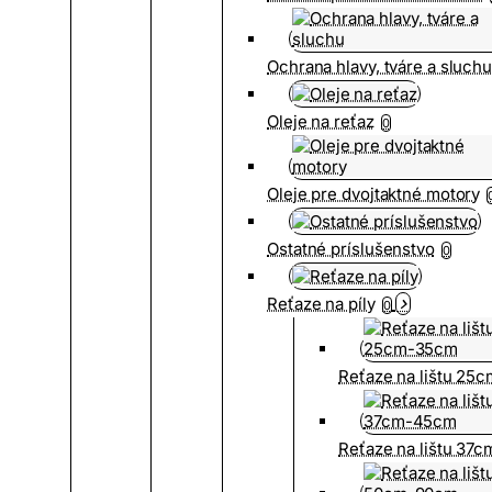
Ochrana hlavy, tváre a sluch
Oleje na reťaz
0
Oleje pre dvojtaktné motory
Ostatné príslušenstvo
0
Reťaze na píly
0
Reťaze na lištu 25
Reťaze na lištu 37