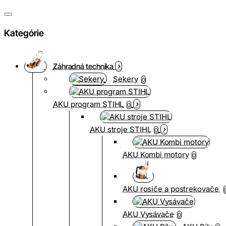
Kategórie
Záhradná technika
Sekery
0
AKU program STIHL
0
AKU stroje STIHL
0
AKU Kombi motory
0
AKU rosiče a postrekovače
AKU Vysávače
0