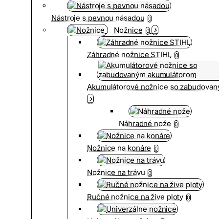
Nástroje s pevnou násadou
0
Nožnice
0
Záhradné nožnice STIHL
0
Akumulátorové nožnice so zabudova
Náhradné nože
0
Nožnice na konáre
0
Nožnice na trávu
0
Ručné nožnice na žive ploty
0