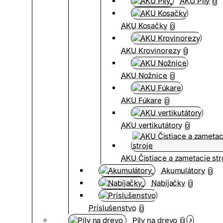
AKU Píly
0
AKU Kosačky
0
AKU Krovinorezy
0
AKU Nožnice
0
AKU Fúkare
0
AKU vertikutátory
0
AKU Čistiace a zametacie str
Akumulátory
0
Nabíjačky
0
Príslušenstvo
0
Píly na drevo
0