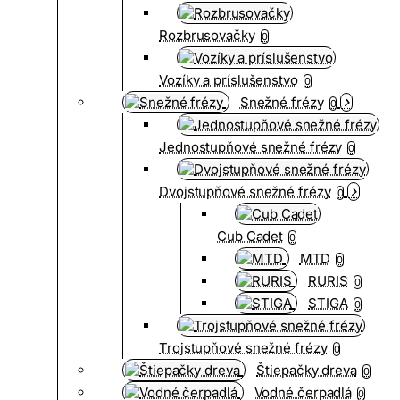
Rozbrusovačky
0
Vozíky a príslušenstvo
0
Snežné frézy
0
Jednostupňové snežné frézy
0
Dvojstupňové snežné frézy
0
Cub Cadet
0
MTD
0
RURIS
0
STIGA
0
Trojstupňové snežné frézy
0
Štiepačky dreva
0
Vodné čerpadlá
0