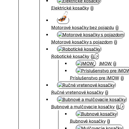
Elektrické kosačky
0
Motorové kosačky bez pojazdu
0
Motorové kosačky s pojazdom
0
Robotické kosačky
0
iMOW
0
Príslušenstvo pre iMOW
0
Ručné vretenové kosačky
0
Bubnové a mulčovacie kosačky
0
Bubnové kosačky
0