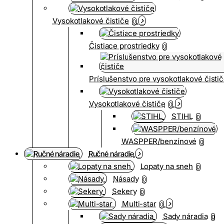
Vysokotlakové čističe
0
Čistiace prostriedky
0
Príslušenstvo pre vysokotlakové čisti
Vysokotlakové čističe
0
STIHL
0
WASPPER/benzínové
0
Ručné náradie
Lopaty na sneh
0
Násady
0
Sekery
0
Multi-star
0
Sady náradia
0