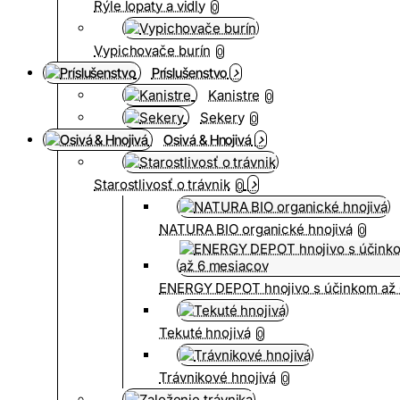
Rýle lopaty a vidly
0
Vypichovače burín
0
Príslušenstvo
Kanistre
0
Sekery
0
Osivá & Hnojivá
Starostlivosť o trávnik
0
NATURA BIO organické hnojivá
0
ENERGY DEPOT hnojivo s účinkom až 
Tekuté hnojivá
0
Trávnikové hnojivá
0