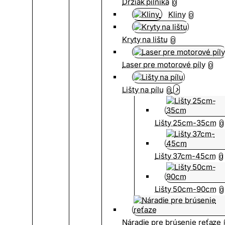
Držiak pilníka
0
Kliny
0
Kryty na lištu
0
Laser pre motorové píly
0
Lišty na pílu
0
Lišty 25cm-35cm
0
Lišty 37cm-45cm
0
Lišty 50cm-90cm
0
Náradie pre brúsenie reťaze