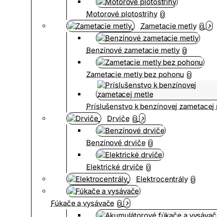
Motorové plotostrihy
0
Zametacie metly
0
Benzínové zametacie metly
0
Zametacie metly bez pohonu
0
Príslušenstvo k benzínovej zametacej
Drviče
0
Benzínové drviče
0
Elektrické drviče
0
Elektrocentrály
0
Fúkače a vysávače
0