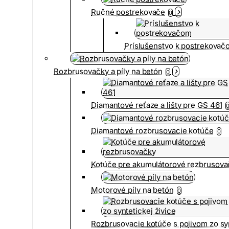
Ručné postrekovače
0
Príslušenstvo k postrekovač
Rozbrusovačky a píly na betón
0
Diamantové reťaze a lišty pre GS 461
Diamantové rozbrusovacie kotúče
0
Kotúče pre akumulátorové rezbrusova
Motorové píly na betón
0
Rozbrusovacie kotúče s pojivom zo syn