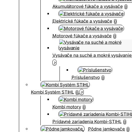
Akumulátorové fúkače a vysávače
0
Elektrické fúkače a vysávače
0
Motorové fúkače a vysávače
0
Vysávače na suché a mokré vysávanie
Príslušenstvo
0
Kombi Systém STIHL
0
Kombi motory
0
Prídavné zariadenia Kombi-STIHL
0
Pôdne jamkovače
0