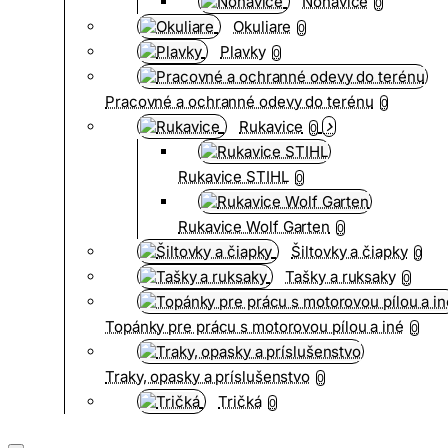
Nohavice
0
Okuliare
0
Plavky
0
Pracovné a ochranné odevy do terénu
0
Rukavice
0
Rukavice STIHL
0
Rukavice Wolf Garten
0
Šiltovky a čiapky
0
Tašky a ruksaky
0
Topánky pre prácu s motorovou pílou a iné
0
Traky, opasky a príslušenstvo
0
Tričká
0