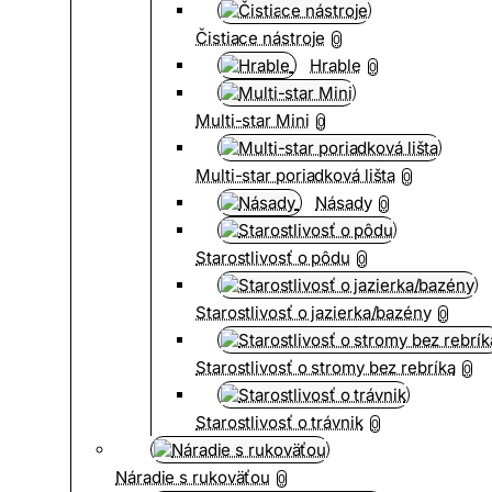
Čistiace nástroje
0
Hrable
0
Multi-star Mini
0
Multi-star poriadková lišta
0
Násady
0
Starostlivosť o pôdu
0
Starostlivosť o jazierka/bazény
0
Starostlivosť o stromy bez rebríka
0
Starostlivosť o trávnik
0
Náradie s rukoväťou
0