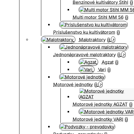
Benzínové kultivátory Stihl
0
Multi motor Stihl MM 56
0
Príslušenstvo ku kultivátorom
0
Malotraktory
0
Jednonápravové malotraktory
0
Agzat
0
Vari
0
Motorové jednotky
0
Motorové jednotky AGZAT
0
Motorové jednotky VARI
0