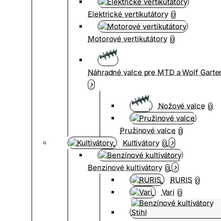
Elektrické vertikutátory
0
Motorové vertikutátory
0
Náhradné valce pre MTD a Wolf Garte
Nožové valce
0
Pružinové valce
0
Kultivátory
0
Benzínové kultivátory
0
RURIS
0
Vari
0