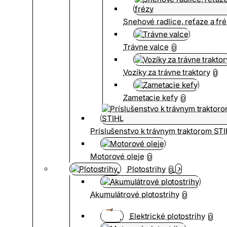
Snehové radlice, reťaze a fr
Trávne valce
0
Vozíky za trávne traktory
0
Zametacie kefy
0
Príslušenstvo k trávnym traktorom ST
Motorové oleje
0
Plotostrihy
0
Akumulátrové plotostrihy
0
Elektrické plotostrihy
0