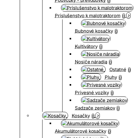
Podvozky - prevodovky
0
Príslušenstvo k malotraktorom
0
Bubnové kosačky
0
Kultivátory
0
Nosiče náradia
0
Ostatné
0
Pluhy
0
Prívesné vozíky
0
Sadzače zemiakov
0
Kosačky
0
Akumulátorové kosačky
0