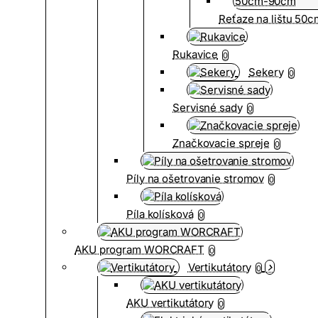
Reťaze na lištu 50
Rukavice
0
Sekery
0
Servisné sady
0
Značkovacie spreje
0
Píly na ošetrovanie stromov
0
Píla kolísková
0
AKU program WORCRAFT
0
Vertikutátory
0
AKU vertikutátory
0