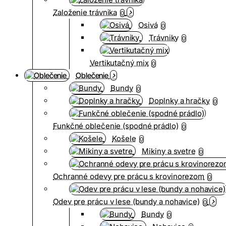
Založenie trávnika
0
Osivá
0
Trávniky
0
Vertikutačný mix
0
Oblečenie
Bundy
0
Doplnky a hračky
0
Funkčné oblečenie (spodné prádlo)
0
Košele
0
Mikiny a svetre
0
Ochranné odevy pre prácu s krovinorezom
0
Odev pre prácu v lese (bundy a nohavice)
0
Bundy
0