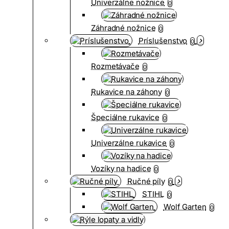
Univerzálne nožnice
0
Záhradné nožnice
0
Príslušenstvo
0
Rozmetávače
0
Rukavice na záhony
0
Špeciálne rukavice
0
Univerzálne rukavice
0
Vozíky na hadice
0
Ručné píly
0
STIHL
0
Wolf Garten
0