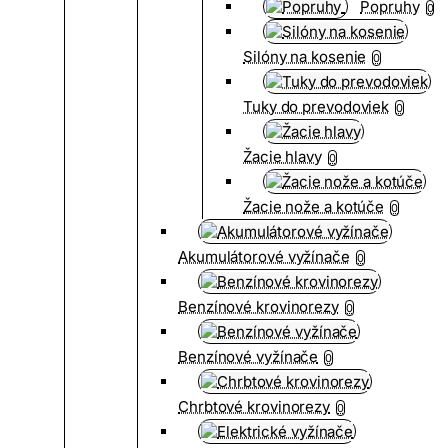
Popruhy
0
Silóny na kosenie
0
Tuky do prevodoviek
0
Žacie hlavy
0
Žacie nože a kotúče
0
Akumulátorové vyžínače
0
Benzínové krovinorezy
0
Benzínové vyžínače
0
Chrbtové krovinorezy
0