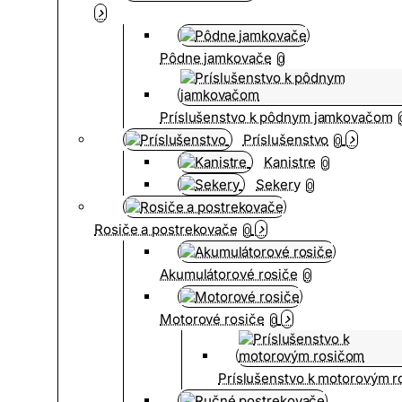
Pôdne jamkovače
0
Príslušenstvo k pôdnym jamkovačom
Príslušenstvo
0
Kanistre
0
Sekery
0
Rosiče a postrekovače
0
Akumulátorové rosiče
0
Motorové rosiče
0
Príslušenstvo k motorovým 