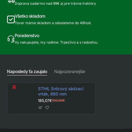
mm
Doprava zadarmo nad 99€ aj pre trávne traktory
Všetko skladom
Tovar máme skladom a odosielame do 48hod.
Poradenstvo
Vy nakupujete, my radíme. Trpezlivo a s radosťou.
Naposledy ťa zaujalo
Najpozeranejšie
STIHL Srdcový sádzací
vrták, 660 mm
185,07€
199,00€