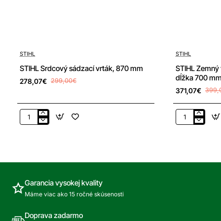
-7%
-7%
STIHL
STIHL
Doprava zdarma
STIHL Srdcový sádzací vrták, 870 mm
STIHL Zemný v
dĺžka 700 m
278,07€
299,00€
371,07€
399,
STIHL
STIHL
Srdcový
Zemný
sádzací
vrták,
vrták,
pre
870
Pre
mm
BT
360,
Garancia vysokej kvality
dĺžka
Máme viac ako 15 ročné skúsenosti
700
mm
350
Doprava zadarmo