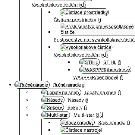
Vysokotlakové čističe
0
Čistiace prostriedky
0
Príslušenstvo pre vysokotlakové čisti
Vysokotlakové čističe
0
STIHL
0
WASPPER/benzínové
0
Ručné náradie
Lopaty na sneh
0
Násady
0
Sekery
0
Multi-star
0
Sady náradia
0