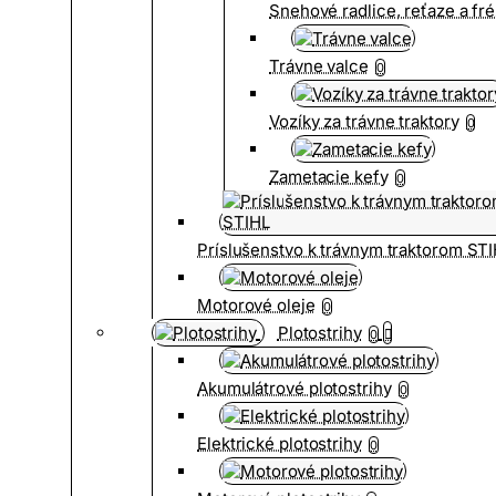
Snehové radlice, reťaze a fr
Trávne valce
0
Vozíky za trávne traktory
0
Zametacie kefy
0
Príslušenstvo k trávnym traktorom ST
Motorové oleje
0
Plotostrihy
0
Akumulátrové plotostrihy
0
Elektrické plotostrihy
0