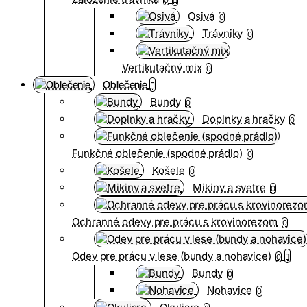
Osivá
0
Trávniky
0
Vertikutačný mix
0
Oblečenie
Bundy
0
Doplnky a hračky
0
Funkčné oblečenie (spodné prádlo)
0
Košele
0
Mikiny a svetre
0
Ochranné odevy pre prácu s krovinorezom
0
Odev pre prácu v lese (bundy a nohavice)
0
Bundy
0
Nohavice
0