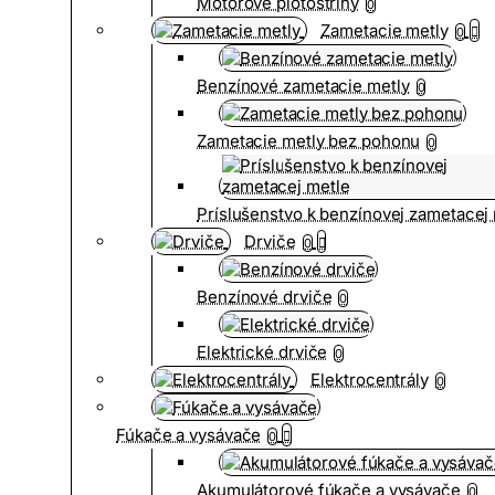
Motorové plotostrihy
0
Zametacie metly
0
Benzínové zametacie metly
0
Zametacie metly bez pohonu
0
Príslušenstvo k benzínovej zametacej
Drviče
0
Benzínové drviče
0
Elektrické drviče
0
Elektrocentrály
0
Fúkače a vysávače
0
Akumulátorové fúkače a vysávače
0