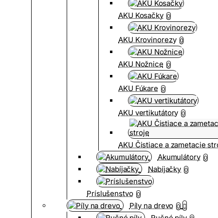
AKU Kosačky
0
AKU Krovinorezy
0
AKU Nožnice
0
AKU Fúkare
0
AKU vertikutátory
0
AKU Čistiace a zametacie str
Akumulátory
0
Nabíjačky
0
Príslušenstvo
0
Píly na drevo
0
Ručné píly