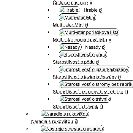
Čistiace nástroje
0
Hrable
0
Multi-star Mini
0
Multi-star poriadková lišta
0
Násady
0
Starostlivosť o pôdu
0
Starostlivosť o jazierka/bazény
0
Starostlivosť o stromy bez rebríka
0
Starostlivosť o trávnik
0
Náradie s rukoväťou
0