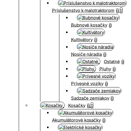
Príslušenstvo k malotraktorom
0
Bubnové kosačky
0
Kultivátory
0
Nosiče náradia
0
Ostatné
0
Pluhy
0
Prívesné vozíky
0
Sadzače zemiakov
0
Kosačky
0
Akumulátorové kosačky
0