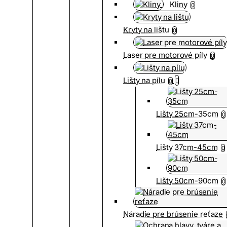
Kliny
0
Kryty na lištu
0
Laser pre motorové píly
0
Lišty na pílu
0
Lišty 25cm-35cm
0
Lišty 37cm-45cm
0
Lišty 50cm-90cm
0
Náradie pre brúsenie reťaze