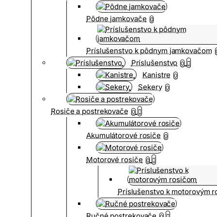
Pôdne jamkovače
0
Príslušenstvo k pôdnym jamkovačom
Príslušenstvo
0
Kanistre
0
Sekery
0
Rosiče a postrekovače
0
Akumulátorové rosiče
0
Motorové rosiče
0
Príslušenstvo k motorovým 
Ručné postrekovače
0