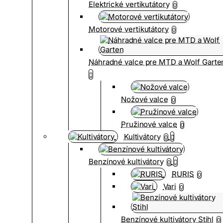
Elektrické vertikutátory
0
Motorové vertikutátory
0
Náhradné valce pre MTD a Wolf Garte
Nožové valce
0
Pružinové valce
0
Kultivátory
0
Benzínové kultivátory
0
RURIS
0
Vari
0
Benzínové kultivátory Stihl
0