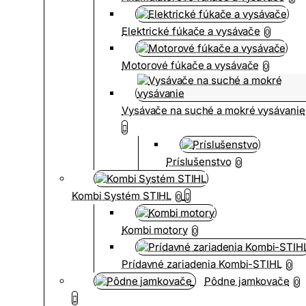
Elektrické fúkače a vysávače
0
Motorové fúkače a vysávače
0
Vysávače na suché a mokré vysávanie
Príslušenstvo
0
Kombi Systém STIHL
0
Kombi motory
0
Prídavné zariadenia Kombi-STIHL
0
Pôdne jamkovače
0