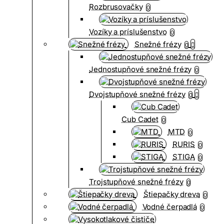
Rozbrusovačky
0
Vozíky a príslušenstvo
0
Snežné frézy
0
Jednostupňové snežné frézy
0
Dvojstupňové snežné frézy
0
Cub Cadet
0
MTD
0
RURIS
0
STIGA
0
Trojstupňové snežné frézy
0
Štiepačky dreva
0
Vodné čerpadlá
0