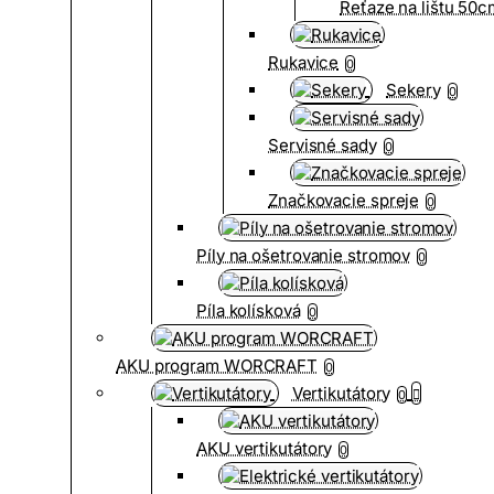
Reťaze na lištu 50
Rukavice
0
Sekery
0
Servisné sady
0
Značkovacie spreje
0
Píly na ošetrovanie stromov
0
Píla kolísková
0
AKU program WORCRAFT
0
Vertikutátory
0
AKU vertikutátory
0