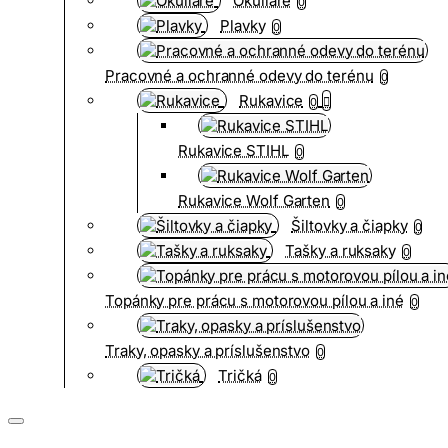
Okuliare
0
Plavky
0
Pracovné a ochranné odevy do terénu
0
Rukavice
0
Rukavice STIHL
0
Rukavice Wolf Garten
0
Šiltovky a čiapky
0
Tašky a ruksaky
0
Topánky pre prácu s motorovou pílou a iné
0
Traky, opasky a príslušenstvo
0
Tričká
0