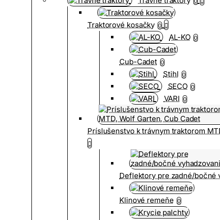
Trávne traktory
0
Traktorové kosačky
0
AL-KO
0
Cub-Cadet
0
Stihl
0
SECO
0
VARI
0
Príslušenstvo k trávnym traktorom MT
Deflektory pre zadné/bočné
Klinové remeňe
0