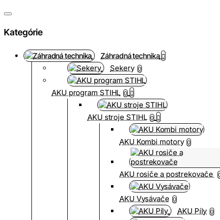
Kategórie
Záhradná technika
Sekery
0
AKU program STIHL
0
AKU stroje STIHL
0
AKU Kombi motory
0
AKU rosiče a postrekovače
AKU Vysávače
0
AKU Píly
0