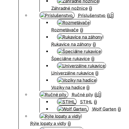
Záhradné nožnice
0
Príslušenstvo
0
Rozmetávače
0
Rukavice na záhony
0
Špeciálne rukavice
0
Univerzálne rukavice
0
Vozíky na hadice
0
Ručné píly
0
STIHL
0
Wolf Garten
0
Rýle lopaty a vidly
0