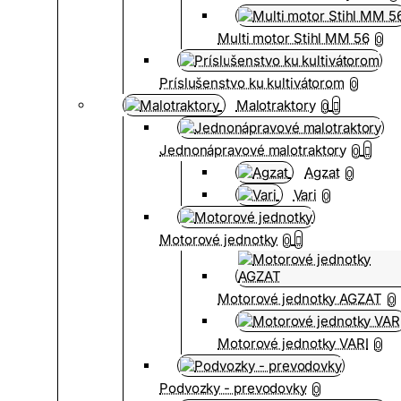
Multi motor Stihl MM 56
0
Príslušenstvo ku kultivátorom
0
Malotraktory
0
Jednonápravové malotraktory
0
Agzat
0
Vari
0
Motorové jednotky
0
Motorové jednotky AGZAT
0
Motorové jednotky VARI
0
Podvozky - prevodovky
0