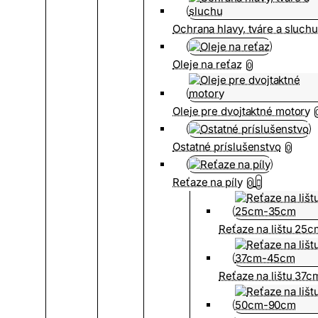
Ochrana hlavy, tváre a sluch
Oleje na reťaz
0
Oleje pre dvojtaktné motory
Ostatné príslušenstvo
0
Reťaze na píly
0
Reťaze na lištu 25
Reťaze na lištu 37