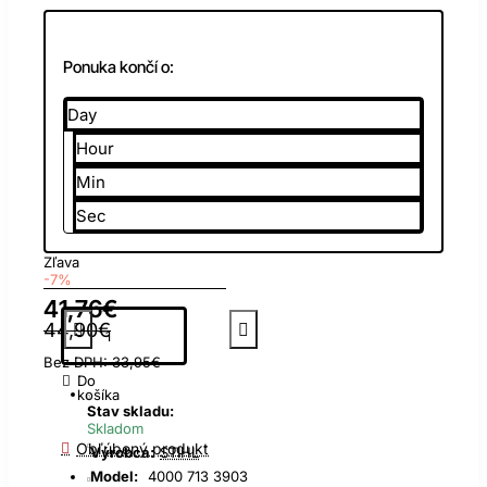
Ponuka končí o:
Day
Hour
Min
Sec
Zľava
-7%
41,76€
44,90€
Bez DPH: 33,95€
Do
košíka
Stav skladu:
Skladom
Obľúbený produkt
Výrobca:
STIHL
Model:
4000 713 3903