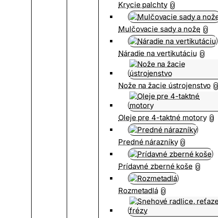
Krycie palchty
0
Mulčovacie sady a nože
0
Náradie na vertikutáciu
0
Nože na žacie ústrojenstvo
0
Oleje pre 4-taktné motory
0
Predné nárazníky
0
Prídavné zberné koše
0
Rozmetadlá
0