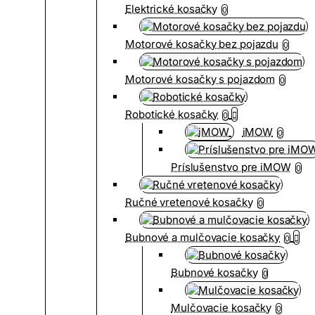
Elektrické kosačky
0
Motorové kosačky bez pojazdu
0
Motorové kosačky s pojazdom
0
Robotické kosačky
0
iMOW
0
Príslušenstvo pre iMOW
0
Ručné vretenové kosačky
0
Bubnové a mulčovacie kosačky
0
Bubnové kosačky
0
Mulčovacie kosačky
0