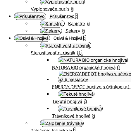
Vypichovače burín
0
Príslušenstvo
Kanistre
0
Sekery
0
Osivá & Hnojivá
Starostlivosť o trávnik
0
NATURA BIO organické hnojivá
0
ENERGY DEPOT hnojivo s účinkom až 
Tekuté hnojivá
0
Trávnikové hnojivá
0
Založenie trávnika
0