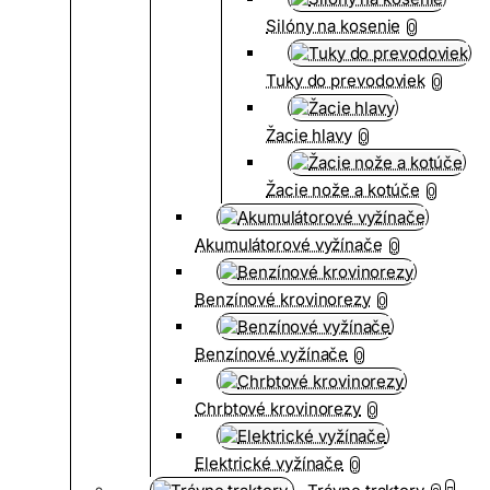
Silóny na kosenie
0
Tuky do prevodoviek
0
Žacie hlavy
0
Žacie nože a kotúče
0
Akumulátorové vyžínače
0
Benzínové krovinorezy
0
Benzínové vyžínače
0
Chrbtové krovinorezy
0
Elektrické vyžínače
0