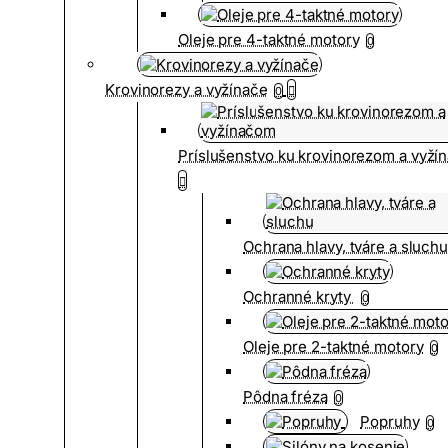
Oleje pre 4-taktné motory
0
Krovinorezy a vyžínače
0
Príslušenstvo ku krovinorezom a vyž
Ochrana hlavy, tváre a sluch
Ochranné kryty
0
Oleje pre 2-taktné motory
0
Pôdna fréza
0
Popruhy
0