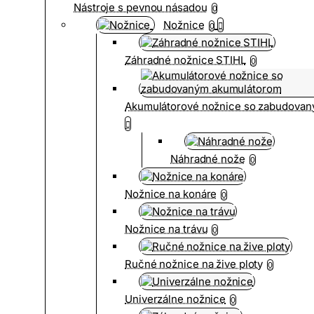
Nástroje s pevnou násadou
0
Nožnice
0
Záhradné nožnice STIHL
0
Akumulátorové nožnice so zabudova
Náhradné nože
0
Nožnice na konáre
0
Nožnice na trávu
0
Ručné nožnice na žive ploty
0
Univerzálne nožnice
0