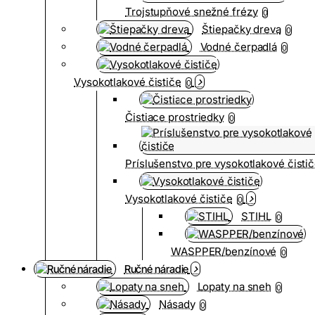
Trojstupňové snežné frézy
0
Štiepačky dreva
0
Vodné čerpadlá
0
Vysokotlakové čističe
0
Čistiace prostriedky
0
Príslušenstvo pre vysokotlakové čisti
Vysokotlakové čističe
0
STIHL
0
WASPPER/benzínové
0
Ručné náradie
Lopaty na sneh
0
Násady
0