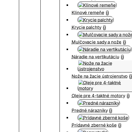
Klinové remeňe
0
Krycie palchty
0
Mulčovacie sady a nože
0
Náradie na vertikutáciu
0
Nože na žacie ústrojenstvo
0
Oleje pre 4-taktné motory
0
Predné nárazníky
0
Prídavné zberné koše
0