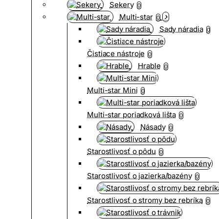
Sekery
0
Multi-star
0
Sady náradia
0
Čistiace nástroje
0
Hrable
0
Multi-star Mini
0
Multi-star poriadková lišta
0
Násady
0
Starostlivosť o pôdu
0
Starostlivosť o jazierka/bazény
0
Starostlivosť o stromy bez rebríka
0