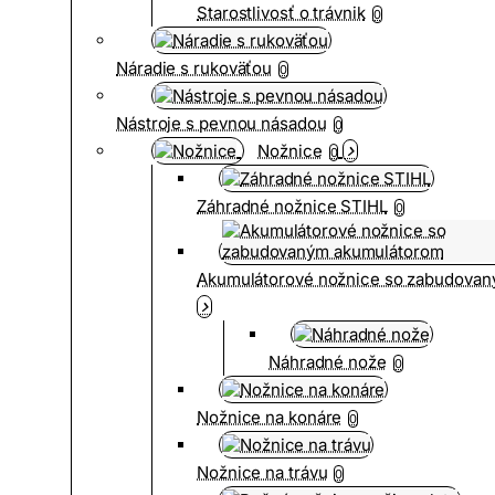
Starostlivosť o trávnik
0
Náradie s rukoväťou
0
Nástroje s pevnou násadou
0
Nožnice
0
Záhradné nožnice STIHL
0
Akumulátorové nožnice so zabudova
Náhradné nože
0
Nožnice na konáre
0
Nožnice na trávu
0