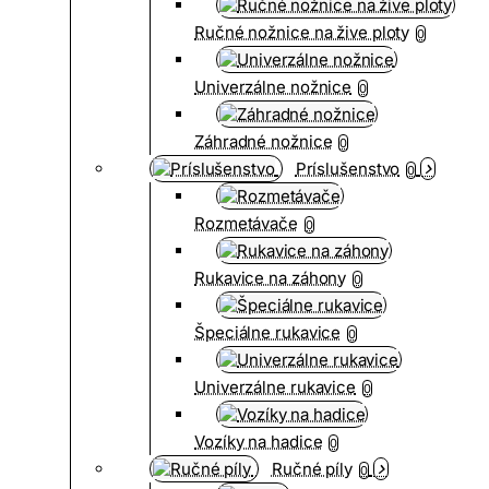
Ručné nožnice na žive ploty
0
Univerzálne nožnice
0
Záhradné nožnice
0
Príslušenstvo
0
Rozmetávače
0
Rukavice na záhony
0
Špeciálne rukavice
0
Univerzálne rukavice
0
Vozíky na hadice
0
Ručné píly
0