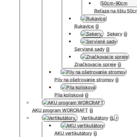
Reťaze na lištu 50
Rukavice
0
Sekery
0
Servisné sady
0
Značkovacie spreje
0
Píly na ošetrovanie stromov
0
Píla kolísková
0
AKU program WORCRAFT
0
Vertikutátory
0
AKU vertikutátory
0