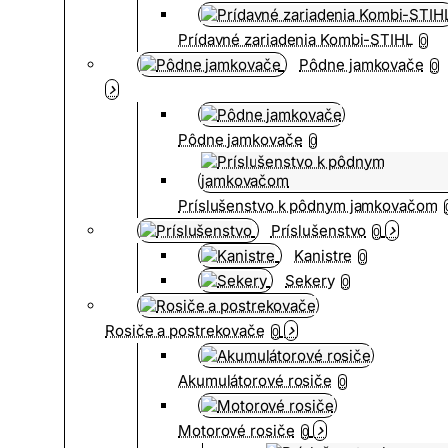
Prídavné zariadenia Kombi-STIHL
0
Pôdne jamkovače
0
Pôdne jamkovače
0
Príslušenstvo k pôdnym jamkovačom
Príslušenstvo
0
Kanistre
0
Sekery
0
Rosiče a postrekovače
0
Akumulátorové rosiče
0
Motorové rosiče
0