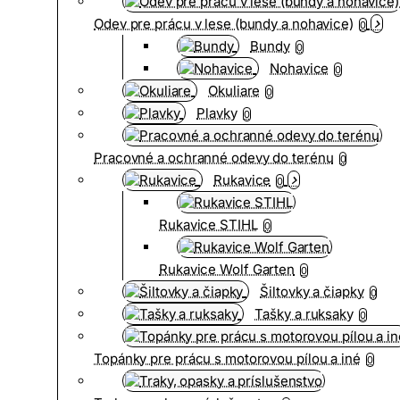
Odev pre prácu v lese (bundy a nohavice)
0
Bundy
0
Nohavice
0
Okuliare
0
Plavky
0
Pracovné a ochranné odevy do terénu
0
Rukavice
0
Rukavice STIHL
0
Rukavice Wolf Garten
0
Šiltovky a čiapky
0
Tašky a ruksaky
0
Topánky pre prácu s motorovou pílou a iné
0