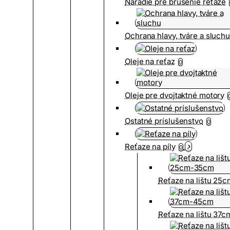
Náradie pre brúsenie reťaze
Ochrana hlavy, tváre a sluch
Oleje na reťaz
0
Oleje pre dvojtaktné motory
Ostatné príslušenstvo
0
Reťaze na píly
0
Reťaze na lištu 25
Reťaze na lištu 37