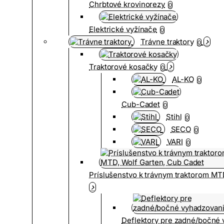
Chrbtové krovinorezy
0
Elektrické vyžínače
0
Trávne traktory
0
Traktorové kosačky
0
AL-KO
0
Cub-Cadet
0
Stihl
0
SECO
0
VARI
0
Príslušenstvo k trávnym traktorom MT
Deflektory pre zadné/bočné