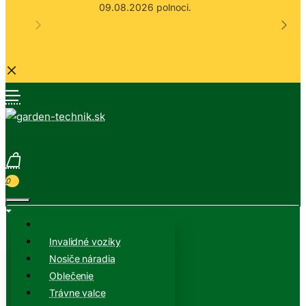
09.08.2026 polnoci.
0
Invalidné vozíky
Nosiče náradia
Oblečenie
Trávne valce