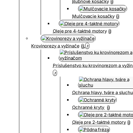
Bubnové kosačky
0
Mulčovacie kosačky
0
Oleje pre 4-taktné motory
0
Krovinorezy a vyžínače
0
Príslušenstvo ku krovinorezom a vyž
Ochrana hlavy, tváre a sluch
Ochranné kryty
0
Oleje pre 2-taktné motory
0