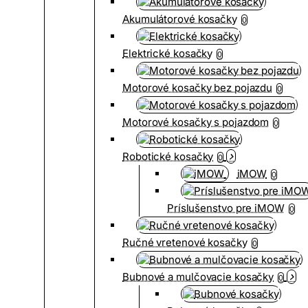
Akumulátorové kosačky
0
Elektrické kosačky
0
Motorové kosačky bez pojazdu
0
Motorové kosačky s pojazdom
0
Robotické kosačky
0
iMOW
0
Príslušenstvo pre iMOW
0
Ručné vretenové kosačky
0
Bubnové a mulčovacie kosačky
0