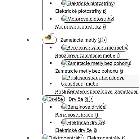
Elektrické plotostrihy
0
Motorové plotostrihy
0
Zametacie metly
0
Benzínové zametacie metly
0
Zametacie metly bez pohonu
0
Príslušenstvo k benzínovej zametacej
Drviče
0
Benzínové drviče
0
Elektrické drviče
0
Elektrocentrály
0