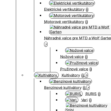
Elektrické vertikutátory
0
Motorové vertikutátory
0
Náhradné valce pre MTD a Wolf Garte
Nožové valce
0
Pružinové valce
0
Kultivátory
0
Benzínové kultivátory
0
RURIS
0
Vari
0