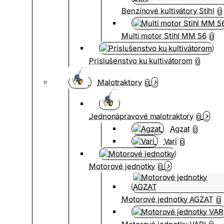
Benzínové kultivátory Stihl
0
Multi motor Stihl MM 56
0
Príslušenstvo ku kultivátorom
0
Malotraktory
0
Jednonápravové malotraktory
0
Agzat
0
Vari
0
Motorové jednotky
0
Motorové jednotky AGZAT
0