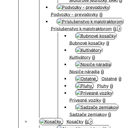
Motorové jednotky VARI
0
Podvozky - prevodovky
0
Príslušenstvo k malotraktorom
0
Bubnové kosačky
0
Kultivátory
0
Nosiče náradia
0
Ostatné
0
Pluhy
0
Prívesné vozíky
0
Sadzače zemiakov
0
Kosačky
0