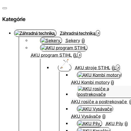
Kategórie
Záhradná technika
Sekery
0
AKU program STIHL
0
AKU stroje STIHL
0
AKU Kombi motory
0
AKU rosiče a postrekovače
AKU Vysávače
0
AKU Píly
0