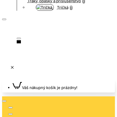
Traky, opasky a príslušenstvo
0
Tričká
0
Váš nákupný košík je prázdny!