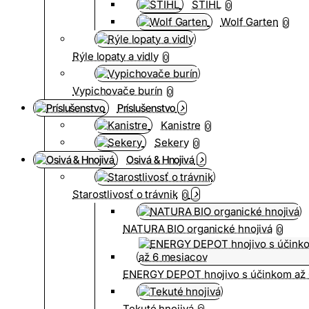
STIHL
0
Wolf Garten
0
Rýle lopaty a vidly
0
Vypichovače burín
0
Príslušenstvo
Kanistre
0
Sekery
0
Osivá & Hnojivá
Starostlivosť o trávnik
0
NATURA BIO organické hnojivá
0
ENERGY DEPOT hnojivo s účinkom až 
Tekuté hnojivá