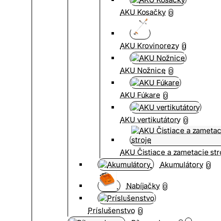
AKU Kosačky
0
AKU Krovinorezy
0
AKU Nožnice
0
AKU Fúkare
0
AKU vertikutátory
0
AKU Čistiace a zametacie str
Akumulátory
0
Nabíjačky
0
Príslušenstvo
0