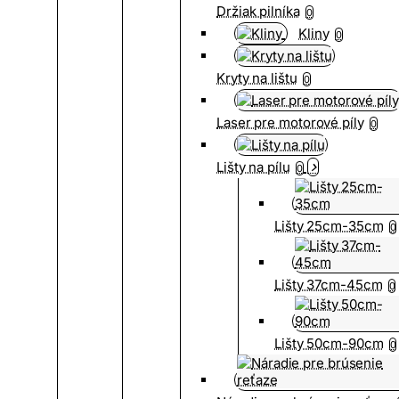
Držiak pilníka
0
Kliny
0
Kryty na lištu
0
Laser pre motorové píly
0
Lišty na pílu
0
Lišty 25cm-35cm
0
Lišty 37cm-45cm
0
Lišty 50cm-90cm
0