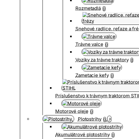
Rozmetadlá
0
Snehové radlice, reťaze a fr
Trávne valce
0
Vozíky za trávne traktory
0
Zametacie kefy
0
Príslušenstvo k trávnym traktorom ST
Motorové oleje
0
Plotostrihy
0
Akumulátrové plotostrihy
0