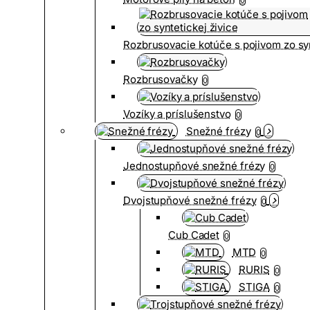
Rozbrusovacie kotúče s pojivom zo syn
Rozbrusovačky
0
Vozíky a príslušenstvo
0
Snežné frézy
0
Jednostupňové snežné frézy
0
Dvojstupňové snežné frézy
0
Cub Cadet
0
MTD
0
RURIS
0
STIGA
0