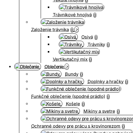
0
Trávnikové hnojivá
0
Založenie trávnika
0
Osivá
0
Trávniky
0
Vertikutačný mix
0
Oblečenie
Bundy
0
Doplnky a hračky
0
Funkčné oblečenie (spodné prádlo)
0
Košele
0
Mikiny a svetre
0
Ochranné odevy pre prácu s krovinorezom
0