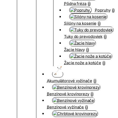
Pôdna fréza
0
Popruhy
0
Silóny na kosenie
0
Tuky do prevodoviek
0
Žacie hlavy
0
Žacie nože a kotúče
0
Akumulátorové vyžínače
0
Benzínové krovinorezy
0
Benzínové vyžínače
0