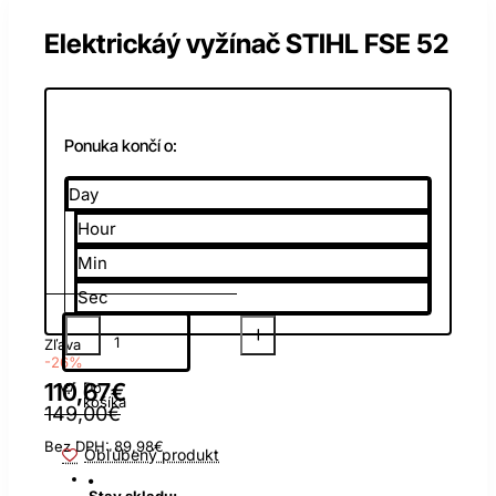
Elektrickáý vyžínač STIHL FSE 52
Ponuka končí o:
Day
Hour
Min
Sec
Zľava
-26%
110,67€
Do
košíka
149,00€
Bez DPH: 89,98€
Obľúbený produkt