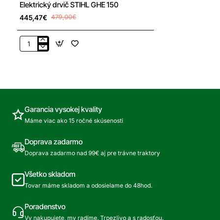
Elektrický drvič STIHL GHE 150
445,47€
479,00€
Elektrický
drvič
STIHL
GHE
150
Garancia vysokej kvality
Máme viac ako 15 ročné skúsenosti
Doprava zadarmo
Doprava zadarmo nad 99€ aj pre trávne traktory
Všetko skladom
Tovar máme skladom a odosielame do 48hod.
Poradenstvo
Vy nakupujete, my radíme. Trpezlivo a s radosťou.