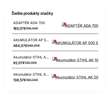
Ďalšie produkty značky
ADAPTÉR ADA 700
185,07€
199,00€
AKUMULÁTOR AP 500 S
464,07€
549,00€
Akumulátor STIHL AK 10
92,07€
139,00€
Akumulátor STIHL AK 20
138,57€
169,00€