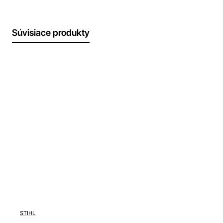
Súvisiace produkty
-7%
STIHL
Doprava zdarma