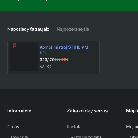
Naposledy ťa zaujalo
Najpozeranejšie
Kombi nástroj STIHL KM-
RG
343,17€
369,00€
Informácie
Zákaznícky servis
Môj 
O nás
Kontakt
Môj ú
Doprava
Vrátenie tovaru
Obj