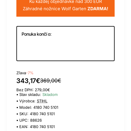
Ku každej objednávke nad 300 EUR
Záhradné nožnice Wolf Garten
ZDARMA!
Ponuka končí o:
Day
Hour
Min
Sec
Zľava
-7%
343,17€
369,00€
Bez DPH: 279,00€
Stav skladu:
Skladom
Výrobca:
STIHL
Model:
4180 740 5101
SKU:
4180 740 5101
UPC:
88626
EAN:
4180 740 5101