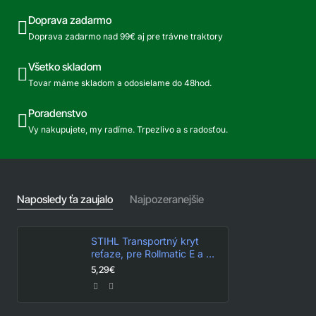
Doprava zadarmo
Doprava zadarmo nad 99€ aj pre trávne traktory
Všetko skladom
Tovar máme skladom a odosielame do 48hod.
Poradenstvo
Vy nakupujete, my radíme. Trpezlivo a s radosťou.
Naposledy ťa zaujalo
Najpozeranejšie
STIHL Transportný kryt
reťaze, pre Rollmatic E a ES
(do 90cm) 45 cm Rollmatic
5,29€
E (3005)