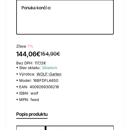
Ponuka končí o:
Day
Hour
Min
Sec
Zľava
-7%
144,06€
154,90€
Bez DPH: 117,12€
Stav skladu:
Skladom
Výrobca:
WOLF-Garten
Model:
16BFDFLA650
EAN:
4009269306218
ISBN:
wolf
MPN:
feed
Popis produktu