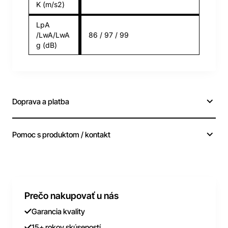
K (m/s2)
LpA
/LwA/LwA
86 / 97 / 99
g (dB)
Doprava a platba
Pomoc s produktom / kontakt
Prečo nakupovať u nás
Garancia kvality
15+ rokov skúseností