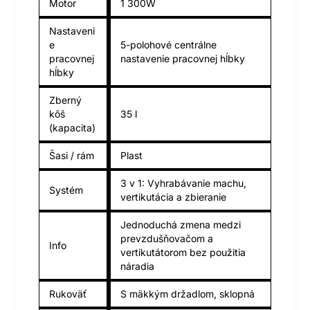
Motor
1 300W
Nastaveni
e
5-polohové centrálne
pracovnej
nastavenie pracovnej hĺbky
hĺbky
Zberný
kôš
35 l
(kapacita)
Šasi / rám
Plast
3 v 1: Vyhrabávanie machu,
Systém
vertikutácia a zbieranie
Jednoduchá zmena medzi
prevzdušňovačom a
Info
vertikutátorom bez použitia
náradia
Rukoväť
S mäkkým držadlom, sklopná