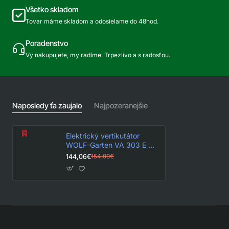
Všetko skladom
Tovar máme skladom a odosielame do 48hod.
Poradenstvo
Vy nakupujete, my radíme. Trpezlivo a s radosťou.
Naposledy ťa zaujalo
Najpozeranejšie
Elektrický vertikutátor
WOLF-Garten VA 303 E #
30CM 1300W
144,06€
154,90€