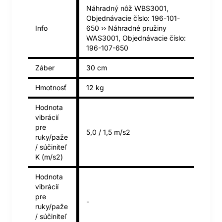
Náhradný nôž WBS3001,
Objednávacie číslo: 196-101-
Info
650 ›› Náhradné pružiny
WAS3001, Objednávacie číslo:
196-107-650
Záber
30 cm
Hmotnosť
12 kg
Hodnota
vibrácií
pre
5,0 / 1,5 m/s2
ruky/paže
/ súčiniteľ
K (m/s2)
Hodnota
vibrácií
pre
-
ruky/paže
/ súčiniteľ