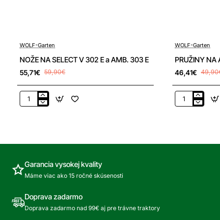
-7%
-7%
WOLF-Garten
WOLF-Garten
NOŽE NA SELECT V 302 E a AMB. 303 E
PRUŽINY NA 
55,71€
59,90€
46,41€
49,90
NOŽE
PRUŽINY
NA
NA
SELECT
AMBITION
V
V
302
303
E
E
a
Garancia vysokej kvality
AMB.
Máme viac ako 15 ročné skúsenosti
303
E
Doprava zadarmo
Doprava zadarmo nad 99€ aj pre trávne traktory