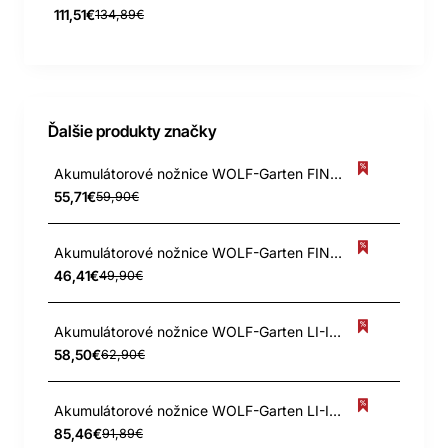
111,51€
134,89€
Ďalšie produkty značky
Akumulátorové nožnice WOLF-Garten FINESSE 30 B # 150MM MESSER
55,71€
59,90€
Akumulátorové nožnice WOLF-Garten FINESSE 30 R # 80MM MESSER
46,41€
49,90€
Akumulátorové nožnice WOLF-Garten LI-ION POWER 60 # 80MM NÔŽ
58,50€
62,90€
Akumulátorové nožnice WOLF-Garten LI-ION POWER BS80+10EM # 100MM
85,46€
91,89€